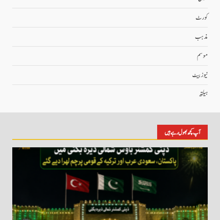
کورٹ
مذہب
موسم
نیوز بیٹ
ہیلتھ
آپ کچھ بھول رہے ہیں