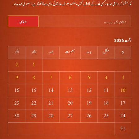
مکہ مشترکہ دفاعی معاہدہ کسی ملک کے خلاف نہیں، مقصد صرف علاقائی سالمیت کا تحفظ ہے: سعودی عہدیدار
تلاش
کریں
برائے:
اگست 2026
پیر
منگل
بدھ
جمعرات
جمعہ
ہفتہ
اتوار
2
1
9
8
7
6
5
4
3
16
15
14
13
12
11
10
23
22
21
20
19
18
17
30
29
28
27
26
25
24
31