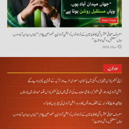
News Flash
معروف صحافی مبشر ہاشمی کا بلوچستان کے نوجوانوں کو جشنِ آزادی پر خصوصی پیغام: "جہاں میدان آباد ہوں،
وہاں مستقبل روشن ہوتا ہے”
اگست 10, 2026
تازہ خبریں
ڈپٹی کمشنر ہاؤس شمالی ڈیرہ بگٹی میں پاکستان، سعودی عرب اور ترکیہ کے قومی پرچم لہرا دیے گئے
جشن آزادی اور تاریخی مشترکہ دفاعی معاہدے کی خوشی میں ڈپٹی کمشنر ہاؤس قلعہ عبداللہ میں چراغاں
مینا مجید بلوچ کا کوئٹہ کے مختلف علاقوں کا دورہ، جشن آزادی کی تیاریوں کا جائزہ
معروف صحافی مبشر ہاشمی کا بلوچستان کے نوجوانوں کو جشنِ آزادی پر خصوصی پیغام: "جہاں میدان آباد ہوں،
وہاں مستقبل روشن ہوتا ہے”