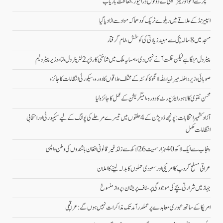
منگچر سے اغوا کوریئر کمپنی کے دونوں ڈرائیور بحفاظت بازیاب
اسپیزنڈ کے علاقے میں ریلوے ٹریک کو دھماکہ مواد سے اڑا دیا گیا
مسجد میں 8 سالہ بچی سے مبینہ زیادتی کی کوشش، امام گرفتار
پیٹرول مہنگا ہے لیکن قلت آنے نہیں دی،ہمسایہ ملک میں شناختی کارڈ پر2لٹرپٹرول ملتا، وزیر پیٹرولیم
صوبائی وزیر داخلہ میر ضیاء اللہ لانگو کا کوئٹہ کے مختلف علاقوں کا دورہ، سیکورٹی انتظامات کا جائزہ
محسن نقوی کا لاہور ایئرپورٹ کا دورہ، امیگریشن کے عمل کا جائزہ لیا
آزاد کشمیر انتخابات: پونچھ ڈویژن کے 4 حلقوں میں تیسرے مرحلے کی پولنگ کے لیے سیکیورٹی اور انتخابی
انتظامات مکمل
پنجاب سے ایک لاکھ 40 ہزار سمیت 26 لاکھ سے زائد غیر قانونی افغان باشندوں کی وطن واپسی
عراقی مسلح گروپ کا امریکی اور سعودی حملوں کا بدلہ لینے کا اعلان
جہاز میں شرارتی بچے کی موجودگی پر سٹاف پریشان، پرواز منسوخ
امریکا کے ساتھ عبوری معاہدے پر عملدرآمد تک مذاکرات نہیں ہوں گے: عراقچی