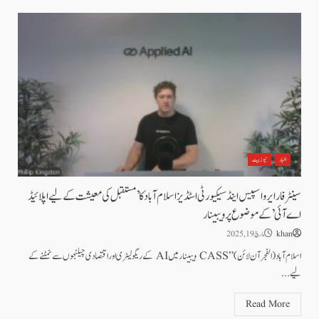
اخبار
نیوز بیٹ
سینٹر فار ایرو اسپیس اینڈ سیکیورٹی اسٹڈیز اسلام آباد کا’مستقبل کی معیشت کے لیے اپلائیڈ
اے آئی’ کے موضوع پر ویبینار
khan
مارچ 19, 2025
اسلام آباد (الفجرآن لائن )‏”CASS ویبینار میں AI کے ریگولیٹری اور اقتصادی چیلنجوں سے نمٹنے کے
لیے...
Read More