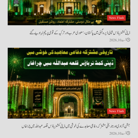
News Flash
ڈپٹی کمشنر ہاؤس شمالی ڈیرہ بگٹی میں پاکستان، سعودی عرب اور ترکیہ کے قومی پرچم لہرا دیے گئے
اگست 10, 2026
News Flash
جشن آزادی اور تاریخی مشترکہ دفاعی معاہدے کی خوشی میں ڈپٹی کمشنر ہاؤس قلعہ عبداللہ میں چراغاں
اگست 10, 2026