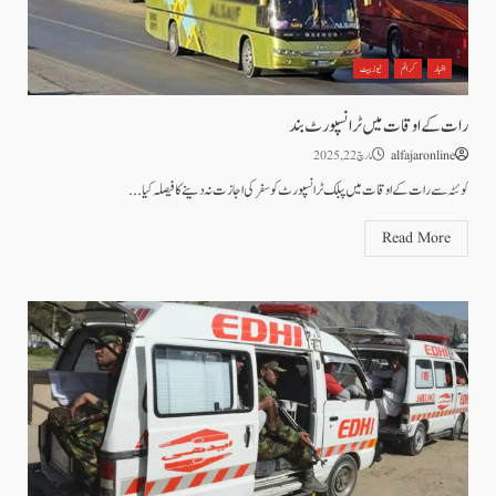
اخبار
کرائم
نیوز بیٹ
رات کے اوقات میں ٹرانسپورٹ بند
alfajaronline
مارچ 22, 2025
کوئٹہ سے رات کے اوقات میں پبلک ٹرانسپورٹ کو سفر کی اجازت نہ دینے کا فیصلہ کیا...
Read More