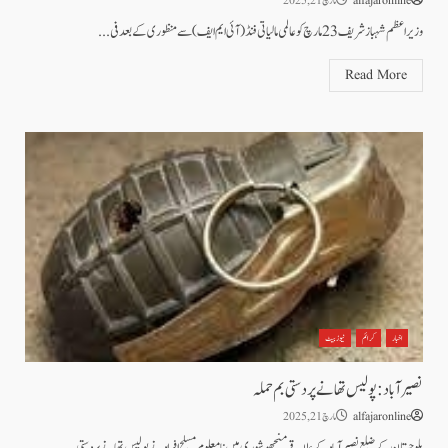
alfajaronline
مارچ 21, 2025
وزیراعظم شہباز شریف 23 مارچ کو عالمی مالیاتی فنڈ (آئی ایم ایف) سے منظوری کے بعد فی...
Read More
اخبار
کرائم
نیوز بیٹ
نصیر آباد: پولیس تھانے پر دستی بم حملہ
alfajaronline
مارچ 21, 2025
بلوچستان کے ضلع نصیر آباد کے علاقے منجھوشوری میں نامعلوم مسلح افراد نے پولیس تھانے پر دستی...