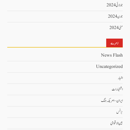
جولائی 2024
جون 2024
مئی 2024
زمرے
News Flash
Uncategorized
اخبار
اشتہارات
ایران – امریکہ جنگ
بزنس
بین الاقوامی