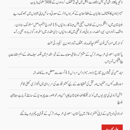
نائجیریا کا تاریخی آپریشن: 6 ماہ سے جنگل میں قید 2 مختلف گروہوں کے 308 مغوی بازیاب
جیمز ٹاؤن کا انکشاف: طالبان نے افغانستان کے کھربوں ڈالر کے معدنی وسائل اپنی جیبوں میں جھونک دیے
بلوچستان میں دہشتگردوں کے خلاف انٹیلی جنس بیسڈ کارروائیاں، 15خوارج جہنم واصل مستونگ، بولان،
واشک، آواران، سبی، خضدار، ہرنائی اور نوشکی میں کارروائیاں،بڑی مقدار میں اسلحہ اور گولہ بارود بھی برآمد
کوئٹہ میں موبائل فون سگنلز اچانک بند، مختلف شاہراہوں پر سیکیورٹی سخت
پاکستان، سعودی عرب اور ترکیہ کے مشترکہ دفاعی معاہدے کے خیرمقدم میں قلعہ سیف اللہ کے اہم مقامات پر
پینا فلیکس آویزاں
ایندھن کی قیمتوں پر تنازع: لاہور میٹرو بس سروس 11 اگست سے معطل ہونے کا خدشہ
اسماء جتک کیس: دھمکیوں اور قتل کی تحقیقات کے لیے کمشنر قلات کی سربراہی میں انکوائری کمیٹی قائم
جشن آزادی کی تیاریوں میں کوئٹہ جگمگا اٹھا، بلوچستان کا پرامن اور خوبصورت چہرہ دنیا کے سامنے آ رہا ہے، مینا مجید
بلوچ
لورالائی ڈویژن کے ڈپٹی کمشنرز دفاتر میں پاکستان، سعودی عرب اور ترکیہ کے قومی پرچم لہرا دیئے گئے
حالیہ تبصرے