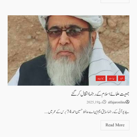
اخبار
سیاست
نیوز بیٹ
جمعیت علمائے اسلام کے رہنما انتقال کرگئے
alfajaronline
مارچ 19, 2025
جے یو آئی کے رہنما سابق ایم این اے حافظ حسین احمد 74 برس کے عمر میں...
Read More