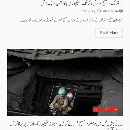
مستونگ ،مسلح افراد کی فائرنگ ، سیکیورٹی اہلکار شہید ،ایک زخمی
alfajaronline
مارچ 21, 2025
بلوچستان ضلع مستونگ کے علاقہ کھڈکوچہ کے مقام پر مسلح افراد نے سیکورٹی فورسز کے دو اہلکاروں...
Read More
اخبار
کرائم
نیوز بیٹ
ہرنائی: شاہرگ میں نامعلوم مسلح افراد نے کوئل مائنز اونر ٹھیکیدار گلستان ترین پر فائرنگ