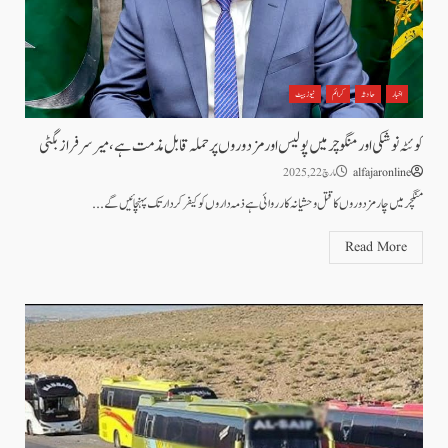
اخبار
حادثہ
کرائم
نیوز بیٹ
کوئٹہ نوشکی اور منگوچر میں پولیس اور مزدوروں پر حملہ قابل مذمت ہے، میر سرفراز بگٹی
alfajaronline
مارچ 22, 2025
منگچر میں چار مزدوروں کا قتل وحشیانہ کارروائی ہے ذمہ داروں کو کیفر کردار تک پہنچائیں گے...
Read More