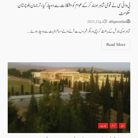
بی وائی سی نے قومی شاہراہ بند کرکے عوام کو مشکلات سے دوچار کیا ، ترجمان بلوچستان
حکومت
alfajaronline
مارچ 21, 2025
شاہراہ کی بندش کے باعث کراچی و دیگر شہروں سے آنے والے مسافر اذیت سے دوچار ہوئے...
Read More
اخبار
کرائم
نیوز بیٹ