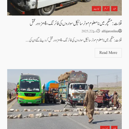
اخبار
کرائم
نیوز بیٹ
قلات : منگچر میں نامعلوم موٹرسائیکل سواروں کی فائرنگ، 4 مزدور قتل
alfajaronline
مارچ 22, 2025
قلات : منگچر میں نامعلوم موٹرسائیکل سواروں کی فائرنگ، 4 مزدور قتل کر دیئے گئے ان کی...
Read More
اخبار
نیوز بیٹ