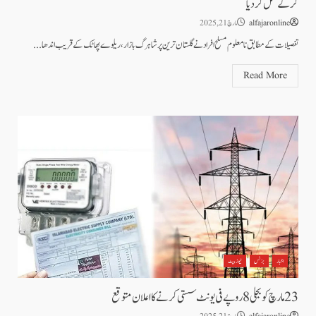
کرکے قتل کردیا
alfajaronline
مارچ 21, 2025
تفصیلات کے مطابق نامعلوم مسلح افراد نے گلستان ترین پر شاہرگ بازار، ریلوے پھاٹک کے قریب اندھا...
Read More
اخبار
بزنس
نیوز بیٹ
23مارچ کو بجلی 8 روپے فی یونٹ سستی کرنے کا اعلان متوقع