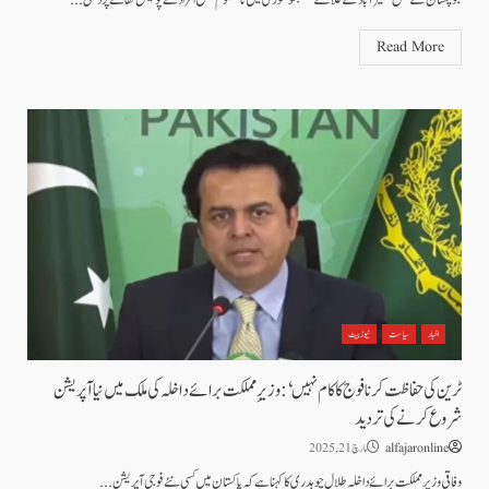
Read More
اخبار
سیاست
نیوز بیٹ
ٹرین کی حفاظت کرنا فوج کا کام نہیں‘: وزیرِ مملکت برائے داخلہ کی ملک میں نیا آپریشن
شروع کرنے کی تردید
alfajaronline
مارچ 21, 2025
وفاقی وزیرِ مملکت برائے داخلہ طلال چوہدری کا کہنا ہے کہ پاکستان میں کسی نئے فوجی آپریشن...