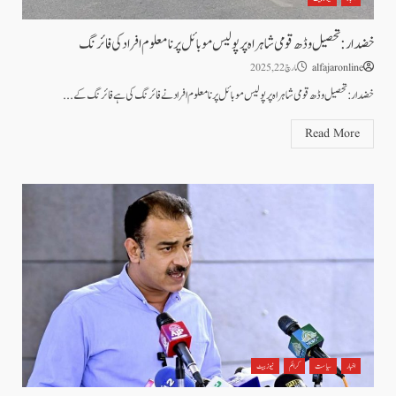
خضدار: تحصیل وڈھ قومی شاہراہ پر پولیس موبائل پر نامعلوم افراد کی فائرنگ
alfajaronline
مارچ 22, 2025
خضدار: تحصیل وڈھ قومی شاہراہ پر پولیس موبائل پر نامعلوم افراد نے فائرنگ کی ہے فائرنگ کے...
Read More
اخبار
سیاست
کرائم
نیوز بیٹ