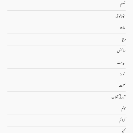
تعلیم
ٹیکنالوجی
حادثہ
دنیا
سائنس
سیاست
شوبز
صحت
قدرتی آفات
کالم
کرائم
کھیل