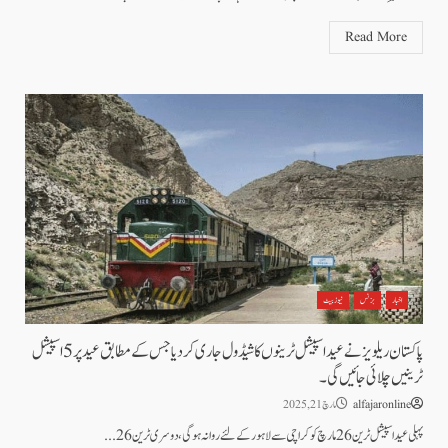
Read More
اخبار
بزنس
نیوز بیٹ
پاکستان ریلویز نے عید اسپیشل ٹرینوں کا شیڈول جاری کر دیا جس کے مطابق عید پر 5 اسپیشل
ٹرینیں چلائی جائیں گی۔
alfajaronline
مارچ 21, 2025
پہلی عید اسپیشل ٹرین 26 مارچ کو کراچی سے لاہور کے لئے روانہ ہو گی،دوسری ٹرین 26...