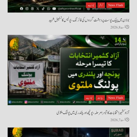
News Flash
کرائم
نیوز بیٹ
بولان میں چیک پوسٹ پر دہشت گردوں کی فائرنگ، پولیس کانسٹیبل شہید
اگست 8, 2026
News Flash
سیاست
نیوز بیٹ
آزاد کشمیر انتخابات کا تیسرا مرحلہ، پونچھ اور پلندری میں پولنگ ملتوی
اگست 7, 2026