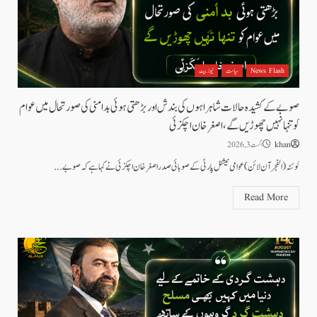
News Flash
سیاست
نیوز بیٹ
صوبے کے کشیدہ حالات شاہراہوں کی بندش اور بڑھتی ہوئی بد امنی کی صورتحال میں عوام
کو تنہا نہیں چھوڑیں گے، اصغر خان اچکزئی
khan
اگست 3, 2026
کوئٹہ (الفجرآن لائن) عوامی نیشنل پارٹی کے صوبائی صدر اصغر خان اچکزئی نے کہا ہے کہ صوبے...
Read More