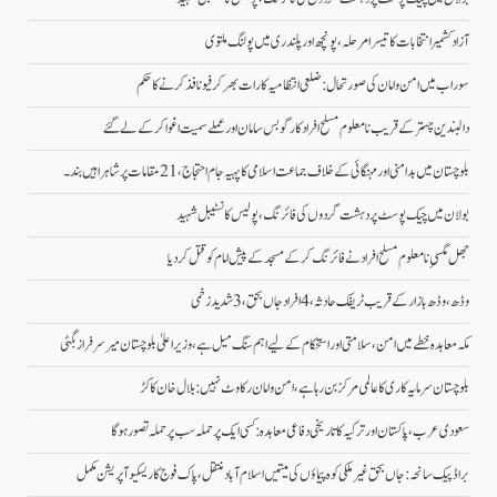
آزاد کشمیر انتخابات کا تیسرا مرحلہ، پونچھ اور پلندری میں پولنگ ملتوی
سوراب میں امن و امان کی صورتحال: ضلعی انتظامیہ کا رات بھر کرفیو نافذ کرنے کا حکم
دالبندین چہتر کے قریب نامعلوم مسلح افراد کارگو بس سامان اور عملے سمیت اغوا کر کے لے گئے
بلوچستان میں بدامنی اور مہنگائی کے خلاف جماعت اسلامی کا پہیہ جام احتجاج، 21 مقامات پر شاہراہیں بند۔
بولان میں چیک پوسٹ پر دہشت گردوں کی فائرنگ، پولیس کانسٹیبل شہید
جھل مگسیِ نامعلوم مسلح افراد نے فائرنگ کرکے مسجد کے پیش امام کو قتل کردیا
وڈھ، وڈھ بازار کے قریب ٹریفک حادثہ، 4 افراد جاں بحق، 3 شدید زخمی
مکہ معاہدہ خطے میں امن، سلامتی اور استحکام کے لیے اہم سنگ میل ہے، وزیراعلیٰ بلوچستان میر سرفراز بگٹی
بلوچستان سرمایہ کاری کا عالمی مرکز بن رہا ہے، امن و امان رکاوٹ نہیں: بلال خان کاکڑ
سعودی عرب، پاکستان اور ترکیہ کا تاریخی دفاعی معاہدہ: کسی ایک پر حملہ سب پر حملہ تصور ہوگا
براڈ پیک سانحہ: جاں بحق غیر ملکی کوہ پیماؤں کی میتیں اسلام آباد منتقل، پاک فوج کا ریسکیو آپریشن مکمل