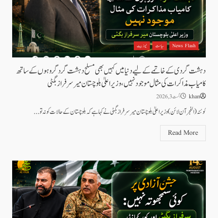
News Flash
سیاست
نیوز بیٹ
دہشت گردی کے خاتمے کے لیے دنیا میں کہیں بھی مسلح دہشت گرد گروہوں کے ساتھ
کامیاب مذاکرات کی مثال موجود نہیں، وزیر اعلیٰ بلوچستان میر سرفراز بگٹی
khan
اگست 3, 2026
کوئٹہ(الفجرآن لائن) وزیراعلیٰ بلوچستان میر سرفراز بگٹی نے کہا ہے کہ بلوچستان کے حالات کو نہ تو...
Read More