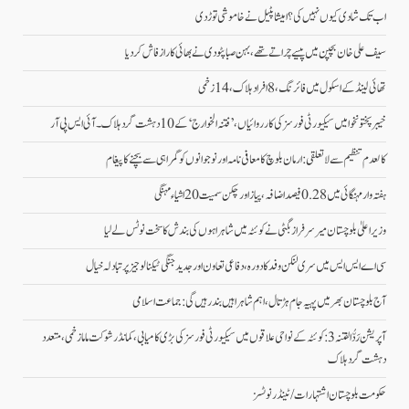
اب تک شادی کیوں نہیں کی؟ امیشا پٹیل نے خاموشی توڑ دی
سیف علی خان بچپن میں پیسے چراتے تھے، بہن صبا پٹودی نے بھائی کا راز فاش کردیا
تھائی لینڈ کے اسکول میں فائرنگ، 8 افراد ہلاک، 14 زخمی
خیبر پختونخوا میں سیکیورٹی فورسز کی کارروائیاں، ’فتنہ الخوارج‘ کے 10 دہشت گرد ہلاک۔آئی ایس پی آر
کالعدم تنظیم سے لاتعلقی: ارمان بلوچ کا معافی نامہ اور نوجوانوں کو گمراہی سے بچنے کا پیغام
ہفتہ وار مہنگائی میں 0.28 فیصد اضافہ، پیاز اور چکن سمیت 20 اشیاء مہنگی
وزیراعلیٰ بلوچستان میر سرفراز بگٹی نے کوئٹہ میں شاہراہوں کی بندش کا سخت نوٹس لے لیا
سی اے ایس ایس میں سری لنکن وفد کا دورہ، دفاعی تعاون اور جدید جنگی ٹیکنالوجیز پر تبادلہ خیال
آج بلوچستان بھر میں پہیہ جام ہڑتال، اہم شاہراہیں بند رہیں گی: جماعت اسلامی
آپریشن رَدُّ الفتنہ 3: کوئٹہ کے نواحی علاقوں میں سیکیورٹی فورسز کی بڑی کامیابی، کمانڈر شوکت ماما زخمی، متعدد
دہشت گرد ہلاک
حکومت بلوچستان اشتہارات/ ٹینڈر نوٹسز