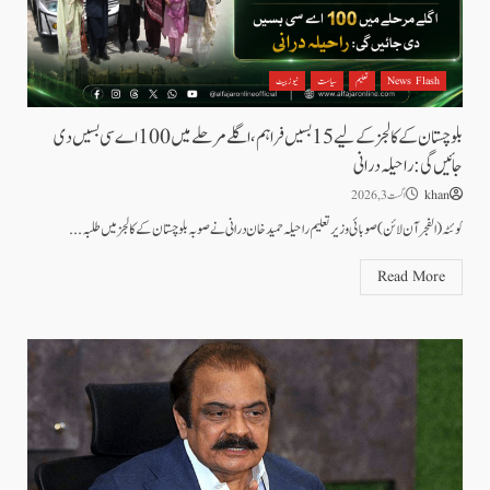
News Flash
تعلیم
سیاست
نیوز بیٹ
بلوچستان کے کالجز کے لیے 15 بسیں فراہم، اگلے مرحلے میں 100 اے سی بسیں دی
جائیں گی: راحیلہ درانی
khan
اگست 3, 2026
کوئٹہ (الفجرآن لائن) صوبائی وزیر تعلیم راحیلہ حمید خان درانی نے صوبہ بلوچستان کے کالجز میں طلبہ...
Read More