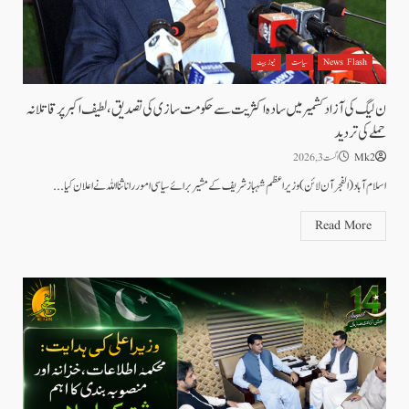
News Flash
سیاست
نیوز بیٹ
ن لیگ کی آزاد کشمیر میں سادہ اکثریت سے حکومت سازی کی تصدیق، لطیف اکبر پر قاتلانہ
حملے کی تردید
Mk2
اگست 3, 2026
اسلام آباد(الفجر آن لائن) وزیراعظم شہباز شریف کے مشیر برائے سیاسی اموررانا ثنا اللہ نے اعلان کیا...
Read More