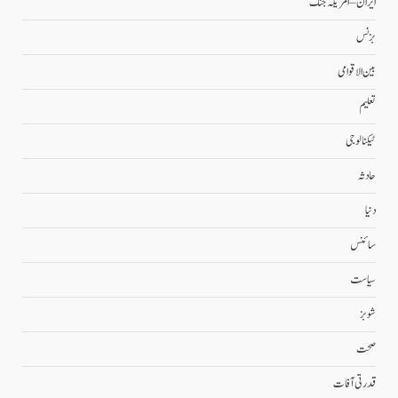
ایران – امریکہ جنگ
بزنس
بین الاقوامی
تعلیم
ٹیکنالوجی
حادثہ
دنیا
سائنس
سیاست
شوبز
صحت
قدرتی آفات