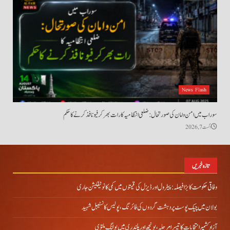
News Flash
سوراب میں امن و امان کی صورتحال: ضلعی انتظامیہ کا رات بھر کرفیو نافذ کرنے کا حکم
اگست 7, 2026
تازہ خبریں
وفاقی حکومت کا بڑا فیصلہ: پیٹرول اور ڈیزل کی قیمتوں میں کمی کا نوٹیفکیشن جاری
بولان میں چیک پوسٹ پر دہشت گردوں کی فائرنگ، پولیس کانسٹیبل شہید
آزاد کشمیر انتخابات کا تیسرا مرحلہ، پونچھ اور پلندری میں پولنگ ملتوی