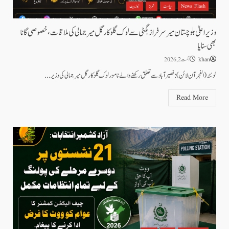
News Flash
سیاست
شوبز
نیوز بیٹ
وزیر اعلیٰ بلوچستان میر سرفراز بگٹی سے لوک گلوکار گل میر جمالی کی ملاقات، خصوصی گانا
بھی سنایا
khan
اگست 2, 2026
کوئٹہ (الفجرآن لائن): نصیر آباد سے تعلق رکھنے والے نامور لوک گلوکار گل میر جمالی کی وزیر...
Read More