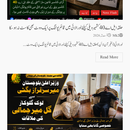
News Flash
سیاست
نیوز بیٹ
حلقہ ایل اے 40 کشمیر ویلی کیلئے لورالائی میں قائم پولنگ پر ایک ووٹ بھی کاسٹ نہ ہوسکا
Mk2
اگست 2, 2026
لورالائی (الفجرآن لائن) حلقہ ایل اے 40 کشمیر ویلی کیلئے لورالائی میں قائم پولنگ پر ایک ووٹ...
Read More