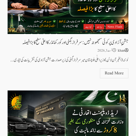
News Flash
سیاست
نیوز بیٹ
جشنِ آزادی پر کوئی سمجھوتہ نہیں: سرفراز بگٹی اور کور کمانڈر کا اعلیٰ سطح کا بڑا فیصلہ
khan
اگست 3, 2026
کوئٹہ(الفجرآن لائن) وزیر اعلٰی بلوچستان میر سرفراز بگٹی کی زیر صدارت جشن آزادی کی تقریبات کی تیاری...
Read More