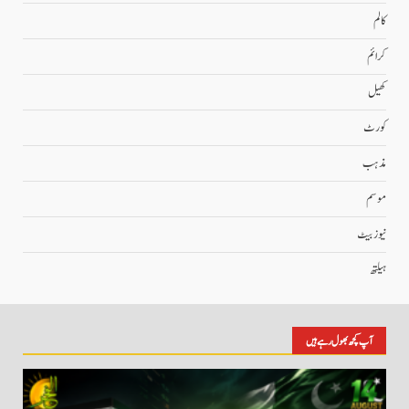
کالم
کرائم
کھیل
کورٹ
مذہب
موسم
نیوز بیٹ
ہیلتھ
آپ کچھ بھول رہے ہیں