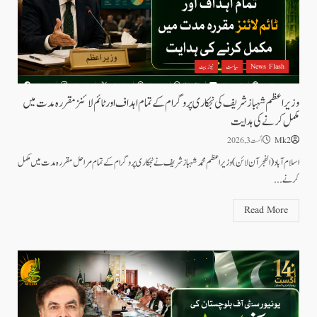
News Flash
سیاست
نیوز بیٹ
وزیراعظم شہباز شریف کی نجکاری پروگرام کے تمام اہداف اور ٹائم لائنز مقررہ مدت میں
مکمل کرنے کی ہدایت
Mk2
اگست 3, 2026
اسلام آباد(الفجرآن لائن)وزیراعظم محمد شہباز شریف نے نجکاری پروگرام کے تمام مراحل مقررہ مدت میں مکمل
کرنے...
Read More