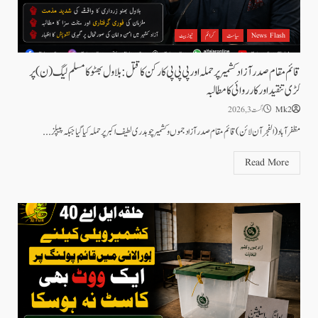
News Flash
سیاست
کرائم
نیوز بیٹ
قائم مقام صدر آزاد کشمیر پر حملہ اور پی پی پی کارکن کا قتل: بلاول بھٹو کا مسلم لیگ (ن) پر
کڑی تنقید اور کارروائی کا مطالبہ
Mk2
اگست 3, 2026
مظفرآباد(الفجرآن لائن)قائم مقام صدر آزاد جموں و کشمیر چوہدری لطیف اکبر پر حملہ کیا گیا جبکہ پیپلز...
Read More