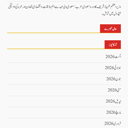
وزیراعظم شہباز شریف کا دورہ سعودی عرب: سعودی ولی عہد سے اہم ملاقات، اقتصادی تعاون اور عمرہ کی ادائیگی
شیڈول میں شامل۔
حالیہ تبصرے
آرکائیوز
اگست 2026
جولائی 2026
جون 2026
مئی 2026
اپریل 2026
مارچ 2026
فروری 2026