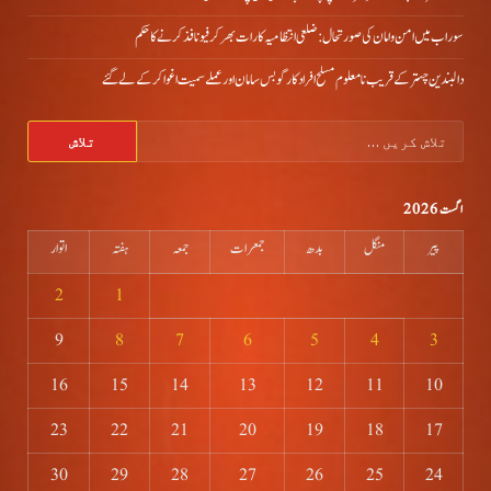
سوراب میں امن و امان کی صورتحال: ضلعی انتظامیہ کا رات بھر کرفیو نافذ کرنے کا حکم
دالبندین چہتر کے قریب نامعلوم مسلح افراد کارگو بس سامان اور عملے سمیت اغوا کر کے لے گئے
تلاش
کریں
برائے:
اگست 2026
پیر
منگل
بدھ
جمعرات
جمعہ
ہفتہ
اتوار
2
1
9
8
7
6
5
4
3
16
15
14
13
12
11
10
23
22
21
20
19
18
17
30
29
28
27
26
25
24