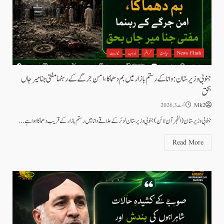
News Flash
سیاست
کرائم
مذہب
نیوز بیٹ
جنوبی وزیرستان: وانا کے رستم بازار میں بم دھماکا، امن جرگے کے رہنما مفتی جنا میر جاں
بحق
Mk2
اگست 3, 2026
جنوبی وزیرستان (الفجرآن لائن)جنوبی وزیرستان لوئر کے علاقے وانا میں رستم بازار کے قریب دھماکا ہوا ہے...
Read More