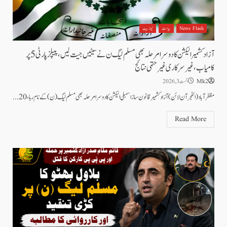
News Flash
سیاست
نیوز بیٹ
آزاد کشمیر الیکشن کا دوسرا مرحلہ بھی مسلم لیگ ن نے سیٹیں جیت لیں، پیپلزپارٹی 5 پر
کامیاب،غیرسرکاری غیرحتمی نتائج
Mk2
اگست 3, 2026
مظفرآباد(الفجرآن لائن)آزاد کشمیر قانون ساز اسمبلی الیکشن کا دوسرا مرحلہ بھی مسلم لیگ (ن)کے نام رہا، 20...
Read More