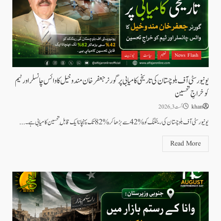
News Flash
تعلیم
سیاست
نیوز بیٹ
یونیورسٹی آف بلوچستان کی تاریخی کامیابی پر گورنر جعفر خان مندوخیل کا وائس چانسلر اور ٹیم
کو خراجِ تحسین
khan
اگست 3, 2026
یونیورسٹی آف بلوچستان کی رینکنگ کو %42 سے بڑھاکر %82 تک پہنچانا ایک قابلِ تحسین کامیابی ہے۔...
Read More