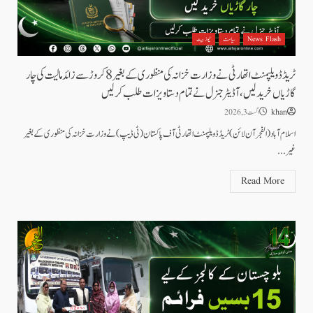
News Flash
سیاست
نیوز بیٹ
ٹریڈ ڈویلپمنٹ اتھارٹی نے وزارت خزانہ کی منظوری کے بغیر 8کروڑ سے زائد مالیت کی چار
گاڑیاں خرید لیں،آڈیٹر جنرل نے تمام دستاویزات طلب کرلیں
khan
اگست 3, 2026
اسلام آباد(الفجرآن لائن) ٹریڈ ڈویلپمنٹ اتھارٹی آف پاکستان (ٹی ڈیپ)نے وزارت خزانہ کی منظوری کے بغیر
غیر...
Read More