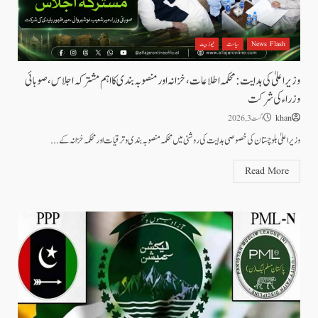
News Flash
سیاست
نیوز بیٹ
وزیراعلیٰ کی ہدایت: محکمہ اطلاعات، خزانہ اور منصوبہ بندی کا اہم مشترکہ اجلاس، صوبائی
وزراء کی شرکت
khan
اگست 3, 2026
وزیراعلیٰ بلوچستان کی خصوصی ہدایت کی روشنی میں محکمہ منصوبہ بندی و ترقیات اور محکمہ خزانہ کے...
Read More