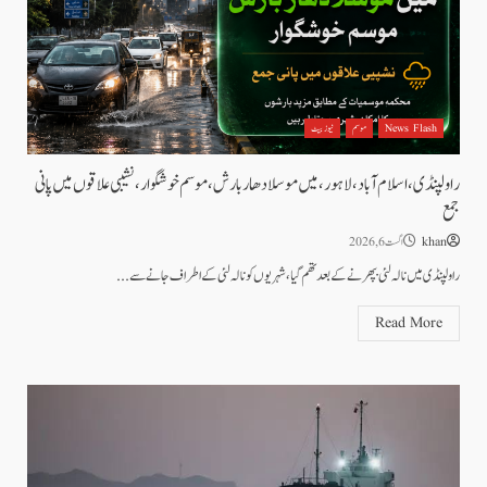
News Flash
موسم
نیوز بیٹ
راولپنڈی، اسلام آباد،لاہور، میں موسلادھار بارش،موسم خوشگوار، نشیبی علاقوں میں پانی
جمع
khan
اگست 6, 2026
راولپنڈی میں نالہ لئی بپھرنے کے بعد تھم گیا، شہریوں کو نالہ لئی کے اطراف جانے سے...
Read More