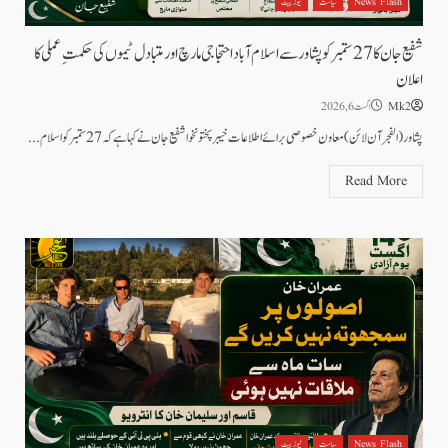
News Flash
سیاست
نیوز بیٹ
شفیع جان کا 27 ستمبر کو پشاور سے اسلام آباد احتجاجی مارچ اور متبادل ٹیموں کی حکمتِ عملی کا
اعلان
Mk2
اگست 6, 2026
پشاور(الفجر آن لائن)معاون خصوصی برائے اطلاعات خیبر پختونخوا شفیع جان نے کہاہے کہ 27 ستمبر کو اسلام...
Read More
News Flash
سیاست
نیوز بیٹ