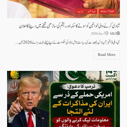
News Flash
بین الاقوامی
نیوز بیٹ
شادی کرنے والی خواتین کو سونے کا سکہ اور ریشم کی ساڑھی تحفے میں دینے کا اعلان
Mk2
اگست 6, 2026
نئی دہلی(الفجر آن لائن)بھارت کی ریاست تامل ناڈو کی حکومت نے اپنے پہلے بجٹ برائے 2026 میں...
Read More