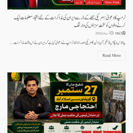
News Flash
ایران - امریکہ جنگ
نیوز بیٹ
ٹرمپ کا دعویٰ: امریکی حملے کے ڈر سے ایران کی مذاکرات کے لئے التجا، معلومات لیک
کرنے والوں کو سخت سزاؤں کی وارننگ
Mk2
اگست 6, 2026
بیانلاس ویگاس(الفجر آن لائن)امریکی صدر ڈونلڈ ٹرمپ نے دعوی کیا ہے کہ ایران نے اس وقت مذاکرات...
Read More