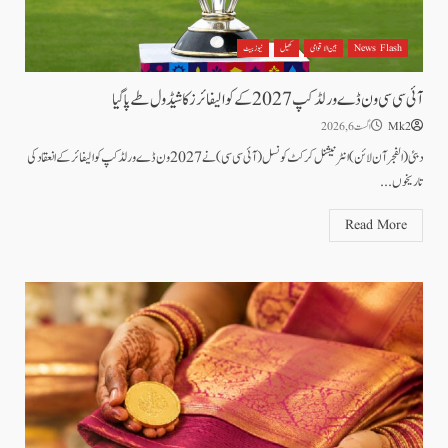
News Flash
بین الاقوامی
کھیل
نیوز بیٹ
آئی سی سی ون ڈے ورلڈکپ 2027 کے کوالیفائرز کا شیڈول طے پاگیا
Mk2
اگست 6, 2026
دبئی (الفجرآن لائن) انٹرنیشنل کرکٹ کونسل(آئی سی سی)نے 2027 ون ڈے ورلڈکپ کوالیفائر کے انعقاد کی
تاریخوں...
Read More