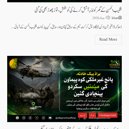
شکیب الحسن کے گھر کو نذرِ آتش کرنے کی کوشش، توڑ پھوڑ بھی کی گئی
khan
اگست 6, 2026
ڈھاکہ (الفجرآن لائن) بنگلادیش کرکٹ ٹیم کے سابق کپتان اور سابق رکنِ پارلیمنٹ شکیب الحسن کے آبائی...
Read More
Uncategorized
حادثہ
نیوز بیٹ