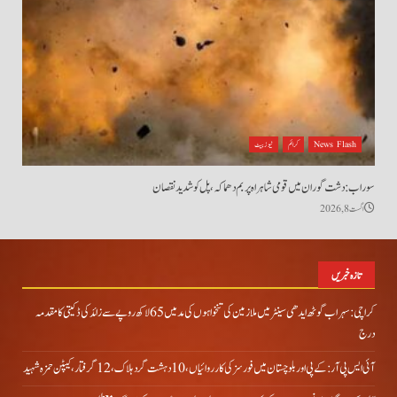
News Flash
کرائم
نیوز بیٹ
سوراب: دشت گوران میں قومی شاہراہ پر بم دھماکہ، پل کو شدید نقصان
اگست 8, 2026
تازہ خبریں
کراچی: سہراب گوٹھ ایدھی سینٹر میں ملازمین کی تنخواہوں کی مد میں 65 لاکھ روپے سے زائد کی ڈکیتی کا مقدمہ
درج
آئی ایس پی آر: کے پی اور بلوچستان میں فورسز کی کارروائیاں، 10 دہشت گرد ہلاک، 12 گرفتار، کیپٹن حمزہ شہید