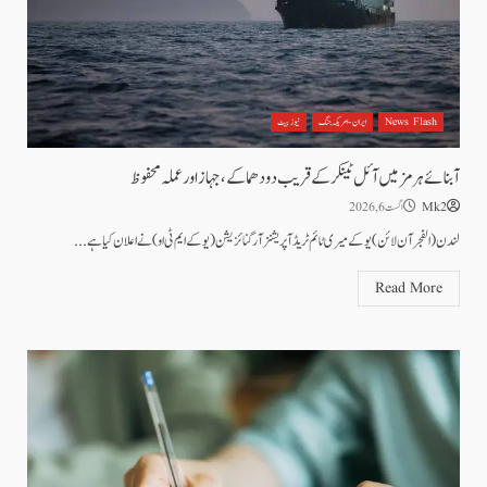
News Flash
ایران - امریکہ جنگ
نیوز بیٹ
آبنائے ہرمز میں آئل ٹینکر کے قریب دو دھماکے، جہاز اور عملہ محفوظ
Mk2
اگست 6, 2026
لندن(الفجر آن لائن)یوکے میری ٹائم ٹریڈ آپریشنز آرگنائزیشن (یو کے ایم ٹی او) نے اعلان کیا ہے...
Read More