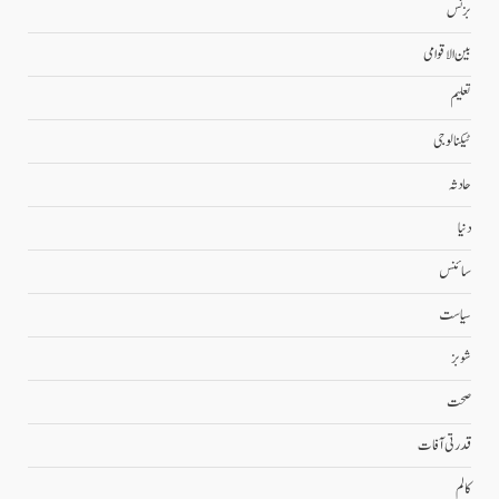
بزنس
بین الاقوامی
تعلیم
ٹیکنالوجی
حادثہ
دنیا
سائنس
سیاست
شوبز
صحت
قدرتی آفات
کالم