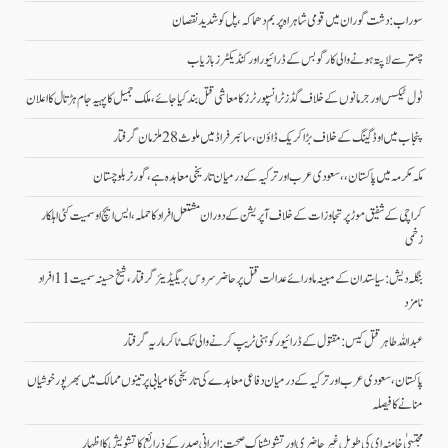
سوراب: دشت گوران میں قومی شاہراہ پر بم دھماکہ، پل کو شدید نقصان
چہتر سے لاپتہ ہونے والی کارگو بس کے ڈرائیور اور کنڈیکٹرز بازیاب
ٹول ٹیکس اور جرمانوں کے خلاف گڈز ٹرانسپورٹرز کا معاشی قتل بند کیا جائے، ملک جمیل کا پہیہ جام ہڑتال کا اعلان
پنجاب میں اوڈ گینگ کے خلاف بڑا کریک ڈاؤن، سائبر فراڈ میں ملوث 28 ملزمان گرفتار
مکہ مکرمہ میں پاکستان،، سعودی عرب اور ترکیہ کے درمیان تاریخی معاہدہ ہے، گورنر بلوچستان
کراچی کے شفیق موڑ پر تجاوزات کے خلاف آپریشن کے دوران مشتعل افراد کا حملہ، ایس ایچ او سمیت کئی اہلکار
زخمی
بنگلہ دیش: سیاستدان کے مبینہ ماورائے عدالت قتل پر حاضر سروس بریگیڈیئر گرفتار، شیخ حسینہ سمیت 11 افراد
نامزد
عبداللہ طاہر قتل کیس: مقتول کے ڈرائیور کو ہنی ٹریپ کرنے والی ٹک ٹاکر ماریہ گرفتار
پاکستان، سعودی عرب اور ترکیہ کے درمیان دفاعی معاہدے کی تاریخی کامیابی پرتینوں ممالک میں بھرپورخوشیاں
منانے کا فیصلہ
مجتبیٰ خامنہ ای کی طویل غیرحاضری اور تشویشناک صحت: ایرانی صدر کے ذرائع کا تشویش کا اظہار