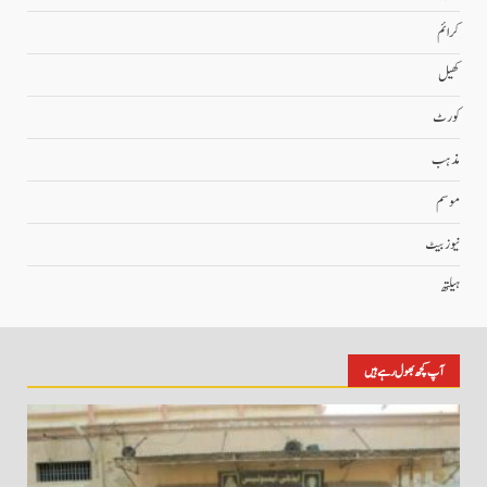
کرائم
کھیل
کورٹ
مذہب
موسم
نیوز بیٹ
ہیلتھ
آپ کچھ بھول رہے ہیں