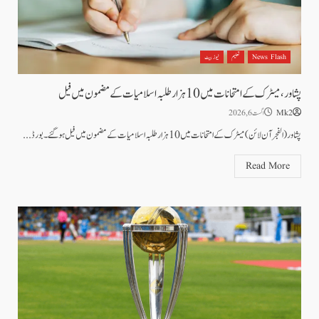
News Flash
تعلیم
نیوز بیٹ
پشاور، میٹرک کے امتحانات میں 10 ہزار طلبہ اسلامیات کے مضمون میں فیل
Mk2
اگست 6, 2026
پشاور(الفجر آن لائن) میٹرک کے امتحانات میں 10 ہزار طلبہ اسلامیات کے مضمون میں فیل ہوگئے۔ بورڈ...
Read More