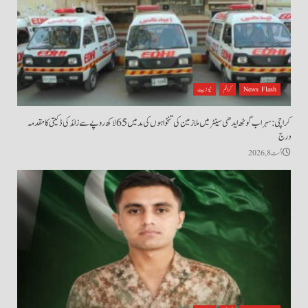
News Flash
کرائم
نیوز بیٹ
کراچی: سہراب گوٹھ ایدھی سینٹر میں ملازمین کی تنخواہوں کی مد میں 65 لاکھ روپے سے زائد کی ڈکیتی کا مقدمہ
درج
اگست 8, 2026