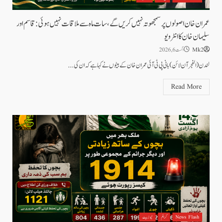
عمران خان اصولوں پر سمجھوتہ نہیں کریں گے، سات ماہ سے ملاقات نہیں ہوئی: قاسم اور
سلیمان خان کا انٹرویو
Mk2
اگست 6, 2026
لندن(الفجر آن لائن) بانی پی ٹی آئی عمران خان کے بیٹوں نے کہا ہے کہ ان کی...
Read More
News Flash
کرائم
نیوز بیٹ