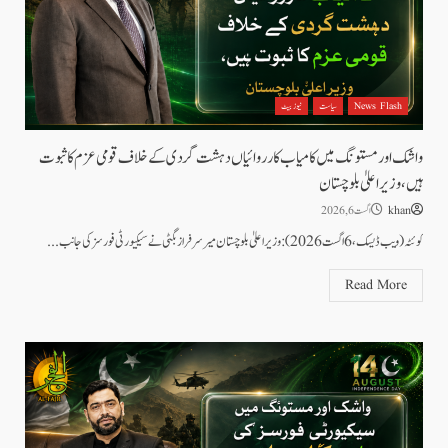
News Flash
سیاست
نیوز بیٹ
واشک اور مستونگ میں کامیاب کارروائیاں دہشت گردی کے خلاف قومی عزم کا ثبوت
ہیں، وزیر اعلیٰ بلوچستان
khan
اگست 6, 2026
کوئٹہ (ویب ڈیسک، 6 اگست 2026): وزیر اعلیٰ بلوچستان میر سرفراز بگٹی نے سیکیورٹی فورسز کی جانب...
Read More