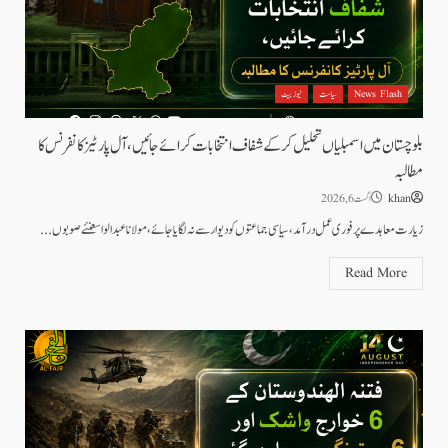
News Flash
سیاست
نیوز بیٹ
بلوچستان میں اسمبلیاں تحلیل کرکے شفاف انتخابات کرائے جائیں، آل پارٹیز کانفرنس کا
مطالبہ
khan
اگست 6, 2026
زیارت معاہدے پر فوری عمل درآمد، سیاسی جماعتوں کو دیوار سے نہ لگایا جائے، مولانا عبدالواسعنئے صوبوں...
Read More