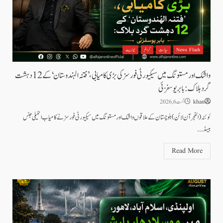
News Flash
سیاست
کرائم
نیوز بیٹ
واشک اور مستونگ میں سیکیورٹی فورسز کی بڑی کامیابی، ’فتنہ الہندوستان‘ کے 12 دہشت
گرد ہلاک: بابر یوسفزئی
khan
اگست 6, 2026
کوئٹہ (الفجرآن لائن) بلوچستان کے علاقوں واشک اور مستونگ میں سیکیورٹی فورسز نے کامیاب انٹیلی جنس
بیسڈ...
Read More