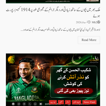
ملک بھر میں بچوں کے ساتھ زیادتی اور دیگر جرائم کے مجموعی طور پر 1914 کیسز رپورٹ
ہوئے
Mk2
اگست 6, 2026
لاہور (الفجر آن لائن)پاکستان میں بچوں کے ساتھ زیادتی اور اغوا سمیت دیگر جرائم کے اعداد و...
Read More
News Flash
بین الاقوامی
کرائم
کھیل
نیوز بیٹ