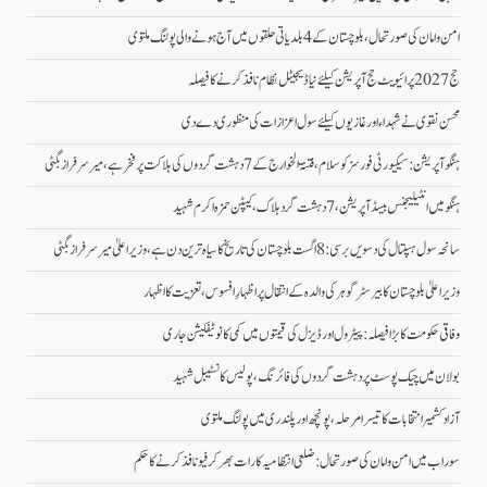
امن وامان کی صورتحال،بلوچستان کے 4 بلدیاتی حلقوں میں آج ہونے والی پولنگ ملتوی
حج 2027 پرائیویٹ حج آپریشن کیلئے نیا ڈیجیٹل نظام نافذ کرنے کا فیصلہ
محسن نقوی نے شہداء اور غازیوں کیلئے سول اعزازات کی منظوری دے دی
ہنگو آپریشن: سیکیورٹی فورسز کو سلام، فتنۃ الخوارج کے 7 دہشت گردوں کی ہلاکت پر فخر ہے، میر سرفراز بگٹی
ہنگو میں انٹیلیجنس بیسڈ آپریشن، 7 دہشت گرد ہلاک، کیپٹن حمزہ اکرم شہید
سانحہ سول ہسپتال کی دسویں برسی: 8 اگست بلوچستان کی تاریخ کا سیاہ ترین دن ہے، وزیر اعلیٰ میر سرفراز بگٹی
وزیر اعلیٰ بلوچستان کا بیرسٹر گوہر کی والدہ کے انتقال پر اظہارِ افسوس، تعزیت کا اظہار
وفاقی حکومت کا بڑا فیصلہ: پیٹرول اور ڈیزل کی قیمتوں میں کمی کا نوٹیفکیشن جاری
بولان میں چیک پوسٹ پر دہشت گردوں کی فائرنگ، پولیس کانسٹیبل شہید
آزاد کشمیر انتخابات کا تیسرا مرحلہ، پونچھ اور پلندری میں پولنگ ملتوی
سوراب میں امن و امان کی صورتحال: ضلعی انتظامیہ کا رات بھر کرفیو نافذ کرنے کا حکم