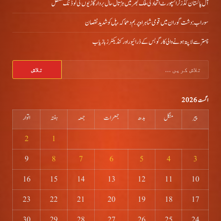
آل پاکستان گڈز ٹرانسپورٹ اتحاد کی ملک بھر میں ہڑتال،مال بردار گاڑیوں کی لوڈنگ معطل
سوراب: دشت گوران میں قومی شاہراہ پر بم دھماکہ، پل کو شدید نقصان
چہتر سے لاپتہ ہونے والی کارگو بس کے ڈرائیور اور کنڈیکٹرز بازیاب
تلاش
کریں
برائے:
اگست 2026
پیر
منگل
بدھ
جمعرات
جمعہ
ہفتہ
اتوار
2
1
9
8
7
6
5
4
3
16
15
14
13
12
11
10
23
22
21
20
19
18
17
30
29
28
27
26
25
24