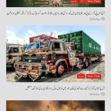
News Flash
کرائم
نیوز بیٹ
آئی ایس پی آر: کے پی اور بلوچستان میں فورسز کی کارروائیاں، 10 دہشت گرد ہلاک، 12 گرفتار، کیپٹن حمزہ شہید
اگست 8, 2026
News Flash
نیوز بیٹ
آل پاکستان گڈز ٹرانسپورٹ اتحاد کی ملک بھر میں ہڑتال،مال بردار گاڑیوں کی لوڈنگ معطل
اگست 8, 2026