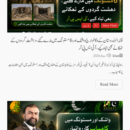
News Flash
کرائم
نیوز بیٹ
فتنہ الہندوستان کے 6 خوارج واشک اور 6 مستونگ میں مارے گئے، دہشت گردوں کے
ٹھکانے بھی تباہ کیے،آئی ایس پی آر
khan
اگست 6, 2026
راولپنڈی/کوئٹہ (الفجرآن لائن) سیکیورٹی فورسز نے بلوچستان کے اضلاع واشک اور مستونگ میں خفیہ اطلاعات
پر کامیاب...
Read More