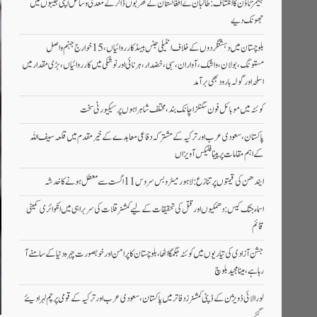
جیمز ٹاؤن کا انکشاف: طالبان نے افغانستان کے کھربوں ڈالر کے معدنی وسائل اپنی جیبوں میں
جھونک دیے
بلوچستان میں دہشتگردوں کے خلاف انٹیلی جنس بیسڈ کارروائیاں، 15خوارج جہنم واصل
مستونگ، بولان، واشک، آواران، سبی، خضدار، ہرنائی اور نوشکی میں کارروائیاں،بڑی مقدار میں
اسلحہ اور گولہ بارود بھی برآمد
کوئٹہ میں موبائل فون سگنلز اچانک بند، مختلف شاہراہوں پر سیکیورٹی سخت
پاکستان، سعودی عرب اور ترکیہ کے مشترکہ دفاعی معاہدے کے خیرمقدم میں قلعہ سیف اللہ
کے اہم مقامات پر پینا فلیکس آویزاں
ایندھن کی قیمتوں پر تنازع: لاہور میٹرو بس سروس 11 اگست سے معطل ہونے کا خدشہ
اسماء جتک کیس: دھمکیوں اور قتل کی تحقیقات کے لیے کمشنر قلات کی سربراہی میں انکوائری کمیٹی
قائم
جشن آزادی کی تیاریوں میں کوئٹہ جگمگا اٹھا، بلوچستان کا پرامن اور خوبصورت چہرہ دنیا کے سامنے آ
رہا ہے، مینا مجید بلوچ
لورالائی ڈویژن کے ڈپٹی کمشنرز دفاتر میں پاکستان، سعودی عرب اور ترکیہ کے قومی پرچم لہرا دیئے
گئے