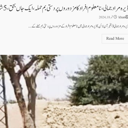
یرہ مراد جمالی،نامعلوم افراد کا مزدوروں پر دستی بم حملہ، ایک جاں بحق،5شدید زخمی
khan
ستمبر 18, 2024
یرہ مراد جمالی(الفجرآن لائن) ڈیرہ مراد جمالی میں نامعلوم افراد کے مزدوروں پر دستی بم حملے کے...
Read More