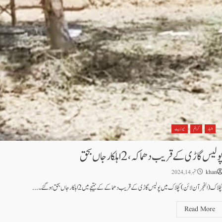
اخبار
کرائم
نیوز بیٹ
ولیس گاڑی کے قریب دھماکہ،2 اہلکار جاں بحق
khan
ستمبر 14, 2024
چلاک (الفجرآن لائن)کچلاک میں پولیس گاڑی کے قریب دھماکے کے نتیجے میں 2 اہلکار جاں بحق ہوگئے۔...
Read More