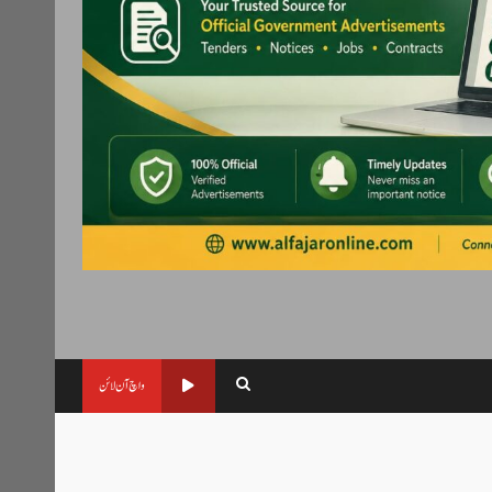
واچ آن لائن