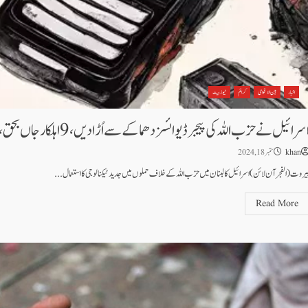
اخبار
بین الاقوامی
کرائم
نیوز بیٹ
سرائیل نے حزب اللہ کی پیجر ڈیوائسز دھماکے سے اُڑا دیں، 9 اہلکار جاں بحق، ہزاروں زخمی
khan
ستمبر 18, 2024
یروت ( الفجرآن لائن)اسرائیل کا لبنان میں حزب اللہ کے خلاف حملوں میں جدید ٹیکنالوجی کا استعمال...
Read More