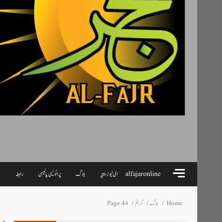
alfajaronline
ای نیوز پیپر
بلاگ
پرائویسی پالیسی
رابطہ
ہ
Home
بلاگ
کرائم
Page 44