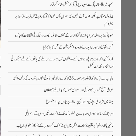
مسجد میں 8 سالہ بچی سے مبینہ زیادتی کی کوشش، امام گرفتار
پیٹرول مہنگا ہے لیکن قلت آنے نہیں دی،ہمسایہ ملک میں شناختی کارڈ پر2لٹرپٹرول ملتا، وزیر
پیٹرولیم
صوبائی وزیر داخلہ میر ضیاء اللہ لانگو کا کوئٹہ کے مختلف علاقوں کا دورہ، سیکورٹی انتظامات کا جائزہ
محسن نقوی کا لاہور ایئرپورٹ کا دورہ، امیگریشن کے عمل کا جائزہ لیا
ا
آزاد کشمیر انتخابات: پونچھ ڈویژن کے 4 حلقوں میں تیسرے مرحلے کی پولنگ کے لیے سیکیورٹی
اور انتخابی انتظامات مکمل
ب
پنجاب سے ایک لاکھ 40 ہزار سمیت 26 لاکھ سے زائد غیر قانونی افغان باشندوں کی وطن واپسی
عراقی مسلح گروپ کا امریکی اور سعودی حملوں کا بدلہ لینے کا اعلان
جہاز میں شرارتی بچے کی موجودگی پر سٹاف پریشان، پرواز منسوخ
امریکا کے ساتھ عبوری معاہدے پر عملدرآمد تک مذاکرات نہیں ہوں گے: عراقچی
نائجیریا کا تاریخی آپریشن: 6 ماہ سے جنگل میں قید 2 مختلف گروہوں کے 308 مغوی بازیاب