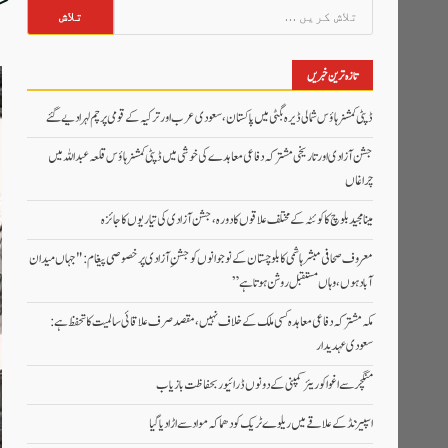
ک
تلاش
کریں
برائے:
تازہ ترین خبریں
ڈپٹی کمشنر ہاؤس شمالی ڈیرہ بگٹی میں پاکستان، سعودی عرب اور ترکیہ کے قومی پرچم لہرا دیے گئے
جشن آزادی اور تاریخی مشترکہ دفاعی معاہدے کی خوشی میں ڈپٹی کمشنر ہاؤس قلعہ عبداللہ میں
چراغاں
مینا مجید بلوچ کا کوئٹہ کے مختلف علاقوں کا دورہ، جشن آزادی کی تیاریوں کا جائزہ
معروف صحافی مبشر ہاشمی کا بلوچستان کے نوجوانوں کو جشنِ آزادی پر خصوصی پیغام: "جہاں میدان
آباد ہوں، وہاں مستقبل روشن ہوتا ہے”
مکہ مشترکہ دفاعی معاہدہ کسی ملک کے خلاف نہیں، مقصد صرف علاقائی سالمیت کا تحفظ ہے:
سعودی عہدیدار
منگچر سے اغوا کوریئر کمپنی کے دونوں ڈرائیور بحفاظت بازیاب
اسپیزنڈ کے علاقے میں ریلوے ٹریک کو دھماکہ مواد سے اڑا دیا گیا