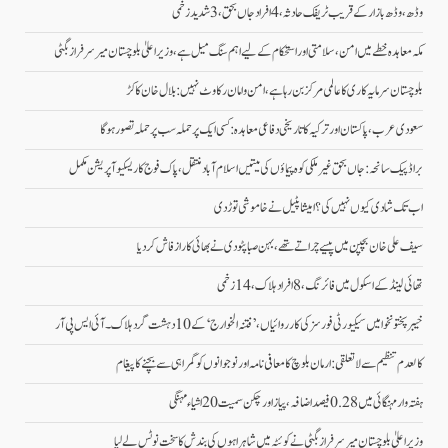
وڈھ، وڈھ بازار کے قریب ٹریفک حادثہ، 4 افراد جاں بحق، 3 شدید زخمی
مکہ معاہدہ خطے میں امن، سلامتی اور استحکام کے لیے اہم سنگ میل ہے، وزیراعلیٰ بلوچستان میر سرفراز بگٹی
بلوچستان سرمایہ کاری کا عالمی مرکز بن رہا ہے، امن و امان رکاوٹ نہیں: بلال خان کاکڑ
سعودی عرب، پاکستان اور ترکیہ کا تاریخی دفاعی معاہدہ: کسی ایک پر حملہ سب پر حملہ تصور ہوگا
براڈ پیک سانحہ: جاں بحق غیر ملکی کوہ پیماؤں کی میتیں اسلام آباد منتقل، پاک فوج کا ریسکیو آپریشن مکمل
اب تک شادی کیوں نہیں کی؟ امیشا پٹیل نے خاموشی توڑ دی
سیف علی خان بچپن میں پیسے چراتے تھے، بہن صبا پٹودی نے بھائی کا راز فاش کردیا
تھائی لینڈ کے اسکول میں فائرنگ، 8 افراد ہلاک، 14 زخمی
خیبر پختونخوا میں سیکیورٹی فورسز کی کارروائیاں، ’فتنہ الخوارج‘ کے 10 دہشت گرد ہلاک۔آئی ایس پی آر
کالعدم تنظیم سے لاتعلقی: ارمان بلوچ کا معافی نامہ اور نوجوانوں کو گمراہی سے بچنے کا پیغام
ہفتہ وار مہنگائی میں 0.28 فیصد اضافہ، پیاز اور چکن سمیت 20 اشیاء مہنگی
وزیراعلیٰ بلوچستان میر سرفراز بگٹی نے کوئٹہ میں شاہراہوں کی بندش کا سخت نوٹس لے لیا