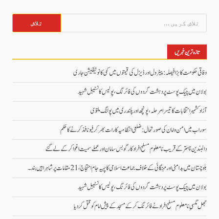
تلاش
کریں
برائے:
تازہ ترین خبریں
وفاقی حکومت کا بڑا فیصلہ: پیٹرول اور ڈیزل کی قیمتوں میں کمی کا نوٹیفکیشن جاری
بولان میں چیک پوسٹ پر دہشت گردوں کی فائرنگ، پولیس کانسٹیبل شہید
آزاد کشمیر انتخابات کا تیسرا مرحلہ، پونچھ اور پلندری میں پولنگ ملتوی
سوراب میں امن و امان کی صورتحال: ضلعی انتظامیہ کا رات بھر کرفیو نافذ کرنے کا حکم
دالبندین چہتر کے قریب نامعلوم مسلح افراد کارگو بس سامان اور عملے سمیت اغوا کر کے لے گئے
بلوچستان میں بدامنی اور مہنگائی کے خلاف جماعت اسلامی کا پہیہ جام احتجاج، 21 مقامات پر شاہراہیں بند۔
بولان میں چیک پوسٹ پر دہشت گردوں کی فائرنگ، پولیس کانسٹیبل شہید
جھل مگسیِ نامعلوم مسلح افراد نے فائرنگ کرکے مسجد کے پیش امام کو قتل کردیا