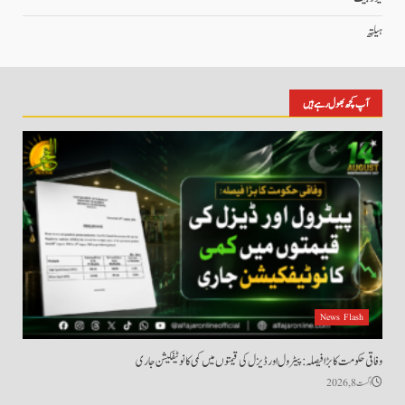
ہیلتھ
آپ کچھ بھول رہے ہیں
News Flash
وفاقی حکومت کا بڑا فیصلہ: پیٹرول اور ڈیزل کی قیمتوں میں کمی کا نوٹیفکیشن جاری
اگست 8, 2026