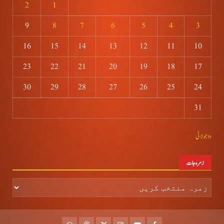
2
1
9
8
7
6
5
4
3
16
15
14
13
12
11
10
23
22
21
20
19
18
17
30
29
28
27
26
25
24
31
« جولائی
زمرہ جات
زمرہ
جات
whatsapp
Threads
Twitter
Instagram
Youtube
Facebook