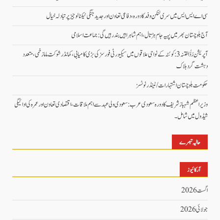
سی اے ایس ایس میں سری لنکن وفد کا دورہ، دفاعی تعاون اور جدید جنگی ٹیکنالوجیز پر تبادلہ خیال
آج بلوچستان بھر میں پہیہ جام ہڑتال، اہم شاہراہیں بند رہیں گی: جماعت اسلامی
آپریشن رَدُّ الفتنہ 3: کوئٹہ کے نواحی علاقوں میں سیکیورٹی فورسز کی بڑی کامیابی، کمانڈر شوکت ماما زخمی، متعدد
دہشت گرد ہلاک
حکومت بلوچستان اشتہارات/ ٹینڈر نوٹسز
وزیراعظم شہباز شریف کا دورہ سعودی عرب: سعودی ولی عہد سے اہم ملاقات، اقتصادی تعاون اور عمرہ کی ادائیگی
شیڈول میں شامل۔
حالیہ تبصرے
آرکائیوز
اگست 2026
جولائی 2026