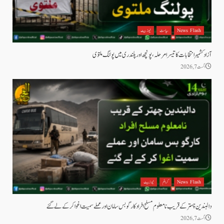
News Flash
سیاست
نیوز بیٹ
آزاد کشمیر انتخابات کا تیسرا مرحلہ، پونچھ اور پلندری میں پولنگ ملتوی
اگست 7, 2026
News Flash
کرائم
نیوز بیٹ
دالبندین چہتر کے قریب نامعلوم مسلح افراد کارگو بس سامان اور عملے سمیت اغوا کر کے لے گئے
اگست 7, 2026