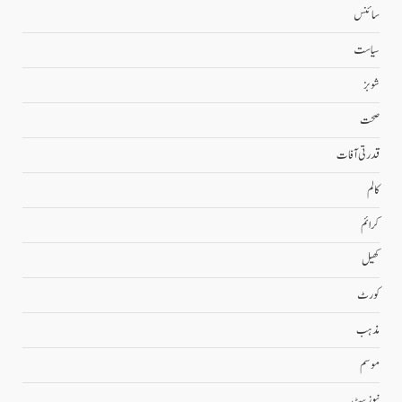
سائنس
سیاست
شوبز
صحت
قدرتی آفات
کالم
کرائم
کھیل
کورٹ
مذہب
موسم
نیوز بیٹ