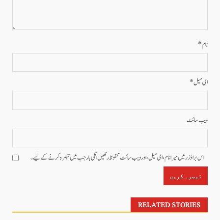
نام
*
ای میل
*
ویب‌ سائٹ
اس براؤزر میں میرا نام، ای میل، اور ویب سائٹ محفوظ رکھیں اگلی بار جب میں تبصرہ کرنے کےلیے۔
RELATED STORIES