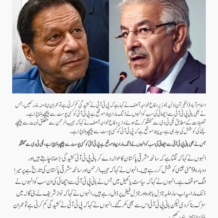
اسلام آباد (الفجرآن لائن) وزیر دفاع خواجہ آصف نے کہا ہے کہ پی ٹی آئی نے کشیدگی کم کرنی ہے تو عمران اپنا منہ بند رکھیں،جس
نے بھی بانی پی ٹی آئی سے اچھائی کی سب کو انہوں نے ڈنگ مارا،پہلا موقع ہے پی ٹی آئی کو کسی پوسٹ سے پیچھے ہٹنا پڑا ہے۔
تفصیلات کے مطابق نجی ٹی وی سے گفتگو کرتے ہوئے وزیر دفاع خواجہ آصف نے کہاکہ مجیب الرحمن سے متعلق ٹویٹ سے پیچھے
ہٹنے کی کوشش کی جا رہی ہے، یہ پہلا موقع ہے کہ پی ٹی آئی کو کسی پوسٹ سے پیچھے ہٹنا پڑا ہے۔
جس نے بھی بانی پی ٹی آئی سے اچھائی کی سب کو انہوں نے ڈنگ مارا،پہلا موقع ہے پی ٹی آئی کو کسی پوسٹ سے پیچھے ہٹنا پڑا ہے، نجی ٹی وی سے گفتگو
انہوں نے کہا کہ لگتا ہے کہ سانحہ مشرقی پاکستان کا حوالہ دے کر بانی پی ٹی آئی کشیدگی بڑھانا چاہتے ہیں اور
دوبارہ 9مئی جیسی کوشش کر رہے ہیں۔ انہوں نے کہا کہ مجیب الرحمن اور سانحہ مشرقی پاکستان کی تاریخ ہے پر میرا
الگ موقف ہے۔انہوں نے کہاکہ سیاست یا کھیل میں جس نے بانی پی ٹی آئی سے اچھائی کی ان سب کو انہوں نے
ڈنک مارا، یہ اب سارا ملبہ جنرل باجوہ اور جنرل فیض پر ڈال رہے ہیں۔انہوں نے کہاکہ نواز شریف نے بنی گالہ میں
سڑک بنا کر دی لیکن بانی پی ٹی آئی اس سے بھی مکر گئے۔انہوں نے کہا کہ پی ٹی آئی نے کشیدگی کم کرنی ہے تو عمران
خان اپنا منہ بند رکھیں۔