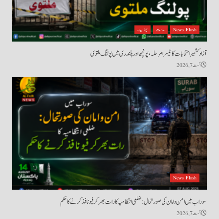
News Flash
سیاست
نیوز بیٹ
آزاد کشمیر انتخابات کا تیسرا مرحلہ، پونچھ اور پلندری میں پولنگ ملتوی
اگست 7, 2026
News Flash
سوراب میں امن و امان کی صورتحال: ضلعی انتظامیہ کا رات بھر کرفیو نافذ کرنے کا حکم
اگست 7, 2026