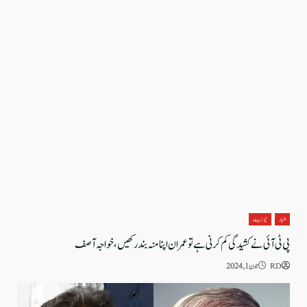
اخبار
نیوز بیٹ
پی ٹی آئی نے کشیدگی کم کرنی ہے تو عمران اپنا منہ بند رکھیں،خواجہ آصف
RD
جون 1, 2024