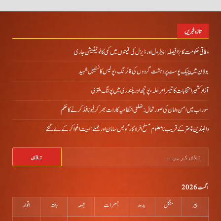
تازہ خبریں
وفاقی حکومت کا بڑا فیصلہ: پیٹرول اور ڈیزل کی قیمتوں میں کمی کا نوٹیفکیشن جاری
بولان میں چیک پوسٹ پر دہشت گردوں کی فائرنگ، پولیس کانسٹیبل شہید
آزاد کشمیر انتخابات کا تیسرا مرحلہ، پونچھ اور پلندری میں پولنگ ملتوی
سوراب میں امن و امان کی صورتحال: ضلعی انتظامیہ کا رات بھر کرفیو نافذ کرنے کا حکم
دالبندین چہتر کے قریب نامعلوم مسلح افراد کارگو بس سامان اور عملے سمیت اغوا کر کے لے گئے
تلاش
کریں
برائے:
اگست 2026
پیر
منگل
بدھ
جمعرات
جمعہ
ہفتہ
اتوار