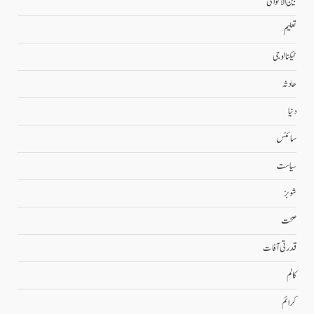
بین الاقوامی
تعلیم
ٹیکنالوجی
حادثہ
دنیا
سائنس
سیاست
شوبز
صحت
قدرتی آفات
کالم
کرائم