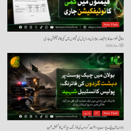
News Flash
وفاقی حکومت کا بڑا فیصلہ: پیٹرول اور ڈیزل کی قیمتوں میں کمی کا نوٹیفکیشن جاری
اگست 8, 2026
News Flash
کرائم
نیوز بیٹ
بولان میں چیک پوسٹ پر دہشت گردوں کی فائرنگ، پولیس کانسٹیبل شہید