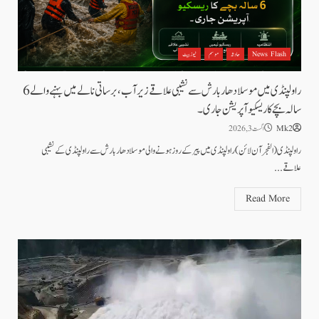
News Flash
حادثہ
موسم
نیوز بیٹ
راولپنڈی میں موسلادھار بارش سے نشیبی علاقے زیر آب، برساتی نالے میں بہنے والے 6
سالہ بچے کا ریسکیو آپریشن جاری۔
Mk2
اگست 3, 2026
راولپنڈی (الفجرآن لائن) راولپنڈی میں پیر کے روز ہونے والی موسلادھار بارش سے راولپنڈی کے نشیبی
علاقے...
Read More