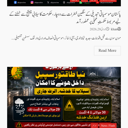
پاکستان موسمیاتی تبدیلی کے سنگین خطرات سے دوچار، حکومت کا سیلابی چیلنج سے نمٹنے کے
لیے مربوط حکمتِ عملی پر عملدرآمد
khan
جولائی 28, 2026
مون سون سے قبل اقدامات، جدید ٹیکنالوجی، آبی ذخائر، موسمیاتی انصاف اور ارلی وارننگ سسٹم پر تفصیلی...
Read More
News Flash
موسم