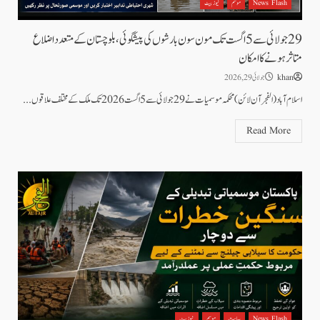
News Flash
موسم
نیوز بیٹ
29 جولائی سے 5 اگست تک مون سون بارشوں کی پیشگوئی، بلوچستان کے متعدد اضلاع
متاثر ہونے کا امکان
khan
جولائی 29, 2026
اسلام آباد(الفجرآن لائن) محکمہ موسمیات نے 29 جولائی سے 5 اگست 2026 تک ملک کے مختلف علاقوں...
Read More
News Flash
سیاست
موسم
نیوز بیٹ