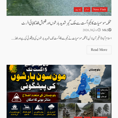
News Flash
موسم
نیوز بیٹ
محکمہ موسمیات کا یکم اگست سے ملک گیر شدید بارشوں اور فلیش فلڈ کا ہائی الرٹ
Mk2
جولائی 30, 2026
اسلام آباد(الفجرآن لائن)محکمہ موسمیات نے یکم سے 4 اگست تک شدید بارشوں کی پیشگوئی کی ہے اورفلڈ...
Read More