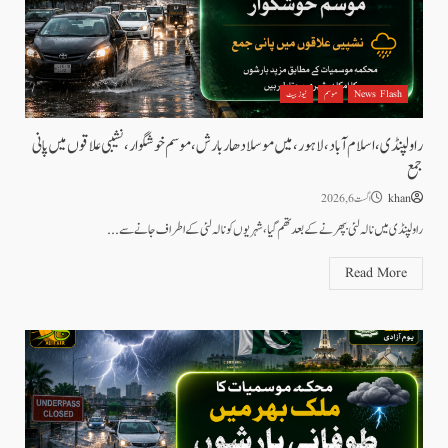
News Flash
موسم
نیوز بیٹ
راولپنڈی، اسلام آباد،لاہور، میں موسلادھار بارش،موسم خوشگوار، نشیبی علاقوں میں پانی
جمع
khan
اگست 6, 2026
راولپنڈی میں نالہ لئی بپھرنے کے بعد تھم گیا، شہریوں کو نالہ لئی کے اطراف جانے سے...
Read More