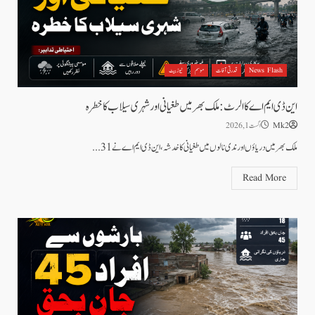
News Flash
قدرتی آفات
موسم
نیوز بیٹ
این ڈی ایم اے کا الرٹ: ملک بھر میں طغیانی اور شہری سیلاب کا خطرہ
Mk2
اگست 1, 2026
ملک بھر میں دریاؤں اور ندی نالوں میں طغیانی کا خدشہ، این ڈی ایم اے نے 31...
Read More