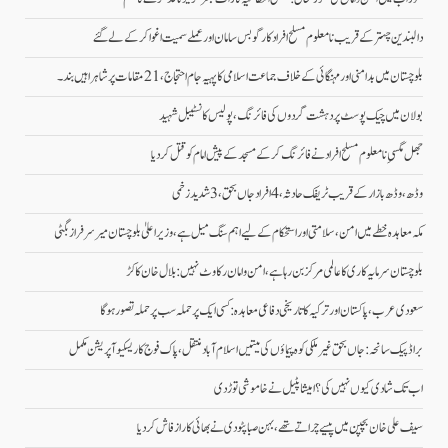
دالبندین چہتر کے قریب نامعلوم مسلح افراد کارگو بس سامان اور عملے سمیت اغوا کر کے لے گئے
بلوچستان میں بدامنی اور مہنگائی کے خلاف جماعت اسلامی کا پہیہ جام احتجاج، 21 مقامات پر شاہراہیں بند۔
بولان میں چیک پوسٹ پر دہشت گردوں کی فائرنگ، پولیس کانسٹیبل شہید
جھل مگسیِ نامعلوم مسلح افراد نے فائرنگ کرکے مسجد کے پیش امام کو قتل کردیا
وڈھ، وڈھ بازار کے قریب ٹریفک حادثہ، 4 افراد جاں بحق، 3 شدید زخمی
مکہ معاہدہ خطے میں امن، سلامتی اور استحکام کے لیے اہم سنگ میل ہے، وزیراعلیٰ بلوچستان میر سرفراز بگٹی
بلوچستان سرمایہ کاری کا عالمی مرکز بن رہا ہے، امن و امان رکاوٹ نہیں: بلال خان کاکڑ
سعودی عرب، پاکستان اور ترکیہ کا تاریخی دفاعی معاہدہ: کسی ایک پر حملہ سب پر حملہ تصور ہوگا
براڈ پیک سانحہ: جاں بحق غیر ملکی کوہ پیماؤں کی میتیں اسلام آباد منتقل، پاک فوج کا ریسکیو آپریشن مکمل
اب تک شادی کیوں نہیں کی؟ امیشا پٹیل نے خاموشی توڑ دی
سیف علی خان بچپن میں پیسے چراتے تھے، بہن صبا پٹودی نے بھائی کا راز فاش کردیا