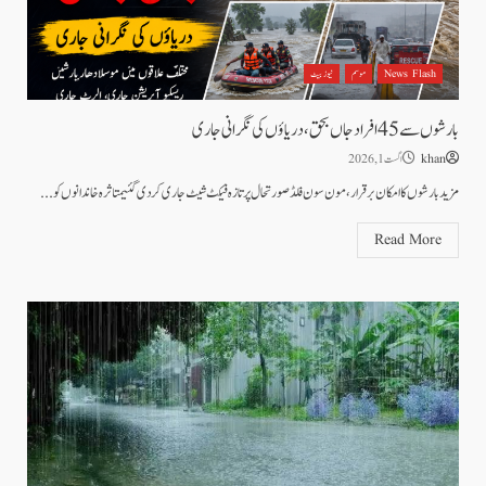
News Flash
موسم
نیوز بیٹ
بارشوں سے 45 افراد جاں بحق، دریاؤں کی نگرانی جاری
khan
اگست 1, 2026
مزید بارشوں کا امکان برقرار،مون سون فلڈ صورتحال پر تازہ فیکٹ شیٹ جاری کردی گئیمتاثرہ خاندانوں کو...
Read More