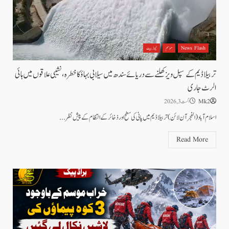
News Flash
موسم
نیوز بیٹ
تربیلا ڈیم کے سپل ویز کھلنے سے دریائے سندھ میں سیلابی بہاؤ کا خطرہ، نشیبی علاقوں میں ہائی
الرٹ جاری
Mk2
اگست 3, 2026
اسلام آباد (الفجرآن لائن) تربیلا ڈیم میں پانی کی سطح اور ذخائر کے انتظام کے پیش نظر...
Read More