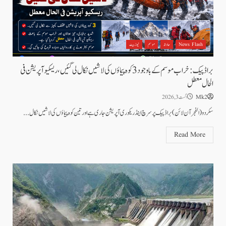
News Flash
حادثہ
موسم
نیوز بیٹ
براڈ پیک: خراب موسم کے باوجود 3 کوہ پیماؤں کی لاشیں نکال لی گئیں، ریسکیو آپریشن فی
الحال معطل
Mk2
اگست 3, 2026
سکردو(الفجرآن لائن)براڈ پیک پر سرچ اینڈ ریکوری آپریشن جاری ہے اور تین کوہ پیماؤں کی لاشیں نکال...
Read More