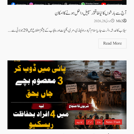
آج سے بارشوں کا نیا طاقتور سپیل داخل ہونے کا امکان
Mk2
جولائی 28, 2026
سیلاب کا خدشہ،الرٹ جاریاسلام آباد، راولپنڈی، مری، گلیات اور پنجاب کے بیشتر اضلاع میں 29 جولائی سے...
Read More
News Flash
حادثہ
موسم
نیوز بیٹ