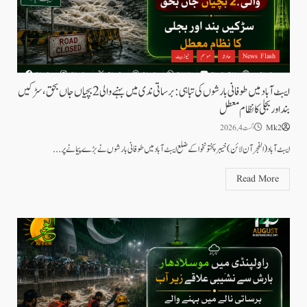
News Flash
حادثہ
موسم
نیوز بیٹ
ایبٹ آباد میں طوفانی بارشوں کی تباہی: برساتی ندی میں بہنے والی 2 بچیاں جاں بحق، سڑکیں
بند اور بجلی کا نظام معطل
Mk2
اگست 4, 2026
ایبٹ آباد (الفجرآن لائن) خیبر پختونخوا کے ضلع ایبٹ آباد میں طوفانی بارشوں نے بڑے پیمانے پر...
Read More