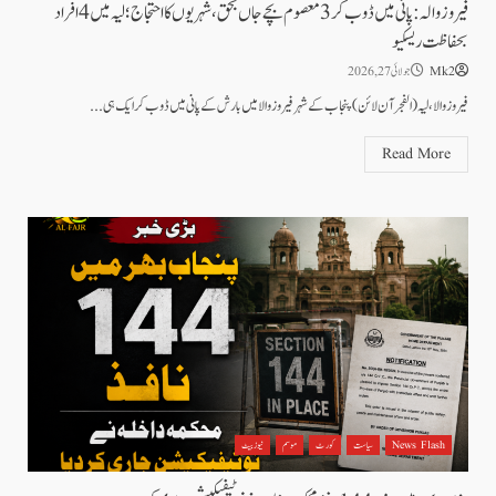
فیروزوالہ: پانی میں ڈوب کر 3 معصوم بچے جاں بحق، شہریوں کا احتجاج؛ لیہ میں 4 افراد
بحفاظت ریسکیو
Mk2
جولائی 27, 2026
فیروز والا،لیہ(الفجر آن لائن)پنجاب کے شہر فیروز والا میں بارش کے پانی میں ڈوب کر ایک ہی...
Read More
News Flash
سیاست
کورٹ
موسم
نیوز بیٹ