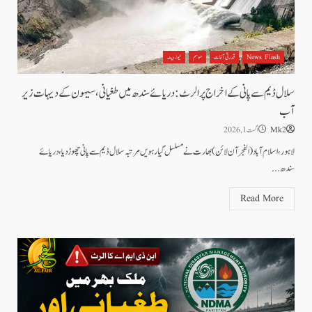
News Flash
قدرتی آفات
موسم
نیوز بیٹ
سلال ڈیم سے پانی کے اخراج پر الرٹ: دریائے سندھ میں طغیانی، سیہون کے دیہات زیر
آب
Mk2
اگست 1, 2026
لاہور، اسلام آباد(الفجر آن لائن)بھارت نے مسلسل گیارہویں مرتبہ سلال ڈیم سے پانی چھوڑ دیا، دریائے
سندھ...
Read More