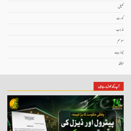
کھیل
کورٹ
مذہب
موسم
نیوز بیٹ
ہیلتھ
آپ کچھ بھول رہے ہیں