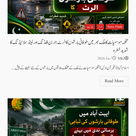
News Flash
موسم
نیوز بیٹ
محکمہ موسمیات کا ملک بھر میں طوفانی بارشوں کا الرٹ؛ اربن فلڈنگ اور لینڈ سلائیڈنگ کا
شدید خطرہ
Mk2
اگست 5, 2026
اسلام آباد(الفجرآن لائن) محکمہ موسمیات نے ملک کے مختلف علاقوں میں بارشوں کے نئے سلسلے کے پیش...
Read More