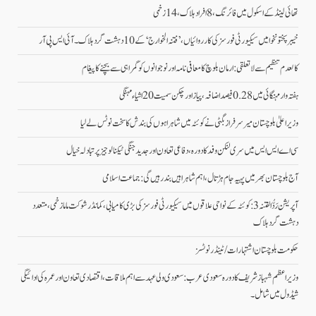
تھائی لینڈ کے اسکول میں فائرنگ، 8 افراد ہلاک، 14 زخمی
خیبر پختونخوا میں سیکیورٹی فورسز کی کارروائیاں، ’فتنہ الخوارج‘ کے 10 دہشت گرد ہلاک۔آئی ایس پی آر
کالعدم تنظیم سے لاتعلقی: ارمان بلوچ کا معافی نامہ اور نوجوانوں کو گمراہی سے بچنے کا پیغام
ہفتہ وار مہنگائی میں 0.28 فیصد اضافہ، پیاز اور چکن سمیت 20 اشیاء مہنگی
وزیراعلیٰ بلوچستان میر سرفراز بگٹی نے کوئٹہ میں شاہراہوں کی بندش کا سخت نوٹس لے لیا
سی اے ایس ایس میں سری لنکن وفد کا دورہ، دفاعی تعاون اور جدید جنگی ٹیکنالوجیز پر تبادلہ خیال
آج بلوچستان بھر میں پہیہ جام ہڑتال، اہم شاہراہیں بند رہیں گی: جماعت اسلامی
آپریشن رَدُّ الفتنہ 3: کوئٹہ کے نواحی علاقوں میں سیکیورٹی فورسز کی بڑی کامیابی، کمانڈر شوکت ماما زخمی، متعدد
دہشت گرد ہلاک
حکومت بلوچستان اشتہارات/ ٹینڈر نوٹسز
وزیراعظم شہباز شریف کا دورہ سعودی عرب: سعودی ولی عہد سے اہم ملاقات، اقتصادی تعاون اور عمرہ کی ادائیگی
شیڈول میں شامل۔