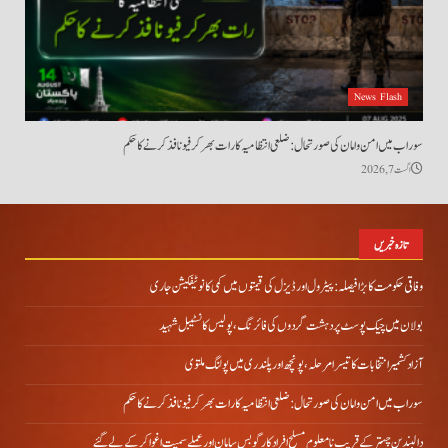
News Flash
سوراب میں امن و امان کی صورتحال: ضلعی انتظامیہ کا رات بھر کرفیو نافذ کرنے کا حکم
اگست 7, 2026
تازہ خبریں
وفاقی حکومت کا بڑا فیصلہ: پیٹرول اور ڈیزل کی قیمتوں میں کمی کا نوٹیفکیشن جاری
بولان میں چیک پوسٹ پر دہشت گردوں کی فائرنگ، پولیس کانسٹیبل شہید
آزاد کشمیر انتخابات کا تیسرا مرحلہ، پونچھ اور پلندری میں پولنگ ملتوی
سوراب میں امن و امان کی صورتحال: ضلعی انتظامیہ کا رات بھر کرفیو نافذ کرنے کا حکم
دالبندین چہتر کے قریب نامعلوم مسلح افراد کارگو بس سامان اور عملے سمیت اغوا کر کے لے گئے