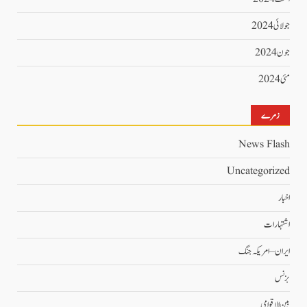
جولائی 2024
جون 2024
مئی 2024
زمرے
News Flash
Uncategorized
اخبار
اشتہارات
ایران – امریکہ جنگ
بزنس
بین الاقوامی