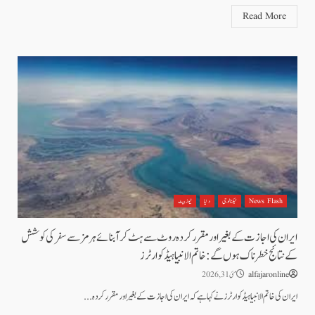
Read More
News Flash
ٹیکنالوجی
دنیا
نیوز بیٹ
ایران کی اجازت کے بغیر اور مقرر کردہ روٹ سے ہٹ کر آبنائے ہرمز سے سفر کی کوشش
کے نتائج خطرناک ہوں گے: خاتم الانبیا ہیڈکوارٹرز
alfajaronline
مئی 31, 2026
ایران کی خاتم الانبیا ہیڈکوارٹرز نے کہا ہے کہ ایران کی اجازت کے بغیر اور مقرر کردہ...