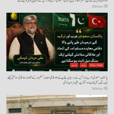
لورالائی ڈویژن کے ڈپٹی کمشنرز دفاتر میں پاکستان، سعودی عرب اور ترکیہ کے قومی پرچم لہرا دیئے گئے
اگست 8, 2026
News Flash
سیاست
نیوز بیٹ
پاکستان، سعودی عرب اور ترکیہ کے درمیان طے پانے والا دفاعی معاہدہ مسلم امہ کے اتحاد اور علاقائی سلامتی کیلئے
ایک سنگِ میل ثابت ہو سکتا ہے، علی مردان ڈومکی
اگست 8, 2026