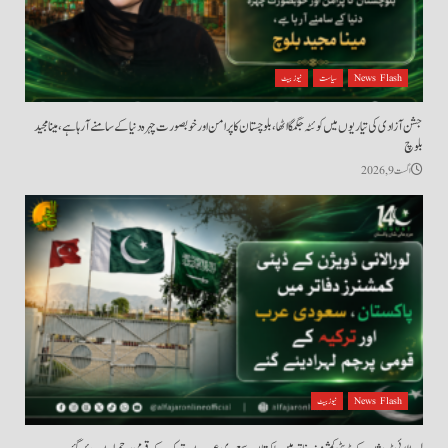
News Flash
سیاست
نیوز بیٹ
جشن آزادی کی تیاریوں میں کوئٹہ جگمگا اٹھا، بلوچستان کا پرامن اور خوبصورت چہرہ دنیا کے سامنے آ رہا ہے، مینا مجید
بلوچ
اگست 9, 2026
News Flash
نیوز بیٹ