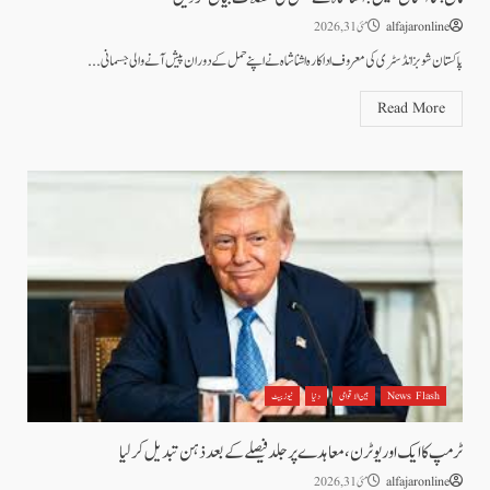
alfajaronline
مئی 31, 2026
پاکستان شوبز انڈسٹری کی معروف اداکارہ اشنا شاہ نے اپنے حمل کے دوران پیش آنے والی جسمانی...
Read More
News Flash
بین الاقوامی
دنیا
نیوز بیٹ
ٹرمپ کا ایک اور یوٹرن، معاہدے پر جلد فیصلے کے بعد ذہن تبدیل کر لیا
alfajaronline
مئی 31, 2026