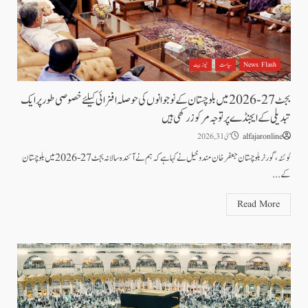
News Flash
سیاست
نیوز بیٹ
بجٹ 27-2026 میں بلوچستان کے نوجوانوں کی حوصلہ افزائی کیلئے خصوصی طور پر ایک
تبدیلی کے ایجنڈے پر توجہ مرکوز رکھی ہیں
alfajaronline
مئی 31, 2026
کوئٹہ،گورنر بلوچستان جعفرخان مندوخیل نے کہا ہے کہ ہم نے آئندہ سالانہ بجٹ 27-2026 میں بلوچستان
کے...
Read More