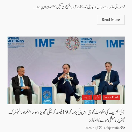
ٹرمپ کی جانب سے ایران کو تبدیل شدہ سخت تجاویز بھیج دی گئیں‘ مقصد ایران پر دباو...
Read More
News Flash
بزنس
نیوز بیٹ
آئی ایم ایف کی حکومت کو جی ایس ٹی بڑھاکر19 فیصد کرنیکی تجویز، سولر پینلز اور الیکٹرک
گاڑیاں مہنگی ہونے کا امکان
alfajaronline
مئی 31, 2026