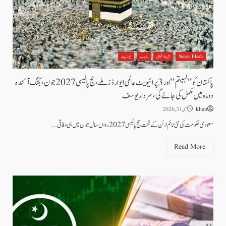
News Flash
بین الاقوامی
مذہب
نیوز بیٹ
پاکستان کو”لبیتم” اور 3 پرائیویٹ عالمی ایوارڈز ملے،حج پالیسی 2027 جون ، بکنگ آئندہ
دو ماہ میں مکمل کی جائے گی، سردار یوسف
khan
مئی 31, 2026
سعودی حکومت کی نئی ٹائم لائن کے تحت حج پالیسی 2027 رواں سال جون میں ہی وفاقی...
Read More