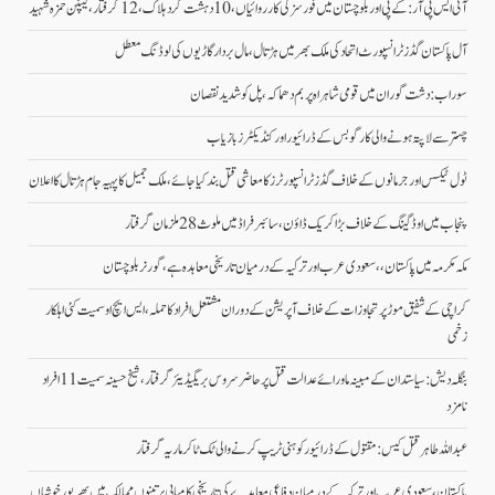
آئی ایس پی آر: کے پی اور بلوچستان میں فورسز کی کارروائیاں، 10 دہشت گرد ہلاک، 12 گرفتار، کیپٹن حمزہ شہید
آل پاکستان گڈز ٹرانسپورٹ اتحاد کی ملک بھر میں ہڑتال،مال بردار گاڑیوں کی لوڈنگ معطل
سوراب: دشت گوران میں قومی شاہراہ پر بم دھماکہ، پل کو شدید نقصان
چہتر سے لاپتہ ہونے والی کارگو بس کے ڈرائیور اور کنڈیکٹرز بازیاب
ٹول ٹیکس اور جرمانوں کے خلاف گڈز ٹرانسپورٹرز کا معاشی قتل بند کیا جائے، ملک جمیل کا پہیہ جام ہڑتال کا اعلان
پنجاب میں اوڈ گینگ کے خلاف بڑا کریک ڈاؤن، سائبر فراڈ میں ملوث 28 ملزمان گرفتار
مکہ مکرمہ میں پاکستان،، سعودی عرب اور ترکیہ کے درمیان تاریخی معاہدہ ہے، گورنر بلوچستان
کراچی کے شفیق موڑ پر تجاوزات کے خلاف آپریشن کے دوران مشتعل افراد کا حملہ، ایس ایچ او سمیت کئی اہلکار
زخمی
بنگلہ دیش: سیاستدان کے مبینہ ماورائے عدالت قتل پر حاضر سروس بریگیڈیئر گرفتار، شیخ حسینہ سمیت 11 افراد
نامزد
عبداللہ طاہر قتل کیس: مقتول کے ڈرائیور کو ہنی ٹریپ کرنے والی ٹک ٹاکر ماریہ گرفتار
پاکستان، سعودی عرب اور ترکیہ کے درمیان دفاعی معاہدے کی تاریخی کامیابی پرتینوں ممالک میں بھرپورخوشیاں