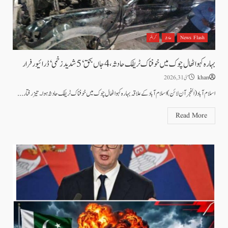
News Flash
حادثہ
کرائم
بہارہ کہو اٹھال چوک میں خوفناک ٹریفک حادثہ، 4جاں بحق‘ 5 شدید زخمی‘ڈرائیور فرار
khan
مئی 31, 2026
اسلام آباد(الفجرآن لائن) اسلام آباد کے علاقہ بہارہ کہو اٹھال چوک میں خوفناک ٹریفک حادثہ ہوا۔تیز رفتار...
Read More