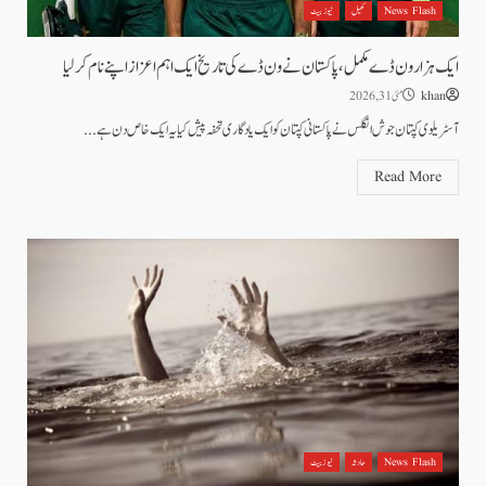
News Flash
کھیل
نیوز بیٹ
ایک ہزار ون ڈے مکمل،پاکستان نے ون ڈے کی تاریخ ایک اہم اعزاز اپنے نام کر لیا
khan
مئی 31, 2026
آسٹریلوی کپتان جوش انگلس نے پاکستانی کپتان کو ایک یادگاری تحفہ پیش کیایہ ایک خاص دن ہے...
Read More
News Flash
حادثہ
نیوز بیٹ