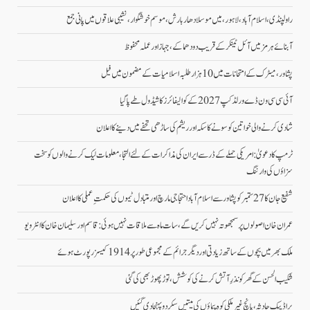
راولپنڈی، اسلام آباد،لاہور، میں موسلادھار بارش،موسم خوشگوار، نشیبی علاقوں میں پانی جمع
آبنائے ہرمز میں آئل ٹینکر کے قریب دو دھماکے، جہاز اور عملہ محفوظ
پشاور، میٹرک کے امتحانات میں 10 ہزار طلبہ اسلامیات کے مضمون میں فیل
آئی سی سی ون ڈے ورلڈکپ 2027 کے کوالیفائرز کا شیڈول طے پاگیا
شادی کرنے والی خواتین کو سونے کا سکہ اور ریشم کی ساڑھی تحفے میں دینے کا اعلان
ٹرمپ کا دعویٰ: امریکی حملے کے ڈر سے ایران کی مذاکرات کے لئے التجا، معلومات لیک کرنے والوں کو سخت
سزاؤں کی وارننگ
شفیع جان کا 27 ستمبر کو پشاور سے اسلام آباد احتجاجی مارچ اور متبادل ٹیموں کی حکمتِ عملی کا اعلان
عمران خان اصولوں پر سمجھوتہ نہیں کریں گے، سات ماہ سے ملاقات نہیں ہوئی: قاسم اور سلیمان خان کا انٹرویو
ملک بھر میں بچوں کے ساتھ زیادتی اور دیگر جرائم کے مجموعی طور پر 1914 کیسز رپورٹ ہوئے
شکیب الحسن کے گھر کو نذرِ آتش کرنے کی کوشش، توڑ پھوڑ بھی کی گئی
براڈ پیک حادثہ، پانچ غیرملکی کوہ پیماؤں کی میتیں سکردو پہنچا دی گئیں