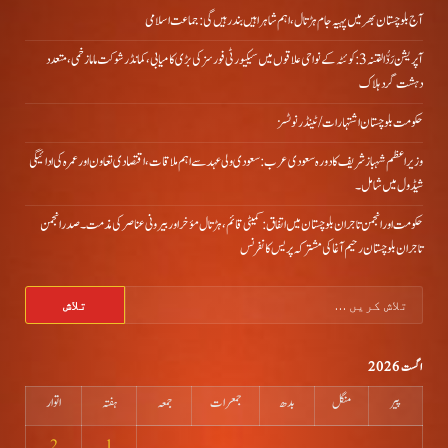
آج بلوچستان بھر میں پہیہ جام ہڑتال، اہم شاہراہیں بند رہیں گی: جماعت اسلامی
آپریشن رَدُّ الفتنہ 3: کوئٹہ کے نواحی علاقوں میں سیکیورٹی فورسز کی بڑی کامیابی، کمانڈر شوکت ماما زخمی، متعدد
دہشت گرد ہلاک
حکومت بلوچستان اشتہارات/ ٹینڈر نوٹسز
وزیراعظم شہباز شریف کا دورہ سعودی عرب: سعودی ولی عہد سے اہم ملاقات، اقتصادی تعاون اور عمرہ کی ادائیگی
شیڈول میں شامل۔
حکومت اور انجمن تاجران بلوچستان میں اتفاق: کمیٹی قائم، ہڑتال مؤخر اور بیرونی عناصر کی مذمت۔ صدر انجمن
تاجران بلوچستان رحیم آغا کی مشترکہ پریس کانفرنس
تلاش
کریں
برائے:
اگست 2026
پیر
منگل
بدھ
جمعرات
جمعہ
ہفتہ
اتوار
2
1