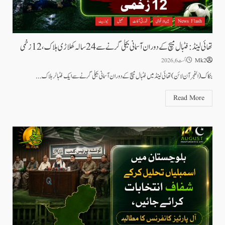
News Flash
بین الاقوامی
قدرتی آفات
کھیل
نیوز بیٹ
تھائی لینڈ: فٹبال میچ کے دوران آسمانی بجلی گرنے سے 24 سالہ کھلاڑی ہلاک، 12 زخمی
Mk2
اگست 6, 2026
بنکاک (الفجرآن لائن) تھائی لینڈ میں فٹبال میچ کے دوران آسمانی بجلی گرنے سے ایک فٹبالر ہلاک...
Read More