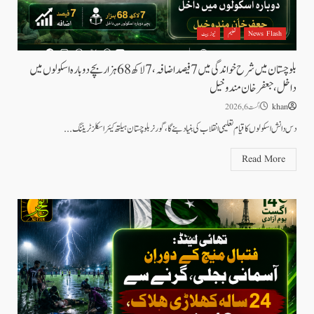
News Flash
تعلیم
نیوز بیٹ
بلوچستان میں شرح خواندگی میں 7 فیصد اضافہ، 7 لاکھ 68 ہزار بچے دوبارہ اسکولوں میں
داخل،جعفرخان مندوخیل
khan
اگست 6, 2026
دس دانش اسکولوں کا قیام تعلیمی انقلاب کی بنیاد بنے گا، گورنر بلوچستان ہیلتھ کیئر اسکلز ٹریننگ...
Read More