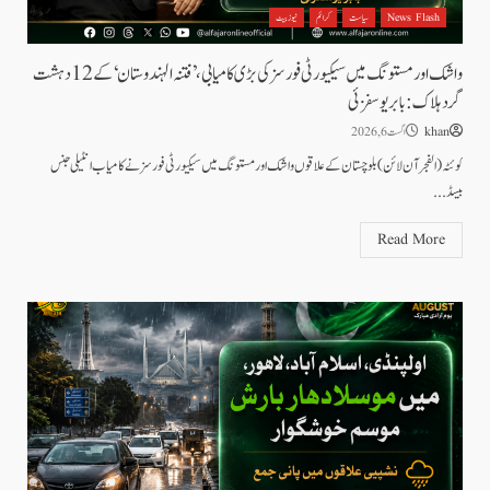
News Flash
سیاست
کرائم
نیوز بیٹ
واشک اور مستونگ میں سیکیورٹی فورسز کی بڑی کامیابی، ’فتنہ الہندوستان‘ کے 12 دہشت
گرد ہلاک: بابر یوسفزئی
khan
اگست 6, 2026
کوئٹہ (الفجرآن لائن) بلوچستان کے علاقوں واشک اور مستونگ میں سیکیورٹی فورسز نے کامیاب انٹیلی جنس
بیسڈ...
Read More