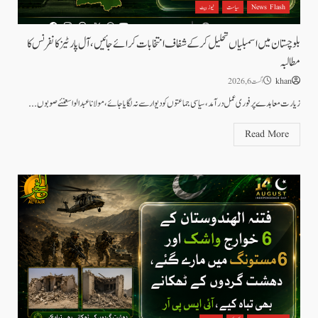
News Flash
سیاست
نیوز بیٹ
بلوچستان میں اسمبلیاں تحلیل کرکے شفاف انتخابات کرائے جائیں، آل پارٹیز کانفرنس کا
مطالبہ
khan
اگست 6, 2026
زیارت معاہدے پر فوری عمل درآمد، سیاسی جماعتوں کو دیوار سے نہ لگایا جائے، مولانا عبدالواسعنئے صوبوں...
Read More