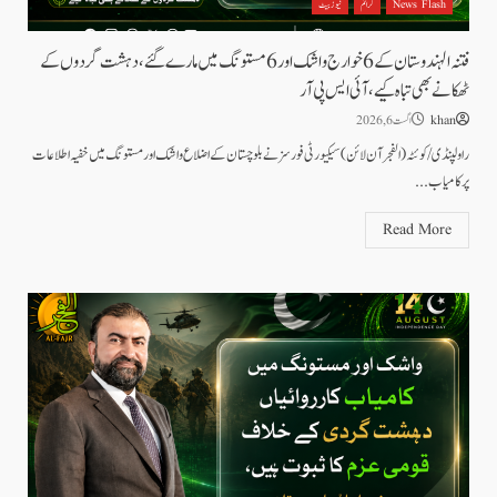
News Flash
کرائم
نیوز بیٹ
فتنہ الہندوستان کے 6 خوارج واشک اور 6 مستونگ میں مارے گئے، دہشت گردوں کے
ٹھکانے بھی تباہ کیے،آئی ایس پی آر
khan
اگست 6, 2026
راولپنڈی/کوئٹہ (الفجرآن لائن) سیکیورٹی فورسز نے بلوچستان کے اضلاع واشک اور مستونگ میں خفیہ اطلاعات
پر کامیاب...
Read More