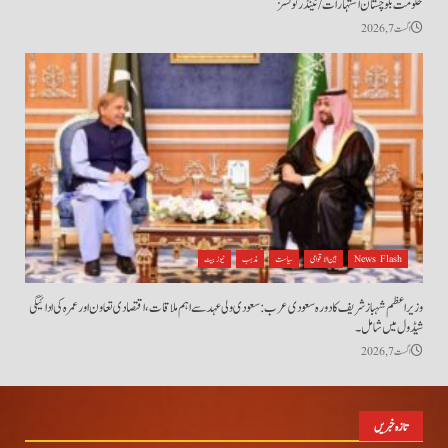
حکومت بلوچستان اشتہارات/ ٹینڈر نوٹسز
اگست 7, 2026
News Flash
بین الاقوامی
سیاست
مذہب
نیوز بیٹ
وزیراعظم شہباز شریف کا دورہ سعودی عرب: سعودی ولی عہد سے اہم ملاقات، اقتصادی تعاون اور عمرہ کی ادائیگی
شیڈول میں شامل۔
اگست 7, 2026
تازہ خبریں