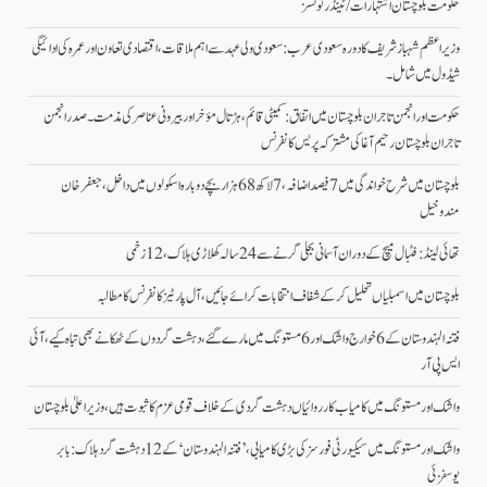
حکومت بلوچستان اشتہارات/ ٹینڈر نوٹسز
وزیراعظم شہباز شریف کا دورہ سعودی عرب: سعودی ولی عہد سے اہم ملاقات، اقتصادی تعاون اور عمرہ کی ادائیگی
شیڈول میں شامل۔
حکومت اور انجمن تاجران بلوچستان میں اتفاق: کمیٹی قائم، ہڑتال مؤخر اور بیرونی عناصر کی مذمت۔ صدر انجمن
تاجران بلوچستان رحیم آغا کی مشترکہ پریس کانفرنس
بلوچستان میں شرح خواندگی میں 7 فیصد اضافہ، 7 لاکھ 68 ہزار بچے دوبارہ اسکولوں میں داخل،جعفرخان
مندوخیل
تھائی لینڈ: فٹبال میچ کے دوران آسمانی بجلی گرنے سے 24 سالہ کھلاڑی ہلاک، 12 زخمی
بلوچستان میں اسمبلیاں تحلیل کرکے شفاف انتخابات کرائے جائیں، آل پارٹیز کانفرنس کا مطالبہ
فتنہ الہندوستان کے 6 خوارج واشک اور 6 مستونگ میں مارے گئے، دہشت گردوں کے ٹھکانے بھی تباہ کیے،آئی
ایس پی آر
واشک اور مستونگ میں کامیاب کارروائیاں دہشت گردی کے خلاف قومی عزم کا ثبوت ہیں، وزیر اعلیٰ بلوچستان
واشک اور مستونگ میں سیکیورٹی فورسز کی بڑی کامیابی، ’فتنہ الہندوستان‘ کے 12 دہشت گرد ہلاک: بابر
یوسفزئی