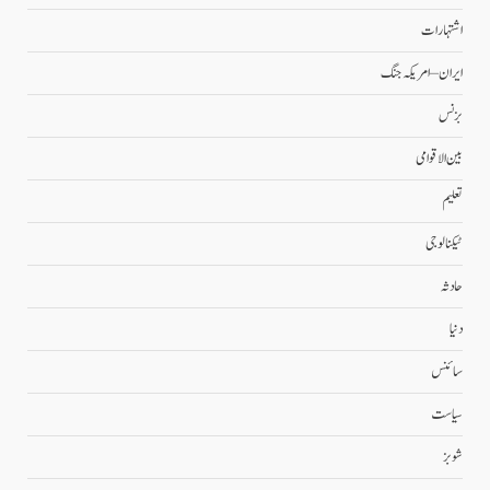
اشتہارات
ایران – امریکہ جنگ
بزنس
بین الاقوامی
تعلیم
ٹیکنالوجی
حادثہ
دنیا
سائنس
سیاست
شوبز