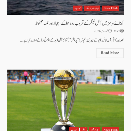
News Flash
ایران - امریکہ جنگ
نیوز بیٹ
آبنائے ہرمز میں آئل ٹینکر کے قریب دو دھماکے، جہاز اور عملہ محفوظ
Mk2
اگست 6, 2026
لندن(الفجر آن لائن)یوکے میری ٹائم ٹریڈ آپریشنز آرگنائزیشن (یو کے ایم ٹی او) نے اعلان کیا ہے...
Read More
News Flash
بین الاقوامی
کھیل
نیوز بیٹ