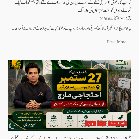
ٹرمپ کا دعویٰ: امریکی حملے کے ڈر سے ایران کی مذاکرات کے لئے التجا، معلومات لیک
کرنے والوں کو سخت سزاؤں کی وارننگ
Mk2
اگست 6, 2026
بیانلاس ویگاس(الفجر آن لائن)امریکی صدر ڈونلڈ ٹرمپ نے دعوی کیا ہے کہ ایران نے اس وقت مذاکرات...
Read More
News Flash
سیاست
نیوز بیٹ