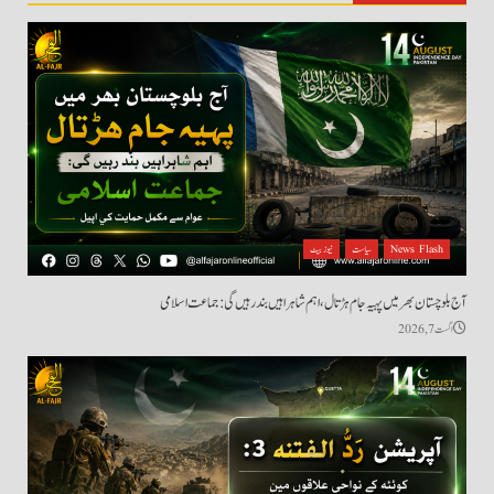
News Flash
سیاست
نیوز بیٹ
آج بلوچستان بھر میں پہیہ جام ہڑتال، اہم شاہراہیں بند رہیں گی: جماعت اسلامی
اگست 7, 2026