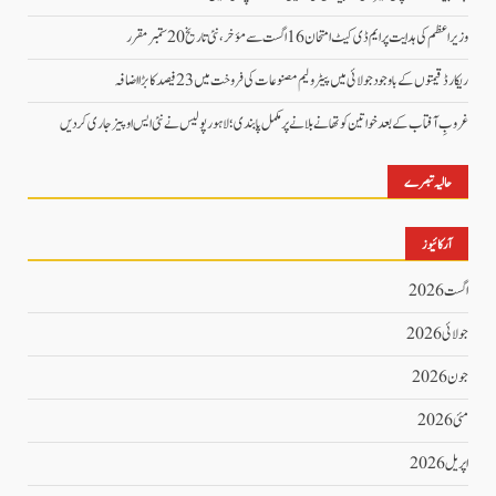
وزیراعظم کی ہدایت پر ایم ڈی کیٹ امتحان 16 اگست سے مؤخر، نئی تاریخ 20 ستمبر مقرر
ریکارڈ قیمتوں کے باوجود جولائی میں پیٹرولیم مصنوعات کی فروخت میں 23 فیصد کا بڑا اضافہ
غروبِ آفتاب کے بعد خواتین کو تھانے بلانے پر مکمل پابندی؛ لاہور پولیس نے نئی ایس او پیز جاری کر دیں
حالیہ تبصرے
آرکائیوز
اگست 2026
جولائی 2026
جون 2026
مئی 2026
اپریل 2026