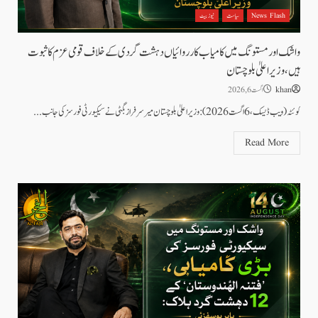
News Flash
سیاست
نیوز بیٹ
واشک اور مستونگ میں کامیاب کارروائیاں دہشت گردی کے خلاف قومی عزم کا ثبوت
ہیں، وزیر اعلیٰ بلوچستان
khan
اگست 6, 2026
کوئٹہ (ویب ڈیسک، 6 اگست 2026): وزیر اعلیٰ بلوچستان میر سرفراز بگٹی نے سیکیورٹی فورسز کی جانب...
Read More