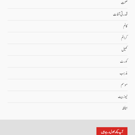
صحت
قدرتی آفات
کالم
کرائم
کھیل
کورٹ
مذہب
موسم
نیوز بیٹ
ہیلتھ
آپ کچھ بھول رہے ہیں