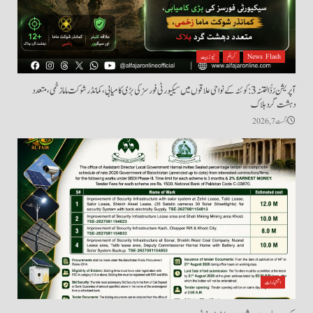
News Flash
کرائم
نیوز بیٹ
آپریشن رَدُّ الفتنہ 3: کوئٹہ کے نواحی علاقوں میں سیکیورٹی فورسز کی بڑی کامیابی، کمانڈر شوکت ماما زخمی، متعدد
دہشت گرد ہلاک
اگست 7, 2026
اشتہارات