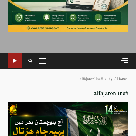
PRIMARY
MENU
Home
بلاگ
#alfajaronline
#alfajaronline