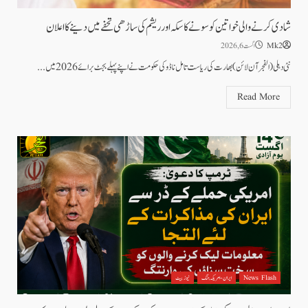
شادی کرنے والی خواتین کو سونے کا سکہ اور ریشم کی ساڑھی تحفے میں دینے کا اعلان
Mk2
اگست 6, 2026
نئی دہلی(الفجر آن لائن)بھارت کی ریاست تامل ناڈو کی حکومت نے اپنے پہلے بجٹ برائے 2026 میں...
Read More
News Flash
ایران - امریکہ جنگ
نیوز بیٹ