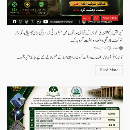
News Flash
کرائم
نیوز بیٹ
آپریشن رَدُّ الفتنہ 3: کوئٹہ کے نواحی علاقوں میں سیکیورٹی فورسز کی بڑی کامیابی، کمانڈر
شوکت ماما زخمی، متعدد دہشت گرد ہلاک
khan
اگست 7, 2026
کوئٹہ( الفجرآن لائن) ملک سے دہشت گردی اور انتہا پسندی کے مکمل خاتمے کے لیے جاری ‘آپریشن...
Read More