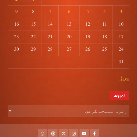
9
8
7
6
5
4
3
16
15
14
13
12
11
10
23
22
21
20
19
18
17
30
29
28
27
26
25
24
31
« جولائی
زمرہ جات
زمرہ
جات
whatsapp
Threads
Twitter
Instagram
Youtube
Facebook