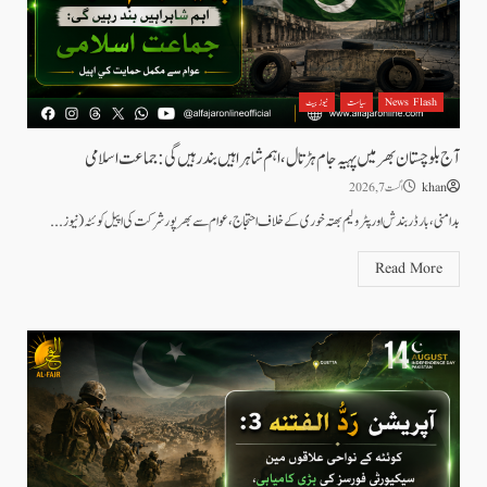
News Flash
سیاست
نیوز بیٹ
آج بلوچستان بھر میں پہیہ جام ہڑتال، اہم شاہراہیں بند رہیں گی: جماعت اسلامی
khan
اگست 7, 2026
بدامنی، بارڈر بندش اور پٹرولیم بھتہ خوری کے خلاف احتجاج، عوام سے بھرپور شرکت کی اپیل کوئٹہ(نیوز...
Read More