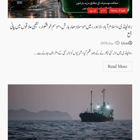
News Flash
موسم
نیوز بیٹ
راولپنڈی، اسلام آباد،لاہور، میں موسلادھار بارش،موسم خوشگوار، نشیبی علاقوں میں پانی
جمع
khan
اگست 6, 2026
راولپنڈی میں نالہ لئی بپھرنے کے بعد تھم گیا، شہریوں کو نالہ لئی کے اطراف جانے سے...
Read More