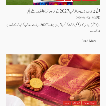
آئی سی سی ون ڈے ورلڈکپ 2027 کے کوالیفائرز کا شیڈول طے پاگیا
Mk2
اگست 6, 2026
دبئی (الفجرآن لائن) انٹرنیشنل کرکٹ کونسل(آئی سی سی)نے 2027 ون ڈے ورلڈکپ کوالیفائر کے انعقاد کی
تاریخوں...
Read More
News Flash
بین الاقوامی
نیوز بیٹ