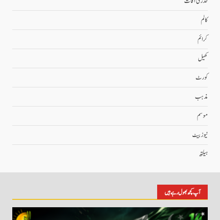
قدرتی آفات
کالم
کرائم
کھیل
کورٹ
مذہب
موسم
نیوز بیٹ
ہیلتھ
آپ کچھ بھول رہے ہیں