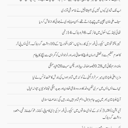
اب تک شادی کیوں نہیں کی؟ امیشا پٹیل نے خاموشی توڑ دی
سیف علی خان بچپن میں پیسے چراتے تھے، بہن صبا پٹودی نے بھائی کا راز فاش کردیا
تھائی لینڈ کے اسکول میں فائرنگ، 8 افراد ہلاک، 14 زخمی
خیبر پختونخوا میں سیکیورٹی فورسز کی کارروائیاں، ’فتنہ الخوارج‘ کے 10 دہشت گرد ہلاک۔آئی ایس پی آر
کالعدم تنظیم سے لاتعلقی: ارمان بلوچ کا معافی نامہ اور نوجوانوں کو گمراہی سے بچنے کا پیغام
ہفتہ وار مہنگائی میں 0.28 فیصد اضافہ، پیاز اور چکن سمیت 20 اشیاء مہنگی
وزیراعلیٰ بلوچستان میر سرفراز بگٹی نے کوئٹہ میں شاہراہوں کی بندش کا سخت نوٹس لے لیا
سی اے ایس ایس میں سری لنکن وفد کا دورہ، دفاعی تعاون اور جدید جنگی ٹیکنالوجیز پر تبادلہ خیال
آج بلوچستان بھر میں پہیہ جام ہڑتال، اہم شاہراہیں بند رہیں گی: جماعت اسلامی
آپریشن رَدُّ الفتنہ 3: کوئٹہ کے نواحی علاقوں میں سیکیورٹی فورسز کی بڑی کامیابی، کمانڈر شوکت ماما زخمی، متعدد
دہشت گرد ہلاک