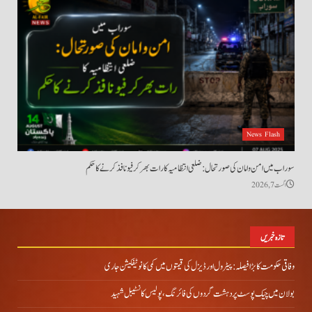
News Flash
سوراب میں امن و امان کی صورتحال: ضلعی انتظامیہ کا رات بھر کرفیو نافذ کرنے کا حکم
اگست 7, 2026
تازہ خبریں
وفاقی حکومت کا بڑا فیصلہ: پیٹرول اور ڈیزل کی قیمتوں میں کمی کا نوٹیفکیشن جاری
بولان میں چیک پوسٹ پر دہشت گردوں کی فائرنگ، پولیس کانسٹیبل شہید