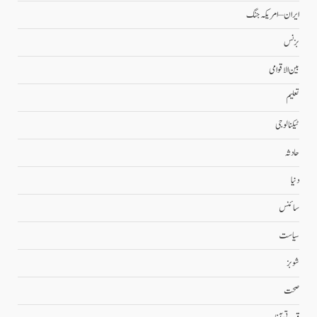
ایران – امریکہ جنگ
بزنس
بین الاقوامی
تعلیم
ٹیکنالوجی
حادثہ
دنیا
سائنس
سیاست
شوبز
صحت