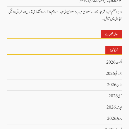
حکومت بلوچستان اشتہارات/ ٹینڈر نوٹسز
وزیراعظم شہباز شریف کا دورہ سعودی عرب: سعودی ولی عہد سے اہم ملاقات، اقتصادی تعاون اور عمرہ کی ادائیگی
شیڈول میں شامل۔
حالیہ تبصرے
آرکائیوز
اگست 2026
جولائی 2026
جون 2026
مئی 2026
اپریل 2026
مارچ 2026