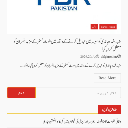
News Flash
بزنس
ضبط شدہ چاندی کوسیسہ میں تبدیل کرنے کے واقعہ میں ملوث کسٹمز کے مزیدافسران کو
معطل کردیا گیا
alfajaronline
اپریل 20, 2026
ضبط شدہ چاندی کو تبدیل کرنے کے واقعہ میں ملوث کسٹمز کے مزیدافسران کو معطل کردیا گیا۔اتوار...
Read More
تلاش
کریں
برائے:
تازہ ترین خبریں
وفاقی حکومت کا بڑا فیصلہ: پیٹرول اور ڈیزل کی قیمتوں میں کمی کا نوٹیفکیشن جاری