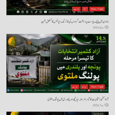
News Flash
کرائم
نیوز بیٹ
بولان میں چیک پوسٹ پر دہشت گردوں کی فائرنگ، پولیس کانسٹیبل شہید
اگست 8, 2026
News Flash
سیاست
نیوز بیٹ
آزاد کشمیر انتخابات کا تیسرا مرحلہ، پونچھ اور پلندری میں پولنگ ملتوی
اگست 7, 2026