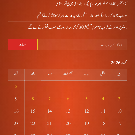
آزاد کشمیر انتخابات کا تیسرا مرحلہ، پونچھ اور پلندری میں پولنگ ملتوی
سوراب میں امن و امان کی صورتحال: ضلعی انتظامیہ کا رات بھر کرفیو نافذ کرنے کا حکم
دالبندین چہتر کے قریب نامعلوم مسلح افراد کارگو بس سامان اور عملے سمیت اغوا کر کے لے گئے
تلاش
کریں
برائے:
اگست 2026
پیر
منگل
بدھ
جمعرات
جمعہ
ہفتہ
اتوار
2
1
9
8
7
6
5
4
3
16
15
14
13
12
11
10
23
22
21
20
19
18
17