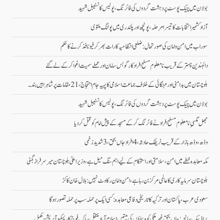
بولان میں چیک پوسٹ پر دہشت گردوں کی فائرنگ، پولیس کانسٹیبل شہید
آزاد کشمیر انتخابات کا تیسرا مرحلہ، پونچھ اور پلندری میں پولنگ ملتوی
سوراب میں امن و امان کی صورتحال: ضلعی انتظامیہ کا رات بھر کرفیو نافذ کرنے کا حکم
دالبندین چہتر کے قریب نامعلوم مسلح افراد کارگو بس سامان اور عملے سمیت اغوا کر کے لے گئے
بلوچستان میں بدامنی اور مہنگائی کے خلاف جماعت اسلامی کا پہیہ جام احتجاج، 21 مقامات پر شاہراہیں بند۔
بولان میں چیک پوسٹ پر دہشت گردوں کی فائرنگ، پولیس کانسٹیبل شہید
جھل مگسیِ نامعلوم مسلح افراد نے فائرنگ کرکے مسجد کے پیش امام کو قتل کردیا
وڈھ، وڈھ بازار کے قریب ٹریفک حادثہ، 4 افراد جاں بحق، 3 شدید زخمی
مکہ معاہدہ خطے میں امن، سلامتی اور استحکام کے لیے اہم سنگ میل ہے، وزیراعلیٰ بلوچستان میر سرفراز بگٹی
بلوچستان سرمایہ کاری کا عالمی مرکز بن رہا ہے، امن و امان رکاوٹ نہیں: بلال خان کاکڑ
سعودی عرب، پاکستان اور ترکیہ کا تاریخی دفاعی معاہدہ: کسی ایک پر حملہ سب پر حملہ تصور ہوگا
براڈ پیک سانحہ: جاں بحق غیر ملکی کوہ پیماؤں کی میتیں اسلام آباد منتقل، پاک فوج کا ریسکیو آپریشن مکمل