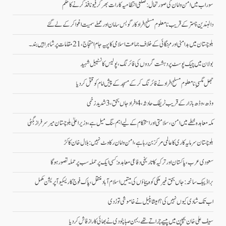
سوراب میں امن و امان کی صورتحال: ضلعی انتظامیہ کا رات بھر کرفیو نافذ کرنے کا حکم
دالبندین چہتر کے قریب نامعلوم مسلح افراد کارگو بس سامان اور عملے سمیت اغوا کر کے لے گئے
بلوچستان میں بدامنی اور مہنگائی کے خلاف جماعت اسلامی کا پہیہ جام احتجاج، 21 مقامات پر شاہراہیں بند۔
بولان میں چیک پوسٹ پر دہشت گردوں کی فائرنگ، پولیس کانسٹیبل شہید
جھل مگسیِ نامعلوم مسلح افراد نے فائرنگ کرکے مسجد کے پیش امام کو قتل کردیا
وڈھ، وڈھ بازار کے قریب ٹریفک حادثہ، 4 افراد جاں بحق، 3 شدید زخمی
مکہ معاہدہ خطے میں امن، سلامتی اور استحکام کے لیے اہم سنگ میل ہے، وزیراعلیٰ بلوچستان میر سرفراز بگٹی
بلوچستان سرمایہ کاری کا عالمی مرکز بن رہا ہے، امن و امان رکاوٹ نہیں: بلال خان کاکڑ
سعودی عرب، پاکستان اور ترکیہ کا تاریخی دفاعی معاہدہ: کسی ایک پر حملہ سب پر حملہ تصور ہوگا
براڈ پیک سانحہ: جاں بحق غیر ملکی کوہ پیماؤں کی میتیں اسلام آباد منتقل، پاک فوج کا ریسکیو آپریشن مکمل
اب تک شادی کیوں نہیں کی؟ امیشا پٹیل نے خاموشی توڑ دی
سیف علی خان بچپن میں پیسے چراتے تھے، بہن صبا پٹودی نے بھائی کا راز فاش کردیا