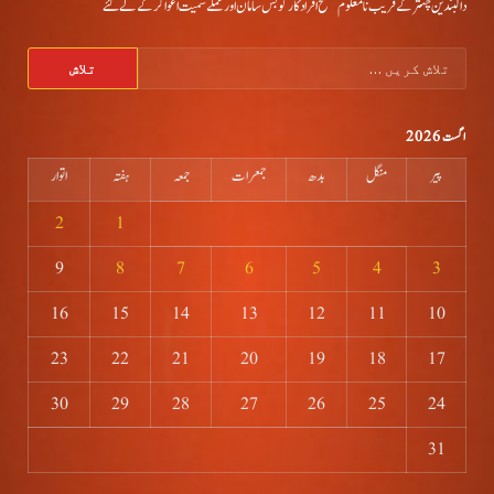
دالبندین چہتر کے قریب نامعلوم مسلح افراد کارگو بس سامان اور عملے سمیت اغوا کر کے لے گئے
تلاش
کریں
برائے:
اگست 2026
پیر
منگل
بدھ
جمعرات
جمعہ
ہفتہ
اتوار
2
1
9
8
7
6
5
4
3
16
15
14
13
12
11
10
23
22
21
20
19
18
17
30
29
28
27
26
25
24
31