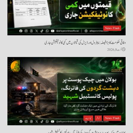
News Flash
وفاقی حکومت کا بڑا فیصلہ: پیٹرول اور ڈیزل کی قیمتوں میں کمی کا نوٹیفکیشن جاری
اگست 8, 2026
News Flash
کرائم
نیوز بیٹ
بولان میں چیک پوسٹ پر دہشت گردوں کی فائرنگ، پولیس کانسٹیبل شہید