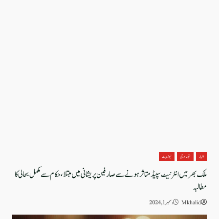
اخبار
ٹیکنالوجی
نیوز بیٹ
ملک بھر میں انٹرنیٹ سپیڈ متاثر ہونے سے صارفین پریشانی میں مبتلا ، حکام سے مکمل بحالی کا
مطالبہ
Mkhalid
دسمبر 1, 2024