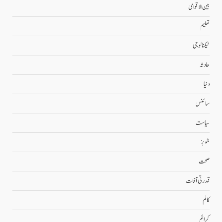
بین الاقوامی
تعلیم
ٹیکنالوجی
حادثہ
دنیا
سائنس
سیاست
شوبز
صحت
قدرتی آفات
کالم
کرائم