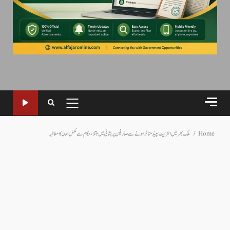
PRIMARY
MENU
Home
ملک بھر میں انٹرنیٹ سپیڈ متاثر ہونے سے صارفین پریشانی میں مبتلا ، حکام سے مکمل بحالی کا مطالبہ