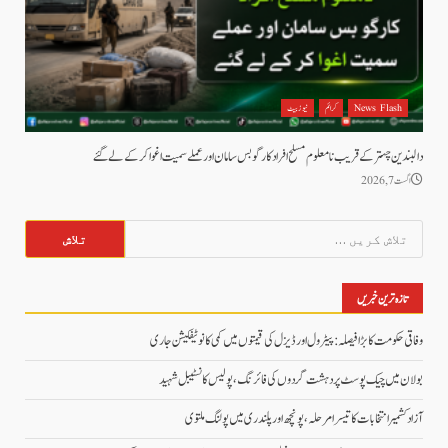
News Flash
کرائم
نیوز بیٹ
دالبندین چہتر کے قریب نامعلوم مسلح افراد کارگو بس سامان اور عملے سمیت اغوا کر کے لے گئے
اگست 7, 2026
تلاش
کریں
برائے:
تازہ ترین خبریں
وفاقی حکومت کا بڑا فیصلہ: پیٹرول اور ڈیزل کی قیمتوں میں کمی کا نوٹیفکیشن جاری
بولان میں چیک پوسٹ پر دہشت گردوں کی فائرنگ، پولیس کانسٹیبل شہید
آزاد کشمیر انتخابات کا تیسرا مرحلہ، پونچھ اور پلندری میں پولنگ ملتوی