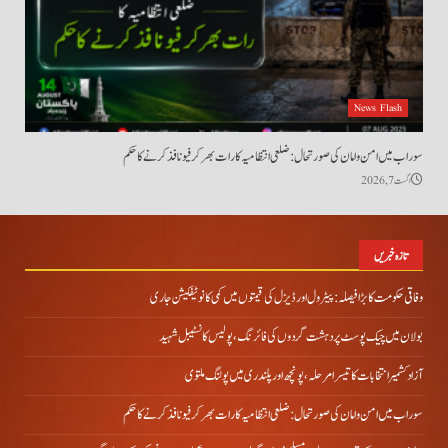
News Flash
سوراب میں امن و امان کی صورتحال: ضلعی انتظامیہ کا رات بھر کرفیو نافذ کرنے کا حکم
اگست 7, 2026
تازہ خبریں
وفاقی حکومت کا بڑا فیصلہ: پیٹرول اور ڈیزل کی قیمتوں میں کمی کا نوٹیفکیشن جاری
بولان میں چیک پوسٹ پر دہشت گردوں کی فائرنگ، پولیس کانسٹیبل شہید
آزاد کشمیر انتخابات کا تیسرا مرحلہ، پونچھ اور پلندری میں پولنگ ملتوی
سوراب میں امن و امان کی صورتحال: ضلعی انتظامیہ کا رات بھر کرفیو نافذ کرنے کا حکم