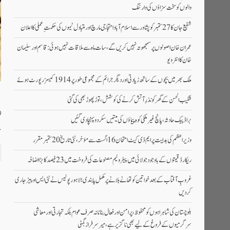
والوں کو سخت سزاؤں کی وارننگ
شفیع جان کا 27 ستمبر کو پشاور سے اسلام آباد احتجاجی مارچ اور متبادل ٹیموں کی حکمتِ عملی کا اعلان
عمران خان اصولوں پر سمجھوتہ نہیں کریں گے، سات ماہ سے ملاقات نہیں ہوئی: قاسم اور سلیمان
خان کا انٹرویو
ملک بھر میں بچوں کے ساتھ زیادتی اور دیگر جرائم کے مجموعی طور پر 1914 کیسز رپورٹ ہوئے
بل
شکیب الحسن کے گھر کو نذرِ آتش کرنے کی کوشش، توڑ پھوڑ بھی کی گئی
براڈ پیک حادثہ، پانچ غیرملکی کوہ پیماؤں کی میتیں سکردو پہنچا دی گئیں
حب
وزیراعظم کی ہدایت پر ایم ڈی کیٹ امتحان 16 اگست سے مؤخر، نئی تاریخ 20 ستمبر مقرر
ریکارڈ قیمتوں کے باوجود جولائی میں پیٹرولیم مصنوعات کی فروخت میں 23 فیصد کا بڑا اضافہ
غروبِ آفتاب کے بعد خواتین کو تھانے بلانے پر مکمل پابندی؛ لاہور پولیس نے نئی ایس او پیز جاری
کر دیں
بلوچستان کی شاہراہوں کو محفوظ، پرامن اور فعال بنانا نہ صرف عوام بلکہ تجارتی اور معاشی
سرگرمیوں کے فروغ کے لیے بھی ناگزیر ہے، میر سرفراز بگٹی