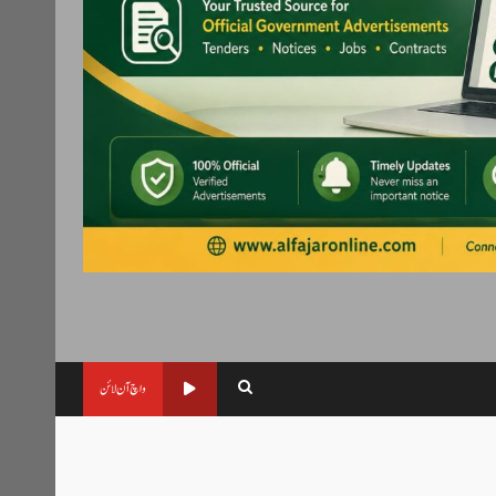
واچ آن لائن