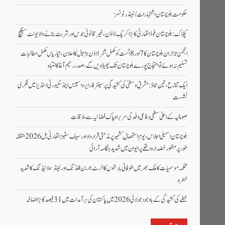
حکومت بلوچستان اشتہارات/ ٹینڈر نوٹسز
کچلاک: بلوچستان فوڈ اتھارٹی کا بڑا کریک ڈاؤن، غیر قانونی جوس اور شربت بنانے والا یونٹ سیلکچ
انجمن تاجران بلوچستان کا 7 اور 8 اگست کو مکمل شٹر ڈاؤن ہڑتال کا اعلان، تیاریاں مکمل مطالبات
تسلیم نہ ہوئے تو احتجاج پورے بلوچستان تک پھیلادیں گے، صدر رحیم آغا کا انتباہ
ایک تنازع، تین محاذ: مشرقِ وسطیٰ کی کشیدگی پر سینٹر فار ایرو اسپیس اینڈ سکیورٹی اسٹڈیز میں فکری
نشست
صومالیہ کے اعلیٰ سطحی دفاعی وفد کی سربراہ پاک فضائیہ سے ملاقات
بلوچستان اسمبلی اجلاس، یومِ استحصالِ کشمیر پر مذمتی قرارداد اور سیف سٹیز اتھارٹی بل 2026 متفقہ
طور پر منظور خضدار واقعے پر ایوان میں شدید ہنگامہ آرائی
محکمہ موسمیات کا ملک بھر میں طوفانی بارشوں کا الرٹ؛ اربن فلڈنگ اور لینڈ سلائیڈنگ کا شدید
خطرہ
خطے کی کشیدگی کے باوجود جولائی 2026 میں پاکستان کی برآمدات میں 31 فیصد کا بڑا اضافہ