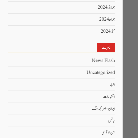
جولائی 2024
جون 2024
مئی 2024
زمرے
News Flash
Uncategorized
اخبار
اشتہارات
ایران – امریکہ جنگ
بزنس
بین الاقوامی