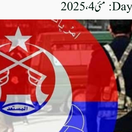
Day
مئی 4، 2025