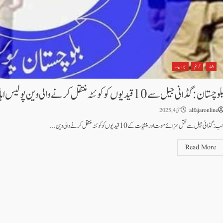
اخبار
کرائم
نیوز بیٹ
وچستان: گڈانی جیل سے 10 قیدیوں کو کوئٹہ منتقل کرنے والی وین پولیس اہلکاروں سمیت منگچر سے اغوا
alfajaronline
مئی 4, 2025
: گڈانی جیل سے قتل سزائے موت اور منشیات کے 10قیدیوں کو کوئٹہ منتقل کرنے والی وین...
Read More