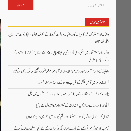
:
تلاش
کریں
برائے:
تازہ ترین خبریں
واشک اور مستونگ میں کامیاب کارروائیاں دہشت گردی کے خلاف قومی عزم کا ثبوت ہیں، وزیر
اعلیٰ بلوچستان
واشک اور مستونگ میں سیکیورٹی فورسز کی بڑی کامیابی، ’فتنہ الہندوستان‘ کے 12 دہشت گرد
ہلاک: بابر یوسفزئی
راولپنڈی، اسلام آباد،لاہور، میں موسلادھار بارش،موسم خوشگوار، نشیبی علاقوں میں پانی جمع
آبنائے ہرمز میں آئل ٹینکر کے قریب دو دھماکے، جہاز اور عملہ محفوظ
پشاور، میٹرک کے امتحانات میں 10 ہزار طلبہ اسلامیات کے مضمون میں فیل
آئی سی سی ون ڈے ورلڈکپ 2027 کے کوالیفائرز کا شیڈول طے پاگیا
شادی کرنے والی خواتین کو سونے کا سکہ اور ریشم کی ساڑھی تحفے میں دینے کا اعلان
ٹرمپ کا دعویٰ: امریکی حملے کے ڈر سے ایران کی مذاکرات کے لئے التجا، معلومات لیک کرنے