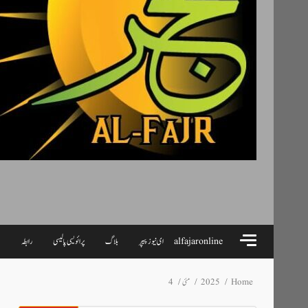
alfajaronline
ای نیوز پیپر
بلاگ
پرائویسی پالیسی
رابطہ
ہ
Home
2025
مئی
4