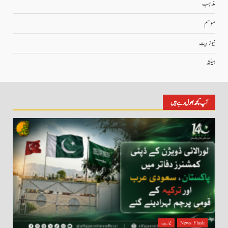
مذہب
موسم
نیوز بیٹ
ہیلتھ
آپ کچھ بھول رہے ہیں
News Flash
نیوز بیٹ