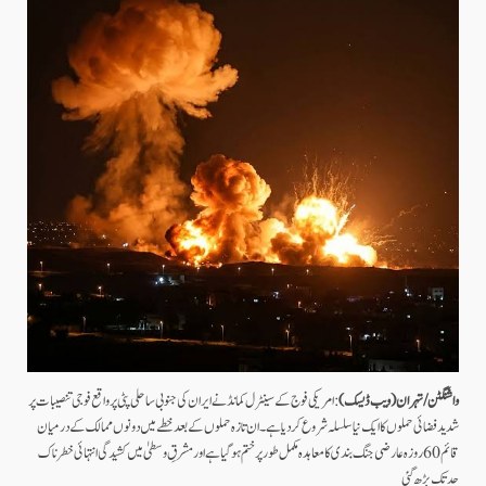
واشنگٹن / تہران (ویب ڈیسک)
: امریکی فوج کے سینٹرل کمانڈ نے ایران کی جنوبی ساحلی پٹی پر واقع فوجی تنصیبات پر
شدید فضائی حملوں کا ایک نیا سلسلہ شروع کر دیا ہے۔ ان تازہ حملوں کے بعد خطے میں دونوں ممالک کے درمیان
قائم 60 روزہ عارضی جنگ بندی کا معاہدہ مکمل طور پر ختم ہو گیا ہے اور مشرقِ وسطیٰ میں کشیدگی انتہائی خطرناک
حد تک بڑھ گئی