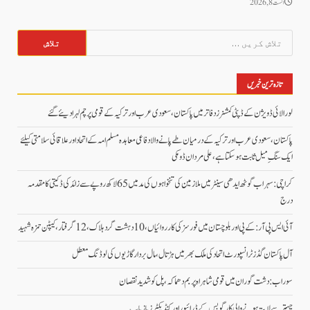
اگست 8, 2026
تلاش
کریں
برائے:
تازہ ترین خبریں
لورالائی ڈویژن کے ڈپٹی کمشنرز دفاتر میں پاکستان، سعودی عرب اور ترکیہ کے قومی پرچم لہرا دیئے گئے
پاکستان، سعودی عرب اور ترکیہ کے درمیان طے پانے والا دفاعی معاہدہ مسلم امہ کے اتحاد اور علاقائی سلامتی کیلئے
ایک سنگِ میل ثابت ہو سکتا ہے، علی مردان ڈومکی
کراچی: سہراب گوٹھ ایدھی سینٹر میں ملازمین کی تنخواہوں کی مد میں 65 لاکھ روپے سے زائد کی ڈکیتی کا مقدمہ
درج
آئی ایس پی آر: کے پی اور بلوچستان میں فورسز کی کارروائیاں، 10 دہشت گرد ہلاک، 12 گرفتار، کیپٹن حمزہ شہید
آل پاکستان گڈز ٹرانسپورٹ اتحاد کی ملک بھر میں ہڑتال،مال بردار گاڑیوں کی لوڈنگ معطل
سوراب: دشت گوران میں قومی شاہراہ پر بم دھماکہ، پل کو شدید نقصان
چہتر سے لاپتہ ہونے والی کارگو بس کے ڈرائیور اور کنڈیکٹرز بازیاب