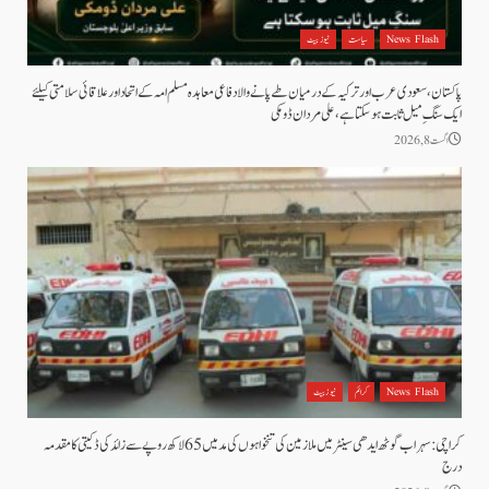
News Flash
سیاست
نیوز بیٹ
پاکستان، سعودی عرب اور ترکیہ کے درمیان طے پانے والا دفاعی معاہدہ مسلم امہ کے اتحاد اور علاقائی سلامتی کیلئے
ایک سنگِ میل ثابت ہو سکتا ہے، علی مردان ڈومکی
اگست 8, 2026
News Flash
کرائم
نیوز بیٹ
کراچی: سہراب گوٹھ ایدھی سینٹر میں ملازمین کی تنخواہوں کی مد میں 65 لاکھ روپے سے زائد کی ڈکیتی کا مقدمہ
درج