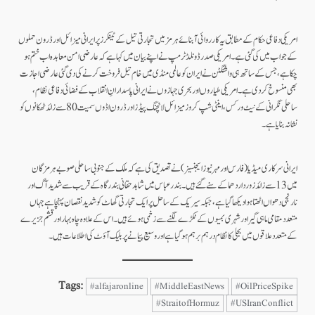
امریکی دفاعی حکام کے مطابق یہ کارروائی آبنائے ہرمز میں تجارتی تیل کے ٹینکرز پر ایرانی میزائل اور ڈرون حملوں
کے جواب میں کی گئی ہے۔ امریکی صدر ڈونلڈ ٹرمپ نے اپنے بیان میں کہا ہے کہ عارضی امن معاہدہ اب ختم ہو
چکا ہے، جس کے ساتھ ہی واشنگٹن نے ایران کو عالمی منڈی میں خام تیل فروخت کرنے کی دی گئی عارضی اجازت
بھی منسوخ کر دی ہے۔ امریکی طیاروں اور بحری جہازوں نے ایرانی پاسدارانِ انقلاب کے فضائی دفاعی نظام،
ساحلی نگرانی کے نیٹ ورکس، اینٹی شپ کروز میزائل لانچنگ پیڈز اور ڈرون اڈوں سمیت 80 سے زائد ٹھکانوں کو
نشانہ بنایا ہے۔
ایرانی سرکاری میڈیا (فارس اور مہر نیوز ایجنسیز) نے تصدیق کی ہے کہ ملک کے جنوبی ساحلی صوبے ہرمزگان
میں 13 سے زائد زوردار دھماکے سنے گئے ہیں۔ بندر عباس میں شاہد حقانی بندرگاہ کے قریب سے شدید آگ اور
نارنجی دھواں اٹھتا ہوا دیکھا گیا ہے، جبکہ سیریک کے ساحل پر ایک تجارتی گھاٹ کو شدید نقصان پہنچا ہے جہاں
متعدد مقامی ماہی گیر اور شہری بمیوں کے ٹکڑے لگنے سے زخمی ہوئے ہیں۔ اس کے علاوہ چاہ بہار اور قشم جزیرے
کے متعدد علاقوں میں بجلی کا نظام درہم برہم ہو گیا ہے اور وسیع پیمانے پر بلیک آؤٹ کی اطلاعات ہیں۔
Tags:
#alfajaronline
#MiddleEastNews
#OilPriceSpike
#StraitofHormuz
#USIranConflict