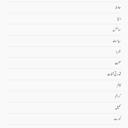
حادثہ
دنیا
سائنس
سیاست
شوبز
صحت
قدرتی آفات
کالم
کرائم
کھیل
کورٹ