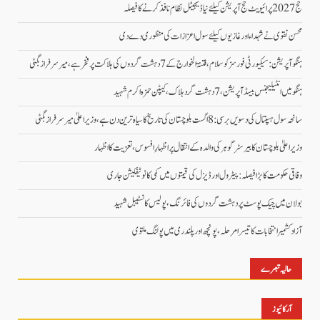
حج 2027 پرائیویٹ حج آپریشن کیلئے نیا ڈیجیٹل نظام نافذ کرنے کا فیصلہ
محسن نقوی نے شہداء اور غازیوں کیلئے سول اعزازات کی منظوری دے دی
ہنگو آپریشن: سیکیورٹی فورسز کو سلام، فتنۃ الخوارج کے 7 دہشت گردوں کی ہلاکت پر فخر ہے، میر سرفراز بگٹی
ہنگو میں انٹیلیجنس بیسڈ آپریشن، 7 دہشت گرد ہلاک، کیپٹن حمزہ اکرم شہید
سانحہ سول ہسپتال کی دسویں برسی: 8 اگست بلوچستان کی تاریخ کا سیاہ ترین دن ہے، وزیر اعلیٰ میر سرفراز بگٹی
وزیر اعلیٰ بلوچستان کا بیرسٹر گوہر کی والدہ کے انتقال پر اظہارِ افسوس، تعزیت کا اظہار
وفاقی حکومت کا بڑا فیصلہ: پیٹرول اور ڈیزل کی قیمتوں میں کمی کا نوٹیفکیشن جاری
بولان میں چیک پوسٹ پر دہشت گردوں کی فائرنگ، پولیس کانسٹیبل شہید
آزاد کشمیر انتخابات کا تیسرا مرحلہ، پونچھ اور پلندری میں پولنگ ملتوی
حالیہ تبصرے
آرکائیوز