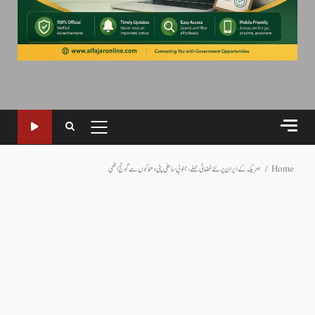
PRIMARY
MENU
Home
امریکہ کے ایران پر نئے فضائی حملے، جنوبی ساحلی پٹی دھماکوں سے گونج اٹھی