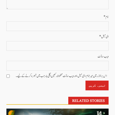
نام
*
ای میل
*
ویب‌ سائٹ
اس براؤزر میں میرا نام، ای میل، اور ویب سائٹ محفوظ رکھیں اگلی بار جب میں تبصرہ کرنے کےلیے۔
RELATED STORIES