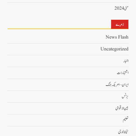
مئی 2024
زمرے
News Flash
Uncategorized
اخبار
اشتہارات
ایران – امریکہ جنگ
بزنس
بین الاقوامی
تعلیم
ٹیکنالوجی