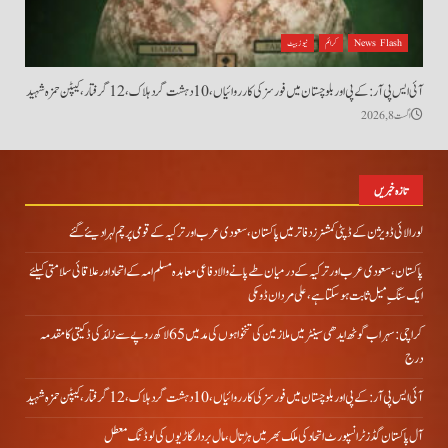
News Flash
کرائم
نیوز بیٹ
آئی ایس پی آر: کے پی اور بلوچستان میں فورسز کی کارروائیاں، 10 دہشت گرد ہلاک، 12 گرفتار، کیپٹن حمزہ شہید
اگست 8, 2026
تازہ خبریں
لورالائی ڈویژن کے ڈپٹی کمشنرز دفاتر میں پاکستان، سعودی عرب اور ترکیہ کے قومی پرچم لہرا دیئے گئے
پاکستان، سعودی عرب اور ترکیہ کے درمیان طے پانے والا دفاعی معاہدہ مسلم امہ کے اتحاد اور علاقائی سلامتی کیلئے
ایک سنگِ میل ثابت ہو سکتا ہے، علی مردان ڈومکی
کراچی: سہراب گوٹھ ایدھی سینٹر میں ملازمین کی تنخواہوں کی مد میں 65 لاکھ روپے سے زائد کی ڈکیتی کا مقدمہ
درج
آئی ایس پی آر: کے پی اور بلوچستان میں فورسز کی کارروائیاں، 10 دہشت گرد ہلاک، 12 گرفتار، کیپٹن حمزہ شہید
آل پاکستان گڈز ٹرانسپورٹ اتحاد کی ملک بھر میں ہڑتال،مال بردار گاڑیوں کی لوڈنگ معطل