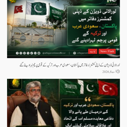
News Flash
نیوز بیٹ
لورالائی ڈویژن کے ڈپٹی کمشنرز دفاتر میں پاکستان، سعودی عرب اور ترکیہ کے قومی پرچم لہرا دیئے گئے
اگست 8, 2026