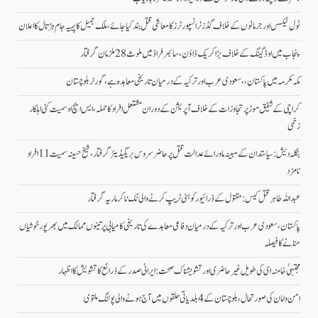
ٹول ٹیکس اور جرمانوں کے خلاف گڈز ٹرانسپورٹرز کا معاشی قتل بند کیا جائے، ملک جمیل کا پہیہ جام ہڑتال کا اعلان
پنجاب میں اوڈ گینگ کے خلاف بڑا کریک ڈاؤن، سائبر فراڈ میں ملوث 28 ملزمان گرفتار
مکہ مکرمہ میں پاکستان،، سعودی عرب اور ترکیہ کے درمیان تاریخی معاہدہ ہے، گورنر بلوچستان
کراچی کے شفیق موڑ پر تجاوزات کے خلاف آپریشن کے دوران مشتعل افراد کا حملہ، ایس ایچ او سمیت کئی اہلکار
زخمی
بنگلہ دیش: سیاستدان کے مبینہ ماورائے عدالت قتل پر حاضر سروس بریگیڈیئر گرفتار، شیخ حسینہ سمیت 11 افراد
نامزد
عبداللہ طاہر قتل کیس: مقتول کے ڈرائیور کو ہنی ٹریپ کرنے والی ٹک ٹاکر ماریہ گرفتار
پاکستان، سعودی عرب اور ترکیہ کے درمیان دفاعی معاہدے کی تاریخی کامیابی پرتینوں ممالک میں بھرپورخوشیاں
منانے کا فیصلہ
مجتبیٰ خامنہ ای کی طویل غیرحاضری اور تشویشناک صحت: ایرانی صدر کے ذرائع کا تشویش کا اظہار
امن وامان کی صورتحال،بلوچستان کے 4 بلدیاتی حلقوں میں آج ہونے والی پولنگ ملتوی