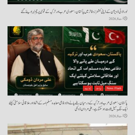
لورالائی ڈویژن کے ڈپٹی کمشنرز دفاتر میں پاکستان، سعودی عرب اور ترکیہ کے قومی پرچم لہرا دیئے گئے
اگست 8, 2026
News Flash
سیاست
نیوز بیٹ
پاکستان، سعودی عرب اور ترکیہ کے درمیان طے پانے والا دفاعی معاہدہ مسلم امہ کے اتحاد اور علاقائی سلامتی کیلئے
ایک سنگِ میل ثابت ہو سکتا ہے، علی مردان ڈومکی
اگست 8, 2026