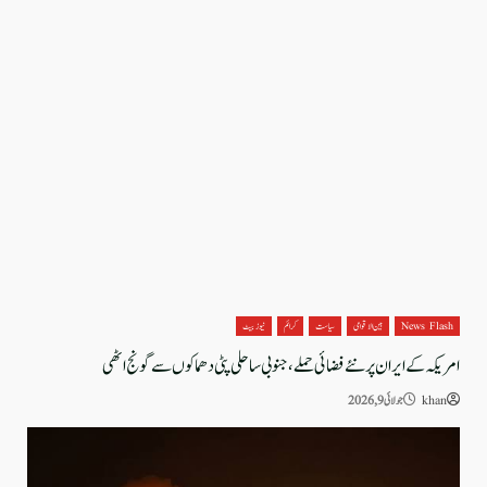
News Flash
بین الاقوامی
سیاست
کرائم
نیوز بیٹ
امریکہ کے ایران پر نئے فضائی حملے، جنوبی ساحلی پٹی دھماکوں سے گونج اٹھی
khan
جولائی 9, 2026