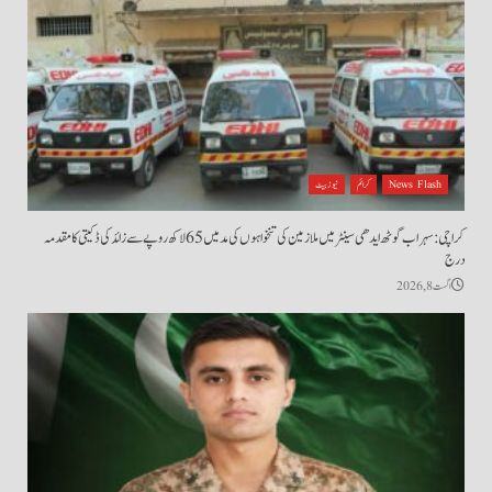
News Flash
کرائم
نیوز بیٹ
کراچی: سہراب گوٹھ ایدھی سینٹر میں ملازمین کی تنخواہوں کی مد میں 65 لاکھ روپے سے زائد کی ڈکیتی کا مقدمہ
درج
اگست 8, 2026