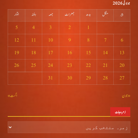
جولائی 2026
پیر
منگل
بدھ
جمعرات
جمعہ
ہفتہ
اتوار
5
4
3
2
1
12
11
10
9
8
7
6
19
18
17
16
15
14
13
26
25
24
23
22
21
20
31
30
29
28
27
« جون
اگست »
زمرہ جات
زمرہ
جات