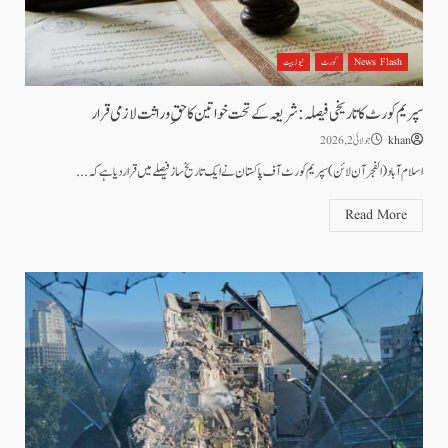
News Flash
کورٹ
نیوز بیٹ
سپریم کورٹ کا تاریخی فیصلہ: شریعہ کے تحت خواتین کا حقِ وراثت لازمی قرار
khan
جولائی 2, 2026
اسلام آباد(الفجرآن لائن) سپریم کورٹ آف پاکستان نے ایک تاریخ ساز فیصلے میں قرار دیا ہے کہ...
Read More