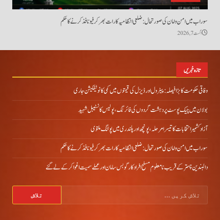
سوراب میں امن و امان کی صورتحال: ضلعی انتظامیہ کا رات بھر کرفیو نافذ کرنے کا حکم
اگست 7, 2026
تازہ خبریں
وفاقی حکومت کا بڑا فیصلہ: پیٹرول اور ڈیزل کی قیمتوں میں کمی کا نوٹیفکیشن جاری
بولان میں چیک پوسٹ پر دہشت گردوں کی فائرنگ، پولیس کانسٹیبل شہید
آزاد کشمیر انتخابات کا تیسرا مرحلہ، پونچھ اور پلندری میں پولنگ ملتوی
سوراب میں امن و امان کی صورتحال: ضلعی انتظامیہ کا رات بھر کرفیو نافذ کرنے کا حکم
دالبندین چہتر کے قریب نامعلوم مسلح افراد کارگو بس سامان اور عملے سمیت اغوا کر کے لے گئے
تلاش
کریں
برائے: