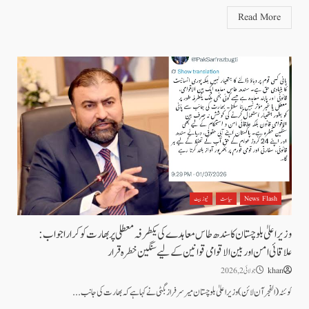
Read More
News Flash
سیاست
نیوز بیٹ
وزیر اعلیٰ بلوچستان کا سندھ طاس معاہدے کی یکطرفہ معطلی پر بھارت کو کرارا جواب:
علاقائی امن اور بین الاقوامی قوانین کے لیے سنگین خطرہ قرار
khan
جولائی 2, 2026
کوئٹہ ( الفجرآن لائن) وزیر اعلیٰ بلوچستان میر سرفراز بگٹی نے کہا ہے کہ بھارت کی جانب...