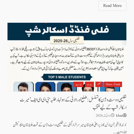
Read More
News Flash
تعلیم
سیاست
نیوز بیٹ
تعلیمی دوست وژن کا تسلسل: ضلع لورالائی کے ہونہار طلبہ ‘بی ای ای ایف’ میرٹ
اسکالرشپ کے لیے منتخب
khan
جولائی 2, 2026
کوئٹہ( الفجرآن لائن) وزیراعلیٰ بلوچستان میر سرفراز بگٹی کے تعلیمی دوست وژن کے تحت بلوچستان ایجوکیشن
انڈومنٹ...