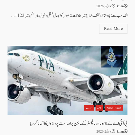
khan
جولائی 2, 2026
اٹک سب سے زیادہ متاثر، مختلف اضلاع میں حادثات؛ زخمیوں کو اسپتال منتقل، شہری ایمرجنسی میں 1122...
Read More
News Flash
بزنس
نیوز بیٹ
پی آئی اے نے لاہور اور مانچسٹر کے مابین براہ راست پروازوں کا آغاز کر دیا
khan
جولائی 2, 2026