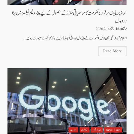
عوامی ریلیف برقرار: حکومت کا موسمیاتی فنڈز کے حصول کے لیے پیٹرولیم ٹیکسز میں بڑا
ردوبدل
khan
جولائی 2, 2026
اسلام آباد ( الفجرآن لائن) حکومت نے پیٹرول اور ہائی اسپیڈ ڈیزل پر عائد کلائمیٹ سپورٹ لیوی...
Read More
News Flash
بین الاقوامی
ٹیکنالوجی
نیوز بیٹ