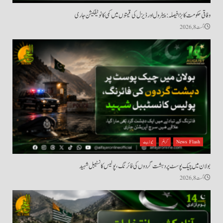
وفاقی حکومت کا بڑا فیصلہ: پیٹرول اور ڈیزل کی قیمتوں میں کمی کا نوٹیفکیشن جاری
اگست 8, 2026
News Flash
کرائم
نیوز بیٹ
بولان میں چیک پوسٹ پر دہشت گردوں کی فائرنگ، پولیس کانسٹیبل شہید
اگست 8, 2026