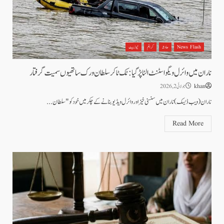
News Flash
حادثہ
کرائم
نیوز بیٹ
ناران میں وائرل ویگو اسٹنٹ الٹا پڑ گیا: ٹک ٹاکر سلطان ورک ساتھیوں سمیت گرفتار
khan
جولائی 2, 2026
ناران (ویب ڈیسک) ناران میں سنسنی خیز اور وائرل ویڈیو بنانے کے چکر میں خود کو "سلطان...
Read More