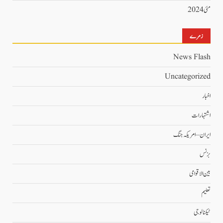
مئی 2024
زمرے
News Flash
Uncategorized
اخبار
اشتہارات
ایران – امریکہ جنگ
بزنس
بین الاقوامی
تعلیم
ٹیکنالوجی