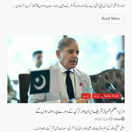
لاہور(الفجرآن لائن)پی آئی اے نے لاہور اور مانچسٹر کے مابین براہ راست پروازوں کا آغاز کر دیا۔ترجمان...
Read More
News Flash
سیاست
نیوز بیٹ
وزیراعظم شہباز شریف ایران اور ترکیہ کے دورے پر روانہ ہوں گے
khan
جولائی 2, 2026
اعلیٰ سطحی وفد کے ہمراہ آیت اللہ علی خامنہ ای کی آخری رسومات میں شرکت، بعد ازاں...