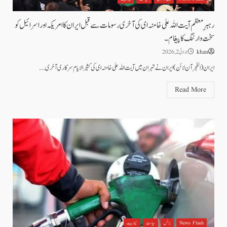
رہبرِ معظم آیت اللہ علی خامنہ ای کی آخری رسومات سے قبل ایران کا امریکہ اور اسرائیل کو
سخت وارننگ کا پیغام۔
khan
جولائی 2, 2026
ایران (الفجرآن لائن) ایران نے تہران میں آیت اللہ علی خامنہ ای کی کثیر الایام سرکاری آخری...
Read More
News Flash
بزنس
سیاست
نیوز بیٹ