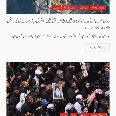
News Flash
بین الاقوامی
سیاست
کرائم
نیوز بیٹ
روسی حملوں میں کیف لہو لہو: ہلاکتیں 20 تک پہنچ گئیں، ماسکو کی دباؤ بڑھانے کی نئی دھمکی
khan
جولائی 2, 2026
یوکرین( ویب ڈیسک) یوکرین کے دارالحکومت کیف پر روس کے حالیہ بڑے میزائل اور ڈرون حملوں میں...
Read More
News Flash
بین الاقوامی
سیاست
نیوز بیٹ