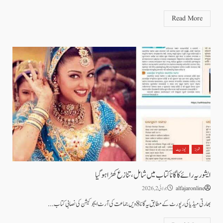
Read More
شوبز
نیوز بیٹ
ایشوریہ رائے کا گانا کتاب میں شامل، تنازع کھڑا ہوگیا
alfajaronline
جولائی 2, 2026
بھارتی میڈیا کی رپورٹ کے مطابق یہ گانا 8 ویں جماعت کی آرٹ ایجوکیشن کی نصابی کتاب...