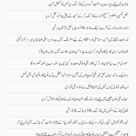
بولان میں چیک پوسٹ پر دہشت گردوں کی فائرنگ، پولیس کانسٹیبل شہید
جھل مگسیِ نامعلوم مسلح افراد نے فائرنگ کرکے مسجد کے پیش امام کو قتل کردیا
وڈھ، وڈھ بازار کے قریب ٹریفک حادثہ، 4 افراد جاں بحق، 3 شدید زخمی
مکہ معاہدہ خطے میں امن، سلامتی اور استحکام کے لیے اہم سنگ میل ہے، وزیراعلیٰ بلوچستان میر سرفراز بگٹی
بلوچستان سرمایہ کاری کا عالمی مرکز بن رہا ہے، امن و امان رکاوٹ نہیں: بلال خان کاکڑ
سعودی عرب، پاکستان اور ترکیہ کا تاریخی دفاعی معاہدہ: کسی ایک پر حملہ سب پر حملہ تصور ہوگا
براڈ پیک سانحہ: جاں بحق غیر ملکی کوہ پیماؤں کی میتیں اسلام آباد منتقل، پاک فوج کا ریسکیو آپریشن مکمل
اب تک شادی کیوں نہیں کی؟ امیشا پٹیل نے خاموشی توڑ دی
سیف علی خان بچپن میں پیسے چراتے تھے، بہن صبا پٹودی نے بھائی کا راز فاش کردیا
تھائی لینڈ کے اسکول میں فائرنگ، 8 افراد ہلاک، 14 زخمی
خیبر پختونخوا میں سیکیورٹی فورسز کی کارروائیاں، ’فتنہ الخوارج‘ کے 10 دہشت گرد ہلاک۔آئی ایس پی آر
کالعدم تنظیم سے لاتعلقی: ارمان بلوچ کا معافی نامہ اور نوجوانوں کو گمراہی سے بچنے کا پیغام