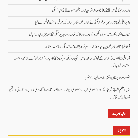
ہفتہ وار مہنگائی میں 0.28 فیصد اضافہ، پیاز اور چکن سمیت 20 اشیاء مہنگی
وزیراعلیٰ بلوچستان میر سرفراز بگٹی نے کوئٹہ میں شاہراہوں کی بندش کا سخت نوٹس لے لیا
سی اے ایس ایس میں سری لنکن وفد کا دورہ، دفاعی تعاون اور جدید جنگی ٹیکنالوجیز پر تبادلہ خیال
آج بلوچستان بھر میں پہیہ جام ہڑتال، اہم شاہراہیں بند رہیں گی: جماعت اسلامی
آپریشن رَدُّ الفتنہ 3: کوئٹہ کے نواحی علاقوں میں سیکیورٹی فورسز کی بڑی کامیابی، کمانڈر شوکت ماما زخمی، متعدد
دہشت گرد ہلاک
حکومت بلوچستان اشتہارات/ ٹینڈر نوٹسز
وزیراعظم شہباز شریف کا دورہ سعودی عرب: سعودی ولی عہد سے اہم ملاقات، اقتصادی تعاون اور عمرہ کی ادائیگی
شیڈول میں شامل۔
حالیہ تبصرے
آرکائیوز