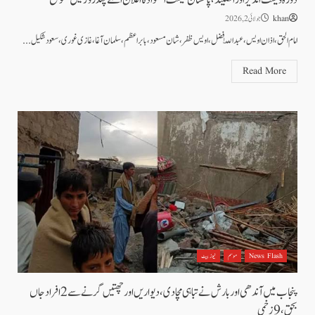
khan
جولائی 2, 2026
امام الحق، اذان اویس، عبداللّٰہ فضل، اویس ظفر، شان مسعود، بابراعظم، سلمان آغا، غازی غوری، سعود شکیل...
Read More
News Flash
موسم
نیوز بیٹ
پنجاب میں آندھی اور بارش نے تباہی مچا دی، دیواریں اور چھتیں گرنے سے 2 افراد جاں
بحق، 9 زخمی