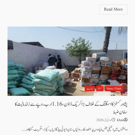
Read More
News Flash
کرائم
نیوز بیٹ
پشاور کسٹمز کا اسمگلنگ کے خلاف بڑا کریک ڈاؤن، 1.16 ارب روپے سے زائد مالیت کا
سامان ضبط
khan
جولائی 2, 2026
دو ہفتوں میں انٹیلی جنس بنیادوں پر متعدد کارروائیاں، نان ڈیوٹی پیڈ گاڑیاں، کپڑا، سگریٹ، گٹکا اور...