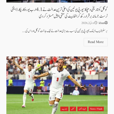
گوگل کو تاریخی دھچکا: یورپی یونین کی اعلیٰ ترین عدالت نے 4.1 ارب یورو کا ریکارڈ اینٹی
ٹرسٹ جرمانہ برقرار رکھ کر الفابیٹ کی حتمی اپیل مسترد کر دی
khan
جولائی 2, 2026
برسلز( ویب ڈیسک) یورپی یونین کی سب سے بڑی عدالت نے ٹیک جائنٹ گوگل اور اس کی...
Read More
News Flash
بین الاقوامی
کھیل
نیوز بیٹ