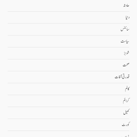
حادثہ
دنیا
سائنس
سیاست
شوبز
صحت
قدرتی آفات
کالم
کرائم
کھیل
کورٹ
مذہب