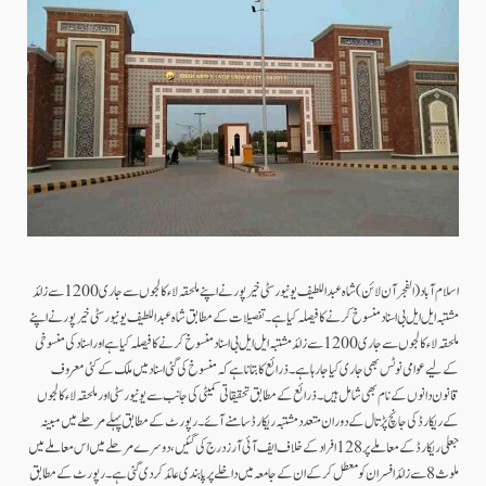
اسلام آباد ( الفجرآن لائن) شاہ عبداللطیف یونیورسٹی خیرپور نے اپنے ملحقہ لاء کالجوں سے جاری 1200 سے زائد
مشتبہ ایل ایل بی اسناد منسوخ کرنے کا فیصلہ کیا ہے۔تفصیلات کے مطابق شاہ عبداللطیف یونیورسٹی خیرپور نے اپنے
ملحقہ لاء کالجوں سے جاری 1200 سے زائد مشتبہ ایل ایل بی اسناد منسوخ کرنے کا فیصلہ کیا ہے اور اسناد کی منسوخی
کے لیے عوامی نوٹس بھی جاری کیا جا رہا ہے۔ذرائع کا بتانا ہے کہ منسوخ کی گئی اسناد میں ملک کے کئی معروف
قانون دانوں کے نام بھی شامل ہیں۔ذرائع کے مطابق تحقیقاتی کمیٹی کی جانب سے یونیورسٹی اور ملحقہ لاء کالجوں
کے ریکارڈ کی جانچ پڑتال کے دوران متعدد مشتبہ ریکارڈ سامنے آئے۔رپورٹ کے مطابق پہلے مرحلے میں مبینہ
جعلی ریکارڈ کے معاملے پر 128 افراد کے خلاف ایف آئی آرز درج کی گئیں، دوسرے مرحلے میں اس معاملے میں
ملوث 8 سے زائد افسران کو معطل کر کے ان کے جامعہ میں داخلے پر پابندی عائد کر دی گئی ہے۔رپورٹ کے مطابق