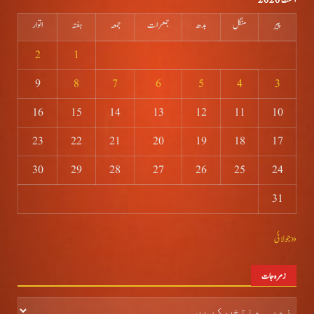
اگست 2026
پیر
منگل
بدھ
جمعرات
جمعہ
ہفتہ
اتوار
2
1
9
8
7
6
5
4
3
16
15
14
13
12
11
10
23
22
21
20
19
18
17
30
29
28
27
26
25
24
31
« جولائی
زمرہ جات
زمرہ