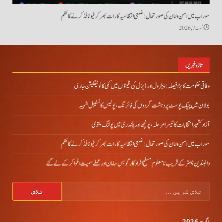
سوراب میں امن و امان کی صورتحال: ضلعی انتظامیہ کا رات بھر کرفیو نافذ کرنے کا حکم
اگست 7, 2026
تازہ خبریں
وفاقی حکومت کا بڑا فیصلہ: پیٹرول اور ڈیزل کی قیمتوں میں کمی کا نوٹیفکیشن جاری
بولان میں چیک پوسٹ پر دہشت گردوں کی فائرنگ، پولیس کانسٹیبل شہید
آزاد کشمیر انتخابات کا تیسرا مرحلہ، پونچھ اور پلندری میں پولنگ ملتوی
سوراب میں امن و امان کی صورتحال: ضلعی انتظامیہ کا رات بھر کرفیو نافذ کرنے کا حکم
دالبندین چہتر کے قریب نامعلوم مسلح افراد کارگو بس سامان اور عملے سمیت اغوا کر کے لے گئے
تلاش
کریں
برائے: