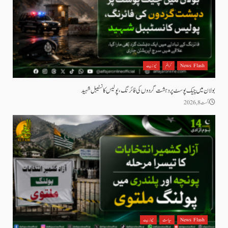
News Flash
کرائم
نیوز بیٹ
بولان میں چیک پوسٹ پر دہشت گردوں کی فائرنگ، پولیس کانسٹیبل شہید
اگست 8, 2026
News Flash
سیاست
نیوز بیٹ