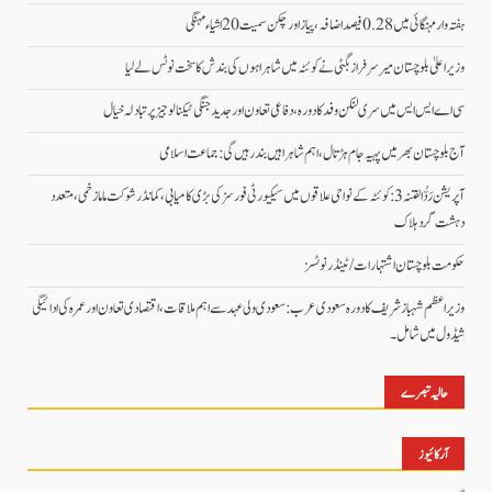
ہفتہ وار مہنگائی میں 0.28 فیصد اضافہ، پیاز اور چکن سمیت 20 اشیاء مہنگی
وزیراعلیٰ بلوچستان میر سرفراز بگٹی نے کوئٹہ میں شاہراہوں کی بندش کا سخت نوٹس لے لیا
سی اے ایس ایس میں سری لنکن وفد کا دورہ، دفاعی تعاون اور جدید جنگی ٹیکنالوجیز پر تبادلہ خیال
آج بلوچستان بھر میں پہیہ جام ہڑتال، اہم شاہراہیں بند رہیں گی: جماعت اسلامی
آپریشن رَدُّ الفتنہ 3: کوئٹہ کے نواحی علاقوں میں سیکیورٹی فورسز کی بڑی کامیابی، کمانڈر شوکت ماما زخمی، متعدد
دہشت گرد ہلاک
حکومت بلوچستان اشتہارات/ ٹینڈر نوٹسز
وزیراعظم شہباز شریف کا دورہ سعودی عرب: سعودی ولی عہد سے اہم ملاقات، اقتصادی تعاون اور عمرہ کی ادائیگی
شیڈول میں شامل۔
حالیہ تبصرے
آرکائیوز