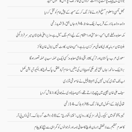
بولان میں چیک پوسٹ پر دہشت گردوں کی فائرنگ، پولیس کانسٹیبل شہید
جھل مگسیِ نامعلوم مسلح افراد نے فائرنگ کرکے مسجد کے پیش امام کو قتل کردیا
وڈھ، وڈھ بازار کے قریب ٹریفک حادثہ، 4 افراد جاں بحق، 3 شدید زخمی
مکہ معاہدہ خطے میں امن، سلامتی اور استحکام کے لیے اہم سنگ میل ہے، وزیراعلیٰ بلوچستان میر سرفراز بگٹی
بلوچستان سرمایہ کاری کا عالمی مرکز بن رہا ہے، امن و امان رکاوٹ نہیں: بلال خان کاکڑ
سعودی عرب، پاکستان اور ترکیہ کا تاریخی دفاعی معاہدہ: کسی ایک پر حملہ سب پر حملہ تصور ہوگا
براڈ پیک سانحہ: جاں بحق غیر ملکی کوہ پیماؤں کی میتیں اسلام آباد منتقل، پاک فوج کا ریسکیو آپریشن مکمل
اب تک شادی کیوں نہیں کی؟ امیشا پٹیل نے خاموشی توڑ دی
سیف علی خان بچپن میں پیسے چراتے تھے، بہن صبا پٹودی نے بھائی کا راز فاش کردیا
تھائی لینڈ کے اسکول میں فائرنگ، 8 افراد ہلاک، 14 زخمی
خیبر پختونخوا میں سیکیورٹی فورسز کی کارروائیاں، ’فتنہ الخوارج‘ کے 10 دہشت گرد ہلاک۔آئی ایس پی آر
کالعدم تنظیم سے لاتعلقی: ارمان بلوچ کا معافی نامہ اور نوجوانوں کو گمراہی سے بچنے کا پیغام