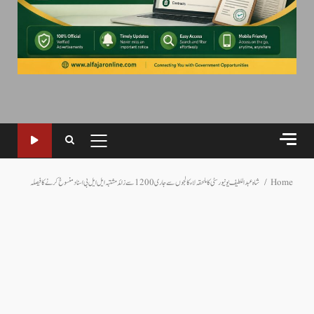
PRIMARY
MENU
Home
شاہ عبداللطیف یونیورسٹی کا ملحقہ لاء کالجوں سے جاری 1200 سے زائد مشتبہ ایل ایل بی اسناد منسوخ کرنے کا فیصلہ