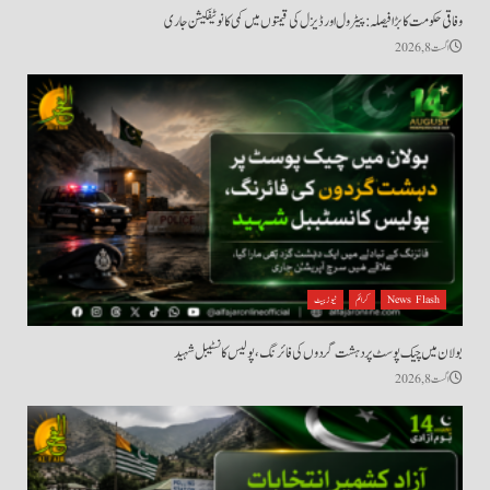
وفاقی حکومت کا بڑا فیصلہ: پیٹرول اور ڈیزل کی قیمتوں میں کمی کا نوٹیفکیشن جاری
اگست 8, 2026
News Flash
کرائم
نیوز بیٹ
بولان میں چیک پوسٹ پر دہشت گردوں کی فائرنگ، پولیس کانسٹیبل شہید
اگست 8, 2026