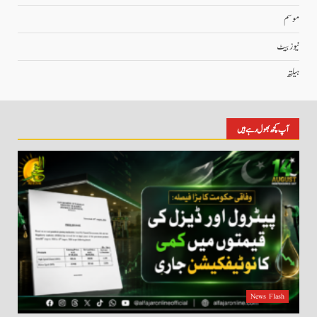
موسم
نیوز بیٹ
ہیلتھ
آپ کچھ بھول رہے ہیں
News Flash