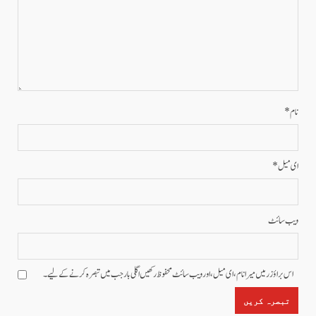
نام
*
ای میل
*
ویب‌ سائٹ
اس براؤزر میں میرا نام، ای میل، اور ویب سائٹ محفوظ رکھیں اگلی بار جب میں تبصرہ کرنے کےلیے۔