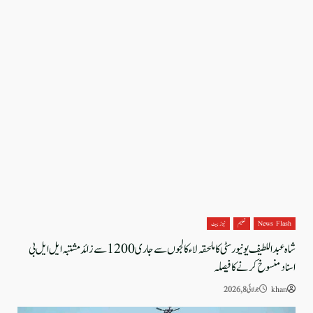
News Flash
تعلیم
نیوز بیٹ
شاہ عبداللطیف یونیورسٹی کا ملحقہ لاء کالجوں سے جاری 1200 سے زائد مشتبہ ایل ایل بی
اسناد منسوخ کرنے کا فیصلہ
khan
جولائی 8, 2026