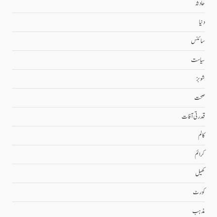
حادثہ
دنیا
سائنس
سیاست
شوبز
صحت
قدرتی آفات
کالم
کرائم
کھیل
کورٹ
مذہب