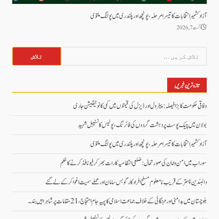
آزاد کشمیر انتخابات کا تیسرا مرحلہ، پونچھ اور پلندری میں پولنگ ملتوی
اگست 7, 2026
تلاش
کریں
برائے:
تازہ ترین خبریں
وفاقی حکومت کا بڑا فیصلہ: پیٹرول اور ڈیزل کی قیمتوں میں کمی کا نوٹیفکیشن جاری
بولان میں چیک پوسٹ پر دہشت گردوں کی فائرنگ، پولیس کانسٹیبل شہید
آزاد کشمیر انتخابات کا تیسرا مرحلہ، پونچھ اور پلندری میں پولنگ ملتوی
سوراب میں امن و امان کی صورتحال: ضلعی انتظامیہ کا رات بھر کرفیو نافذ کرنے کا حکم
دالبندین چہتر کے قریب نامعلوم مسلح افراد کارگو بس سامان اور عملے سمیت اغوا کر کے لے گئے
بلوچستان میں بدامنی اور مہنگائی کے خلاف جماعت اسلامی کا پہیہ جام احتجاج، 21 مقامات پر شاہراہیں بند۔