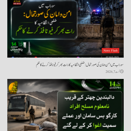
News Flash
سوراب میں امن و امان کی صورتحال: ضلعی انتظامیہ کا رات بھر کرفیو نافذ کرنے کا حکم
اگست 7, 2026