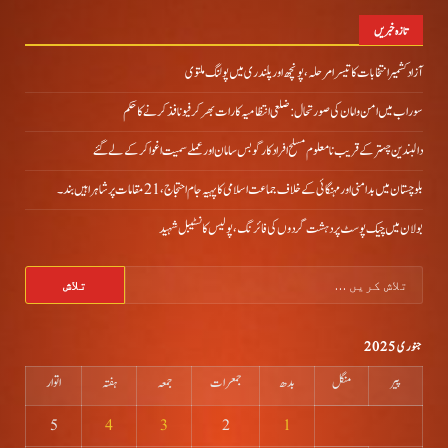
تازہ خبریں
آزاد کشمیر انتخابات کا تیسرا مرحلہ، پونچھ اور پلندری میں پولنگ ملتوی
سوراب میں امن و امان کی صورتحال: ضلعی انتظامیہ کا رات بھر کرفیو نافذ کرنے کا حکم
دالبندین چہتر کے قریب نامعلوم مسلح افراد کارگو بس سامان اور عملے سمیت اغوا کر کے لے گئے
بلوچستان میں بدامنی اور مہنگائی کے خلاف جماعت اسلامی کا پہیہ جام احتجاج، 21 مقامات پر شاہراہیں بند۔
بولان میں چیک پوسٹ پر دہشت گردوں کی فائرنگ، پولیس کانسٹیبل شہید
تلاش
کریں
برائے:
جنوری 2025
پیر
منگل
بدھ
جمعرات
جمعہ
ہفتہ
اتوار
5
4
3
2
1