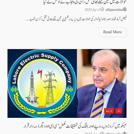
حوالات میں تین سگے بھائی قتل،آئی جی پنجاب نے نوٹس لے لیا
alfajaronline
جنوری 6, 2025
فیصل آباد تھانہ صدر تاندلیانوالہ کی حوالات میں دیرینہ دشمنی پر تین سگے بھائی قتل، کزن شدید...
Read More
اخبار
نیوز بیٹ
لیسکو میں کروڑوں روپے اوور بلنگ کی تحقیقات مکمل‘سی ای اوودیگرذمہ دار قرار