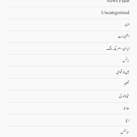
News Flash
Uncategorized
اخبار
اشتہارات
ایران – امریکہ جنگ
بزنس
بین الاقوامی
تعلیم
ٹیکنالوجی
حادثہ
دنیا
سائنس