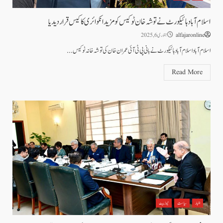
اسلام آباد ہائیکورٹ نے توشہ خان ٹو کیس کو مزید انکوائری کا کیس قراردیدیا
alfajaronline
جنوری 6, 2025
اسلام آباد اسلام آباد ہائیکورٹ نے بانی پی ٹی آئی عمران خان کی توشہ خانہ ٹو کیس...
Read More
اخبار
سیاست
نیوز بیٹ