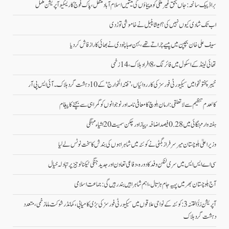
براڈ پیک سانحہ: جاں بحق غیر ملکی کوہ پیماؤں کی میتیں اسلام آباد منتقل، پاک فوج کا ریسکیو آپریشن مکمل
اب تک شادی کیوں نہیں کی؟ امیشا پٹیل نے خاموشی توڑ دی
سیف علی خان بچپن میں پیسے چراتے تھے، بہن صبا پٹودی نے بھائی کا راز فاش کردیا
تھائی لینڈ کے اسکول میں فائرنگ، 8 افراد ہلاک، 14 زخمی
خیبر پختونخوا میں سیکیورٹی فورسز کی کارروائیاں، ’فتنہ الخوارج‘ کے 10 دہشت گرد ہلاک۔آئی ایس پی آر
کالعدم تنظیم سے لاتعلقی: ارمان بلوچ کا معافی نامہ اور نوجوانوں کو گمراہی سے بچنے کا پیغام
ہفتہ وار مہنگائی میں 0.28 فیصد اضافہ، پیاز اور چکن سمیت 20 اشیاء مہنگی
وزیراعلیٰ بلوچستان میر سرفراز بگٹی نے کوئٹہ میں شاہراہوں کی بندش کا سخت نوٹس لے لیا
سی اے ایس ایس میں سری لنکن وفد کا دورہ، دفاعی تعاون اور جدید جنگی ٹیکنالوجیز پر تبادلہ خیال
آج بلوچستان بھر میں پہیہ جام ہڑتال، اہم شاہراہیں بند رہیں گی: جماعت اسلامی
آپریشن رَدُّ الفتنہ 3: کوئٹہ کے نواحی علاقوں میں سیکیورٹی فورسز کی بڑی کامیابی، کمانڈر شوکت ماما زخمی، متعدد
دہشت گرد ہلاک