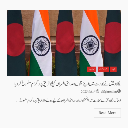
اخبار
بین الاقوامی
نیوز بیٹ
بنگلادیش نے بھارت میں اپنے ججوں و عدالتی افسران کیلئے تربیتی پروگرام منسوخ کر دیا
alfajaronline
جنوری 6, 2025
ڈھاکہ بنگلا دیش نے بھارت میں اپنیججوں اور عدالتی افسران کے لیے ہونے والا تربیتی پروگرام منسوخ...
Read More