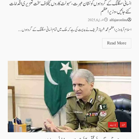
انسانی سمگلنگ کے گروہوں کو نشان عبرت، سہولت کاروں کیخلاف سخت تعزیری اقدامات
کئے جائیں، وزیراعظم
alfajaronline
جنوری 6, 2025
اسلام آباد وزیراعظم محمد شہبازشریف نے ہدایت کی ہے کہ ملک میں تمام انسانی سمگلنگ کے گروہوں...
Read More
اخبار
نیوز بیٹ