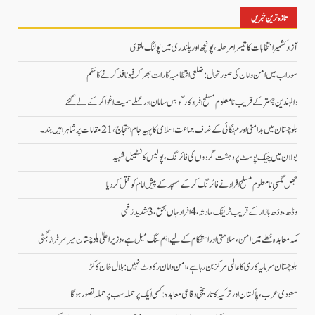
برائے:
تازہ ترین خبریں
آزاد کشمیر انتخابات کا تیسرا مرحلہ، پونچھ اور پلندری میں پولنگ ملتوی
سوراب میں امن و امان کی صورتحال: ضلعی انتظامیہ کا رات بھر کرفیو نافذ کرنے کا حکم
دالبندین چہتر کے قریب نامعلوم مسلح افراد کارگو بس سامان اور عملے سمیت اغوا کر کے لے گئے
بلوچستان میں بدامنی اور مہنگائی کے خلاف جماعت اسلامی کا پہیہ جام احتجاج، 21 مقامات پر شاہراہیں بند۔
بولان میں چیک پوسٹ پر دہشت گردوں کی فائرنگ، پولیس کانسٹیبل شہید
جھل مگسیِ نامعلوم مسلح افراد نے فائرنگ کرکے مسجد کے پیش امام کو قتل کردیا
وڈھ، وڈھ بازار کے قریب ٹریفک حادثہ، 4 افراد جاں بحق، 3 شدید زخمی
مکہ معاہدہ خطے میں امن، سلامتی اور استحکام کے لیے اہم سنگ میل ہے، وزیراعلیٰ بلوچستان میر سرفراز بگٹی
بلوچستان سرمایہ کاری کا عالمی مرکز بن رہا ہے، امن و امان رکاوٹ نہیں: بلال خان کاکڑ
سعودی عرب، پاکستان اور ترکیہ کا تاریخی دفاعی معاہدہ: کسی ایک پر حملہ سب پر حملہ تصور ہوگا