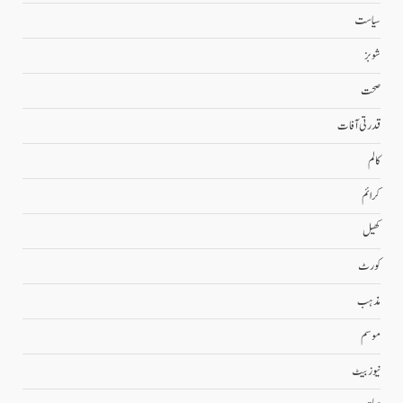
سیاست
شوبز
صحت
قدرتی آفات
کالم
کرائم
کھیل
کورٹ
مذہب
موسم
نیوز بیٹ