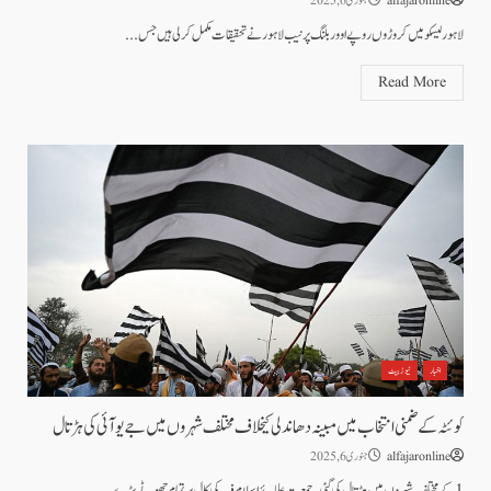
alfajaronline
جنوری 6, 2025
لاہور لیسکو میں کروڑوں روپے اوور بلنگ پر نیب لاہور نے تحقیقات مکمل کر لی ہیں جس...
Read More
اخبار
نیوز بیٹ
کوئٹہ کے ضمنی انتخاب میں مبینہ دھاندلی کیخلاف مختلف شہروں میں جے یو آئی کی ہڑتال
alfajaronline
جنوری 6, 2025
1 کے مختلف شہروں میں ہڑتال کی گئی۔جمعیت علمائے اسلام ف کی کال پر تمام چھوٹے بڑے...