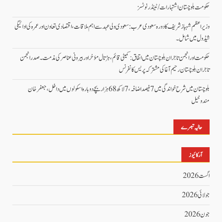
حکومت بلوچستان اشتہارات/ ٹینڈر نوٹسز
وزیراعظم شہباز شریف کا دورہ سعودی عرب: سعودی ولی عہد سے اہم ملاقات، اقتصادی تعاون اور عمرہ کی ادائیگی
شیڈول میں شامل۔
حکومت اور انجمن تاجران بلوچستان میں اتفاق: کمیٹی قائم، ہڑتال مؤخر اور بیرونی عناصر کی مذمت۔ صدر انجمن
تاجران بلوچستان رحیم آغا کی مشترکہ پریس کانفرنس
بلوچستان میں شرح خواندگی میں 7 فیصد اضافہ، 7 لاکھ 68 ہزار بچے دوبارہ اسکولوں میں داخل،جعفرخان
مندوخیل
حالیہ تبصرے
آرکائیوز
اگست 2026
جولائی 2026
جون 2026