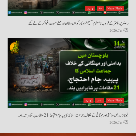
News Flash
کرائم
نیوز بیٹ
دالبندین چہتر کے قریب نامعلوم مسلح افراد کارگو بس سامان اور عملے سمیت اغوا کر کے لے گئے
اگست 7, 2026
News Flash
سیاست
نیوز بیٹ
بلوچستان میں بدامنی اور مہنگائی کے خلاف جماعت اسلامی کا پہیہ جام احتجاج، 21 مقامات پر شاہراہیں بند۔
اگست 7, 2026