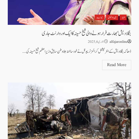
اخبار
بین الاقوامی
نیوز بیٹ
بنگلا دیش‘ بھارت فرار ہونے والی شیخ حسینہ کا ایک اور وارنٹ جاری
alfajaronline
جنوری 6, 2025
ڈھاکہ بنگلا دیش کے انٹرنیشنل کرائمز ٹریبونل نے خود ساختہ جلاوطن سابق وزیرِ اعظم شیخ حسینہ کی...
Read More