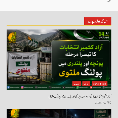
ہیلتھ
آپ کچھ بھول رہے ہیں
News Flash
سیاست
نیوز بیٹ
آزاد کشمیر انتخابات کا تیسرا مرحلہ، پونچھ اور پلندری میں پولنگ ملتوی
اگست 7, 2026