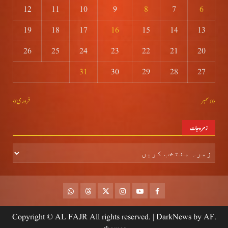
12
11
10
9
8
7
6
19
18
17
16
15
14
13
26
25
24
23
22
21
20
31
30
29
28
27
« دسمبر
فروری »
زمرہ جات
زمرہ
جات
whatsapp
Threads
Twitter
Instagram
Youtube
Facebook
|
DarkNews
by AF
.Copyright © AL FAJR All rights reserved.