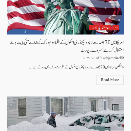
اخبار
بین الاقوامی
نیوز بیٹ
امریکا میں 70 فیصد سے زیادہ سیکنڈری اسکول کے طلبا ہوم ورک کیلئے اے آئی چیٹ بوٹ
استعمال کر رہے‘سروے رپورٹ
alfajaronline
جنوری 6, 2025
واشنگٹن امریکا میں 70 فیصد سے زیادہ سیکنڈری اسکول کے طلبا ہوم ورک میں مدد کے لیے...
Read More