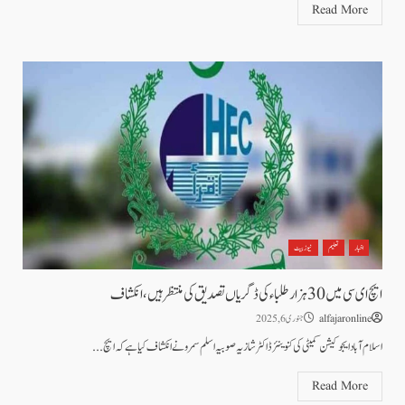
Read More
اخبار
تعلیم
نیوز بیٹ
ایچ ای سی میں 30 ہزار طلباء کی ڈگریاں تصدیق کی منتظر ہیں، انکشاف
alfajaronline
جنوری 6, 2025
اسلام آباد ایجوکیشن کمیٹی کی کنوینئر ڈاکٹر شازیہ صوبیہ اسلم سمرو نے انکشاف کیا ہے کہ ایچ...
Read More