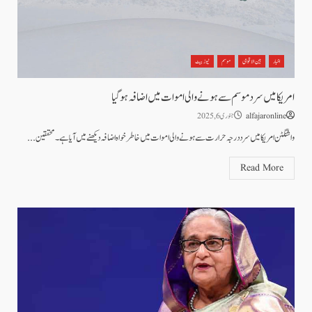
اخبار
بین الاقوامی
موسم
نیوز بیٹ
امریکا میں سرد موسم سے ہونے والی اموات میں اضافہ ہوگیا
alfajaronline
جنوری 6, 2025
واشنگٹن امریکا میں سرد درجہ حرارت سے ہونے والی اموات میں خاطرخواہ اضافہ دیکھنے میں آیا ہے۔محققین...
Read More