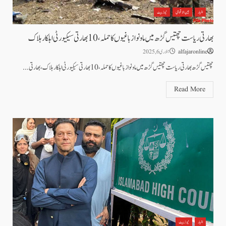
اخبار
بین الاقوامی
نیوز بیٹ
بھارتی ریاست چھتیس گڑھ میں ماو نواز باغیوں کا حملہ، 10 بھارتی سیکیورٹی اہلکار ہلاک
alfajaronline
جنوری 6, 2025
چھتیس گڑھ بھارتی ریاست چھتیس گڑھ میں ماو نواز باغیوں کا حملہ، 10 بھارتی سیکیورٹی اہلکار ہلاک،بھارتی...
Read More
اخبار
نیوز بیٹ