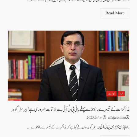
Read More
اخبار
نیوز بیٹ
مذاکرات کے تیسرے راؤنڈ سے پہلے بانی پی ٹی آئی سے ملاقات ضروری ہے‘ بیرسٹر گوہر
alfajaronline
جنوری 6, 2025
راولپنڈی چیئرمین پی ٹی آئی بیرسٹر گوہر خان نے کہا ہے کہ مذاکرات کے تیسرے راؤنڈ سے...