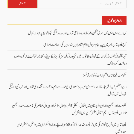
تلاش
کریں
برائے:
تازہ ترین خبریں
سی اے ایس ایس میں سری لنکن وفد کا دورہ، دفاعی تعاون اور جدید جنگی ٹیکنالوجیز پر تبادلہ خیال
آج بلوچستان بھر میں پہیہ جام ہڑتال، اہم شاہراہیں بند رہیں گی: جماعت اسلامی
آپریشن رَدُّ الفتنہ 3: کوئٹہ کے نواحی علاقوں میں سیکیورٹی فورسز کی بڑی کامیابی، کمانڈر شوکت ماما زخمی، متعدد
دہشت گرد ہلاک
حکومت بلوچستان اشتہارات/ ٹینڈر نوٹسز
وزیراعظم شہباز شریف کا دورہ سعودی عرب: سعودی ولی عہد سے اہم ملاقات، اقتصادی تعاون اور عمرہ کی ادائیگی
شیڈول میں شامل۔
حکومت اور انجمن تاجران بلوچستان میں اتفاق: کمیٹی قائم، ہڑتال مؤخر اور بیرونی عناصر کی مذمت۔ صدر انجمن
تاجران بلوچستان رحیم آغا کی مشترکہ پریس کانفرنس
بلوچستان میں شرح خواندگی میں 7 فیصد اضافہ، 7 لاکھ 68 ہزار بچے دوبارہ اسکولوں میں داخل،جعفرخان
مندوخیل