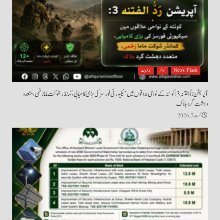
News Flash
کرائم
نیوز بیٹ
آپریشن رَدُّ الفتنہ 3: کوئٹہ کے نواحی علاقوں میں سیکیورٹی فورسز کی بڑی کامیابی، کمانڈر شوکت ماما زخمی، متعدد
دہشت گرد ہلاک
اگست 7, 2026