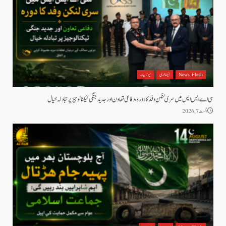
News Flash
ٹیکنالوجی
نیوز بیٹ
سی اے ایس ایس میں سری لنکن وفد کا دورہ، دفاعی تعاون اور جدید جنگی ٹیکنالوجیز پر تبادلہ خیال
اگست 7, 2026