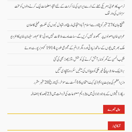
ٹرمپ کا دعویٰ: امریکی حملے کے ڈر سے ایران کی مذاکرات کے لئے التجا، معلومات لیک کرنے والوں کو سخت
سزاؤں کی وارننگ
شفیع جان کا 27 ستمبر کو پشاور سے اسلام آباد احتجاجی مارچ اور متبادل ٹیموں کی حکمتِ عملی کا اعلان
عمران خان اصولوں پر سمجھوتہ نہیں کریں گے، سات ماہ سے ملاقات نہیں ہوئی: قاسم اور سلیمان خان کا انٹرویو
ملک بھر میں بچوں کے ساتھ زیادتی اور دیگر جرائم کے مجموعی طور پر 1914 کیسز رپورٹ ہوئے
شکیب الحسن کے گھر کو نذرِ آتش کرنے کی کوشش، توڑ پھوڑ بھی کی گئی
براڈ پیک حادثہ، پانچ غیرملکی کوہ پیماؤں کی میتیں سکردو پہنچا دی گئیں
وزیراعظم کی ہدایت پر ایم ڈی کیٹ امتحان 16 اگست سے مؤخر، نئی تاریخ 20 ستمبر مقرر
ریکارڈ قیمتوں کے باوجود جولائی میں پیٹرولیم مصنوعات کی فروخت میں 23 فیصد کا بڑا اضافہ
حالیہ تبصرے
آرکائیوز