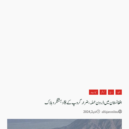
اخبار
دنیا
کرائم
نیوز بیٹ
افغانستان میں ڈرون حملہ، ضرار گروپ کے 8 دہشتگرد ہلاک
alfajaronline
جون 2, 2024