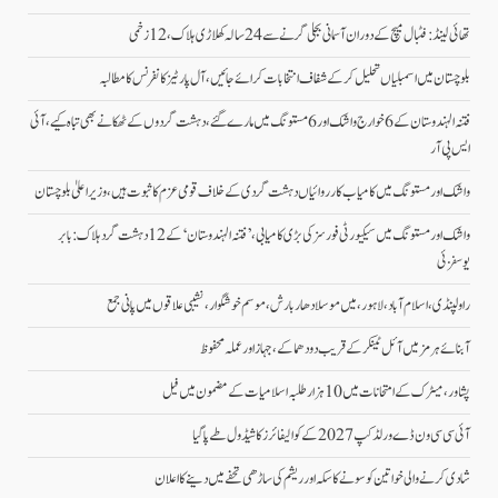
تھائی لینڈ: فٹبال میچ کے دوران آسمانی بجلی گرنے سے 24 سالہ کھلاڑی ہلاک، 12 زخمی
بلوچستان میں اسمبلیاں تحلیل کرکے شفاف انتخابات کرائے جائیں، آل پارٹیز کانفرنس کا مطالبہ
فتنہ الہندوستان کے 6 خوارج واشک اور 6 مستونگ میں مارے گئے، دہشت گردوں کے ٹھکانے بھی تباہ کیے،آئی
ایس پی آر
واشک اور مستونگ میں کامیاب کارروائیاں دہشت گردی کے خلاف قومی عزم کا ثبوت ہیں، وزیر اعلیٰ بلوچستان
واشک اور مستونگ میں سیکیورٹی فورسز کی بڑی کامیابی، ’فتنہ الہندوستان‘ کے 12 دہشت گرد ہلاک: بابر
یوسفزئی
راولپنڈی، اسلام آباد،لاہور، میں موسلادھار بارش،موسم خوشگوار، نشیبی علاقوں میں پانی جمع
آبنائے ہرمز میں آئل ٹینکر کے قریب دو دھماکے، جہاز اور عملہ محفوظ
پشاور، میٹرک کے امتحانات میں 10 ہزار طلبہ اسلامیات کے مضمون میں فیل
آئی سی سی ون ڈے ورلڈکپ 2027 کے کوالیفائرز کا شیڈول طے پاگیا
شادی کرنے والی خواتین کو سونے کا سکہ اور ریشم کی ساڑھی تحفے میں دینے کا اعلان