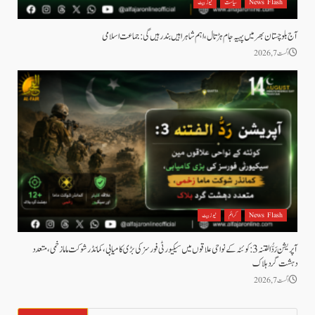
News Flash
سیاست
نیوز بیٹ
آج بلوچستان بھر میں پہیہ جام ہڑتال، اہم شاہراہیں بند رہیں گی: جماعت اسلامی
اگست 7, 2026
News Flash
کرائم
نیوز بیٹ
آپریشن رَدُّ الفتنہ 3: کوئٹہ کے نواحی علاقوں میں سیکیورٹی فورسز کی بڑی کامیابی، کمانڈر شوکت ماما زخمی، متعدد
دہشت گرد ہلاک
اگست 7, 2026