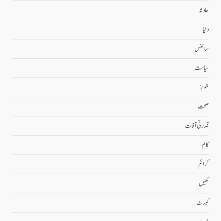
حادثہ
دنیا
سائنس
سیاست
شوبز
صحت
قدرتی آفات
کالم
کرائم
کھیل
کورٹ