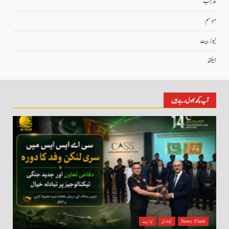
مذہب
موسم
نیوز بیٹ
ہیلتھ
آپ کچھ بھول رہے ہیں
News Flash
ٹیکنالوجی
نیوز بیٹ