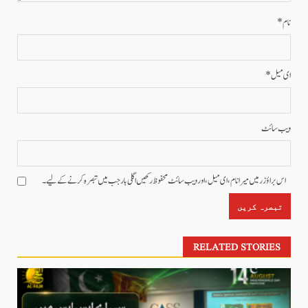
نام
*
ای میل
*
ویب‌ سائٹ
اس براؤزر میں میرا نام، ای میل، اور ویب سائٹ محفوظ رکھیں اگلی بار جب میں تبصرہ کرنے کےلیے۔
RELATED STORIES