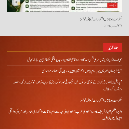
اشتہارات
حکومت بلوچستان اشتہارات/ ٹینڈر نوٹسز
اگست 7, 2026
تازہ خبریں
سی اے ایس ایس میں سری لنکن وفد کا دورہ، دفاعی تعاون اور جدید جنگی ٹیکنالوجیز پر تبادلہ خیال
آج بلوچستان بھر میں پہیہ جام ہڑتال، اہم شاہراہیں بند رہیں گی: جماعت اسلامی
آپریشن رَدُّ الفتنہ 3: کوئٹہ کے نواحی علاقوں میں سیکیورٹی فورسز کی بڑی کامیابی، کمانڈر شوکت ماما زخمی، متعدد
دہشت گرد ہلاک
حکومت بلوچستان اشتہارات/ ٹینڈر نوٹسز
وزیراعظم شہباز شریف کا دورہ سعودی عرب: سعودی ولی عہد سے اہم ملاقات، اقتصادی تعاون اور عمرہ کی ادائیگی
شیڈول میں شامل۔