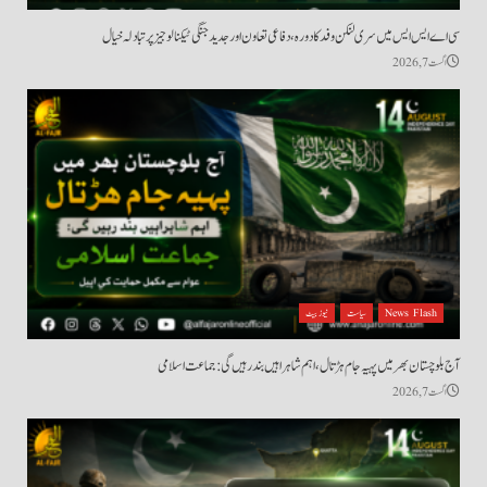
سی اے ایس ایس میں سری لنکن وفد کا دورہ، دفاعی تعاون اور جدید جنگی ٹیکنالوجیز پر تبادلہ خیال
اگست 7, 2026
News Flash
سیاست
نیوز بیٹ
آج بلوچستان بھر میں پہیہ جام ہڑتال، اہم شاہراہیں بند رہیں گی: جماعت اسلامی
اگست 7, 2026