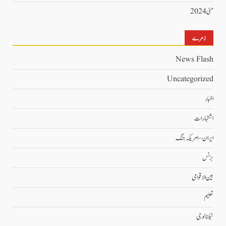
مئی 2024
زمرے
News Flash
Uncategorized
اخبار
اشتہارات
ایران – امریکہ جنگ
بزنس
بین الاقوامی
تعلیم
ٹیکنالوجی