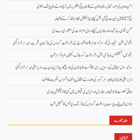
امن وامان کی صورتحال،بلوچستان کے 4 بلدیاتی حلقوں میں آج ہونے والی پولنگ ملتوی
حج 2027 پرائیویٹ حج آپریشن کیلئے نیا ڈیجیٹل نظام نافذ کرنے کا فیصلہ
محسن نقوی نے شہداء اور غازیوں کیلئے سول اعزازات کی منظوری دے دی
ہنگو آپریشن: سیکیورٹی فورسز کو سلام، فتنۃ الخوارج کے 7 دہشت گردوں کی ہلاکت پر فخر ہے، میر سرفراز بگٹی
ہنگو میں انٹیلیجنس بیسڈ آپریشن، 7 دہشت گرد ہلاک، کیپٹن حمزہ اکرم شہید
سانحہ سول ہسپتال کی دسویں برسی: 8 اگست بلوچستان کی تاریخ کا سیاہ ترین دن ہے، وزیر اعلیٰ میر سرفراز بگٹی
وزیر اعلیٰ بلوچستان کا بیرسٹر گوہر کی والدہ کے انتقال پر اظہارِ افسوس، تعزیت کا اظہار
وفاقی حکومت کا بڑا فیصلہ: پیٹرول اور ڈیزل کی قیمتوں میں کمی کا نوٹیفکیشن جاری
بولان میں چیک پوسٹ پر دہشت گردوں کی فائرنگ، پولیس کانسٹیبل شہید
حالیہ تبصرے
آرکائیوز