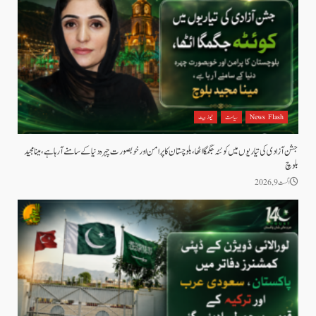
News Flash
سیاست
نیوز بیٹ
جشن آزادی کی تیاریوں میں کوئٹہ جگمگا اٹھا، بلوچستان کا پرامن اور خوبصورت چہرہ دنیا کے سامنے آ رہا ہے، مینا مجید
بلوچ
اگست 9, 2026