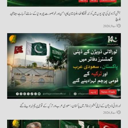
جشن آزادی کی تیاریوں میں کوئٹہ جگمگا اٹھا، بلوچستان کا پرامن اور خوبصورت چہرہ دنیا کے سامنے آ رہا ہے، مینا مجید
بلوچ
اگست 9, 2026
News Flash
نیوز بیٹ
لورالائی ڈویژن کے ڈپٹی کمشنرز دفاتر میں پاکستان، سعودی عرب اور ترکیہ کے قومی پرچم لہرا دیئے گئے
اگست 8, 2026