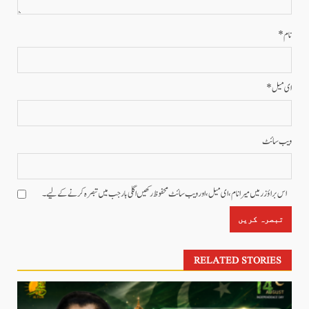
نام
*
ای میل
*
ویب‌ سائٹ
اس براؤزر میں میرا نام، ای میل، اور ویب سائٹ محفوظ رکھیں اگلی بار جب میں تبصرہ کرنے کےلیے۔
RELATED STORIES