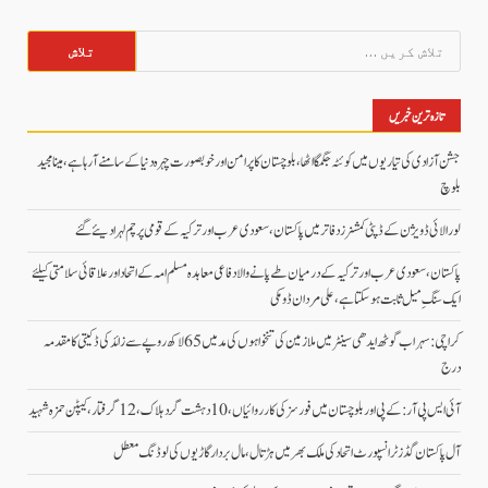
تلاش
کریں
برائے:
تازہ ترین خبریں
جشن آزادی کی تیاریوں میں کوئٹہ جگمگا اٹھا، بلوچستان کا پرامن اور خوبصورت چہرہ دنیا کے سامنے آ رہا ہے، مینا مجید
بلوچ
لورالائی ڈویژن کے ڈپٹی کمشنرز دفاتر میں پاکستان، سعودی عرب اور ترکیہ کے قومی پرچم لہرا دیئے گئے
پاکستان، سعودی عرب اور ترکیہ کے درمیان طے پانے والا دفاعی معاہدہ مسلم امہ کے اتحاد اور علاقائی سلامتی کیلئے
ایک سنگِ میل ثابت ہو سکتا ہے، علی مردان ڈومکی
کراچی: سہراب گوٹھ ایدھی سینٹر میں ملازمین کی تنخواہوں کی مد میں 65 لاکھ روپے سے زائد کی ڈکیتی کا مقدمہ
درج
آئی ایس پی آر: کے پی اور بلوچستان میں فورسز کی کارروائیاں، 10 دہشت گرد ہلاک، 12 گرفتار، کیپٹن حمزہ شہید
آل پاکستان گڈز ٹرانسپورٹ اتحاد کی ملک بھر میں ہڑتال،مال بردار گاڑیوں کی لوڈنگ معطل