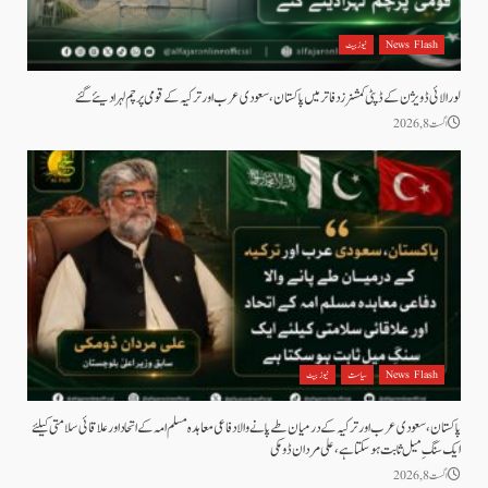
News Flash
نیوز بیٹ
لورالائی ڈویژن کے ڈپٹی کمشنرز دفاتر میں پاکستان، سعودی عرب اور ترکیہ کے قومی پرچم لہرا دیئے گئے
اگست 8, 2026
News Flash
سیاست
نیوز بیٹ
پاکستان، سعودی عرب اور ترکیہ کے درمیان طے پانے والا دفاعی معاہدہ مسلم امہ کے اتحاد اور علاقائی سلامتی کیلئے
ایک سنگِ میل ثابت ہو سکتا ہے، علی مردان ڈومکی
اگست 8, 2026