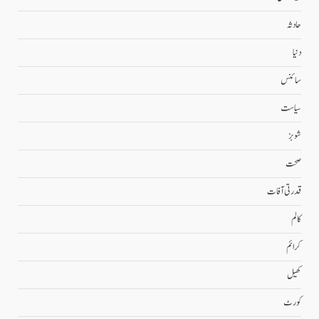
حادثہ
دنیا
سائنس
سیاست
شوبز
صحت
قدرتی آفات
کالم
کرائم
کھیل
کورٹ