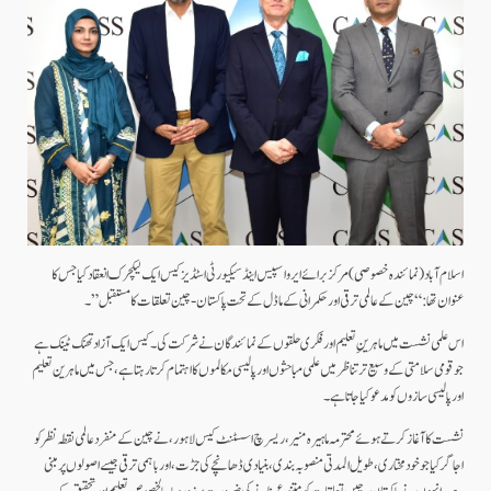
اسلام آباد (نمائندہ خصوصی)مرکز برائے ایرو اسپیس اینڈ سیکیورٹی اسٹڈیز کیس ایک لیکچر ک انعقاد کیا جس کا
عنوان تھا: “چین کے عالمی ترقی اور حکمرانی کے ماڈل کے تحت پاکستان-چین تعلقات کا مستقبل”۔
‎اس علمی نشست میں ماہرینِ تعلیم اور فکری حلقوں کے نمائندگان نے شرکت کی۔ کیس ایک آزاد تھنک ٹینک ہے
جو قومی سلامتی کے وسیع تر تناظر میں علمی مباحثوں اور پالیسی مکالموں کا اہتمام کرتا رہتا ہے، جس میں ماہرین تعلیم
اور پالیسی سازوں کو مدعو کیا جاتا ہے۔
‎نشست کا آغاز کرتے ہوئے محترمہ ماہیرہ منیر، ریسرچ اسسٹنٹ کیس لاہور، نے چین کے منفرد عالمی نقطہ نظر کو
اجاگر کیا جو خودمختاری، طویل المدتی منصوبہ بندی، بنیادی ڈھانچے کی جڑت، اور باہمی ترقی جیسے اصولوں پر مبنی