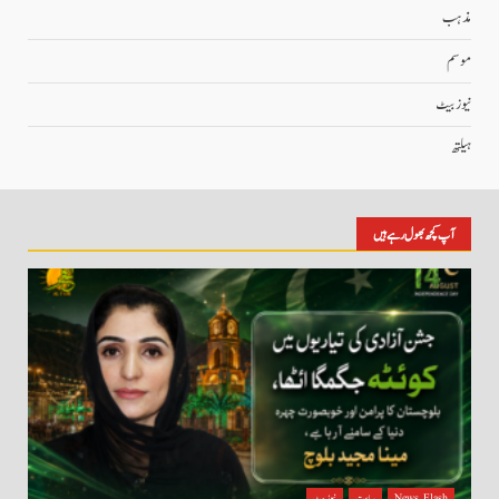
مذہب
موسم
نیوز بیٹ
ہیلتھ
آپ کچھ بھول رہے ہیں
News Flash
سیاست
نیوز بیٹ