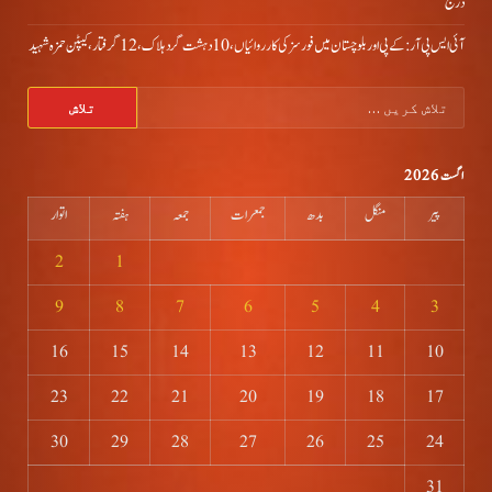
درج
آئی ایس پی آر: کے پی اور بلوچستان میں فورسز کی کارروائیاں، 10 دہشت گرد ہلاک، 12 گرفتار، کیپٹن حمزہ شہید
تلاش
کریں
برائے:
اگست 2026
پیر
منگل
بدھ
جمعرات
جمعہ
ہفتہ
اتوار
2
1
9
8
7
6
5
4
3
16
15
14
13
12
11
10
23
22
21
20
19
18
17
30
29
28
27
26
25
24
31