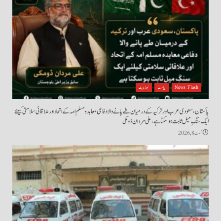
News Flash
سیاست
نیوز بیٹ
پاکستان، سعودی عرب اور ترکیہ کے درمیان طے پانے والا دفاعی معاہدہ مسلم امہ کے اتحاد اور علاقائی سلامتی کیلئے
ایک سنگِ میل ثابت ہو سکتا ہے، علی مردان ڈومکی
اگست 8, 2026