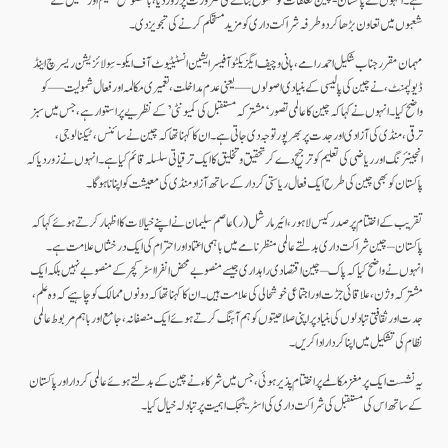
ہے۔ انہوں نے پاکستان-چین تعلقات کو متنوع بنانے کی ضرورت پر زور دیا، بالخصوص تعلیم اور تحقیق کے
شعبوں میں تعاون بڑھا کر دو طرفہ شراکت داری کو مزید مستحکم کرنے کی تجویز دی۔
‎مہمان مقرر جناب شکیل احمد رامے، بانی و چیف ایگزیکٹو آفیسر ایشین انسٹیٹیوٹ آف ایکو-سِولائزیشن ریسرچ اینڈ
ڈیولپمنٹ، نے چین کی پالیسی کے بنیادی اصولوں—یعنی عدم مداخلت، تعمیری مکالمہ اور فعال شمولیت—کو
واضح کیا۔ انہوں نے کہا کہ چین کا عالمی تصور ‘مشترکہ مستقبل کی کمیونٹی’ کے نظریے پر استوار ہے، جس میں سبز
ترقی، منڈی کی آزادی اور جدت پر بھرپور توجہ دی جاتی ہے۔ ان کا کہنا تھا کہ چین نے سائنس، ٹیکنالوجی،
انجینئرنگ اور ریاضی کی تعلیم کو ترجیح دے کر تحقیق و تخلیق کا ایک ترقیاتی سلسلہ قائم کیا ہے۔ انہوں نے زور دیا کہ
پاکستان کو بھی چین کی طرح ایک فعال ریاستی کردار کے ساتھ آزاد منڈی کی معیشت کو اپنانا ہوگا۔
‎تقریب کے اختتام پر صدر کیس لاہور، ائیر مارشل (ر) عاصم سلیمان نے اپنے خیالات کا اظہار کرتے ہوئے کہا کہ
پاکستان–چین شراکت داری بدلتے عالمی منظرنامے میں باہمی اعتماد اور احترام کی ایک درخشاں علامت ہے۔
انہوں نے واضح کیا کہ پاک–چین اقتصادی راہداری جیسے منصوبے محض انفرااسٹرکچر کے منصوبے نہیں بلکہ ایک
مشترکہ وژن، علاقائی جڑت اور اجتماعی خوشحالی کی علامت ہیں۔ ان کا کہنا تھا کہ دونوں ممالک کو چاہیے کہ وہ علم،
جدت اور ثقافتی تبادلوں کی بنیاد پر اپنی صلاحیتوں کو ہم آہنگ کرتے ہوئے ایک منصفانہ، جامع اور باہم مربوط عالمی
نظام کی تشکیل میں اپنا کردار ادا کریں۔
‎یہ نشست ایک پرمغز مکالمے پر اختتام پذیر ہوئی، جس میں شرکاء نے چین کے بدلتے ہوئے عالمی کردار اور پاکستان
کے ساتھ اس کی مستقبل کی شراکت داری کی اسٹریٹجک اہمیت پر تبادلہ خیال کیا۔