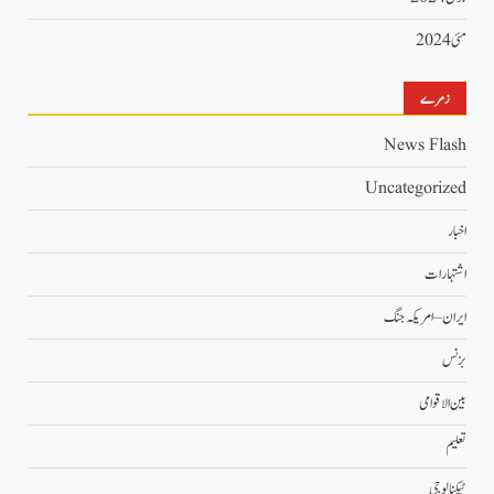
مئی 2024
زمرے
News Flash
Uncategorized
اخبار
اشتہارات
ایران – امریکہ جنگ
بزنس
بین الاقوامی
تعلیم
ٹیکنالوجی