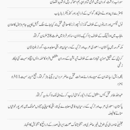
سوراب: دشت گوران میں قومی شاہراہ پر بم دھماکہ، پل کو شدید نقصان
چہتر سے لاپتہ ہونے والی کارگو بس کے ڈرائیور اور کنڈیکٹرز بازیاب
ٹول ٹیکس اور جرمانوں کے خلاف گڈز ٹرانسپورٹرز کا معاشی قتل بند کیا جائے، ملک جمیل کا پہیہ جام ہڑتال کا اعلان
پنجاب میں اوڈ گینگ کے خلاف بڑا کریک ڈاؤن، سائبر فراڈ میں ملوث 28 ملزمان گرفتار
مکہ مکرمہ میں پاکستان،، سعودی عرب اور ترکیہ کے درمیان تاریخی معاہدہ ہے، گورنر بلوچستان
کراچی کے شفیق موڑ پر تجاوزات کے خلاف آپریشن کے دوران مشتعل افراد کا حملہ، ایس ایچ او سمیت کئی اہلکار
زخمی
بنگلہ دیش: سیاستدان کے مبینہ ماورائے عدالت قتل پر حاضر سروس بریگیڈیئر گرفتار، شیخ حسینہ سمیت 11 افراد
نامزد
عبداللہ طاہر قتل کیس: مقتول کے ڈرائیور کو ہنی ٹریپ کرنے والی ٹک ٹاکر ماریہ گرفتار
پاکستان، سعودی عرب اور ترکیہ کے درمیان دفاعی معاہدے کی تاریخی کامیابی پرتینوں ممالک میں بھرپورخوشیاں
منانے کا فیصلہ
مجتبیٰ خامنہ ای کی طویل غیرحاضری اور تشویشناک صحت: ایرانی صدر کے ذرائع کا تشویش کا اظہار