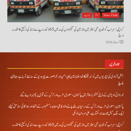
News Flash
کرائم
نیوز بیٹ
کراچی: سہراب گوٹھ ایدھی سینٹر میں ملازمین کی تنخواہوں کی مد میں 65 لاکھ روپے سے زائد کی ڈکیتی کا مقدمہ
درج
اگست 8, 2026
تازہ خبریں
جشن آزادی کی تیاریوں میں کوئٹہ جگمگا اٹھا، بلوچستان کا پرامن اور خوبصورت چہرہ دنیا کے سامنے آ رہا ہے، مینا مجید
بلوچ
لورالائی ڈویژن کے ڈپٹی کمشنرز دفاتر میں پاکستان، سعودی عرب اور ترکیہ کے قومی پرچم لہرا دیئے گئے
پاکستان، سعودی عرب اور ترکیہ کے درمیان طے پانے والا دفاعی معاہدہ مسلم امہ کے اتحاد اور علاقائی سلامتی کیلئے
ایک سنگِ میل ثابت ہو سکتا ہے، علی مردان ڈومکی
کراچی: سہراب گوٹھ ایدھی سینٹر میں ملازمین کی تنخواہوں کی مد میں 65 لاکھ روپے سے زائد کی ڈکیتی کا مقدمہ