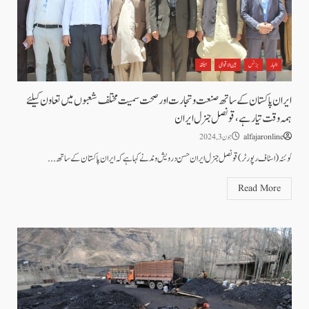
اخبار
بزنس
بین الاقوامی
ہیلتھ
ایران پاکستان کے ساتھ صنعت و تجارت اورصحت سمیت مختلف شعبوں میں تعاون کیلئے
ہمہ وقت تیار ہے،قونصل جنرل ایران
alfajaronline
جون 3, 2024
کوئٹہ (اسٹاف رپورٹر) قونصل جنرل ایران حسن درویش وند نے کہا ہے کہ ایران پاکستان کے ساتھ...
Read More