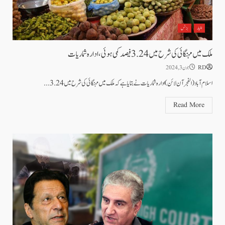
اخبار
بزنس
ملک میں مہنگائی کی شرح میں3.24فیصد کمی ہوئی، ادارہ شماریات
RD
جون 3, 2024
اسلام آباد (الفجرآن لائن) ادارہ شماریات نے بتایا ہے کہ ملک میں مہنگائی کی شرح میں 3.24...
Read More