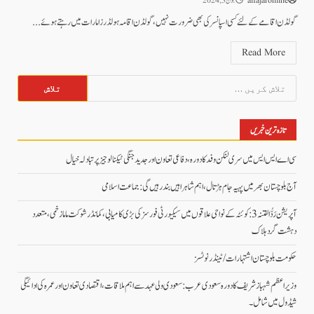
alfajaronline
جون 3, 2024
گولڈن اقامے کےلئے کسی اسپانسر کی بھی ضرورت نہیں ، گولڈن اقامہ ہولڈرز امارات میں رہتے ہوئے...
Read More
تلاش
کریں
برائے:
تازہ ترین خبریں
سی اے ایس ایس میں سری لنکن وفد کا دورہ، دفاعی تعاون اور جدید جنگی ٹیکنالوجیز پر تبادلہ خیال
آج بلوچستان بھر میں پہیہ جام ہڑتال، اہم شاہراہیں بند رہیں گی: جماعت اسلامی
آپریشن رَدُّ الفتنہ 3: کوئٹہ کے نواحی علاقوں میں سیکیورٹی فورسز کی بڑی کامیابی، کمانڈر شوکت ماما زخمی، متعدد
دہشت گرد ہلاک
حکومت بلوچستان اشتہارات/ ٹینڈر نوٹسز
وزیراعظم شہباز شریف کا دورہ سعودی عرب: سعودی ولی عہد سے اہم ملاقات، اقتصادی تعاون اور عمرہ کی ادائیگی
شیڈول میں شامل۔