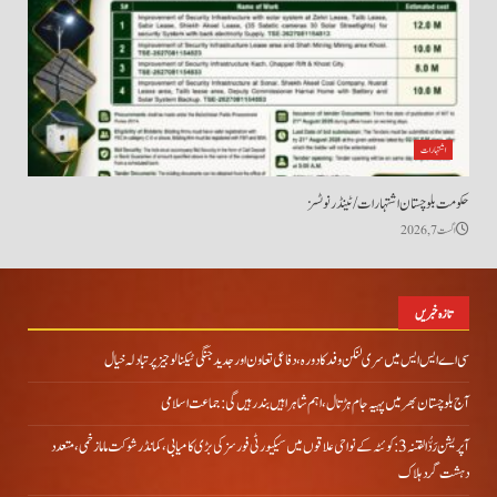
اشتہارات
حکومت بلوچستان اشتہارات/ ٹینڈر نوٹسز
اگست 7, 2026
تازہ خبریں
سی اے ایس ایس میں سری لنکن وفد کا دورہ، دفاعی تعاون اور جدید جنگی ٹیکنالوجیز پر تبادلہ خیال
آج بلوچستان بھر میں پہیہ جام ہڑتال، اہم شاہراہیں بند رہیں گی: جماعت اسلامی
آپریشن رَدُّ الفتنہ 3: کوئٹہ کے نواحی علاقوں میں سیکیورٹی فورسز کی بڑی کامیابی، کمانڈر شوکت ماما زخمی، متعدد
دہشت گرد ہلاک