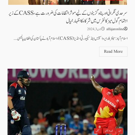
سرحدی نگرانی اور پناہ گزینوں کے لیے موثر انتظامات کی ضرورت ہے،CASSکے زیر
اہتمام گول میز کانفرس میں شرکاء کا اظہار خیال
alfajaronline
جون 3, 2024
اسلام آباد :سینٹر فار ایرو اسپیس اینڈ سیکیورٹی اسٹڈیز (CASS)، اسلام آباد نے پاکستان کی افغان پالیسی...
Read More
اخبار
بین الاقوامی
کھیل