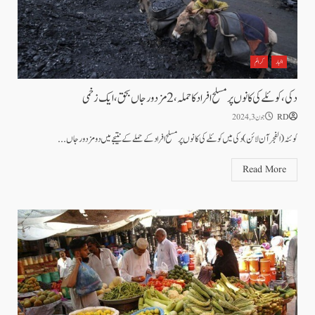
اخبار
کرائم
دکی ،کوئلے کی کانوں پر مسلح افراد کا حملہ، 2مزدور جاں بحق، ایک زخمی
RD
جون 3, 2024
کوئٹہ (الفجرآن لائن)دکی میں کوئلے کی کانوں پر مسلح افراد کے حملے کے نتیجے میں دو مزدورجاں...
Read More