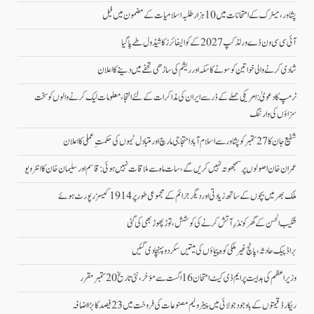
پشاور، میٹرک کے امتحانات میں 10 ہزار طلبہ اسلامیات کے مضمون میں فیل
آئی سی سی ون ڈے ورلڈکپ 2027 کے کوالیفائرز کا شیڈول طے پاگیا
شادی کرنے والی خواتین کو سونے کا سکہ اور ریشم کی ساڑھی تحفے میں دینے کا اعلان
ٹرمپ کا دعویٰ: امریکی حملے کے ڈر سے ایران کی مذاکرات کے لئے التجا، معلومات لیک کرنے والوں کو سخت
سزاؤں کی وارننگ
شفیع جان کا 27 ستمبر کو پشاور سے اسلام آباد احتجاجی مارچ اور متبادل ٹیموں کی حکمتِ عملی کا اعلان
عمران خان اصولوں پر سمجھوتہ نہیں کریں گے، سات ماہ سے ملاقات نہیں ہوئی: قاسم اور سلیمان خان کا انٹرویو
ملک بھر میں بچوں کے ساتھ زیادتی اور دیگر جرائم کے مجموعی طور پر 1914 کیسز رپورٹ ہوئے
شکیب الحسن کے گھر کو نذرِ آتش کرنے کی کوشش، توڑ پھوڑ بھی کی گئی
براڈ پیک حادثہ، پانچ غیرملکی کوہ پیماؤں کی میتیں سکردو پہنچا دی گئیں
وزیراعظم کی ہدایت پر ایم ڈی کیٹ امتحان 16 اگست سے مؤخر، نئی تاریخ 20 ستمبر مقرر
ریکارڈ قیمتوں کے باوجود جولائی میں پیٹرولیم مصنوعات کی فروخت میں 23 فیصد کا بڑا اضافہ