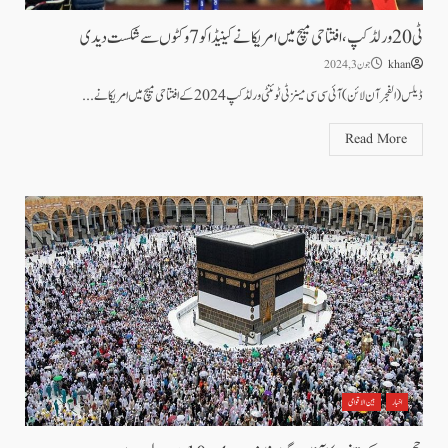
ٹی 20 ورلڈکپ، افتتاحی میچ میں امریکا نے کینیڈا کو 7 وکٹوں سے شکست دیدی
khan
جون 3, 2024
ڈیلس( الفجرآن لائن) آئی سی سی مینز ٹی ٹوئنٹی ورلڈکپ 2024 کے افتتاحی میچ میں امریکا نے...
Read More
اخبار
بین الاقوامی