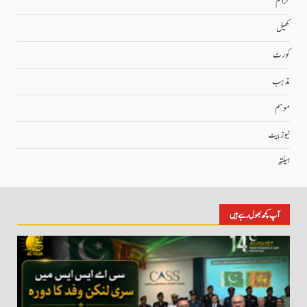
کرائم
کھیل
کورٹ
مذہب
موسم
نیوز بیٹ
ہیلتھ
آپ کچھ بھول رہے ہیں