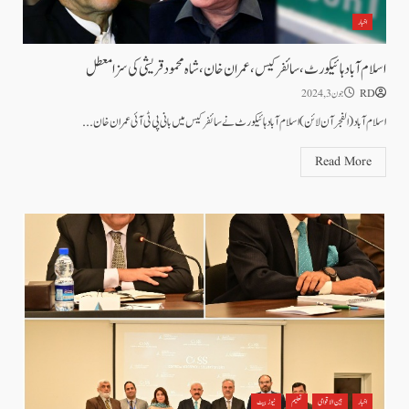
اخبار
اسلام آباد ہائیکورٹ ،سائفر کیس ،عمران خان ،شاہ محمود قریشی کی سزا معطل
RD
جون 3, 2024
اسلام آباد (الفجرآن لائن) اسلام آباد ہائیکورٹ نے سائفر کیس میں بانی پی ٹی آئی عمران خان...
Read More
اخبار
بین الاقوامی
تعلیم
نیوز بیٹ