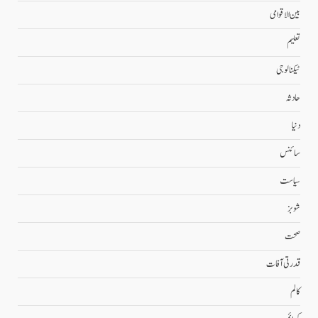
بین الاقوامی
تعلیم
ٹیکنالوجی
حادثہ
دنیا
سائنس
سیاست
شوبز
صحت
قدرتی آفات
کالم