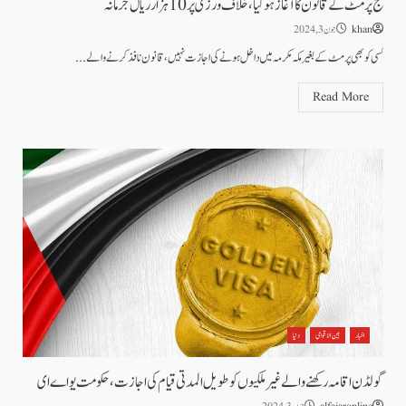
حج پرمٹ کے قانون کا آغاز ہو گیا ، خلاف ورزی پر 10 ہزار ریال جرمانہ
khan
جون 3, 2024
کسی کو بھی پرمٹ کے بغیرمکہ مکرمہ میں داخل ہونے کی اجازت نہیں، قانون نافذ کرنے والے...
Read More
اخبار
بین الاقوامی
دنیا
گولڈن اقامہ رکھنے والے غیرملکیوں کو طویل المدتی قیام کی اجازت، حکومت یو اے ای