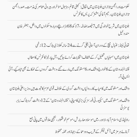
حکومت اور انجمن تاجران بلوچستان میں اتفاق: کمیٹی قائم، ہڑتال مؤخر اور بیرونی عناصر کی مذمت۔ صدر انجمن
تاجران بلوچستان رحیم آغا کی مشترکہ پریس کانفرنس
بلوچستان میں شرح خواندگی میں 7 فیصد اضافہ، 7 لاکھ 68 ہزار بچے دوبارہ اسکولوں میں داخل،جعفرخان
مندوخیل
تھائی لینڈ: فٹبال میچ کے دوران آسمانی بجلی گرنے سے 24 سالہ کھلاڑی ہلاک، 12 زخمی
بلوچستان میں اسمبلیاں تحلیل کرکے شفاف انتخابات کرائے جائیں، آل پارٹیز کانفرنس کا مطالبہ
فتنہ الہندوستان کے 6 خوارج واشک اور 6 مستونگ میں مارے گئے، دہشت گردوں کے ٹھکانے بھی تباہ کیے،آئی
ایس پی آر
واشک اور مستونگ میں کامیاب کارروائیاں دہشت گردی کے خلاف قومی عزم کا ثبوت ہیں، وزیر اعلیٰ بلوچستان
واشک اور مستونگ میں سیکیورٹی فورسز کی بڑی کامیابی، ’فتنہ الہندوستان‘ کے 12 دہشت گرد ہلاک: بابر
یوسفزئی
راولپنڈی، اسلام آباد،لاہور، میں موسلادھار بارش،موسم خوشگوار، نشیبی علاقوں میں پانی جمع
آبنائے ہرمز میں آئل ٹینکر کے قریب دو دھماکے، جہاز اور عملہ محفوظ