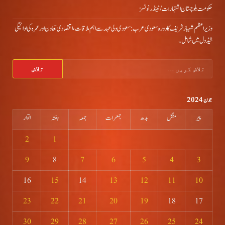
حکومت بلوچستان اشتہارات/ ٹینڈر نوٹسز
وزیراعظم شہباز شریف کا دورہ سعودی عرب: سعودی ولی عہد سے اہم ملاقات، اقتصادی تعاون اور عمرہ کی ادائیگی
شیڈول میں شامل۔
تلاش
کریں
برائے:
جون 2024
پیر
منگل
بدھ
جمعرات
جمعہ
ہفتہ
اتوار
2
1
9
8
7
6
5
4
3
16
15
14
13
12
11
10
23
22
21
20
19
18
17
30
29
28
27
26
25
24