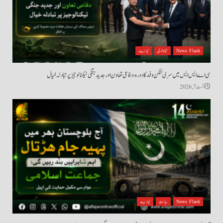
News Flash
ٹیکنالوجی
نیوز بیٹ
سی اے ایس ایس میں سری لنکن وفد کا دورہ، دفاعی تعاون اور جدید جنگی ٹیکنالوجیز پر تبادلہ خیال
اگست 7, 2026
News Flash
سیاست
نیوز بیٹ