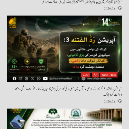
آج بلوچستان بھر میں پہیہ جام ہڑتال، اہم شاہراہیں بند رہیں گی: جماعت اسلامی
اگست 7, 2026
News Flash
کرائم
نیوز بیٹ
آپریشن رَدُّ الفتنہ 3: کوئٹہ کے نواحی علاقوں میں سیکیورٹی فورسز کی بڑی کامیابی، کمانڈر شوکت ماما زخمی، متعدد
دہشت گرد ہلاک
اگست 7, 2026