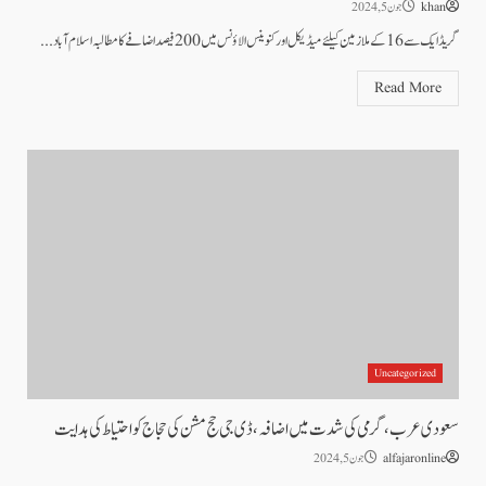
khan
جون 5, 2024
گریڈ ایک سے 16کے ملازمین کیلئے میڈیکل اور کنوینس الاؤنس میں 200فیصد اضافے کا مطالبہ اسلام آباد...
Read More
Uncategorized
سعودی عرب ،گرمی کی شدت میں اضافہ، ڈی جی حج مشن کی حجاج کو احتیاط کی ہدایت
alfajaronline
جون 5, 2024