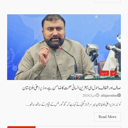
اخبار
نیوز بیٹ
صاف اور شفاف ماحول ہی بہترین انسانی صحت کا ضامن ہے،وزیر اعلیٰ بلوچستان
alfajaronline
جون 5, 2024
کوئٹہ :وزیراعلیٰ بلوچستان میر سرفراز بگٹی نے کہا ہے کہ گڈ گورننس کے قیام کے ساتھ ساتھ...
Read More