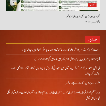
اشتہارات
حکومت بلوچستان اشتہارات/ ٹینڈر نوٹسز
اگست 7, 2026
تازہ خبریں
سی اے ایس ایس میں سری لنکن وفد کا دورہ، دفاعی تعاون اور جدید جنگی ٹیکنالوجیز پر تبادلہ خیال
آج بلوچستان بھر میں پہیہ جام ہڑتال، اہم شاہراہیں بند رہیں گی: جماعت اسلامی
آپریشن رَدُّ الفتنہ 3: کوئٹہ کے نواحی علاقوں میں سیکیورٹی فورسز کی بڑی کامیابی، کمانڈر شوکت ماما زخمی، متعدد
دہشت گرد ہلاک
حکومت بلوچستان اشتہارات/ ٹینڈر نوٹسز
وزیراعظم شہباز شریف کا دورہ سعودی عرب: سعودی ولی عہد سے اہم ملاقات، اقتصادی تعاون اور عمرہ کی ادائیگی
شیڈول میں شامل۔