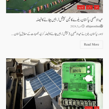
اخبار
بزنس
نیوز بیٹ
عیدالاضحی ،پاکستان ریلوے کا تین سپیشل ٹرینیں چلانے کا فیصلہ
alfajaronline
جون 5, 2024
لاہور :پاکستان ریلویز نے عیدالاضحی پر 3سپیشل ٹرینیں چلانے کا فیصلہ کر لیا۔ تفصیلات کے مطابق پاکستان...
Read More
اخبار
نیوز بیٹ