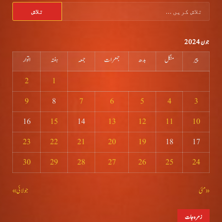
تلاش
کریں
برائے:
جون 2024
پیر
منگل
بدھ
جمعرات
جمعہ
ہفتہ
اتوار
2
1
9
8
7
6
5
4
3
16
15
14
13
12
11
10
23
22
21
20
19
18
17
30
29
28
27
26
25
24
« مئی
جولائی »
زمرہ جات