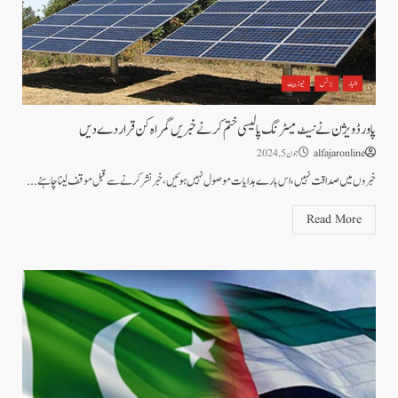
اخبار
بزنس
نیوز بیٹ
پاور ڈویژن نے نیٹ میٹرنگ پالیسی ختم کرنے خبریں گمراہ کن قرار دے دیں
alfajaronline
جون 5, 2024
خبروں میں صداقت نہیں، اس بارے ہدایات موصول نہیں ہوئیں،خبر نشر کرنے سے قبل موقف لینا چاہئے...
Read More