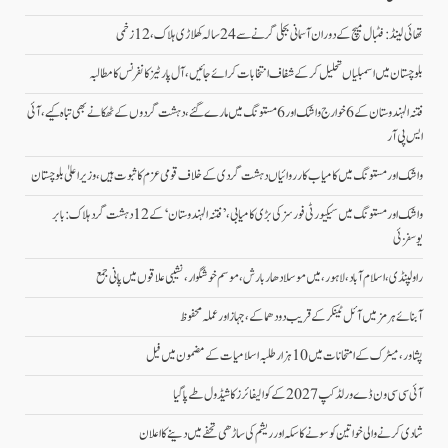
تھائی لینڈ: فٹبال میچ کے دوران آسمانی بجلی گرنے سے 24 سالہ کھلاڑی ہلاک، 12 زخمی
بلوچستان میں اسمبلیاں تحلیل کرکے شفاف انتخابات کرائے جائیں، آل پارٹیز کانفرنس کا مطالبہ
فتنہ الہندوستان کے 6 خوارج واشک اور 6 مستونگ میں مارے گئے، دہشت گردوں کے ٹھکانے بھی تباہ کیے،آئی
ایس پی آر
واشک اور مستونگ میں کامیاب کارروائیاں دہشت گردی کے خلاف قومی عزم کا ثبوت ہیں، وزیر اعلیٰ بلوچستان
واشک اور مستونگ میں سیکیورٹی فورسز کی بڑی کامیابی، ’فتنہ الہندوستان‘ کے 12 دہشت گرد ہلاک: بابر
یوسفزئی
راولپنڈی، اسلام آباد،لاہور، میں موسلادھار بارش،موسم خوشگوار، نشیبی علاقوں میں پانی جمع
آبنائے ہرمز میں آئل ٹینکر کے قریب دو دھماکے، جہاز اور عملہ محفوظ
پشاور، میٹرک کے امتحانات میں 10 ہزار طلبہ اسلامیات کے مضمون میں فیل
آئی سی سی ون ڈے ورلڈکپ 2027 کے کوالیفائرز کا شیڈول طے پاگیا
شادی کرنے والی خواتین کو سونے کا سکہ اور ریشم کی ساڑھی تحفے میں دینے کا اعلان