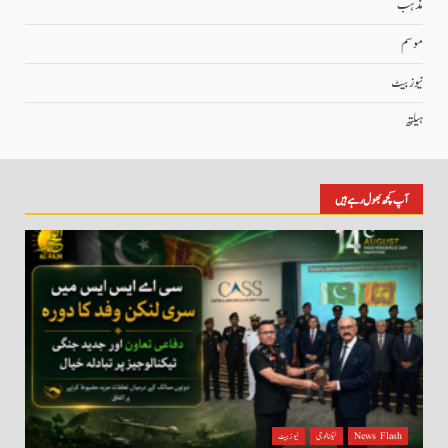
مذہب
موسم
نیوز بیٹ
ہیلتھ
آپ کچھ بھول رہے ہیں
News Flash
ٹیکنالوجی
نیوز بیٹ