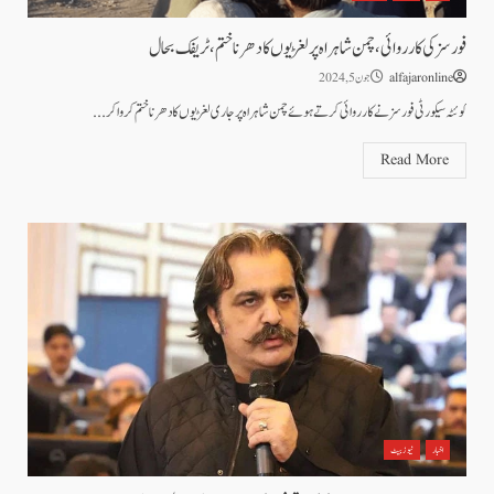
فورسز کی کارروائی، چمن شاہراہ پر لغڑیوں کا دھرنا ختم ،ٹریفک بحال
alfajaronline
جون 5, 2024
کوئٹہ سیکورٹی فورسز نے کارروائی کرتے ہوئے چمن شاہراہ پر جاری لغڑیوں کا دھرنا ختم کروا کر...
Read More
اخبار
نیوز بیٹ