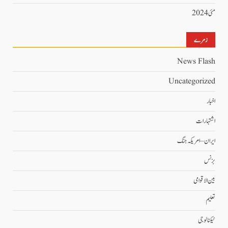
مئی 2024
زمرے
News Flash
Uncategorized
اخبار
اشتہارات
ایران – امریکہ جنگ
بزنس
بین الاقوامی
تعلیم
ٹیکنالوجی