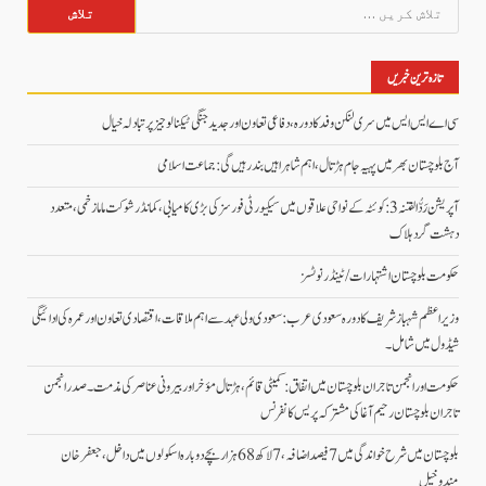
تلاش
کریں
برائے:
تازہ ترین خبریں
سی اے ایس ایس میں سری لنکن وفد کا دورہ، دفاعی تعاون اور جدید جنگی ٹیکنالوجیز پر تبادلہ خیال
آج بلوچستان بھر میں پہیہ جام ہڑتال، اہم شاہراہیں بند رہیں گی: جماعت اسلامی
آپریشن رَدُّ الفتنہ 3: کوئٹہ کے نواحی علاقوں میں سیکیورٹی فورسز کی بڑی کامیابی، کمانڈر شوکت ماما زخمی، متعدد
دہشت گرد ہلاک
حکومت بلوچستان اشتہارات/ ٹینڈر نوٹسز
وزیراعظم شہباز شریف کا دورہ سعودی عرب: سعودی ولی عہد سے اہم ملاقات، اقتصادی تعاون اور عمرہ کی ادائیگی
شیڈول میں شامل۔
حکومت اور انجمن تاجران بلوچستان میں اتفاق: کمیٹی قائم، ہڑتال مؤخر اور بیرونی عناصر کی مذمت۔ صدر انجمن
تاجران بلوچستان رحیم آغا کی مشترکہ پریس کانفرنس
بلوچستان میں شرح خواندگی میں 7 فیصد اضافہ، 7 لاکھ 68 ہزار بچے دوبارہ اسکولوں میں داخل،جعفرخان
مندوخیل