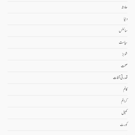
حادثہ
دنیا
سائنس
سیاست
شوبز
صحت
قدرتی آفات
کالم
کرائم
کھیل
کورٹ