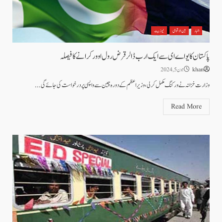
اخبار
بین الاقوامی
نیوز بیٹ
پاکستان کا یو اے ای سے ایک ارب ڈالر قرض رول اوور کرانے کا فیصلہ
khan
جون 5, 2024
وزارت خزانہ نے ورکنگ مکمل کرلی، وزیراعظم کے دورہ چین سے واپسی پر درخواست کی جائے گی...
Read More