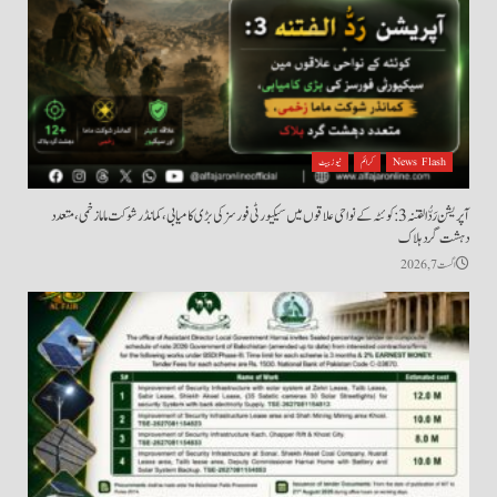
News Flash
کرائم
نیوز بیٹ
آپریشن رَدُّ الفتنہ 3: کوئٹہ کے نواحی علاقوں میں سیکیورٹی فورسز کی بڑی کامیابی، کمانڈر شوکت ماما زخمی، متعدد
دہشت گرد ہلاک
اگست 7, 2026