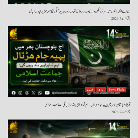
سی اے ایس ایس میں سری لنکن وفد کا دورہ، دفاعی تعاون اور جدید جنگی ٹیکنالوجیز پر تبادلہ خیال
اگست 7, 2026
News Flash
سیاست
نیوز بیٹ
آج بلوچستان بھر میں پہیہ جام ہڑتال، اہم شاہراہیں بند رہیں گی: جماعت اسلامی
اگست 7, 2026