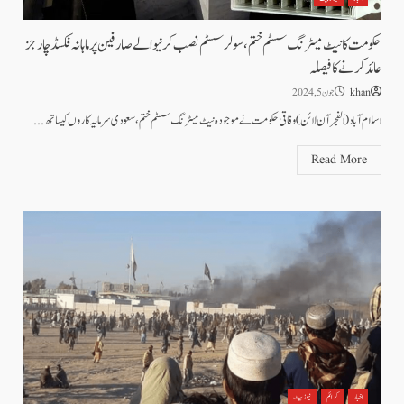
حکومت کا نیٹ میٹرنگ سسٹم ختم ،سولر سسٹم نصب کرنیوالے صارفین پر ماہانہ فکسڈ چارجز
عائد کرنے کا فیصلہ
khan
جون 5, 2024
اسلام آباد (الفجرآن لائن) وفاقی حکومت نے موجودہ نیٹ میٹرنگ سسٹم ختم ، سعودی سرمایہ کاروں کیساتھ...
Read More
اخبار
کرائم
نیوز بیٹ