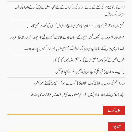
ٹرمپ کا دعویٰ: امریکی حملے کے ڈر سے ایران کی مذاکرات کے لئے التجا، معلومات لیک کرنے والوں کو سخت
سزاؤں کی وارننگ
شفیع جان کا 27 ستمبر کو پشاور سے اسلام آباد احتجاجی مارچ اور متبادل ٹیموں کی حکمتِ عملی کا اعلان
عمران خان اصولوں پر سمجھوتہ نہیں کریں گے، سات ماہ سے ملاقات نہیں ہوئی: قاسم اور سلیمان خان کا انٹرویو
ملک بھر میں بچوں کے ساتھ زیادتی اور دیگر جرائم کے مجموعی طور پر 1914 کیسز رپورٹ ہوئے
شکیب الحسن کے گھر کو نذرِ آتش کرنے کی کوشش، توڑ پھوڑ بھی کی گئی
براڈ پیک حادثہ، پانچ غیرملکی کوہ پیماؤں کی میتیں سکردو پہنچا دی گئیں
وزیراعظم کی ہدایت پر ایم ڈی کیٹ امتحان 16 اگست سے مؤخر، نئی تاریخ 20 ستمبر مقرر
ریکارڈ قیمتوں کے باوجود جولائی میں پیٹرولیم مصنوعات کی فروخت میں 23 فیصد کا بڑا اضافہ
حالیہ تبصرے
آرکائیوز