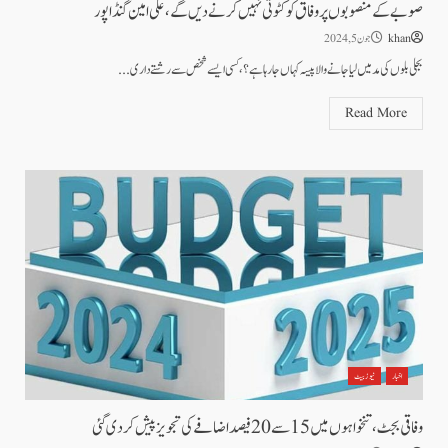
صوبے کے منصوبوں پر وفاق کو کٹوتی نہیں کرنے دیں گے،علی امین گنڈاپور
khan
جون 5, 2024
بجلی بلوں کی مد میں لیا جانے والا پیسہ کہاں جارہا ہے؟،کسی ایسے شخص سے رشتے داری...
Read More
اخبار
نیوز بیٹ
وفاقی بجٹ ،تنخواہوں میں 15سے 20فیصد اضافے کی تجویز پیش کردی گئی