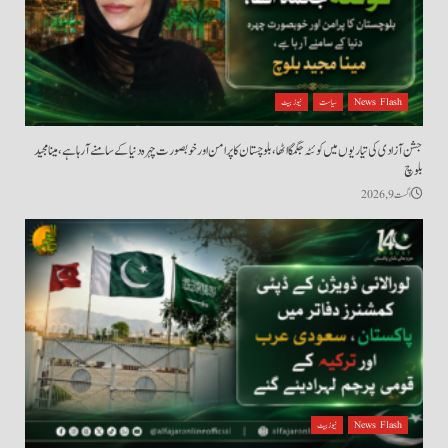
News Flash
سیاست
نیوز بیٹ
جشن آزادی کی تیاریوں میں کوئٹہ جگمگا اٹھا، بلوچستان کا پرامن اور خوبصورت چہرہ دنیا کے سامنے آ رہا ہے، مینا مجید
بلوچ
اگست 9, 2026
News Flash
نیوز بیٹ