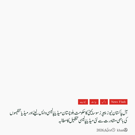
News Flash
بزنس
سیاست
نیوز بیٹ
آل پاکستان نیوز پیپرز سوسائیٹی کا حکومت بلوچستان میڈیا پالیسی واپس لینے اور میڈیا تنظیموں
کی باہمی مشاورت سے نئی میڈیا پالیسی تشکیل کا مطالبہ
khan
جولائی 6, 2026