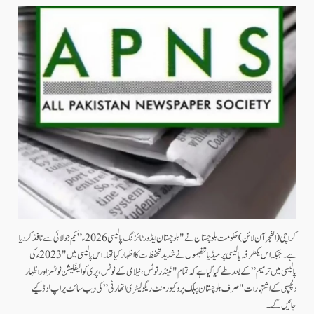
کراچی (الفجرآن لائن) حکومت بلوچستان نے "بلوچستان ایڈورٹائزنگ پالیسی 2026ء” یکم جولائی سے نافذ کر دیا
ہے۔جبکہ اس یکطرفہ پالیسی پر میڈیا تنظیموں نے شدید تحفظات کا اظہار کیا تھا۔ اس پالیسی میں "2023ء کی
پالیسی میں ترمیم” کے بعد طے کیا گیا ہے کہ تمام "ٹینڈر نوٹس، نیلامی کے نوٹس، پری کوالیفکیشن نوٹسز اور اظہار
دلچسپی کے اشتہارات "صرف بلوچستان پبلک پروکیورمنٹ ریگولیٹری اتھارٹی ” کی ویب سائٹ پر اپ لوڈ کیے
جائیں گے۔