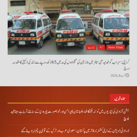
News Flash
کرائم
نیوز بیٹ
کراچی: سہراب گوٹھ ایدھی سینٹر میں ملازمین کی تنخواہوں کی مد میں 65 لاکھ روپے سے زائد کی ڈکیتی کا مقدمہ
درج
اگست 8, 2026
تازہ خبریں
جشن آزادی کی تیاریوں میں کوئٹہ جگمگا اٹھا، بلوچستان کا پرامن اور خوبصورت چہرہ دنیا کے سامنے آ رہا ہے، مینا مجید
بلوچ
لورالائی ڈویژن کے ڈپٹی کمشنرز دفاتر میں پاکستان، سعودی عرب اور ترکیہ کے قومی پرچم لہرا دیئے گئے