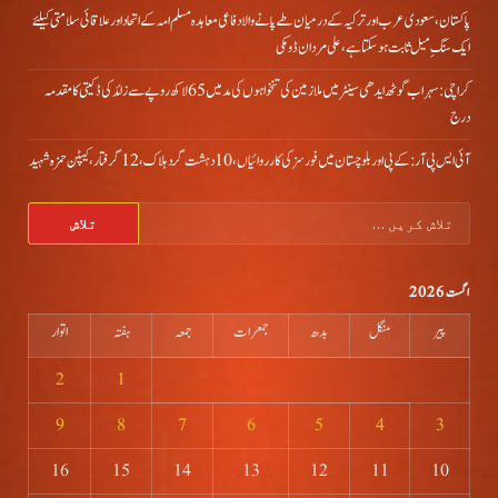
پاکستان، سعودی عرب اور ترکیہ کے درمیان طے پانے والا دفاعی معاہدہ مسلم امہ کے اتحاد اور علاقائی سلامتی کیلئے
ایک سنگِ میل ثابت ہو سکتا ہے، علی مردان ڈومکی
کراچی: سہراب گوٹھ ایدھی سینٹر میں ملازمین کی تنخواہوں کی مد میں 65 لاکھ روپے سے زائد کی ڈکیتی کا مقدمہ
درج
آئی ایس پی آر: کے پی اور بلوچستان میں فورسز کی کارروائیاں، 10 دہشت گرد ہلاک، 12 گرفتار، کیپٹن حمزہ شہید
تلاش
کریں
برائے:
اگست 2026
پیر
منگل
بدھ
جمعرات
جمعہ
ہفتہ
اتوار
2
1
9
8
7
6
5
4
3
16
15
14
13
12
11
10