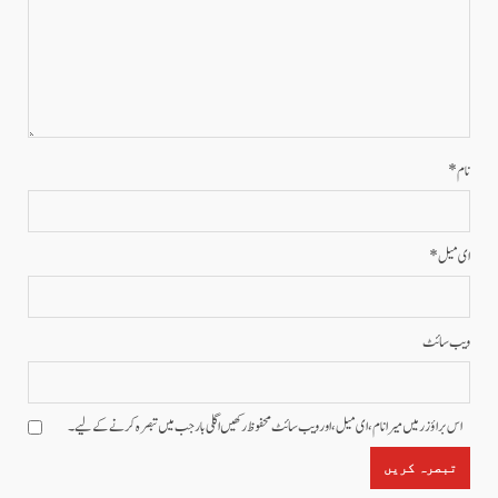
نام
*
ای میل
*
ویب‌ سائٹ
اس براؤزر میں میرا نام، ای میل، اور ویب سائٹ محفوظ رکھیں اگلی بار جب میں تبصرہ کرنے کےلیے۔