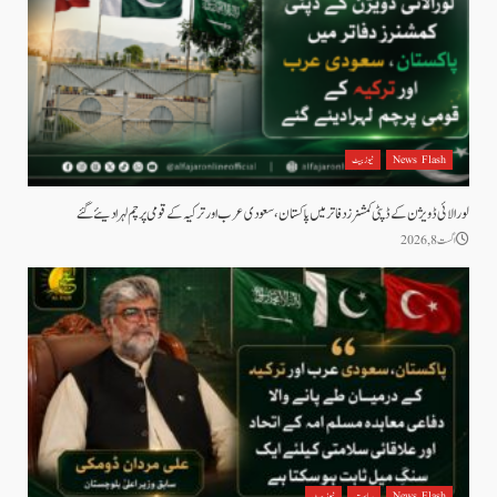
News Flash
نیوز بیٹ
لورالائی ڈویژن کے ڈپٹی کمشنرز دفاتر میں پاکستان، سعودی عرب اور ترکیہ کے قومی پرچم لہرا دیئے گئے
اگست 8, 2026
News Flash
سیاست
نیوز بیٹ