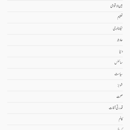
بین الاقوامی
تعلیم
ٹیکنالوجی
حادثہ
دنیا
سائنس
سیاست
شوبز
صحت
قدرتی آفات
کالم