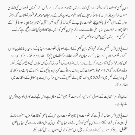
اس پالیسی کا مقصد مذکورہ اشتہارات کی اخبارات میں اشاعت محدود کرنا ہے، جس کے نتیجے میں بلوچستان کی اخباری
صنعت کو شدید مالی بحران کا سامنا کرنا پڑے گا اور حکومت اور پریس کے درمیان موجود خوشگوار تعلقات بھی متاثر
ہوں گے۔ اس قسم کی پالیسی پہلے حکومت پنجاب نے بھی نافذ کی تھی، لیکن "آل پاکستان نیوز پیپرز سوسائٹی ” کے
احتجاج اور درخواست پر وزیر اعلیٰ پنجاب نے ازراہ کرم اس پالیسی کو واپس لینے کا اعلان کیا تھا۔ واضح رہے کہ ملک
کے کسی صوبے میں ایسی پالیسی نافذ العمل نہیں ہے۔
اے پی این ایس سمجھتی ہے کہ نئی اشتہاری پالیسی کے ذریعے صوبائی حکومت اور میڈیا کے درمیان فاصلے پیدا ہوں
گے اور حکومت اور پرنٹ میڈیا کے درمیان خوشگوار تعلقات کو نقصان پہنچے گا۔ ہمارا پختہ موقف ہے کہ اخبارات
میں ٹینڈر نوٹسز کی اشاعت بند کرنے سے نہ صرف اخبارات کی اشتہاری آمدنی میں نمایاں کمی واقع ہوگی بلکہ ممکنہ
بولی دہندگان بھی اس اہم عوامی معلومات تک بروقت رسائی سے محروم ہو جائیں گے، جس کے باعث وہ سرکاری
خریداری کے عمل میں مؤثر انداز میں حصہ نہیں لے سکیں گے۔ مزید برآں اس سے بدعنوانی کے امکانات میں
اضافہ ہوگا۔
لہذا یہ اقدام "شفافیت کے اصول” اور "پروکیورمنٹ قوانین” کے منافی ہے، اس لیے اسے فوری طور پر واپس لیا
جانا چاہیے۔
اے پی این ایس مطالبہ کرتی ہے کہ حکومت بلوچستان حکومت اور پریس کے باہمی تعلقات کو مزید مضبوط بنانے
کی روایت کو برقرار رکھتے ہوئے اس پالیسی کو واپس لے اور میڈیا تنظیموں کی باہمی مشاورت سے نئی میڈیا پالیسی
تشکیل دے تاکہ صوبے کے اخبارات کو درپیش اس مسئلے کو خوش اسلوبی سے حل کیا جاسکے۔