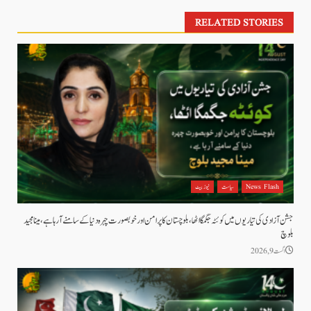
RELATED STORIES
News Flash
سیاست
نیوز بیٹ
جشن آزادی کی تیاریوں میں کوئٹہ جگمگا اٹھا، بلوچستان کا پرامن اور خوبصورت چہرہ دنیا کے سامنے آ رہا ہے، مینا مجید
بلوچ
اگست 9, 2026