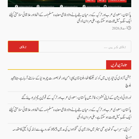
پاکستان، سعودی عرب اور ترکیہ کے درمیان طے پانے والا دفاعی معاہدہ مسلم امہ کے اتحاد اور علاقائی سلامتی کیلئے
ایک سنگِ میل ثابت ہو سکتا ہے، علی مردان ڈومکی
اگست 8, 2026
تلاش
کریں
برائے:
تازہ ترین خبریں
جشن آزادی کی تیاریوں میں کوئٹہ جگمگا اٹھا، بلوچستان کا پرامن اور خوبصورت چہرہ دنیا کے سامنے آ رہا ہے، مینا مجید
بلوچ
لورالائی ڈویژن کے ڈپٹی کمشنرز دفاتر میں پاکستان، سعودی عرب اور ترکیہ کے قومی پرچم لہرا دیئے گئے
پاکستان، سعودی عرب اور ترکیہ کے درمیان طے پانے والا دفاعی معاہدہ مسلم امہ کے اتحاد اور علاقائی سلامتی کیلئے
ایک سنگِ میل ثابت ہو سکتا ہے، علی مردان ڈومکی
کراچی: سہراب گوٹھ ایدھی سینٹر میں ملازمین کی تنخواہوں کی مد میں 65 لاکھ روپے سے زائد کی ڈکیتی کا مقدمہ
درج