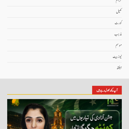
کرائم
کھیل
کورٹ
مذہب
موسم
نیوز بیٹ
ہیلتھ
آپ کچھ بھول رہے ہیں