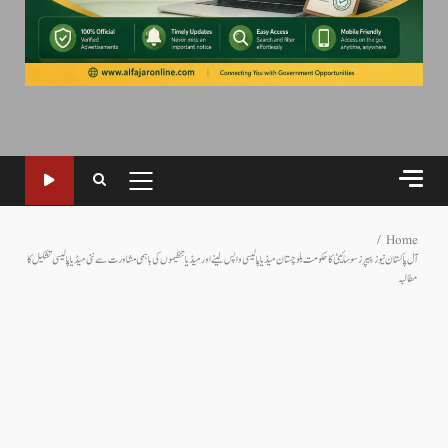
PRIMARY
MENU
Home
آل پاکستان نیوز پیپرز سوسائیٹی کا حکومت بلوچستان میڈیا پالیسی واپس لینے اور میڈیا تنظیموں کی باہمی مشاورت سے نئی میڈیا پالیسی تشکیل کا
مطالبہ