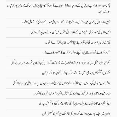
پاکستان، سعودی عرب اور ترکیہ کے درمیان دفاعی معاہدے کی تاریخی کامیابی پرتینوں ممالک میں بھرپورخوشیاں
منانے کا فیصلہ
مجتبیٰ خامنہ ای کی طویل غیرحاضری اور تشویشناک صحت: ایرانی صدر کے ذرائع کا تشویش کا اظہار
امن وامان کی صورتحال،بلوچستان کے 4 بلدیاتی حلقوں میں آج ہونے والی پولنگ ملتوی
حج 2027 پرائیویٹ حج آپریشن کیلئے نیا ڈیجیٹل نظام نافذ کرنے کا فیصلہ
محسن نقوی نے شہداء اور غازیوں کیلئے سول اعزازات کی منظوری دے دی
ہنگو آپریشن: سیکیورٹی فورسز کو سلام، فتنۃ الخوارج کے 7 دہشت گردوں کی ہلاکت پر فخر ہے، میر سرفراز بگٹی
ہنگو میں انٹیلیجنس بیسڈ آپریشن، 7 دہشت گرد ہلاک، کیپٹن حمزہ اکرم شہید
سانحہ سول ہسپتال کی دسویں برسی: 8 اگست بلوچستان کی تاریخ کا سیاہ ترین دن ہے، وزیر اعلیٰ میر سرفراز بگٹی
وزیر اعلیٰ بلوچستان کا بیرسٹر گوہر کی والدہ کے انتقال پر اظہارِ افسوس، تعزیت کا اظہار
وفاقی حکومت کا بڑا فیصلہ: پیٹرول اور ڈیزل کی قیمتوں میں کمی کا نوٹیفکیشن جاری
بولان میں چیک پوسٹ پر دہشت گردوں کی فائرنگ، پولیس کانسٹیبل شہید