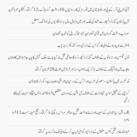
آئی ایس پی آر: کے پی اور بلوچستان میں فورسز کی کارروائیاں، 10 دہشت گرد ہلاک، 12 گرفتار، کیپٹن حمزہ شہید
آل پاکستان گڈز ٹرانسپورٹ اتحاد کی ملک بھر میں ہڑتال،مال بردار گاڑیوں کی لوڈنگ معطل
سوراب: دشت گوران میں قومی شاہراہ پر بم دھماکہ، پل کو شدید نقصان
چہتر سے لاپتہ ہونے والی کارگو بس کے ڈرائیور اور کنڈیکٹرز بازیاب
ٹول ٹیکس اور جرمانوں کے خلاف گڈز ٹرانسپورٹرز کا معاشی قتل بند کیا جائے، ملک جمیل کا پہیہ جام ہڑتال کا اعلان
پنجاب میں اوڈ گینگ کے خلاف بڑا کریک ڈاؤن، سائبر فراڈ میں ملوث 28 ملزمان گرفتار
مکہ مکرمہ میں پاکستان،، سعودی عرب اور ترکیہ کے درمیان تاریخی معاہدہ ہے، گورنر بلوچستان
کراچی کے شفیق موڑ پر تجاوزات کے خلاف آپریشن کے دوران مشتعل افراد کا حملہ، ایس ایچ او سمیت کئی اہلکار
زخمی
بنگلہ دیش: سیاستدان کے مبینہ ماورائے عدالت قتل پر حاضر سروس بریگیڈیئر گرفتار، شیخ حسینہ سمیت 11 افراد
نامزد
عبداللہ طاہر قتل کیس: مقتول کے ڈرائیور کو ہنی ٹریپ کرنے والی ٹک ٹاکر ماریہ گرفتار