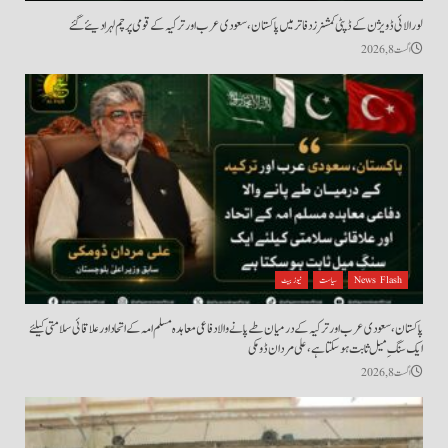
لورالائی ڈویژن کے ڈپٹی کمشنرز دفاتر میں پاکستان، سعودی عرب اور ترکیہ کے قومی پرچم لہرا دیئے گئے
اگست 8, 2026
News Flash
سیاست
نیوز بیٹ
پاکستان، سعودی عرب اور ترکیہ کے درمیان طے پانے والا دفاعی معاہدہ مسلم امہ کے اتحاد اور علاقائی سلامتی کیلئے
ایک سنگِ میل ثابت ہو سکتا ہے، علی مردان ڈومکی
اگست 8, 2026