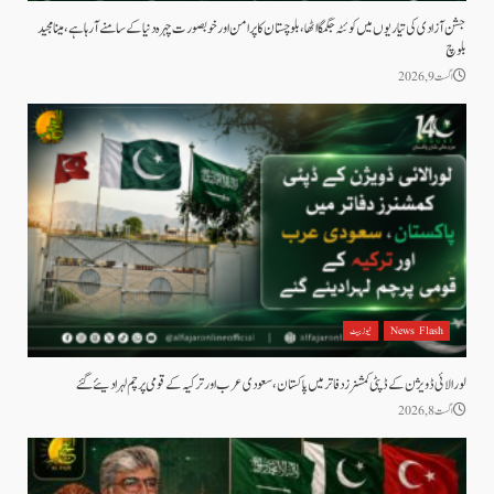
جشن آزادی کی تیاریوں میں کوئٹہ جگمگا اٹھا، بلوچستان کا پرامن اور خوبصورت چہرہ دنیا کے سامنے آ رہا ہے، مینا مجید
بلوچ
اگست 9, 2026
News Flash
نیوز بیٹ
لورالائی ڈویژن کے ڈپٹی کمشنرز دفاتر میں پاکستان، سعودی عرب اور ترکیہ کے قومی پرچم لہرا دیئے گئے
اگست 8, 2026