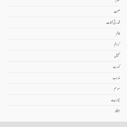
شوبز
صحت
قدرتی آفات
کالم
کرائم
کھیل
کورٹ
مذہب
موسم
نیوز بیٹ
ہیلتھ