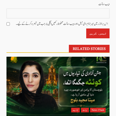
ویب‌ سائٹ
اس براؤزر میں میرا نام، ای میل، اور ویب سائٹ محفوظ رکھیں اگلی بار جب میں تبصرہ کرنے کےلیے۔
RELATED STORIES
News Flash
سیاست
نیوز بیٹ