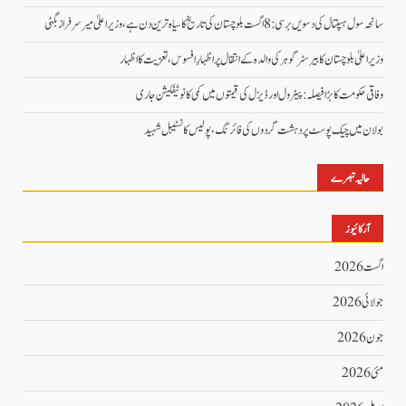
سانحہ سول ہسپتال کی دسویں برسی: 8 اگست بلوچستان کی تاریخ کا سیاہ ترین دن ہے، وزیر اعلیٰ میر سرفراز بگٹی
وزیر اعلیٰ بلوچستان کا بیرسٹر گوہر کی والدہ کے انتقال پر اظہارِ افسوس، تعزیت کا اظہار
وفاقی حکومت کا بڑا فیصلہ: پیٹرول اور ڈیزل کی قیمتوں میں کمی کا نوٹیفکیشن جاری
بولان میں چیک پوسٹ پر دہشت گردوں کی فائرنگ، پولیس کانسٹیبل شہید
حالیہ تبصرے
آرکائیوز
اگست 2026
جولائی 2026
جون 2026
مئی 2026