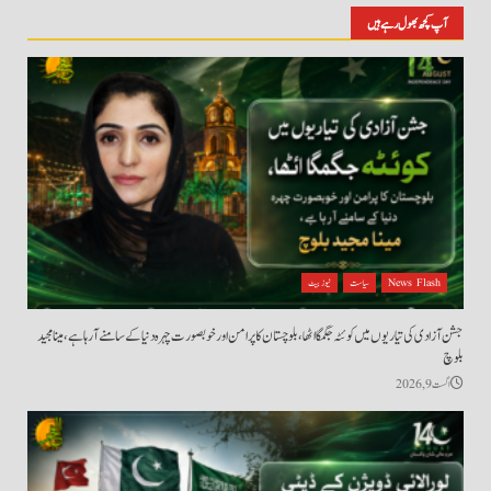
آپ کچھ بھول رہے ہیں
News Flash
سیاست
نیوز بیٹ
جشن آزادی کی تیاریوں میں کوئٹہ جگمگا اٹھا، بلوچستان کا پرامن اور خوبصورت چہرہ دنیا کے سامنے آ رہا ہے، مینا مجید
بلوچ
اگست 9, 2026