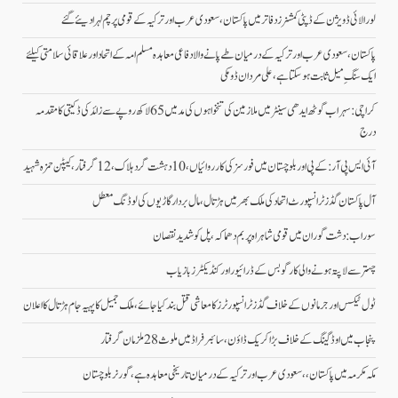
لورالائی ڈویژن کے ڈپٹی کمشنرز دفاتر میں پاکستان، سعودی عرب اور ترکیہ کے قومی پرچم لہرا دیئے گئے
پاکستان، سعودی عرب اور ترکیہ کے درمیان طے پانے والا دفاعی معاہدہ مسلم امہ کے اتحاد اور علاقائی سلامتی کیلئے
ایک سنگِ میل ثابت ہو سکتا ہے، علی مردان ڈومکی
کراچی: سہراب گوٹھ ایدھی سینٹر میں ملازمین کی تنخواہوں کی مد میں 65 لاکھ روپے سے زائد کی ڈکیتی کا مقدمہ
درج
آئی ایس پی آر: کے پی اور بلوچستان میں فورسز کی کارروائیاں، 10 دہشت گرد ہلاک، 12 گرفتار، کیپٹن حمزہ شہید
آل پاکستان گڈز ٹرانسپورٹ اتحاد کی ملک بھر میں ہڑتال،مال بردار گاڑیوں کی لوڈنگ معطل
سوراب: دشت گوران میں قومی شاہراہ پر بم دھماکہ، پل کو شدید نقصان
چہتر سے لاپتہ ہونے والی کارگو بس کے ڈرائیور اور کنڈیکٹرز بازیاب
ٹول ٹیکس اور جرمانوں کے خلاف گڈز ٹرانسپورٹرز کا معاشی قتل بند کیا جائے، ملک جمیل کا پہیہ جام ہڑتال کا اعلان
پنجاب میں اوڈ گینگ کے خلاف بڑا کریک ڈاؤن، سائبر فراڈ میں ملوث 28 ملزمان گرفتار
مکہ مکرمہ میں پاکستان،، سعودی عرب اور ترکیہ کے درمیان تاریخی معاہدہ ہے، گورنر بلوچستان