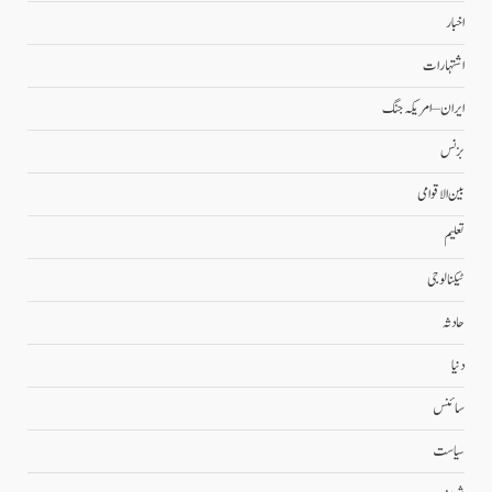
اخبار
اشتہارات
ایران – امریکہ جنگ
بزنس
بین الاقوامی
تعلیم
ٹیکنالوجی
حادثہ
دنیا
سائنس
سیاست