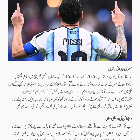
مصر کی ابتدائی برتری
اٹلانٹا( الفجرآن لائن) ورلڈ کپ 2026 کے راؤنڈ آف 16 کے ایک انتہائی سنسنی خیز میچ میں دفاعی چیمپئن
ارجنٹائن نے مصر کے خلاف شاندار واپسی کرتے ہوئے فتح سمیٹی۔ اٹلانٹا کے مرسڈیز بینز اسٹیڈیم میں کھیلے گئے اس
میچ میں مصر نے جارحانہ آغاز کیا۔ یاسر ابراہیم نے 15ویں منٹ میں گول کر کے مصر کو برتری دلائی،
جبکہ 67ویں منٹ میں مصطفیٰ زیکو نے دوسرا گول کر کے ارجنٹائن کو شدید دباؤ میں ڈال دیا۔ ایک وقت پر لیونل
میسی پہلے ہاف میں پنالٹی کک بھی ضائع کر چکے تھے، جس سے ارجنٹائن کی شکست یقینی دکھائی دے رہی تھی۔
ارجنٹائن کی تاریخی واپسی
جب میچ ختم ہونے میں چند منٹ باقی تھے، ارجنٹائن کے کھلاڑیوں نے کھیل کا پانسہ پلٹ دیا۔ 79ویں منٹ میں
کرسچن رومیرو نے میسی کے پاس پر پہلا گول کیا۔ اس کے فوراً بعد، 83ویں منٹ میں کپتان لیونل میسی نے ایک