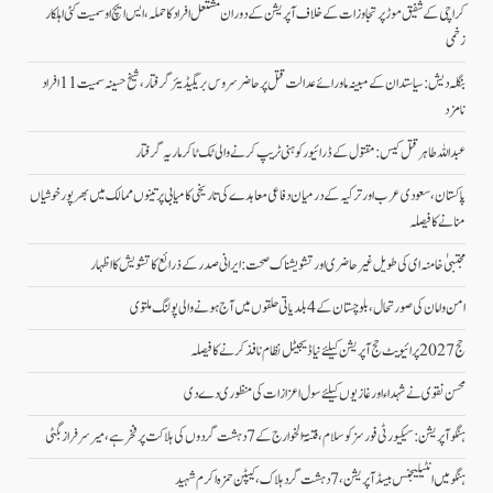
کراچی کے شفیق موڑ پر تجاوزات کے خلاف آپریشن کے دوران مشتعل افراد کا حملہ، ایس ایچ او سمیت کئی اہلکار
زخمی
بنگلہ دیش: سیاستدان کے مبینہ ماورائے عدالت قتل پر حاضر سروس بریگیڈیئر گرفتار، شیخ حسینہ سمیت 11 افراد
نامزد
عبداللہ طاہر قتل کیس: مقتول کے ڈرائیور کو ہنی ٹریپ کرنے والی ٹک ٹاکر ماریہ گرفتار
پاکستان، سعودی عرب اور ترکیہ کے درمیان دفاعی معاہدے کی تاریخی کامیابی پرتینوں ممالک میں بھرپورخوشیاں
منانے کا فیصلہ
مجتبیٰ خامنہ ای کی طویل غیرحاضری اور تشویشناک صحت: ایرانی صدر کے ذرائع کا تشویش کا اظہار
امن وامان کی صورتحال،بلوچستان کے 4 بلدیاتی حلقوں میں آج ہونے والی پولنگ ملتوی
حج 2027 پرائیویٹ حج آپریشن کیلئے نیا ڈیجیٹل نظام نافذ کرنے کا فیصلہ
محسن نقوی نے شہداء اور غازیوں کیلئے سول اعزازات کی منظوری دے دی
ہنگو آپریشن: سیکیورٹی فورسز کو سلام، فتنۃ الخوارج کے 7 دہشت گردوں کی ہلاکت پر فخر ہے، میر سرفراز بگٹی
ہنگو میں انٹیلیجنس بیسڈ آپریشن، 7 دہشت گرد ہلاک، کیپٹن حمزہ اکرم شہید