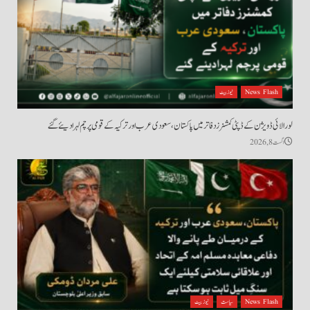
News Flash
نیوز بیٹ
لورالائی ڈویژن کے ڈپٹی کمشنرز دفاتر میں پاکستان، سعودی عرب اور ترکیہ کے قومی پرچم لہرا دیئے گئے
اگست 8, 2026
News Flash
سیاست
نیوز بیٹ