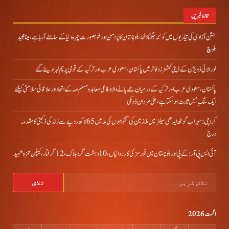
تازہ خبریں
جشن آزادی کی تیاریوں میں کوئٹہ جگمگا اٹھا، بلوچستان کا پرامن اور خوبصورت چہرہ دنیا کے سامنے آ رہا ہے، مینا مجید
بلوچ
لورالائی ڈویژن کے ڈپٹی کمشنرز دفاتر میں پاکستان، سعودی عرب اور ترکیہ کے قومی پرچم لہرا دیئے گئے
پاکستان، سعودی عرب اور ترکیہ کے درمیان طے پانے والا دفاعی معاہدہ مسلم امہ کے اتحاد اور علاقائی سلامتی کیلئے
ایک سنگِ میل ثابت ہو سکتا ہے، علی مردان ڈومکی
کراچی: سہراب گوٹھ ایدھی سینٹر میں ملازمین کی تنخواہوں کی مد میں 65 لاکھ روپے سے زائد کی ڈکیتی کا مقدمہ
درج
آئی ایس پی آر: کے پی اور بلوچستان میں فورسز کی کارروائیاں، 10 دہشت گرد ہلاک، 12 گرفتار، کیپٹن حمزہ شہید
تلاش
کریں
برائے:
اگست 2026