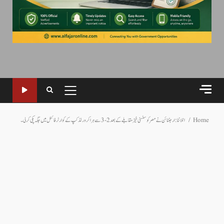
PRIMARY
MENU
Home
اٹلانٹا: ارجنٹائن نے مصر کو سنسنی خیز مقابلے کے بعد 2-3 سے ہرا کر ورلڈ کپ کے کوارٹر فائنل میں جگہ پکی کر لی۔