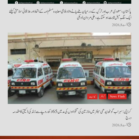
پاکستان، سعودی عرب اور ترکیہ کے درمیان طے پانے والا دفاعی معاہدہ مسلم امہ کے اتحاد اور علاقائی سلامتی کیلئے
ایک سنگِ میل ثابت ہو سکتا ہے، علی مردان ڈومکی
اگست 8, 2026
News Flash
کرائم
نیوز بیٹ
کراچی: سہراب گوٹھ ایدھی سینٹر میں ملازمین کی تنخواہوں کی مد میں 65 لاکھ روپے سے زائد کی ڈکیتی کا مقدمہ
درج
اگست 8, 2026