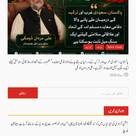
News Flash
سیاست
نیوز بیٹ
پاکستان، سعودی عرب اور ترکیہ کے درمیان طے پانے والا دفاعی معاہدہ مسلم امہ کے اتحاد اور علاقائی سلامتی کیلئے
ایک سنگِ میل ثابت ہو سکتا ہے، علی مردان ڈومکی
اگست 8, 2026
تلاش
کریں
برائے:
تازہ ترین خبریں
جشن آزادی کی تیاریوں میں کوئٹہ جگمگا اٹھا، بلوچستان کا پرامن اور خوبصورت چہرہ دنیا کے سامنے آ رہا ہے، مینا مجید
بلوچ