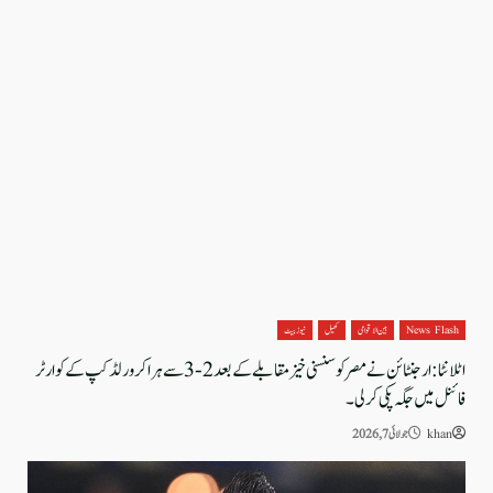
News Flash
بین الاقوامی
کھیل
نیوز بیٹ
اٹلانٹا: ارجنٹائن نے مصر کو سنسنی خیز مقابلے کے بعد 2-3 سے ہرا کر ورلڈ کپ کے کوارٹر
فائنل میں جگہ پکی کر لی۔
khan
جولائی 7, 2026