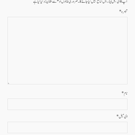
آپ کا ای میل ایڈریس شائع نہیں کیا جائے گا۔
ضروری خانوں کو
*
سے نشان زد کیا گیا ہے
تبصرہ
*
نام
*
ای میل
*