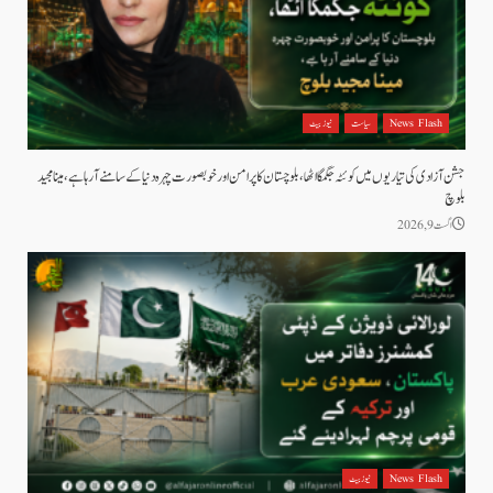
News Flash
سیاست
نیوز بیٹ
جشن آزادی کی تیاریوں میں کوئٹہ جگمگا اٹھا، بلوچستان کا پرامن اور خوبصورت چہرہ دنیا کے سامنے آ رہا ہے، مینا مجید
بلوچ
اگست 9, 2026
News Flash
نیوز بیٹ