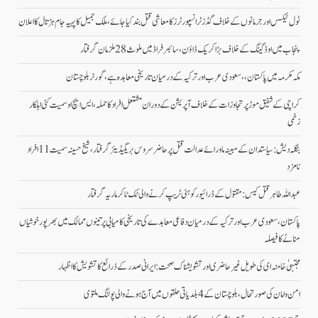
ٹول ٹیکس اور جرمانوں کے خلاف گڈز ٹرانسپورٹرز کا معاشی قتل بند کیا جائے، ملک جمیل کا پہیہ جام ہڑتال کا اعلان
پنجاب میں اوڈ گینگ کے خلاف بڑا کریک ڈاؤن، سائبر فراڈ میں ملوث 28 ملزمان گرفتار
مکہ مکرمہ میں پاکستان،، سعودی عرب اور ترکیہ کے درمیان تاریخی معاہدہ ہے، گورنر بلوچستان
کراچی کے شفیق موڑ پر تجاوزات کے خلاف آپریشن کے دوران مشتعل افراد کا حملہ، ایس ایچ او سمیت کئی اہلکار
زخمی
بنگلہ دیش: سیاستدان کے مبینہ ماورائے عدالت قتل پر حاضر سروس بریگیڈیئر گرفتار، شیخ حسینہ سمیت 11 افراد
نامزد
عبداللہ طاہر قتل کیس: مقتول کے ڈرائیور کو ہنی ٹریپ کرنے والی ٹک ٹاکر ماریہ گرفتار
پاکستان، سعودی عرب اور ترکیہ کے درمیان دفاعی معاہدے کی تاریخی کامیابی پرتینوں ممالک میں بھرپورخوشیاں
منانے کا فیصلہ
مجتبیٰ خامنہ ای کی طویل غیرحاضری اور تشویشناک صحت: ایرانی صدر کے ذرائع کا تشویش کا اظہار
امن وامان کی صورتحال،بلوچستان کے 4 بلدیاتی حلقوں میں آج ہونے والی پولنگ ملتوی