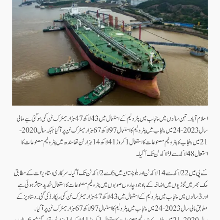
اسلام آباد۔تین سالوں میں پنجاب میں پٹرولیم کے استعمال میں 43 لاکھ 47 ہزار میٹرک ٹن کمی ہوگئی ہے،مالی
سال 2023-24 میں پنجاب میں پٹرولیم کا استعمال 97 لاکھ 67 ہزار میٹرک ٹن پر آگیا جبکہ سال 2020-
21 میں پنجاب کا پٹرولیم مصنوعات کا استعمال 1 کروڑ 41 لاکھ 14 ہزار ٹن تھاسندھ میں پٹرولیم مصنوعات کا
استعمال 48لاکھ سے 9لاکھ ٹن تک آگیا۔
کے پی میں 22لاکھ سے 14لاکھ ٹن اور بلوچستان میں 6سے 2لاکھ ٹن تک آگیا۔سرکاری دستاویزات کے مطابق
ملک بھرمیں گاڑیوں میں اضافہ کے باوجود چاروں صوبوں میں پٹرولیم مصنوعات کا استعمال شدید متاثرہوئی ہے
اور3 سالوں میں پنجاب میں پٹرولیم کے استعمال میں 43 لاکھ 47 ہزار میٹرک ٹن کمی ریکارڈ کی گئی۔دستاویز کے
مطابق مالی سال 2023-24 میں پنجاب میں پٹرولیم کا استعمال 97 لاکھ 67 ہزار میٹرک ٹن پر آگیا۔