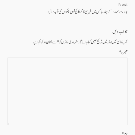
Next
بھارت‘ مندر کے چندہ باکس میں شہری کا گرا آئی فون بھگوان کی ملکیت قرار
جواب دیں
آپ کا ای میل ایڈریس شائع نہیں کیا جائے گا۔
ضروری خانوں کو
*
سے نشان زد کیا گیا ہے
تبصرہ
*
نام
*