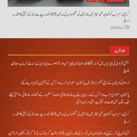
کراچی: سہراب گوٹھ ایدھی سینٹر میں ملازمین کی تنخواہوں کی مد میں 65 لاکھ روپے سے زائد کی ڈکیتی کا مقدمہ
درج
اگست 8, 2026
تازہ خبریں
جشن آزادی کی تیاریوں میں کوئٹہ جگمگا اٹھا، بلوچستان کا پرامن اور خوبصورت چہرہ دنیا کے سامنے آ رہا ہے، مینا مجید
بلوچ
لورالائی ڈویژن کے ڈپٹی کمشنرز دفاتر میں پاکستان، سعودی عرب اور ترکیہ کے قومی پرچم لہرا دیئے گئے
پاکستان، سعودی عرب اور ترکیہ کے درمیان طے پانے والا دفاعی معاہدہ مسلم امہ کے اتحاد اور علاقائی سلامتی کیلئے
ایک سنگِ میل ثابت ہو سکتا ہے، علی مردان ڈومکی
کراچی: سہراب گوٹھ ایدھی سینٹر میں ملازمین کی تنخواہوں کی مد میں 65 لاکھ روپے سے زائد کی ڈکیتی کا مقدمہ
درج
آئی ایس پی آر: کے پی اور بلوچستان میں فورسز کی کارروائیاں، 10 دہشت گرد ہلاک، 12 گرفتار، کیپٹن حمزہ شہید