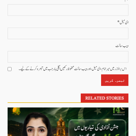
ای میل
*
ویب‌ سائٹ
اس براؤزر میں میرا نام، ای میل، اور ویب سائٹ محفوظ رکھیں اگلی بار جب میں تبصرہ کرنے کےلیے۔
RELATED STORIES