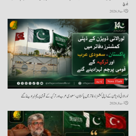
بلوچ
اگست 9, 2026
News Flash
نیوز بیٹ
لورالائی ڈویژن کے ڈپٹی کمشنرز دفاتر میں پاکستان، سعودی عرب اور ترکیہ کے قومی پرچم لہرا دیئے گئے
اگست 8, 2026