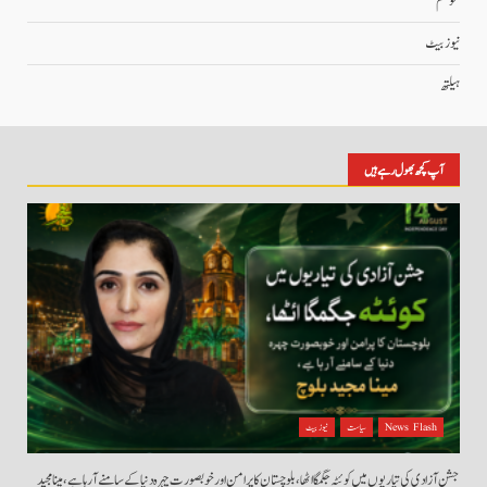
موسم
نیوز بیٹ
ہیلتھ
آپ کچھ بھول رہے ہیں
News Flash
سیاست
نیوز بیٹ
جشن آزادی کی تیاریوں میں کوئٹہ جگمگا اٹھا، بلوچستان کا پرامن اور خوبصورت چہرہ دنیا کے سامنے آ رہا ہے، مینا مجید