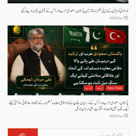
لورالائی ڈویژن کے ڈپٹی کمشنرز دفاتر میں پاکستان، سعودی عرب اور ترکیہ کے قومی پرچم لہرا دیئے گئے
اگست 8, 2026
News Flash
سیاست
نیوز بیٹ
پاکستان، سعودی عرب اور ترکیہ کے درمیان طے پانے والا دفاعی معاہدہ مسلم امہ کے اتحاد اور علاقائی سلامتی کیلئے
ایک سنگِ میل ثابت ہو سکتا ہے، علی مردان ڈومکی
اگست 8, 2026
تلاش