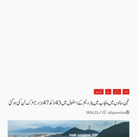
اخبار
بزنس
دنیا
نیوز بیٹ
تین سالوں میں پنجاب میں پٹرولیم کے استعمال میں 43 لاکھ 47 ہزار میٹرک ٹن کمی ہوگئی
alfajaronline
دسمبر 22, 2024