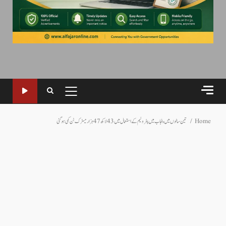
PRIMARY
MENU
Home
تین سالوں میں پنجاب میں پٹرولیم کے استعمال میں 43 لاکھ 47 ہزار میٹرک ٹن کمی ہوگئی