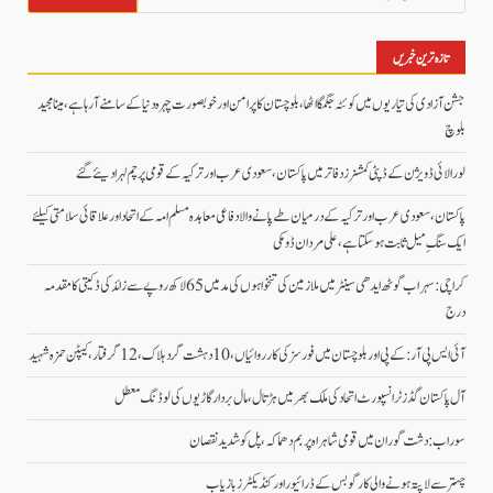
کریں
برائے:
تازہ ترین خبریں
جشن آزادی کی تیاریوں میں کوئٹہ جگمگا اٹھا، بلوچستان کا پرامن اور خوبصورت چہرہ دنیا کے سامنے آ رہا ہے، مینا مجید
بلوچ
لورالائی ڈویژن کے ڈپٹی کمشنرز دفاتر میں پاکستان، سعودی عرب اور ترکیہ کے قومی پرچم لہرا دیئے گئے
پاکستان، سعودی عرب اور ترکیہ کے درمیان طے پانے والا دفاعی معاہدہ مسلم امہ کے اتحاد اور علاقائی سلامتی کیلئے
ایک سنگِ میل ثابت ہو سکتا ہے، علی مردان ڈومکی
کراچی: سہراب گوٹھ ایدھی سینٹر میں ملازمین کی تنخواہوں کی مد میں 65 لاکھ روپے سے زائد کی ڈکیتی کا مقدمہ
درج
آئی ایس پی آر: کے پی اور بلوچستان میں فورسز کی کارروائیاں، 10 دہشت گرد ہلاک، 12 گرفتار، کیپٹن حمزہ شہید
آل پاکستان گڈز ٹرانسپورٹ اتحاد کی ملک بھر میں ہڑتال،مال بردار گاڑیوں کی لوڈنگ معطل
سوراب: دشت گوران میں قومی شاہراہ پر بم دھماکہ، پل کو شدید نقصان
چہتر سے لاپتہ ہونے والی کارگو بس کے ڈرائیور اور کنڈیکٹرز بازیاب