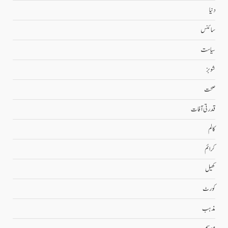
دنیا
سائنس
سیاست
شوبز
صحت
قدرتی آفات
کالم
کرائم
کھیل
کورٹ
مذہب