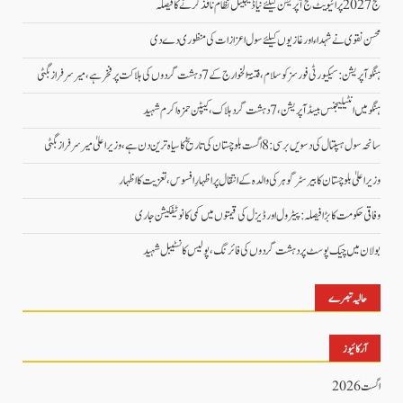
حج 2027 پرائیویٹ حج آپریشن کیلئے نیا ڈیجیٹل نظام نافذ کرنے کا فیصلہ
محسن نقوی نے شہداء اور غازیوں کیلئے سول اعزازات کی منظوری دے دی
ہنگو آپریشن: سیکیورٹی فورسز کو سلام، فتنۃ الخوارج کے 7 دہشت گردوں کی ہلاکت پر فخر ہے، میر سرفراز بگٹی
ہنگو میں انٹیلیجنس بیسڈ آپریشن، 7 دہشت گرد ہلاک، کیپٹن حمزہ اکرم شہید
سانحہ سول ہسپتال کی دسویں برسی: 8 اگست بلوچستان کی تاریخ کا سیاہ ترین دن ہے، وزیر اعلیٰ میر سرفراز بگٹی
وزیر اعلیٰ بلوچستان کا بیرسٹر گوہر کی والدہ کے انتقال پر اظہارِ افسوس، تعزیت کا اظہار
وفاقی حکومت کا بڑا فیصلہ: پیٹرول اور ڈیزل کی قیمتوں میں کمی کا نوٹیفکیشن جاری
بولان میں چیک پوسٹ پر دہشت گردوں کی فائرنگ، پولیس کانسٹیبل شہید
حالیہ تبصرے
آرکائیوز
اگست 2026