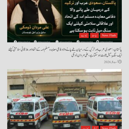
News Flash
سیاست
نیوز بیٹ
پاکستان، سعودی عرب اور ترکیہ کے درمیان طے پانے والا دفاعی معاہدہ مسلم امہ کے اتحاد اور علاقائی سلامتی کیلئے
ایک سنگِ میل ثابت ہو سکتا ہے، علی مردان ڈومکی
اگست 8, 2026
News Flash
کرائم
نیوز بیٹ