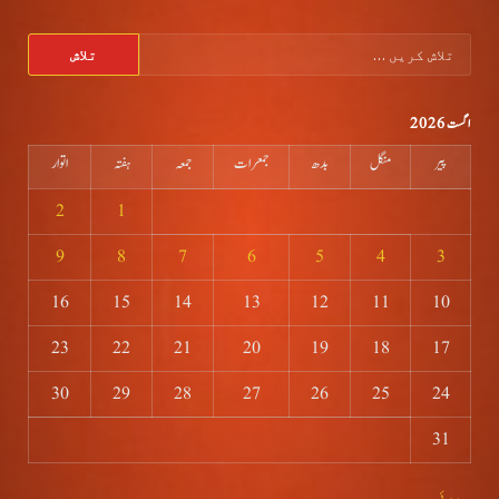
تلاش
کریں
برائے:
اگست 2026
پیر
منگل
بدھ
جمعرات
جمعہ
ہفتہ
اتوار
2
1
9
8
7
6
5
4
3
16
15
14
13
12
11
10
23
22
21
20
19
18
17
30
29
28
27
26
25
24
31