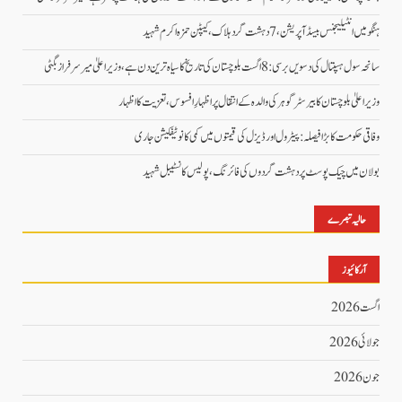
ہنگو میں انٹیلیجنس بیسڈ آپریشن، 7 دہشت گرد ہلاک، کیپٹن حمزہ اکرم شہید
سانحہ سول ہسپتال کی دسویں برسی: 8 اگست بلوچستان کی تاریخ کا سیاہ ترین دن ہے، وزیر اعلیٰ میر سرفراز بگٹی
وزیر اعلیٰ بلوچستان کا بیرسٹر گوہر کی والدہ کے انتقال پر اظہارِ افسوس، تعزیت کا اظہار
وفاقی حکومت کا بڑا فیصلہ: پیٹرول اور ڈیزل کی قیمتوں میں کمی کا نوٹیفکیشن جاری
بولان میں چیک پوسٹ پر دہشت گردوں کی فائرنگ، پولیس کانسٹیبل شہید
حالیہ تبصرے
آرکائیوز
اگست 2026
جولائی 2026
جون 2026