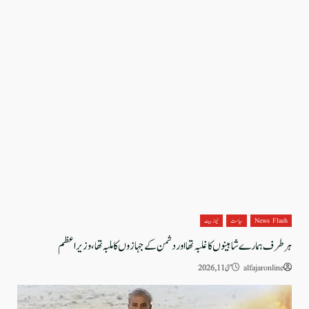
News Flash
سیاست
نیوز بیٹ
ہر طرف ہمارے شاہینوں کا غلبہ تھا اور دشمن کے جہازوں کا ملبہ تھا، وزیراعظم
alfajaronline
مئی 11, 2026