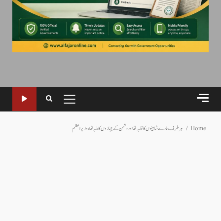
PRIMARY
MENU
Home
ہر طرف ہمارے شاہینوں کا غلبہ تھا اور دشمن کے جہازوں کا ملبہ تھا، وزیراعظم