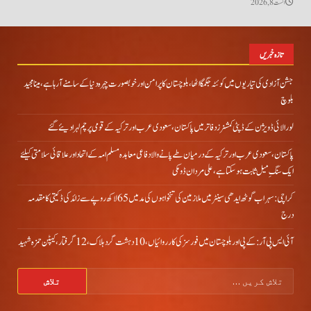
اگست 8, 2026
تازہ خبریں
جشن آزادی کی تیاریوں میں کوئٹہ جگمگا اٹھا، بلوچستان کا پرامن اور خوبصورت چہرہ دنیا کے سامنے آ رہا ہے، مینا مجید
بلوچ
لورالائی ڈویژن کے ڈپٹی کمشنرز دفاتر میں پاکستان، سعودی عرب اور ترکیہ کے قومی پرچم لہرا دیئے گئے
پاکستان، سعودی عرب اور ترکیہ کے درمیان طے پانے والا دفاعی معاہدہ مسلم امہ کے اتحاد اور علاقائی سلامتی کیلئے
ایک سنگِ میل ثابت ہو سکتا ہے، علی مردان ڈومکی
کراچی: سہراب گوٹھ ایدھی سینٹر میں ملازمین کی تنخواہوں کی مد میں 65 لاکھ روپے سے زائد کی ڈکیتی کا مقدمہ
درج
آئی ایس پی آر: کے پی اور بلوچستان میں فورسز کی کارروائیاں، 10 دہشت گرد ہلاک، 12 گرفتار، کیپٹن حمزہ شہید
تلاش
کریں
برائے: