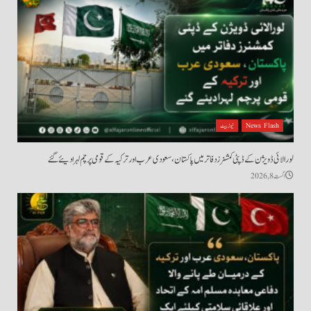
News Flash
نیوز بیٹ
لورالائی ڈویژن کے ڈپٹی کمشنرز دفاتر میں پاکستان، سعودی عرب اور ترکیہ کے قومی پرچم لہرا دیئے گئے
اگست 8, 2026