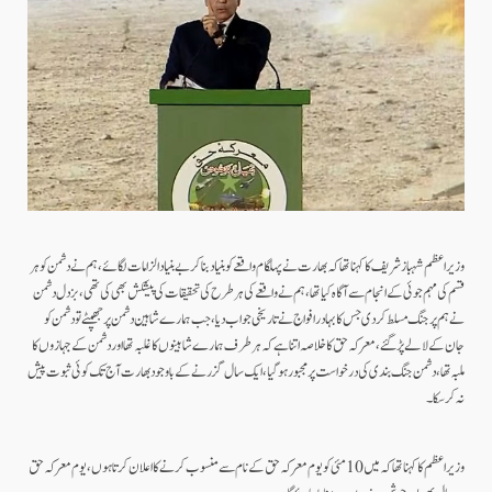
وزیراعظم شہباز شریف کا کہنا تھا کہ بھارت نے پہلگام واقعے کو بنیاد بناکر بے بنیاد الزامات لگائے، ہم نے دشمن کو ہر
قسم کی مہم جوئی کے انجام سے آگاہ کیا تھا، ہم نے واقعے کی ہرطرح کی تحقیقات کی پیشکش بھی کی تھی، بزدل دشمن
نے ہم پر جنگ مسلط کردی جس کا بہادر افواج نے تاریخی جواب دیا، جب ہمارے شاہین دشمن پر جھپٹے تو دشمن کو
جان کے لالے پڑگئے، معرکہ حق کا خلاصہ اتنا ہے کہ ہر طرف ہمارے شاہینوں کا غلبہ تھا اور دشمن کے جہازوں کا
ملبہ تھا، دشمن جنگ بندی کی درخواست پر مجبور ہوگیا، ایک سال گزرنے کے باوجود بھارت آج تک کوئی ثبوت پیش
نہ کرسکا۔
وزیراعظم کا کہنا تھا کہ میں 10 مئی کو یوم معرکہ حق کے نام سے منسوب کرنے کا اعلان کرتا ہوں، یوم معرکہ حق