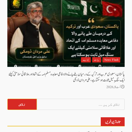
News Flash
سیاست
نیوز بیٹ
پاکستان، سعودی عرب اور ترکیہ کے درمیان طے پانے والا دفاعی معاہدہ مسلم امہ کے اتحاد اور علاقائی سلامتی کیلئے
ایک سنگِ میل ثابت ہو سکتا ہے، علی مردان ڈومکی
اگست 8, 2026
تلاش
کریں
برائے:
تازہ ترین خبریں