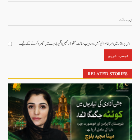
ویب‌ سائٹ
اس براؤزر میں میرا نام، ای میل، اور ویب سائٹ محفوظ رکھیں اگلی بار جب میں تبصرہ کرنے کےلیے۔
RELATED STORIES