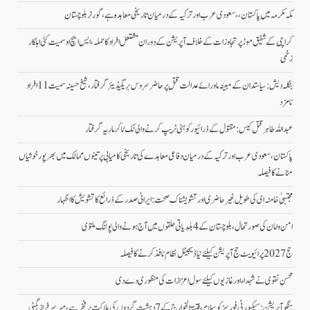
مکہ مکرمہ میں پاکستان،، سعودی عرب اور ترکیہ کے درمیان تاریخی معاہدہ ہے، گورنر بلوچستان
کراچی کے شفیق موڑ پر تجاوزات کے خلاف آپریشن کے دوران مشتعل افراد کا حملہ، ایس ایچ او سمیت کئی اہلکار
زخمی
بنگلہ دیش: سیاستدان کے مبینہ ماورائے عدالت قتل پر حاضر سروس بریگیڈیئر گرفتار، شیخ حسینہ سمیت 11 افراد
نامزد
عبداللہ طاہر قتل کیس: مقتول کے ڈرائیور کو ہنی ٹریپ کرنے والی ٹک ٹاکر ماریہ گرفتار
پاکستان، سعودی عرب اور ترکیہ کے درمیان دفاعی معاہدے کی تاریخی کامیابی پرتینوں ممالک میں بھرپورخوشیاں
منانے کا فیصلہ
مجتبیٰ خامنہ ای کی طویل غیرحاضری اور تشویشناک صحت: ایرانی صدر کے ذرائع کا تشویش کا اظہار
امن وامان کی صورتحال،بلوچستان کے 4 بلدیاتی حلقوں میں آج ہونے والی پولنگ ملتوی
حج 2027 پرائیویٹ حج آپریشن کیلئے نیا ڈیجیٹل نظام نافذ کرنے کا فیصلہ
محسن نقوی نے شہداء اور غازیوں کیلئے سول اعزازات کی منظوری دے دی
ہنگو آپریشن: سیکیورٹی فورسز کو سلام، فتنۃ الخوارج کے 7 دہشت گردوں کی ہلاکت پر فخر ہے، میر سرفراز بگٹی