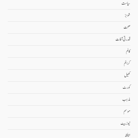
سیاست
شوبز
صحت
قدرتی آفات
کالم
کرائم
کھیل
کورٹ
مذہب
موسم
نیوز بیٹ
ہیلتھ