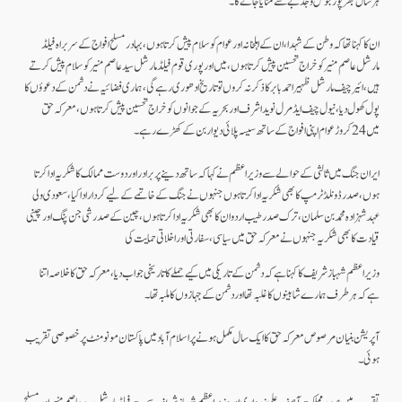
ہرسال بھرپور جوش وجذبے سے منایا جائےگا۔
ان کا کہنا تھا کہ وطن کے شہدا،ان کے اہلخانہ اور عوام کو سلام پیش کرتا ہوں، بہادر مسلح افواج کے سربراہ فیلڈ
مارشل عاصم منیر کو خراج تحسین پیش کرتا ہوں، میں اور پوری قوم فیلڈ مارشل سید عاصم منیر کو سلام پیش کرتے
ہیں، ائیرچیف مارشل ظہیراحمد بابر کا ذکر نہ کروں تو تاریخ ادھوری رہےگی، ہماری فضائیہ نے دشمن کے دعوؤں کا
پول کھول دیا، نیول چیف ایڈمرل نوید اشرف اور بحریہ کے جوانوں کو خراج تحسین پیش کرتا ہوں، معرکہ حق
میں 24 کروڑ عوام اپنی افواج کے ساتھ سیسہ پلائی دیوار بن کےکھڑے رہے۔
ایران جنگ میں ثالثی کے حوالے سے وزیراعظم نے کہا کہ ساتھ دینے پر برادر اور دوست ممالک کا شکریہ ادا کرتا
ہوں، صدر ڈونلڈ ٹرمپ کا بھی شکریہ ادا کرتا ہوں جنہوں نے جنگ کےخاتمے کے لیےکردارادا کیا، سعودی ولی
عہد شہزادہ محمد بن سلمان، ترک صدر طیب اردوان کا بھی شکریہ ادا کرتا ہوں، چین کے صدر شی جن پنگ اور چینی
قیادت کا بھی شکریہ جنہوں نے معرکہ حق میں سیاسی،سفارتی اور اخلاتی حمایت کی
وزیر اعظم شہباز شریف کا کہنا ہے کہ دشمن کے تاریکی میں کیے حملے کا تاریخی جواب دیا، معرکہ حق کا خلاصہ اتنا
ہےکہ ہر طرف ہمارے شاہینوں کا غلبہ تھا اور دشمن کے جہازوں کا ملبہ تھا۔
آپریشن بنیان مرصوص معرکہ حق کا ایک سال مکمل ہونے پر اسلام آباد میں پاکستان مونومنٹ پر خصوصی تقریب
ہوئی۔