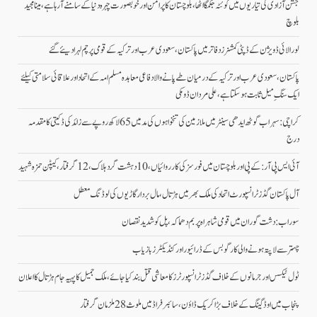
جشن آزادی کی تیاریوں میں کوئٹہ جگمگا اٹھا، بلوچستان کا پرامن اور خوبصورت چہرہ دنیا کے سامنے آ رہا ہے، مینا مجید
بلوچ
لورالائی ڈویژن کے ڈپٹی کمشنرز دفاتر میں پاکستان، سعودی عرب اور ترکیہ کے قومی پرچم لہرا دیئے گئے
پاکستان، سعودی عرب اور ترکیہ کے درمیان طے پانے والا دفاعی معاہدہ مسلم امہ کے اتحاد اور علاقائی سلامتی کیلئے
ایک سنگِ میل ثابت ہو سکتا ہے، علی مردان ڈومکی
کراچی: سہراب گوٹھ ایدھی سینٹر میں ملازمین کی تنخواہوں کی مد میں 65 لاکھ روپے سے زائد کی ڈکیتی کا مقدمہ
درج
آئی ایس پی آر: کے پی اور بلوچستان میں فورسز کی کارروائیاں، 10 دہشت گرد ہلاک، 12 گرفتار، کیپٹن حمزہ شہید
آل پاکستان گڈز ٹرانسپورٹ اتحاد کی ملک بھر میں ہڑتال،مال بردار گاڑیوں کی لوڈنگ معطل
سوراب: دشت گوران میں قومی شاہراہ پر بم دھماکہ، پل کو شدید نقصان
چہتر سے لاپتہ ہونے والی کارگو بس کے ڈرائیور اور کنڈیکٹرز بازیاب
ٹول ٹیکس اور جرمانوں کے خلاف گڈز ٹرانسپورٹرز کا معاشی قتل بند کیا جائے، ملک جمیل کا پہیہ جام ہڑتال کا اعلان
پنجاب میں اوڈ گینگ کے خلاف بڑا کریک ڈاؤن، سائبر فراڈ میں ملوث 28 ملزمان گرفتار