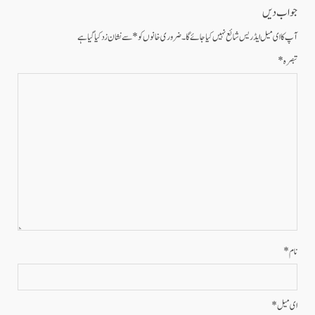
جواب دیں
آپ کا ای میل ایڈریس شائع نہیں کیا جائے گا۔
ضروری خانوں کو
*
سے نشان زد کیا گیا ہے
تبصرہ
*
نام
*
ای میل
*