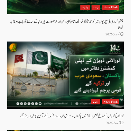
News Flash
سیاست
نیوز بیٹ
جشن آزادی کی تیاریوں میں کوئٹہ جگمگا اٹھا، بلوچستان کا پرامن اور خوبصورت چہرہ دنیا کے سامنے آ رہا ہے، مینا مجید
بلوچ
اگست 9, 2026
News Flash
نیوز بیٹ
لورالائی ڈویژن کے ڈپٹی کمشنرز دفاتر میں پاکستان، سعودی عرب اور ترکیہ کے قومی پرچم لہرا دیئے گئے
اگست 8, 2026