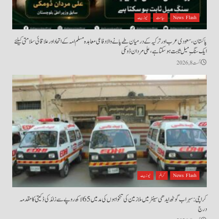
News Flash
سیاست
نیوز بیٹ
پاکستان، سعودی عرب اور ترکیہ کے درمیان طے پانے والا دفاعی معاہدہ مسلم امہ کے اتحاد اور علاقائی سلامتی کیلئے
ایک سنگِ میل ثابت ہو سکتا ہے، علی مردان ڈومکی
اگست 8, 2026
News Flash
کرائم
نیوز بیٹ
کراچی: سہراب گوٹھ ایدھی سینٹر میں ملازمین کی تنخواہوں کی مد میں 65 لاکھ روپے سے زائد کی ڈکیتی کا مقدمہ
درج