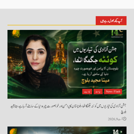
آپ کچھ بھول رہے ہیں
News Flash
سیاست
نیوز بیٹ
جشن آزادی کی تیاریوں میں کوئٹہ جگمگا اٹھا، بلوچستان کا پرامن اور خوبصورت چہرہ دنیا کے سامنے آ رہا ہے، مینا مجید
بلوچ
اگست 9, 2026