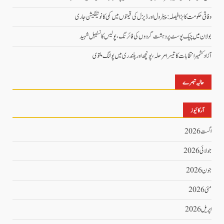
وفاقی حکومت کا بڑا فیصلہ: پیٹرول اور ڈیزل کی قیمتوں میں کمی کا نوٹیفکیشن جاری
بولان میں چیک پوسٹ پر دہشت گردوں کی فائرنگ، پولیس کانسٹیبل شہید
آزاد کشمیر انتخابات کا تیسرا مرحلہ، پونچھ اور پلندری میں پولنگ ملتوی
حالیہ تبصرے
آرکائیوز
اگست 2026
جولائی 2026
جون 2026
مئی 2026
اپریل 2026