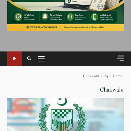
PRIMARY
MENU
Home
بلاگ
#Chakwal
#Chakwal