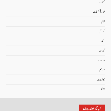
صحت
قدرتی آفات
کالم
کرائم
کھیل
کورٹ
مذہب
موسم
نیوز بیٹ
ہیلتھ
آپ کچھ بھول رہے ہیں