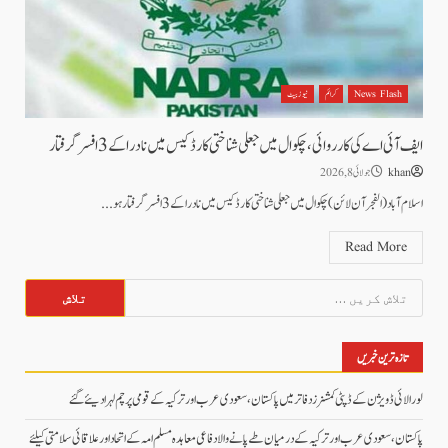
News Flash
کرائم
نیوز بیٹ
ایف آئی اے کی کارروائی، چکوال میں جعلی شناختی کارڈ کیس میں نادرا کے 3 افسر گرفتار
khan
جولائی 8, 2026
اسلام آباد (الفجر آن لائن)چکوال میں جعلی شناختی کارڈ کیس میں نادرا کے 3 افسر گرفتار ہو...
Read More
تلاش
کریں
برائے:
تازہ ترین خبریں
لورالائی ڈویژن کے ڈپٹی کمشنرز دفاتر میں پاکستان، سعودی عرب اور ترکیہ کے قومی پرچم لہرا دیئے گئے
پاکستان، سعودی عرب اور ترکیہ کے درمیان طے پانے والا دفاعی معاہدہ مسلم امہ کے اتحاد اور علاقائی سلامتی کیلئے