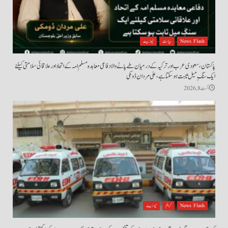
News Flash
سیاست
نیوز بیٹ
پاکستان، سعودی عرب اور ترکیہ کے درمیان طے پانے والا دفاعی معاہدہ مسلم امہ کے اتحاد اور علاقائی سلامتی کیلئے
ایک سنگِ میل ثابت ہو سکتا ہے، علی مردان ڈومکی
اگست 8, 2026
News Flash
کرائم
نیوز بیٹ