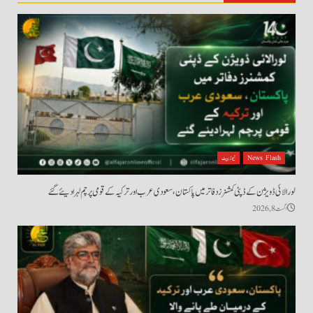
News Flash
نیوز بیٹ
لورالائی ڈویژن کے ڈپٹی کمشنرز دفاتر میں پاکستان، سعودی عرب اور ترکیہ کے قومی پرچم لہرا دیئے گئے
اگست 8, 2026