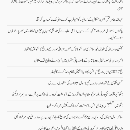
بنگلہ دیش: سیاستدان کے مبینہ ماورائے عدالت قتل پر حاضر سروس بریگیڈیئر گرفتار، شیخ حسینہ سمیت 11 افراد
نامزد
عبداللہ طاہر قتل کیس: مقتول کے ڈرائیور کو ہنی ٹریپ کرنے والی ٹک ٹاکر ماریہ گرفتار
پاکستان، سعودی عرب اور ترکیہ کے درمیان دفاعی معاہدے کی تاریخی کامیابی پرتینوں ممالک میں بھرپورخوشیاں
منانے کا فیصلہ
مجتبیٰ خامنہ ای کی طویل غیرحاضری اور تشویشناک صحت: ایرانی صدر کے ذرائع کا تشویش کا اظہار
امن وامان کی صورتحال،بلوچستان کے 4 بلدیاتی حلقوں میں آج ہونے والی پولنگ ملتوی
حج 2027 پرائیویٹ حج آپریشن کیلئے نیا ڈیجیٹل نظام نافذ کرنے کا فیصلہ
محسن نقوی نے شہداء اور غازیوں کیلئے سول اعزازات کی منظوری دے دی
ہنگو آپریشن: سیکیورٹی فورسز کو سلام، فتنۃ الخوارج کے 7 دہشت گردوں کی ہلاکت پر فخر ہے، میر سرفراز بگٹی
ہنگو میں انٹیلیجنس بیسڈ آپریشن، 7 دہشت گرد ہلاک، کیپٹن حمزہ اکرم شہید
سانحہ سول ہسپتال کی دسویں برسی: 8 اگست بلوچستان کی تاریخ کا سیاہ ترین دن ہے، وزیر اعلیٰ میر سرفراز بگٹی
وزیر اعلیٰ بلوچستان کا بیرسٹر گوہر کی والدہ کے انتقال پر اظہارِ افسوس، تعزیت کا اظہار