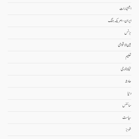
اشتہارات
ایران – امریکہ جنگ
بزنس
بین الاقوامی
تعلیم
ٹیکنالوجی
حادثہ
دنیا
سائنس
سیاست
شوبز