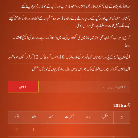
لورالائی ڈویژن کے ڈپٹی کمشنرز دفاتر میں پاکستان، سعودی عرب اور ترکیہ کے قومی پرچم لہرا دیئے گئے
پاکستان، سعودی عرب اور ترکیہ کے درمیان طے پانے والا دفاعی معاہدہ مسلم امہ کے اتحاد اور علاقائی سلامتی کیلئے
ایک سنگِ میل ثابت ہو سکتا ہے، علی مردان ڈومکی
کراچی: سہراب گوٹھ ایدھی سینٹر میں ملازمین کی تنخواہوں کی مد میں 65 لاکھ روپے سے زائد کی ڈکیتی کا مقدمہ
درج
آئی ایس پی آر: کے پی اور بلوچستان میں فورسز کی کارروائیاں، 10 دہشت گرد ہلاک، 12 گرفتار، کیپٹن حمزہ شہید
آل پاکستان گڈز ٹرانسپورٹ اتحاد کی ملک بھر میں ہڑتال،مال بردار گاڑیوں کی لوڈنگ معطل
تلاش
کریں
برائے:
اگست 2026
پیر
منگل
بدھ
جمعرات
جمعہ
ہفتہ
اتوار
2
1