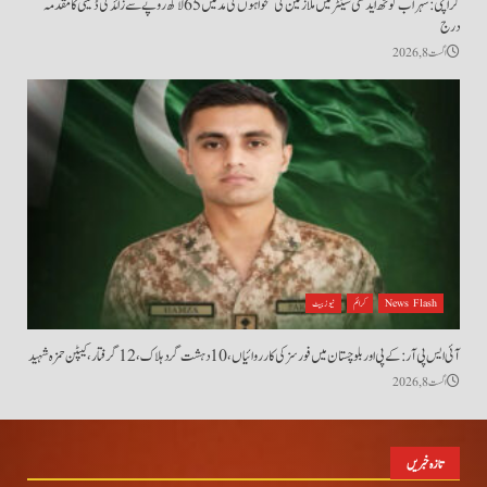
کراچی: سہراب گوٹھ ایدھی سینٹر میں ملازمین کی تنخواہوں کی مد میں 65 لاکھ روپے سے زائد کی ڈکیتی کا مقدمہ
درج
اگست 8, 2026
News Flash
کرائم
نیوز بیٹ
آئی ایس پی آر: کے پی اور بلوچستان میں فورسز کی کارروائیاں، 10 دہشت گرد ہلاک، 12 گرفتار، کیپٹن حمزہ شہید
اگست 8, 2026
تازہ خبریں