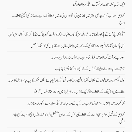
ایک سنگِ میل ثابت ہو سکتا ہے، علی مردان ڈومکی
کراچی: سہراب گوٹھ ایدھی سینٹر میں ملازمین کی تنخواہوں کی مد میں 65 لاکھ روپے سے زائد کی ڈکیتی کا مقدمہ
درج
آئی ایس پی آر: کے پی اور بلوچستان میں فورسز کی کارروائیاں، 10 دہشت گرد ہلاک، 12 گرفتار، کیپٹن حمزہ شہید
آل پاکستان گڈز ٹرانسپورٹ اتحاد کی ملک بھر میں ہڑتال،مال بردار گاڑیوں کی لوڈنگ معطل
سوراب: دشت گوران میں قومی شاہراہ پر بم دھماکہ، پل کو شدید نقصان
چہتر سے لاپتہ ہونے والی کارگو بس کے ڈرائیور اور کنڈیکٹرز بازیاب
ٹول ٹیکس اور جرمانوں کے خلاف گڈز ٹرانسپورٹرز کا معاشی قتل بند کیا جائے، ملک جمیل کا پہیہ جام ہڑتال کا اعلان
پنجاب میں اوڈ گینگ کے خلاف بڑا کریک ڈاؤن، سائبر فراڈ میں ملوث 28 ملزمان گرفتار
مکہ مکرمہ میں پاکستان،، سعودی عرب اور ترکیہ کے درمیان تاریخی معاہدہ ہے، گورنر بلوچستان
کراچی کے شفیق موڑ پر تجاوزات کے خلاف آپریشن کے دوران مشتعل افراد کا حملہ، ایس ایچ او سمیت کئی اہلکار
زخمی