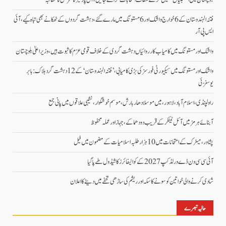
فتنہ الہندوستان کے 6 خوارج واشک اور 6 مستونگ میں مارے گئے، دہشت گردوں کے ٹھکانے بھی تباہ کیے،آئی
ایس پی آر
واشک اور مستونگ میں کامیاب کارروائیاں دہشت گردی کے خلاف قومی عزم کا ثبوت ہیں، وزیر اعلیٰ بلوچستان
واشک اور مستونگ میں سیکیورٹی فورسز کی بڑی کامیابی، ’فتنہ الہندوستان‘ کے 12 دہشت گرد ہلاک: بابر
یوسفزئی
راولپنڈی، اسلام آباد،لاہور، میں موسلادھار بارش،موسم خوشگوار، نشیبی علاقوں میں پانی جمع
آبنائے ہرمز میں آئل ٹینکر کے قریب دو دھماکے، جہاز اور عملہ محفوظ
پشاور، میٹرک کے امتحانات میں 10 ہزار طلبہ اسلامیات کے مضمون میں فیل
آئی سی سی ون ڈے ورلڈکپ 2027 کے کوالیفائرز کا شیڈول طے پاگیا
شادی کرنے والی خواتین کو سونے کا سکہ اور ریشم کی ساڑھی تحفے میں دینے کا اعلان
حالیہ تبصرے