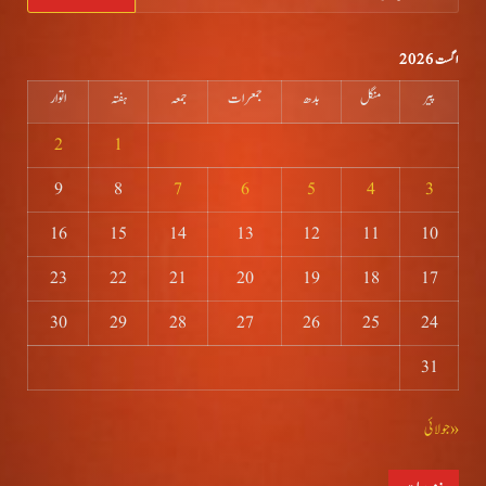
کریں
برائے:
اگست 2026
پیر
منگل
بدھ
جمعرات
جمعہ
ہفتہ
اتوار
2
1
9
8
7
6
5
4
3
16
15
14
13
12
11
10
23
22
21
20
19
18
17
30
29
28
27
26
25
24
31
« جولائی