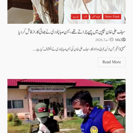
News Flash
بین الاقوامی
شوبز
نیوز بیٹ
سیف علی خان بچپن میں پیسے چراتے تھے، بہن صبا پٹودی نے بھائی کا راز فاش کردیا
Mk2
اگست 7, 2026
ممبئی (الفجرآن لائن) بالی ووڈ اداکار سیف علی خان کی بہن صبا پٹودی نے انکشاف کیا ہے...
Read More