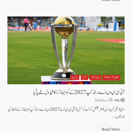
News Flash
بین الاقوامی
کھیل
نیوز بیٹ
آئی سی سی ون ڈے ورلڈکپ 2027 کے کوالیفائرز کا شیڈول طے پاگیا
Mk2
اگست 6, 2026
دبئی (الفجرآن لائن) انٹرنیشنل کرکٹ کونسل(آئی سی سی)نے 2027 ون ڈے ورلڈکپ کوالیفائر کے انعقاد کی
تاریخوں...
Read More