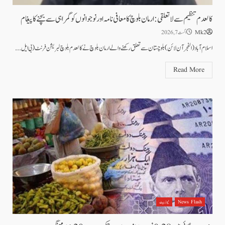
کالعدم تنظیم سے لاتعلقی: ارمان بلوچ کا معافی نامہ اور نوجوانوں کو گمراہی سے بچنے کا پیغام
Mk2
اگست 7, 2026
اسلام آباد(الفجرآن لائن) بلوچستان سے تعلق رکھنے والے ارمان بلوچ نے کالعدم بلوچ لبریشن فرنٹ (بی ایل...
Read More
News Flash
نیوز بیٹ