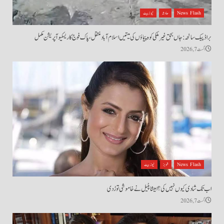
News Flash
حادثہ
نیوز بیٹ
براڈ پیک سانحہ: جاں بحق غیر ملکی کوہ پیماؤں کی میتیں اسلام آباد منتقل، پاک فوج کا ریسکیو آپریشن مکمل
اگست 7, 2026
News Flash
شوبز
نیوز بیٹ
اب تک شادی کیوں نہیں کی؟ امیشا پٹیل نے خاموشی توڑ دی
اگست 7, 2026