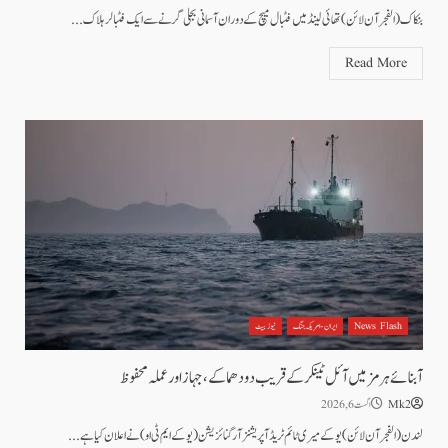
بنکاک (الفجرآن لائن) تھائی لینڈ میں فٹبال میچ کے دوران آسمانی بجلی گرنے سے ایک فٹبالر ہلاک...
Read More
News Flash
ایران - امریکہ جنگ
نیوز بیٹ
آبنائے ہرمز میں آئل ٹینکر کے قریب دو دھماکے، جہاز اور عملہ محفوظ
Mk2
اگست 6, 2026
لندن(الفجر آن لائن)یوکے میری ٹائم ٹریڈ آپریشنز آرگنائزیشن (یو کے ایم ٹی او) نے اعلان کیا ہے...