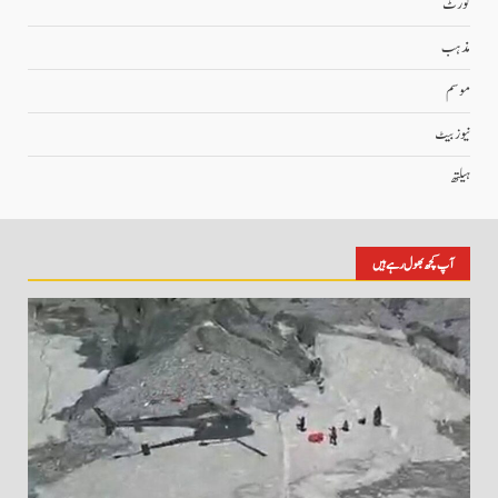
کورٹ
مذہب
موسم
نیوز بیٹ
ہیلتھ
آپ کچھ بھول رہے ہیں