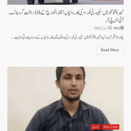
خیبر پختونخوا میں سیکیورٹی فورسز کی کارروائیاں، ’فتنہ الخوارج‘ کے 10 دہشت گرد ہلاک۔
آئی ایس پی آر
Mk2
اگست 7, 2026
پشاور (الفجرآن لائن) خیبر پختونخوا میں سیکیورٹی فورسز کی دو الگ الگ کارروائیوں کے دوران بھارتی حمائیت...
Read More
News Flash
نیوز بیٹ