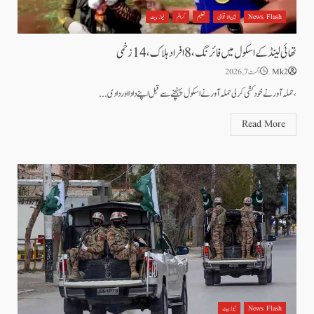
News Flash
بین الاقوامی
تعلیم
کرائم
نیوز بیٹ
تھائی لینڈ کے اسکول میں فائرنگ، 8 افراد ہلاک، 14 زخمی
Mk2
اگست 7, 2026
،حملہ آور نے خود کشی کرلی حملہ آور نے اسکول پہنچنے سے قبل اپنے دادا اور دادی...
Read More
News Flash
نیوز بیٹ