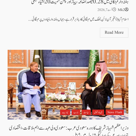
ہفتہ وار مہنگائی میں 0.28 فیصد اضافہ، پیاز اور چکن سمیت 20 اشیاء مہنگی
Mk2
اگست 7, 2026
اسلام آبادِ (الفجرآن لائن) ملک میں مہنگائی کا دباؤ برقرار ہے، جہاں ہفتہ وار بنیادوں پر مہنگائی...
Read More
News Flash
بین الاقوامی
سیاست
مذہب
نیوز بیٹ
وزیراعظم شہباز شریف کا دورہ سعودی عرب: سعودی ولی عہد سے اہم ملاقات، اقتصادی
تعاون اور عمرہ کی ادائیگی شیڈول میں شامل۔