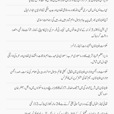
وزیراعلیٰ بلوچستان میر سرفراز بگٹی نے کوئٹہ میں شاہراہوں کی بندش کا سخت نوٹس لے لیا
سی اے ایس ایس میں سری لنکن وفد کا دورہ، دفاعی تعاون اور جدید جنگی ٹیکنالوجیز پر تبادلہ خیال
آج بلوچستان بھر میں پہیہ جام ہڑتال، اہم شاہراہیں بند رہیں گی: جماعت اسلامی
آپریشن رَدُّ الفتنہ 3: کوئٹہ کے نواحی علاقوں میں سیکیورٹی فورسز کی بڑی کامیابی، کمانڈر شوکت ماما زخمی، متعدد
دہشت گرد ہلاک
حکومت بلوچستان اشتہارات/ ٹینڈر نوٹسز
وزیراعظم شہباز شریف کا دورہ سعودی عرب: سعودی ولی عہد سے اہم ملاقات، اقتصادی تعاون اور عمرہ کی ادائیگی
شیڈول میں شامل۔
حکومت اور انجمن تاجران بلوچستان میں اتفاق: کمیٹی قائم، ہڑتال مؤخر اور بیرونی عناصر کی مذمت۔ صدر انجمن
تاجران بلوچستان رحیم آغا کی مشترکہ پریس کانفرنس
بلوچستان میں شرح خواندگی میں 7 فیصد اضافہ، 7 لاکھ 68 ہزار بچے دوبارہ اسکولوں میں داخل،جعفرخان
مندوخیل
تھائی لینڈ: فٹبال میچ کے دوران آسمانی بجلی گرنے سے 24 سالہ کھلاڑی ہلاک، 12 زخمی
بلوچستان میں اسمبلیاں تحلیل کرکے شفاف انتخابات کرائے جائیں، آل پارٹیز کانفرنس کا مطالبہ