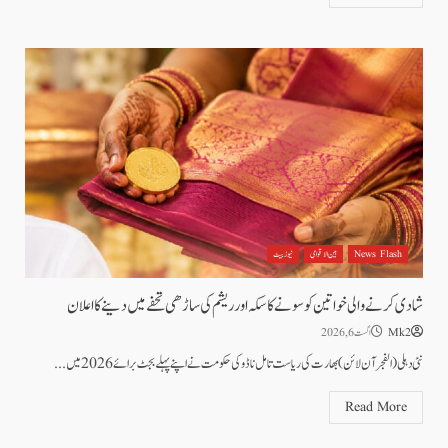
News Flash
بین الاقوامی
نیوز بیٹ
شادی کرنے والی خواتین کو سونے کا سکہ اور ریشم کی ساڑھی تحفے میں دینے کا اعلان
Mk2
اگست 6, 2026
نئی دہلی(الفجر آن لائن)بھارت کی ریاست تامل ناڈو کی حکومت نے اپنے پہلے بجٹ برائے 2026 میں...
Read More