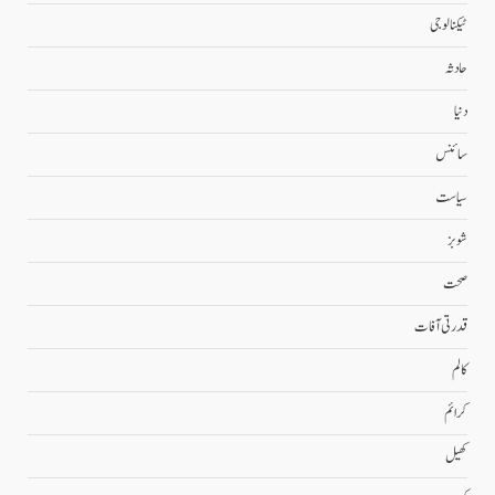
ٹیکنالوجی
حادثہ
دنیا
سائنس
سیاست
شوبز
صحت
قدرتی آفات
کالم
کرائم
کھیل