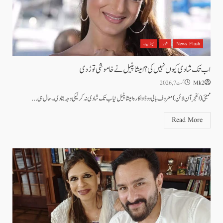
News Flash
شوبز
نیوز بیٹ
اب تک شادی کیوں نہیں کی؟ امیشا پٹیل نے خاموشی توڑ دی
Mk2
اگست 7, 2026
ممبئی (الفجرآن لائن) معروف بالی ووڈ اداکارہ امیشا پٹیل نیاب تک شادی نہ کرنیکی وجہ بتادی۔حال ہی...
Read More