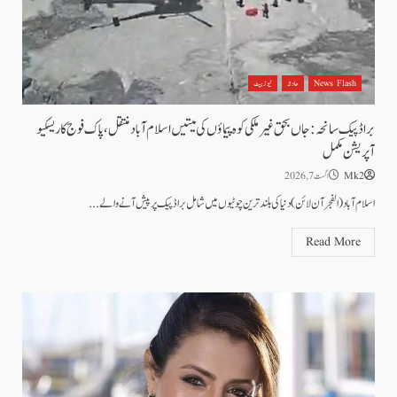
News Flash
حادثہ
نیوز بیٹ
براڈ پیک سانحہ: جاں بحق غیر ملکی کوہ پیماؤں کی میتیں اسلام آباد منتقل، پاک فوج کا ریسکیو
آپریشن مکمل
Mk2
اگست 7, 2026
اسلام آباد (الفجرآن لائن) دنیا کی بلند ترین چوٹیوں میں شامل براڈ پیک پر پیش آنے والے...
Read More