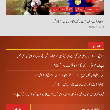
News Flash
بین الاقوامی
تعلیم
کرائم
نیوز بیٹ
تھائی لینڈ کے اسکول میں فائرنگ، 8 افراد ہلاک، 14 زخمی
اگست 7, 2026
تازہ خبریں
براڈ پیک سانحہ: جاں بحق غیر ملکی کوہ پیماؤں کی میتیں اسلام آباد منتقل، پاک فوج کا ریسکیو آپریشن مکمل
اب تک شادی کیوں نہیں کی؟ امیشا پٹیل نے خاموشی توڑ دی
سیف علی خان بچپن میں پیسے چراتے تھے، بہن صبا پٹودی نے بھائی کا راز فاش کردیا
تھائی لینڈ کے اسکول میں فائرنگ، 8 افراد ہلاک، 14 زخمی
خیبر پختونخوا میں سیکیورٹی فورسز کی کارروائیاں، ’فتنہ الخوارج‘ کے 10 دہشت گرد ہلاک۔آئی ایس پی آر
تلاش