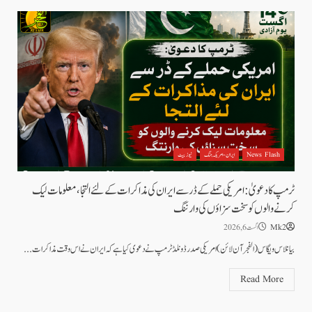
News Flash
ایران - امریکہ جنگ
نیوز بیٹ
ٹرمپ کا دعویٰ: امریکی حملے کے ڈر سے ایران کی مذاکرات کے لئے التجا، معلومات لیک
کرنے والوں کو سخت سزاؤں کی وارننگ
Mk2
اگست 6, 2026
بیانلاس ویگاس(الفجر آن لائن)امریکی صدر ڈونلڈ ٹرمپ نے دعوی کیا ہے کہ ایران نے اس وقت مذاکرات...
Read More