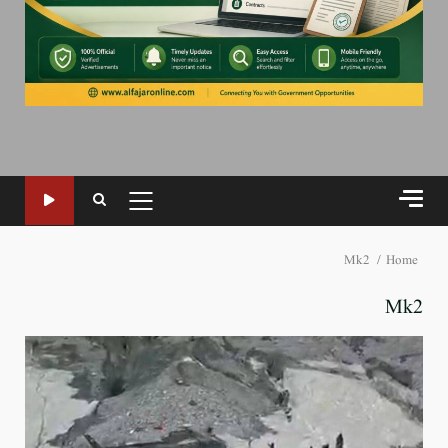
PRIMARY
MENU
Mk2
Home
Mk2