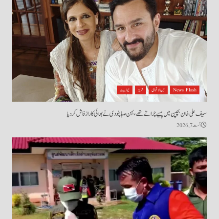
News Flash
بین الاقوامی
شوبز
نیوز بیٹ
سیف علی خان بچپن میں پیسے چراتے تھے، بہن صبا پٹودی نے بھائی کا راز فاش کردیا
اگست 7, 2026