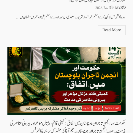
Mk2
اگست 7, 2026
جدہ (الفجرآن لائن) وزیراعظم محمد شہباز شریف سعودی ولی عہد اور وزیراعظم شہزادہ محمد بن سلمان بن...
Read More
News Flash
سیاست
نیوز بیٹ
حکومت اور انجمن تاجران بلوچستان میں اتفاق: کمیٹی قائم، ہڑتال مؤخر اور بیرونی عناصر کی
مذمت۔ صدر انجمن تاجران بلوچستان رحیم آغا کی مشترکہ پریس کانفرنس