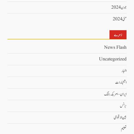
جون 2024
مئی 2024
زمرے
News Flash
Uncategorized
اخبار
اشتہارات
ایران – امریکہ جنگ
بزنس
بین الاقوامی
تعلیم