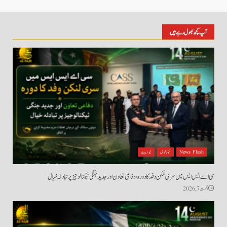
آپ کچھ بھول رہے ہیں
News Flash
ٹیکنالوجی
نیوز بیٹ
سی اے ایس ایس میں سری لنکن وفد کا دورہ، دفاعی تعاون اور جدید جنگی ٹیکنالوجیز پر تبادلہ خیال
اگست 7, 2026