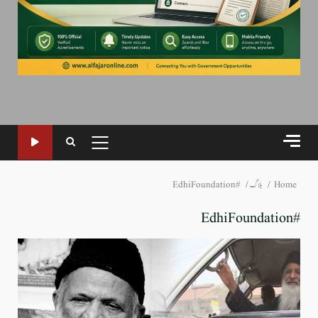
PRIMARY
MENU
Home
بلاگ
#EdhiFoundation
#EdhiFoundation