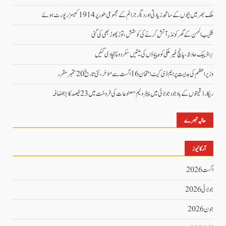
ملک بھر میں بچوں کے ساتھ زیادتی اور دیگر جرائم کے مجموعی طور پر 1914 کیسز رپورٹ ہوئے
شکیب الحسن کے گھر کو نذرِ آتش کرنے کی کوشش، توڑ پھوڑ بھی کی گئی
براڈ پیک حادثہ، پانچ غیرملکی کوہ پیماؤں کی میتیں سکردو پہنچا دی گئیں
وزیراعظم کی ہدایت پر ایم ڈی کیٹ امتحان 16 اگست سے مؤخر، نئی تاریخ 20 ستمبر مقرر
ریکارڈ قیمتوں کے باوجود جولائی میں پیٹرولیم مصنوعات کی فروخت میں 23 فیصد کا بڑا اضافہ
حالیہ تبصرے
آرکائیوز
اگست 2026
جولائی 2026
جون 2026