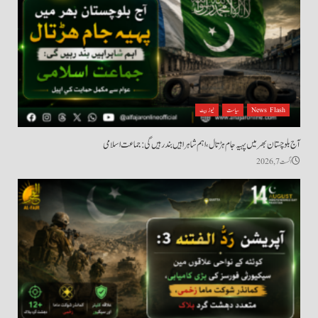
News Flash
سیاست
نیوز بیٹ
آج بلوچستان بھر میں پہیہ جام ہڑتال، اہم شاہراہیں بند رہیں گی: جماعت اسلامی
اگست 7, 2026