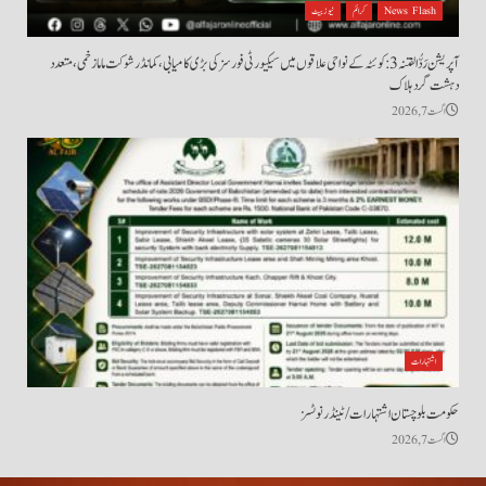
News Flash
کرائم
نیوز بیٹ
آپریشن رَدُّ الفتنہ 3: کوئٹہ کے نواحی علاقوں میں سیکیورٹی فورسز کی بڑی کامیابی، کمانڈر شوکت ماما زخمی، متعدد
دہشت گرد ہلاک
اگست 7, 2026
اشتہارات
حکومت بلوچستان اشتہارات/ ٹینڈر نوٹسز
اگست 7, 2026