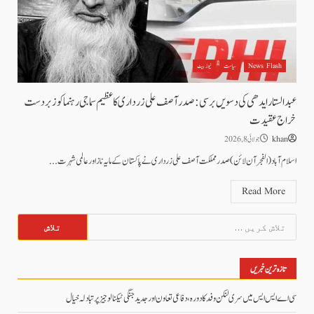
News Flash
سیاست
نیوز بیٹ
عبدالستار ایدھی کی دسویں برسی: صدر آصف علی زرداری کا عظیم سماجی رہنما کو زبردست
خراج عقیدت
khan
جولائی 8, 2026
اسلام آباد (الفجرآن لائن) صدر مملکت آصف علی زرداری نے پاکستان کے مایہ ناز اور عالمی شہرت...
Read More
تلاش
کریں
برائے:
تازہ ترین خبریں
سی اے ایس ایس میں سری لنکن وفد کا دورہ، دفاعی تعاون اور جدید جنگی ٹیکنالوجیز پر تبادلہ خیال