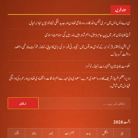
تازہ خبریں
سی اے ایس ایس میں سری لنکن وفد کا دورہ، دفاعی تعاون اور جدید جنگی ٹیکنالوجیز پر تبادلہ خیال
آج بلوچستان بھر میں پہیہ جام ہڑتال، اہم شاہراہیں بند رہیں گی: جماعت اسلامی
آپریشن رَدُّ الفتنہ 3: کوئٹہ کے نواحی علاقوں میں سیکیورٹی فورسز کی بڑی کامیابی، کمانڈر شوکت ماما زخمی، متعدد
دہشت گرد ہلاک
حکومت بلوچستان اشتہارات/ ٹینڈر نوٹسز
وزیراعظم شہباز شریف کا دورہ سعودی عرب: سعودی ولی عہد سے اہم ملاقات، اقتصادی تعاون اور عمرہ کی ادائیگی
شیڈول میں شامل۔
تلاش
کریں
برائے:
اگست 2026
پیر
منگل
بدھ
جمعرات
جمعہ
ہفتہ
اتوار