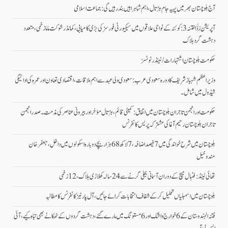
آج بلوچستان بھر میں پہیہ جام ہڑتال، اہم شاہراہیں بند رہیں گی: جماعت اسلامی
آپریشن رَدُّ الفتنہ 3: کوئٹہ کے نواحی علاقوں میں سیکیورٹی فورسز کی بڑی کامیابی، کمانڈر شوکت ماما زخمی، متعدد
دہشت گرد ہلاک
حکومت بلوچستان اشتہارات/ ٹینڈر نوٹسز
وزیراعظم شہباز شریف کا دورہ سعودی عرب: سعودی ولی عہد سے اہم ملاقات، اقتصادی تعاون اور عمرہ کی ادائیگی
شیڈول میں شامل۔
حکومت اور انجمن تاجران بلوچستان میں اتفاق: کمیٹی قائم، ہڑتال مؤخر اور بیرونی عناصر کی مذمت۔ صدر انجمن
تاجران بلوچستان رحیم آغا کی مشترکہ پریس کانفرنس
بلوچستان میں شرح خواندگی میں 7 فیصد اضافہ، 7 لاکھ 68 ہزار بچے دوبارہ اسکولوں میں داخل،جعفرخان
مندوخیل
تھائی لینڈ: فٹبال میچ کے دوران آسمانی بجلی گرنے سے 24 سالہ کھلاڑی ہلاک، 12 زخمی
بلوچستان میں اسمبلیاں تحلیل کرکے شفاف انتخابات کرائے جائیں، آل پارٹیز کانفرنس کا مطالبہ
فتنہ الہندوستان کے 6 خوارج واشک اور 6 مستونگ میں مارے گئے، دہشت گردوں کے ٹھکانے بھی تباہ کیے،آئی