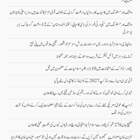
ایس پی آر
واشک اور مستونگ میں کامیاب کارروائیاں دہشت گردی کے خلاف قومی عزم کا ثبوت ہیں، وزیر اعلیٰ بلوچستان
واشک اور مستونگ میں سیکیورٹی فورسز کی بڑی کامیابی، ’فتنہ الہندوستان‘ کے 12 دہشت گرد ہلاک: بابر
یوسفزئی
راولپنڈی، اسلام آباد،لاہور، میں موسلادھار بارش،موسم خوشگوار، نشیبی علاقوں میں پانی جمع
آبنائے ہرمز میں آئل ٹینکر کے قریب دو دھماکے، جہاز اور عملہ محفوظ
پشاور، میٹرک کے امتحانات میں 10 ہزار طلبہ اسلامیات کے مضمون میں فیل
آئی سی سی ون ڈے ورلڈکپ 2027 کے کوالیفائرز کا شیڈول طے پاگیا
شادی کرنے والی خواتین کو سونے کا سکہ اور ریشم کی ساڑھی تحفے میں دینے کا اعلان
ٹرمپ کا دعویٰ: امریکی حملے کے ڈر سے ایران کی مذاکرات کے لئے التجا، معلومات لیک کرنے والوں کو سخت
سزاؤں کی وارننگ
شفیع جان کا 27 ستمبر کو پشاور سے اسلام آباد احتجاجی مارچ اور متبادل ٹیموں کی حکمتِ عملی کا اعلان
عمران خان اصولوں پر سمجھوتہ نہیں کریں گے، سات ماہ سے ملاقات نہیں ہوئی: قاسم اور سلیمان خان کا انٹرویو