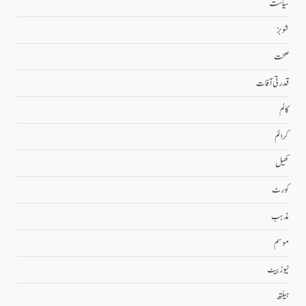
سیاست
شوبز
صحت
قدرتی آفات
کالم
کرائم
کھیل
کورٹ
مذہب
موسم
نیوز بیٹ
ہیلتھ