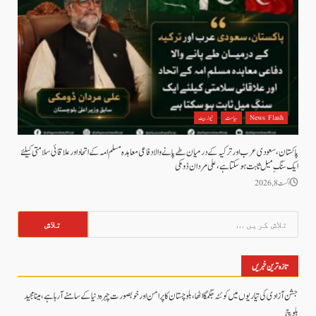
News Flash
سیاست
نیوز بیٹ
پاکستان، سعودی عرب اور ترکیہ کے درمیان طے پانے والا دفاعی معاہدہ مسلم امہ کے اتحاد اور علاقائی سلامتی کیلئے
ایک سنگِ میل ثابت ہو سکتا ہے، علی مردان ڈومکی
اگست 8, 2026
تلاش
کریں
برائے:
تازہ ترین خبریں
جشن آزادی کی تیاریوں میں کوئٹہ جگمگا اٹھا، بلوچستان کا پرامن اور خوبصورت چہرہ دنیا کے سامنے آ رہا ہے، مینا مجید
بلوچ