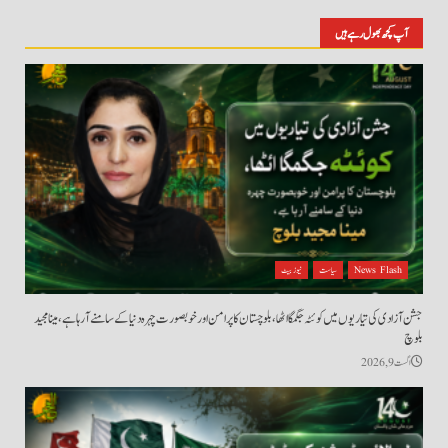
آپ کچھ بھول رہے ہیں
News Flash
سیاست
نیوز بیٹ
جشن آزادی کی تیاریوں میں کوئٹہ جگمگا اٹھا، بلوچستان کا پرامن اور خوبصورت چہرہ دنیا کے سامنے آ رہا ہے، مینا مجید
بلوچ
اگست 9, 2026