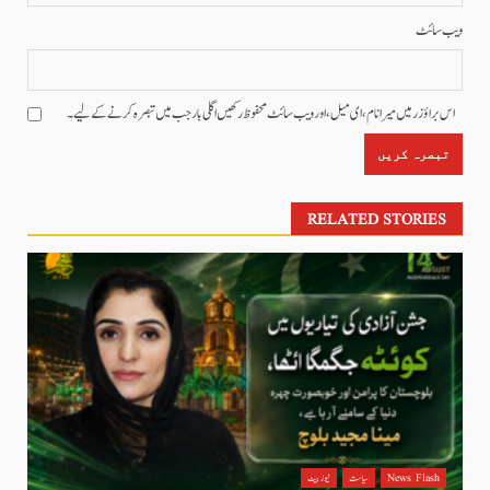
ویب‌ سائٹ
اس براؤزر میں میرا نام، ای میل، اور ویب سائٹ محفوظ رکھیں اگلی بار جب میں تبصرہ کرنے کےلیے۔
RELATED STORIES
News Flash
سیاست
نیوز بیٹ