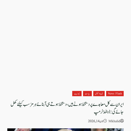
News Flash
بین الاقوامی
سیاست
نیوز بیٹ
ایران سےکل معاہدے پر دستخط ہونے ہیں، دستخط ہوتے ہی آبنائے ہرمز سب کیلئےکھل
جائےگی: ڈونلڈ ٹرمپ
Mkhalid
جون 14, 2026