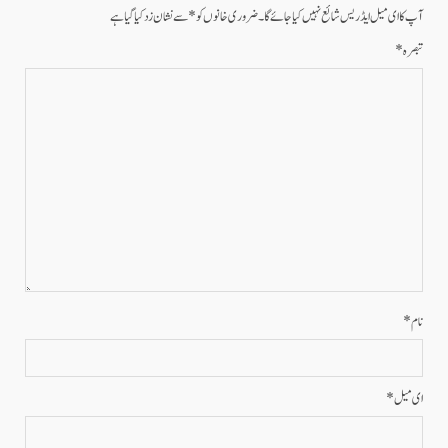
آپ کا ای میل ایڈریس شائع نہیں کیا جائے گا۔
ضروری خانوں کو
*
سے نشان زد کیا گیا ہے
تبصرہ
*
نام
*
ای میل
*