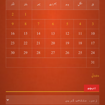
پیر
منگل
بدھ
جمعرات
جمعہ
ہفتہ
اتوار
2
1
9
8
7
6
5
4
3
16
15
14
13
12
11
10
23
22
21
20
19
18
17
30
29
28
27
26
25
24
31
« جولائی
زمرہ جات
زمرہ
جات