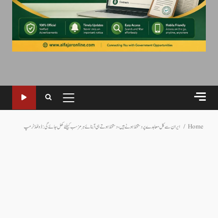
PRIMARY
MENU
Home
ایران سےکل معاہدے پر دستخط ہونے ہیں، دستخط ہوتے ہی آبنائے ہرمز سب کیلئےکھل جائےگی: ڈونلڈ ٹرمپ