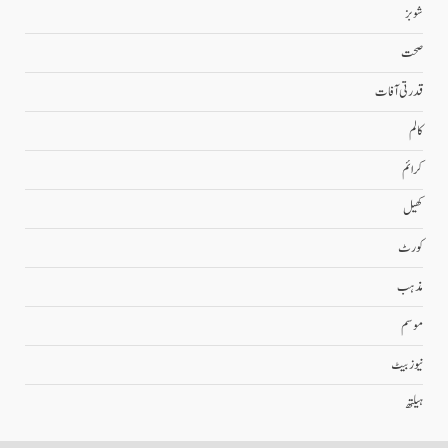
شوبز
صحت
قدرتی آفات
کالم
کرائم
کھیل
کورٹ
مذہب
موسم
نیوز بیٹ
ہیلتھ