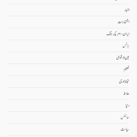
اخبار
اشتہارات
ایران – امریکہ جنگ
بزنس
بین الاقوامی
تعلیم
ٹیکنالوجی
حادثہ
دنیا
سائنس
سیاست