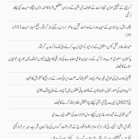
کراچی کے شفیق موڑ پر تجاوزات کے خلاف آپریشن کے دوران مشتعل افراد کا حملہ، ایس ایچ او سمیت کئی اہلکار
زخمی
بنگلہ دیش: سیاستدان کے مبینہ ماورائے عدالت قتل پر حاضر سروس بریگیڈیئر گرفتار، شیخ حسینہ سمیت 11 افراد
نامزد
عبداللہ طاہر قتل کیس: مقتول کے ڈرائیور کو ہنی ٹریپ کرنے والی ٹک ٹاکر ماریہ گرفتار
پاکستان، سعودی عرب اور ترکیہ کے درمیان دفاعی معاہدے کی تاریخی کامیابی پرتینوں ممالک میں بھرپورخوشیاں
منانے کا فیصلہ
مجتبیٰ خامنہ ای کی طویل غیرحاضری اور تشویشناک صحت: ایرانی صدر کے ذرائع کا تشویش کا اظہار
امن وامان کی صورتحال،بلوچستان کے 4 بلدیاتی حلقوں میں آج ہونے والی پولنگ ملتوی
حج 2027 پرائیویٹ حج آپریشن کیلئے نیا ڈیجیٹل نظام نافذ کرنے کا فیصلہ
محسن نقوی نے شہداء اور غازیوں کیلئے سول اعزازات کی منظوری دے دی
ہنگو آپریشن: سیکیورٹی فورسز کو سلام، فتنۃ الخوارج کے 7 دہشت گردوں کی ہلاکت پر فخر ہے، میر سرفراز بگٹی
ہنگو میں انٹیلیجنس بیسڈ آپریشن، 7 دہشت گرد ہلاک، کیپٹن حمزہ اکرم شہید