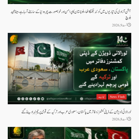
جشن آزادی کی تیاریوں میں کوئٹہ جگمگا اٹھا، بلوچستان کا پرامن اور خوبصورت چہرہ دنیا کے سامنے آ رہا ہے، مینا مجید
بلوچ
اگست 9, 2026
News Flash
نیوز بیٹ
لورالائی ڈویژن کے ڈپٹی کمشنرز دفاتر میں پاکستان، سعودی عرب اور ترکیہ کے قومی پرچم لہرا دیئے گئے
اگست 8, 2026