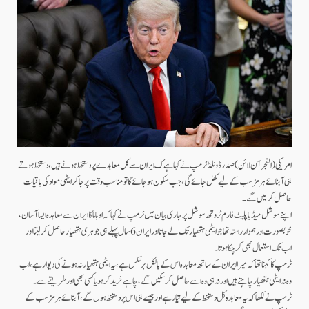
امریکی (الفجر آن لائن)صدرڈونلڈ ٹرمپ نےکہا ہےک ایران سے کل معاہدے پر دستخط ہونے ہیں، دستخط ہوتے
ہی آبنائے ہرمز سب کے لیےکھل جائےگی، جب سکون ہوجائےگا تو مناسب وقت پر جا کر ایٹمی مواد کی باقیات
حاصل کرلیں گے۔
اپنے سوشل میڈیا پلیٹ فارم ٹروتھ سوشل پر جاری بیان میں ٹرمپ نے کہا کہ اوباما کا ایران سے معاہدہ ایسا آسان،
خوبصورت اور ہموار راستہ تھا جو ایٹمی ہتھیار تک لے جاتا اور ایران 6 سال پہلے ہی جوہری ہتھیار حاصل کرلیتا اور
اب تک استعمال بھی کر چکا ہوتا۔
ٹرمپ کا کہنا تھا کہ میرا ایران کے ساتھ معاہدہ اس کے بالکل برعکس ہے، یہ ایٹمی ہتھیار نہ ہونے کی دیوار ہے، اب
وہ نہ ایٹمی ہتھیار چاہتے ہیں اور نہ ہی وہ اسے حاصل کرسکیں گے، چاہے خرید کر ہو یا کسی بھی اور طریقے سے۔
ٹرمپ نے لکھا کہ یہ معاہدہ کل دستخط کے لیے تیار ہے اور جیسے ہی اس پر دستخط ہوں گے، آبنائے ہرمز سب کے