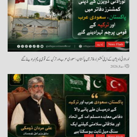
News Flash
نیوز بیٹ
لورالائی ڈویژن کے ڈپٹی کمشنرز دفاتر میں پاکستان، سعودی عرب اور ترکیہ کے قومی پرچم لہرا دیئے گئے
اگست 8, 2026
News Flash
سیاست
نیوز بیٹ