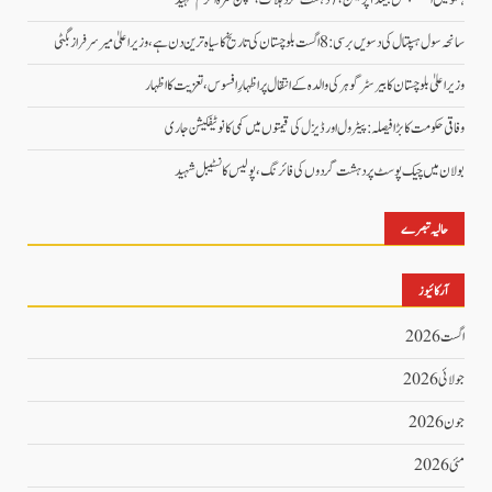
سانحہ سول ہسپتال کی دسویں برسی: 8 اگست بلوچستان کی تاریخ کا سیاہ ترین دن ہے، وزیر اعلیٰ میر سرفراز بگٹی
وزیر اعلیٰ بلوچستان کا بیرسٹر گوہر کی والدہ کے انتقال پر اظہارِ افسوس، تعزیت کا اظہار
وفاقی حکومت کا بڑا فیصلہ: پیٹرول اور ڈیزل کی قیمتوں میں کمی کا نوٹیفکیشن جاری
بولان میں چیک پوسٹ پر دہشت گردوں کی فائرنگ، پولیس کانسٹیبل شہید
حالیہ تبصرے
آرکائیوز
اگست 2026
جولائی 2026
جون 2026
مئی 2026