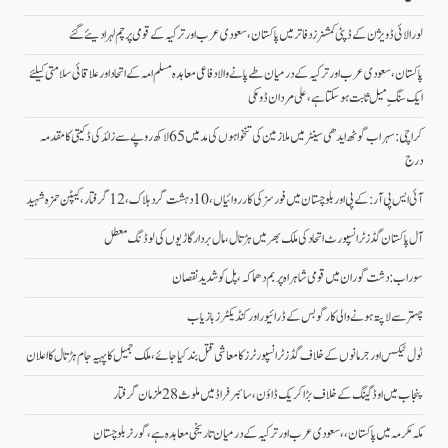
لورالائی ڈویژن کے ڈپٹی کمشنرز دفاتر میں پاکستان، سعودی عرب اور ترکیہ کے قومی پرچم لہرا دیئے گئے
پاکستان، سعودی عرب اور ترکیہ کے درمیان طے پانے والا دفاعی معاہدہ مسلم امہ کے اتحاد اور علاقائی سلامتی کیلئے
ایک سنگِ میل ثابت ہو سکتا ہے، علی مردان ڈومکی
کراچی: سہراب گوٹھ ایدھی سینٹر میں ملازمین کی تنخواہوں کی مد میں 65 لاکھ روپے سے زائد کی ڈکیتی کا مقدمہ
درج
آئی ایس پی آر: کے پی اور بلوچستان میں فورسز کی کارروائیاں، 10 دہشت گرد ہلاک، 12 گرفتار، کیپٹن حمزہ شہید
آل پاکستان گڈز ٹرانسپورٹ اتحاد کی ملک بھر میں ہڑتال،مال بردار گاڑیوں کی لوڈنگ معطل
سوراب: دشت گوران میں قومی شاہراہ پر بم دھماکہ، پل کو شدید نقصان
چہتر سے لاپتہ ہونے والی کارگو بس کے ڈرائیور اور کنڈیکٹرز بازیاب
ٹول ٹیکس اور جرمانوں کے خلاف گڈز ٹرانسپورٹرز کا معاشی قتل بند کیا جائے، ملک جمیل کا پہیہ جام ہڑتال کا اعلان
پنجاب میں اوڈ گینگ کے خلاف بڑا کریک ڈاؤن، سائبر فراڈ میں ملوث 28 ملزمان گرفتار
مکہ مکرمہ میں پاکستان،، سعودی عرب اور ترکیہ کے درمیان تاریخی معاہدہ ہے، گورنر بلوچستان