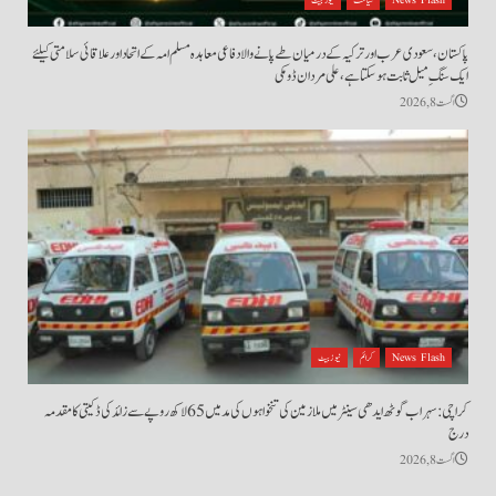
پاکستان، سعودی عرب اور ترکیہ کے درمیان طے پانے والا دفاعی معاہدہ مسلم امہ کے اتحاد اور علاقائی سلامتی کیلئے
ایک سنگِ میل ثابت ہو سکتا ہے، علی مردان ڈومکی
اگست 8, 2026
News Flash
کرائم
نیوز بیٹ
کراچی: سہراب گوٹھ ایدھی سینٹر میں ملازمین کی تنخواہوں کی مد میں 65 لاکھ روپے سے زائد کی ڈکیتی کا مقدمہ
درج
اگست 8, 2026