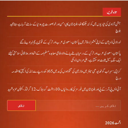
تازہ خبریں
جشن آزادی کی تیاریوں میں کوئٹہ جگمگا اٹھا، بلوچستان کا پرامن اور خوبصورت چہرہ دنیا کے سامنے آ رہا ہے، مینا مجید
بلوچ
لورالائی ڈویژن کے ڈپٹی کمشنرز دفاتر میں پاکستان، سعودی عرب اور ترکیہ کے قومی پرچم لہرا دیئے گئے
پاکستان، سعودی عرب اور ترکیہ کے درمیان طے پانے والا دفاعی معاہدہ مسلم امہ کے اتحاد اور علاقائی سلامتی کیلئے
ایک سنگِ میل ثابت ہو سکتا ہے، علی مردان ڈومکی
کراچی: سہراب گوٹھ ایدھی سینٹر میں ملازمین کی تنخواہوں کی مد میں 65 لاکھ روپے سے زائد کی ڈکیتی کا مقدمہ
درج
آئی ایس پی آر: کے پی اور بلوچستان میں فورسز کی کارروائیاں، 10 دہشت گرد ہلاک، 12 گرفتار، کیپٹن حمزہ شہید
تلاش
کریں
برائے:
اگست 2026