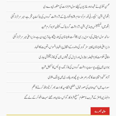
محسن نقوی نے شہداء اور غازیوں کیلئے سول اعزازات کی منظوری دے دی
ہنگو آپریشن: سیکیورٹی فورسز کو سلام، فتنۃ الخوارج کے 7 دہشت گردوں کی ہلاکت پر فخر ہے، میر سرفراز بگٹی
ہنگو میں انٹیلیجنس بیسڈ آپریشن، 7 دہشت گرد ہلاک، کیپٹن حمزہ اکرم شہید
سانحہ سول ہسپتال کی دسویں برسی: 8 اگست بلوچستان کی تاریخ کا سیاہ ترین دن ہے، وزیر اعلیٰ میر سرفراز بگٹی
وزیر اعلیٰ بلوچستان کا بیرسٹر گوہر کی والدہ کے انتقال پر اظہارِ افسوس، تعزیت کا اظہار
وفاقی حکومت کا بڑا فیصلہ: پیٹرول اور ڈیزل کی قیمتوں میں کمی کا نوٹیفکیشن جاری
بولان میں چیک پوسٹ پر دہشت گردوں کی فائرنگ، پولیس کانسٹیبل شہید
آزاد کشمیر انتخابات کا تیسرا مرحلہ، پونچھ اور پلندری میں پولنگ ملتوی
سوراب میں امن و امان کی صورتحال: ضلعی انتظامیہ کا رات بھر کرفیو نافذ کرنے کا حکم
دالبندین چہتر کے قریب نامعلوم مسلح افراد کارگو بس سامان اور عملے سمیت اغوا کر کے لے گئے
حالیہ تبصرے