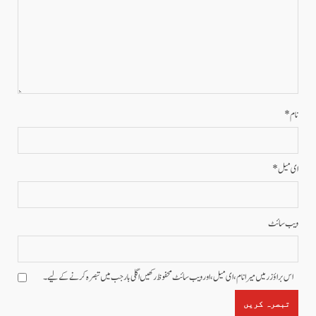
نام
*
ای میل
*
ویب‌ سائٹ
اس براؤزر میں میرا نام، ای میل، اور ویب سائٹ محفوظ رکھیں اگلی بار جب میں تبصرہ کرنے کےلیے۔