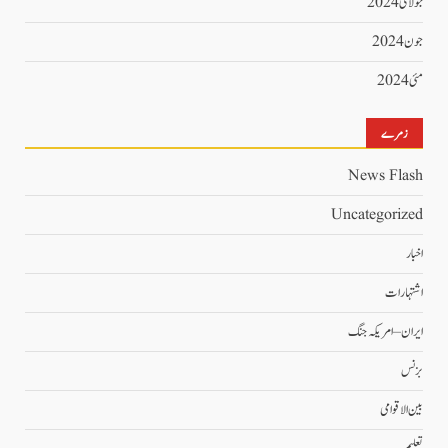
جولائی 2024
جون 2024
مئی 2024
زمرے
News Flash
Uncategorized
اخبار
اشتہارات
ایران – امریکہ جنگ
بزنس
بین الاقوامی