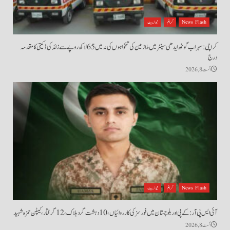
News Flash
کرائم
نیوز بیٹ
کراچی: سہراب گوٹھ ایدھی سینٹر میں ملازمین کی تنخواہوں کی مد میں 65 لاکھ روپے سے زائد کی ڈکیتی کا مقدمہ
درج
اگست 8, 2026
News Flash
کرائم
نیوز بیٹ
آئی ایس پی آر: کے پی اور بلوچستان میں فورسز کی کارروائیاں، 10 دہشت گرد ہلاک، 12 گرفتار، کیپٹن حمزہ شہید
اگست 8, 2026