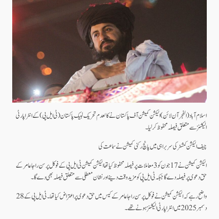
اسلام آباد(الفجرآن لائن) الیکشن کمیشن آف پاکستان نے کالعدم تحریک لبیک پاکستان(ٹی ایل پی)کے انٹرا پارٹی
الیکشنز سے متعلق فیصلہ محفوظ کر لیا۔
چیف الیکشن کمشنر کی سربراہی میں پانچ رکنی کمیشن نے سماعت کی
الیکشن کمیشن نے 17 جون کو 3 معاملات پر فیصلہ محفوظ کیا تھا الیکشن کمیشن ٹی ایل پی کے فوکل پرسن راجا عامر کے
حق دعوی پر فیصلہ دے گا جبکہ ٹی ایل پی کو مزید وقت دینے اور نشان معطلی سے متعلق فیصلہ بھی دے گا۔
واضح رہے کہ الیکشن کمیشن نے فوکل پرسن راجا عامر کے کیس میں حق دعوی پر اعتراض کیا تھا۔ ٹی ایل پی کے 28
دسمبر 2025 میں انٹرا پارٹی الیکشنز ہونے تھے۔