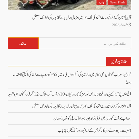
News Flash
نیوز بیٹ
آل پاکستان گڈز ٹرانسپورٹ اتحاد کی ملک بھر میں ہڑتال،مال بردار گاڑیوں کی لوڈنگ معطل
اگست 8, 2026
تلاش
کریں
برائے:
تازہ ترین خبریں
کراچی: سہراب گوٹھ ایدھی سینٹر میں ملازمین کی تنخواہوں کی مد میں 65 لاکھ روپے سے زائد کی ڈکیتی کا مقدمہ
درج
آئی ایس پی آر: کے پی اور بلوچستان میں فورسز کی کارروائیاں، 10 دہشت گرد ہلاک، 12 گرفتار، کیپٹن حمزہ شہید
آل پاکستان گڈز ٹرانسپورٹ اتحاد کی ملک بھر میں ہڑتال،مال بردار گاڑیوں کی لوڈنگ معطل
سوراب: دشت گوران میں قومی شاہراہ پر بم دھماکہ، پل کو شدید نقصان
چہتر سے لاپتہ ہونے والی کارگو بس کے ڈرائیور اور کنڈیکٹرز بازیاب