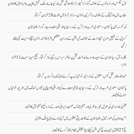
ٹول ٹیکس اور جرمانوں کے خلاف گڈز ٹرانسپورٹرز کا معاشی قتل بند کیا جائے، ملک جمیل کا پہیہ جام ہڑتال کا اعلان
پنجاب میں اوڈ گینگ کے خلاف بڑا کریک ڈاؤن، سائبر فراڈ میں ملوث 28 ملزمان گرفتار
مکہ مکرمہ میں پاکستان،، سعودی عرب اور ترکیہ کے درمیان تاریخی معاہدہ ہے، گورنر بلوچستان
کراچی کے شفیق موڑ پر تجاوزات کے خلاف آپریشن کے دوران مشتعل افراد کا حملہ، ایس ایچ او سمیت کئی اہلکار
زخمی
بنگلہ دیش: سیاستدان کے مبینہ ماورائے عدالت قتل پر حاضر سروس بریگیڈیئر گرفتار، شیخ حسینہ سمیت 11 افراد
نامزد
عبداللہ طاہر قتل کیس: مقتول کے ڈرائیور کو ہنی ٹریپ کرنے والی ٹک ٹاکر ماریہ گرفتار
پاکستان، سعودی عرب اور ترکیہ کے درمیان دفاعی معاہدے کی تاریخی کامیابی پرتینوں ممالک میں بھرپورخوشیاں
منانے کا فیصلہ
مجتبیٰ خامنہ ای کی طویل غیرحاضری اور تشویشناک صحت: ایرانی صدر کے ذرائع کا تشویش کا اظہار
امن وامان کی صورتحال،بلوچستان کے 4 بلدیاتی حلقوں میں آج ہونے والی پولنگ ملتوی
حج 2027 پرائیویٹ حج آپریشن کیلئے نیا ڈیجیٹل نظام نافذ کرنے کا فیصلہ