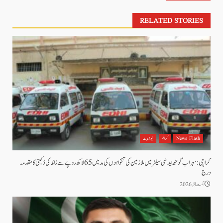
RELATED STORIES
News Flash
کرائم
نیوز بیٹ
کراچی: سہراب گوٹھ ایدھی سینٹر میں ملازمین کی تنخواہوں کی مد میں 65 لاکھ روپے سے زائد کی ڈکیتی کا مقدمہ
درج
اگست 8, 2026