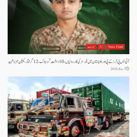
News Flash
کرائم
نیوز بیٹ
آئی ایس پی آر: کے پی اور بلوچستان میں فورسز کی کارروائیاں، 10 دہشت گرد ہلاک، 12 گرفتار، کیپٹن حمزہ شہید
اگست 8, 2026