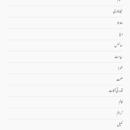
تعلیم
ٹیکنالوجی
حادثہ
دنیا
سائنس
سیاست
شوبز
صحت
قدرتی آفات
کالم
کرائم
کھیل