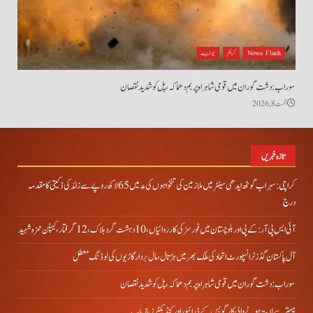
News Flash
کرائم
نیوز بیٹ
سوراب: دشت گوران میں قومی شاہراہ پر بم دھماکہ، پل کو شدید نقصان
اگست 8, 2026
تازہ خبریں
کراچی: سہراب گوٹھ ایدھی سینٹر میں ملازمین کی تنخواہوں کی مد میں 65 لاکھ روپے سے زائد کی ڈکیتی کا مقدمہ
درج
آئی ایس پی آر: کے پی اور بلوچستان میں فورسز کی کارروائیاں، 10 دہشت گرد ہلاک، 12 گرفتار، کیپٹن حمزہ شہید
آل پاکستان گڈز ٹرانسپورٹ اتحاد کی ملک بھر میں ہڑتال،مال بردار گاڑیوں کی لوڈنگ معطل
سوراب: دشت گوران میں قومی شاہراہ پر بم دھماکہ، پل کو شدید نقصان
چہتر سے لاپتہ ہونے والی کارگو بس کے ڈرائیور اور کنڈیکٹرز بازیاب