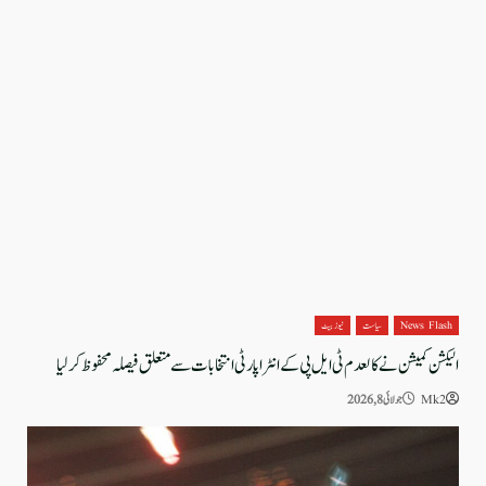
News Flash
سیاست
نیوز بیٹ
الیکشن کمیشن نے کالعدم ٹی ایل پی کے انٹرا پارٹی انتخابات سے متعلق فیصلہ محفوظ کر لیا
Mk2
جولائی 8, 2026