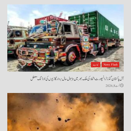
News Flash
نیوز بیٹ
آل پاکستان گڈز ٹرانسپورٹ اتحاد کی ملک بھر میں ہڑتال،مال بردار گاڑیوں کی لوڈنگ معطل
اگست 8, 2026