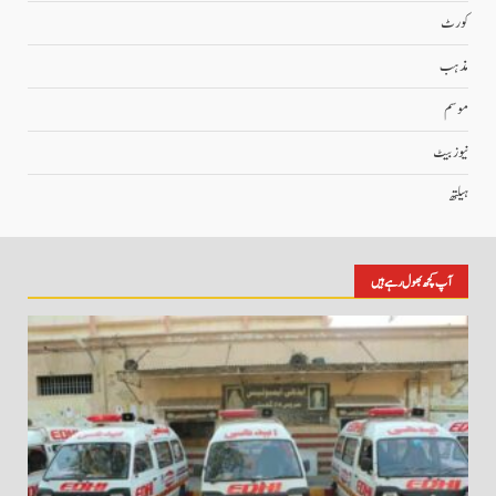
کورٹ
مذہب
موسم
نیوز بیٹ
ہیلتھ
آپ کچھ بھول رہے ہیں