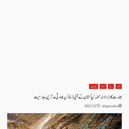
اخبار
دنیا
کرائم
نیوز بیٹ
بھارت کا بزدلانہ حملہ/پاکستان کے آبی ذخائر پر بھارتی بدترین جارحیت
alfajaronline
مئی 7, 2025