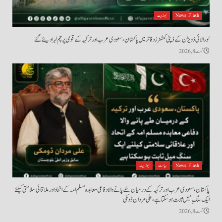
News Flash
نیوز بیٹ
لورالائی ڈویژن کے ڈپٹی کمشنرز دفاتر میں پاکستان، سعودی عرب اور ترکیہ کے قومی پرچم لہرا دیئے گئے
اگست 8, 2026
News Flash
سیاست
نیوز بیٹ
پاکستان، سعودی عرب اور ترکیہ کے درمیان طے پانے والا دفاعی معاہدہ مسلم امہ کے اتحاد اور علاقائی سلامتی کیلئے
ایک سنگِ میل ثابت ہو سکتا ہے، علی مردان ڈومکی
اگست 8, 2026