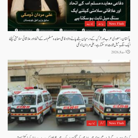
News Flash
سیاست
نیوز بیٹ
پاکستان، سعودی عرب اور ترکیہ کے درمیان طے پانے والا دفاعی معاہدہ مسلم امہ کے اتحاد اور علاقائی سلامتی کیلئے
ایک سنگِ میل ثابت ہو سکتا ہے، علی مردان ڈومکی
اگست 8, 2026
News Flash
کرائم
نیوز بیٹ