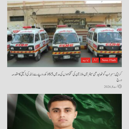
News Flash
کرائم
نیوز بیٹ
کراچی: سہراب گوٹھ ایدھی سینٹر میں ملازمین کی تنخواہوں کی مد میں 65 لاکھ روپے سے زائد کی ڈکیتی کا مقدمہ
درج
اگست 8, 2026