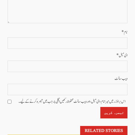
نام
*
ای میل
*
ویب‌ سائٹ
اس براؤزر میں میرا نام، ای میل، اور ویب سائٹ محفوظ رکھیں اگلی بار جب میں تبصرہ کرنے کےلیے۔
RELATED STORIES