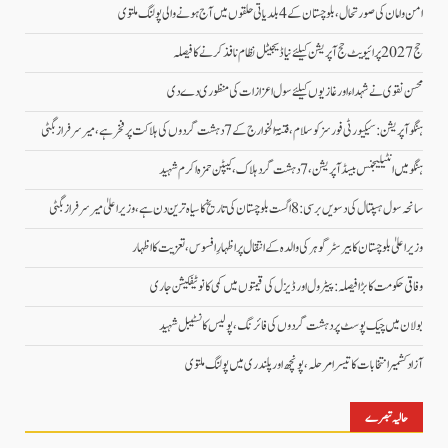
امن وامان کی صورتحال،بلوچستان کے 4 بلدیاتی حلقوں میں آج ہونے والی پولنگ ملتوی
حج 2027 پرائیویٹ حج آپریشن کیلئے نیا ڈیجیٹل نظام نافذ کرنے کا فیصلہ
محسن نقوی نے شہداء اور غازیوں کیلئے سول اعزازات کی منظوری دے دی
ہنگو آپریشن: سیکیورٹی فورسز کو سلام، فتنۃ الخوارج کے 7 دہشت گردوں کی ہلاکت پر فخر ہے، میر سرفراز بگٹی
ہنگو میں انٹیلیجنس بیسڈ آپریشن، 7 دہشت گرد ہلاک، کیپٹن حمزہ اکرم شہید
سانحہ سول ہسپتال کی دسویں برسی: 8 اگست بلوچستان کی تاریخ کا سیاہ ترین دن ہے، وزیر اعلیٰ میر سرفراز بگٹی
وزیر اعلیٰ بلوچستان کا بیرسٹر گوہر کی والدہ کے انتقال پر اظہارِ افسوس، تعزیت کا اظہار
وفاقی حکومت کا بڑا فیصلہ: پیٹرول اور ڈیزل کی قیمتوں میں کمی کا نوٹیفکیشن جاری
بولان میں چیک پوسٹ پر دہشت گردوں کی فائرنگ، پولیس کانسٹیبل شہید
آزاد کشمیر انتخابات کا تیسرا مرحلہ، پونچھ اور پلندری میں پولنگ ملتوی
حالیہ تبصرے