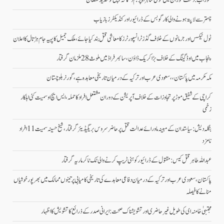
چہتر سے لاپتہ ہونے والی کارگو بس کے ڈرائیور اور کنڈیکٹرز بازیاب
ٹول ٹیکس اور جرمانوں کے خلاف گڈز ٹرانسپورٹرز کا معاشی قتل بند کیا جائے، ملک جمیل کا پہیہ جام ہڑتال کا اعلان
پنجاب میں اوڈ گینگ کے خلاف بڑا کریک ڈاؤن، سائبر فراڈ میں ملوث 28 ملزمان گرفتار
مکہ مکرمہ میں پاکستان،، سعودی عرب اور ترکیہ کے درمیان تاریخی معاہدہ ہے، گورنر بلوچستان
کراچی کے شفیق موڑ پر تجاوزات کے خلاف آپریشن کے دوران مشتعل افراد کا حملہ، ایس ایچ او سمیت کئی اہلکار
زخمی
بنگلہ دیش: سیاستدان کے مبینہ ماورائے عدالت قتل پر حاضر سروس بریگیڈیئر گرفتار، شیخ حسینہ سمیت 11 افراد
نامزد
عبداللہ طاہر قتل کیس: مقتول کے ڈرائیور کو ہنی ٹریپ کرنے والی ٹک ٹاکر ماریہ گرفتار
پاکستان، سعودی عرب اور ترکیہ کے درمیان دفاعی معاہدے کی تاریخی کامیابی پرتینوں ممالک میں بھرپورخوشیاں
منانے کا فیصلہ
مجتبیٰ خامنہ ای کی طویل غیرحاضری اور تشویشناک صحت: ایرانی صدر کے ذرائع کا تشویش کا اظہار