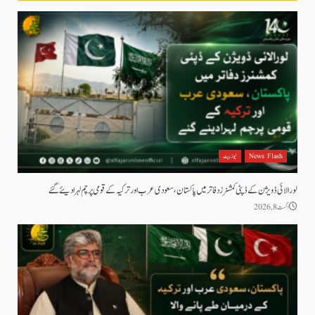
News Flash
نیوز بیٹ
لورالائی ڈویژن کے ڈپٹی کمشنرز دفاتر میں پاکستان، سعودی عرب اور ترکیہ کے قومی پرچم لہرا دیئے گئے
اگست 8, 2026