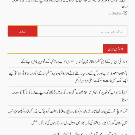
کراچی: سہراب گوٹھ ایدھی سینٹر میں ملازمین کی تنخواہوں کی مد میں 65 لاکھ روپے سے زائد کی ڈکیتی کا مقدمہ
درج
اگست 8, 2026
تلاش
کریں
برائے:
تازہ ترین خبریں
لورالائی ڈویژن کے ڈپٹی کمشنرز دفاتر میں پاکستان، سعودی عرب اور ترکیہ کے قومی پرچم لہرا دیئے گئے
پاکستان، سعودی عرب اور ترکیہ کے درمیان طے پانے والا دفاعی معاہدہ مسلم امہ کے اتحاد اور علاقائی سلامتی کیلئے
ایک سنگِ میل ثابت ہو سکتا ہے، علی مردان ڈومکی
کراچی: سہراب گوٹھ ایدھی سینٹر میں ملازمین کی تنخواہوں کی مد میں 65 لاکھ روپے سے زائد کی ڈکیتی کا مقدمہ
درج
آئی ایس پی آر: کے پی اور بلوچستان میں فورسز کی کارروائیاں، 10 دہشت گرد ہلاک، 12 گرفتار، کیپٹن حمزہ شہید
آل پاکستان گڈز ٹرانسپورٹ اتحاد کی ملک بھر میں ہڑتال،مال بردار گاڑیوں کی لوڈنگ معطل
سوراب: دشت گوران میں قومی شاہراہ پر بم دھماکہ، پل کو شدید نقصان