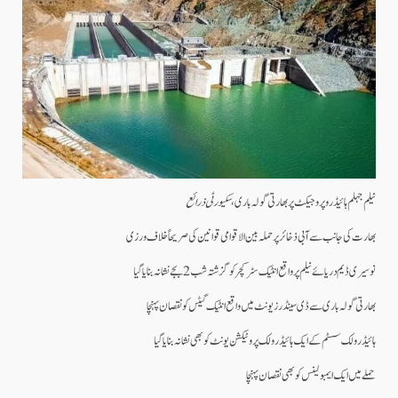
نیلم جہلم ہائیڈرو پروجیکٹ پر بھارتی گولہ باری ،
سکیورٹی ذرائع
بھارت کی جانب سے آبی ذخائر پر حملہ بین الاقوامی قوانین کی صریحاً خلاف ورزی
نوسیری ڈیم دریائے نیلم پر واقع انٹیک سٹرکچر کو گزشتہ شب 2 بجے نشانہ بنایا گیا
بھارتی گولہ باری سے ڈی سینڈرز یونٹ میں واقع انٹیک گیٹس کو نقصان پہنچا
ہائیڈرولک سسٹم کے ایک ہائیڈرولک پروٹیکشن یونٹ کو بھی نشانہ بنایا گیا
حملے میں ایک ایمبولینس کو بھی نقصان پہنچا