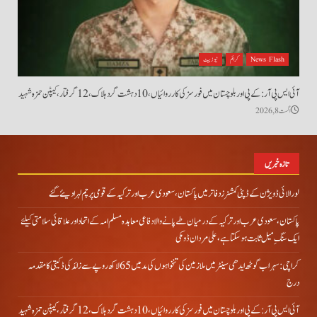
News Flash
کرائم
نیوز بیٹ
آئی ایس پی آر: کے پی اور بلوچستان میں فورسز کی کارروائیاں، 10 دہشت گرد ہلاک، 12 گرفتار، کیپٹن حمزہ شہید
اگست 8, 2026
تازہ خبریں
لورالائی ڈویژن کے ڈپٹی کمشنرز دفاتر میں پاکستان، سعودی عرب اور ترکیہ کے قومی پرچم لہرا دیئے گئے
پاکستان، سعودی عرب اور ترکیہ کے درمیان طے پانے والا دفاعی معاہدہ مسلم امہ کے اتحاد اور علاقائی سلامتی کیلئے
ایک سنگِ میل ثابت ہو سکتا ہے، علی مردان ڈومکی
کراچی: سہراب گوٹھ ایدھی سینٹر میں ملازمین کی تنخواہوں کی مد میں 65 لاکھ روپے سے زائد کی ڈکیتی کا مقدمہ
درج
آئی ایس پی آر: کے پی اور بلوچستان میں فورسز کی کارروائیاں، 10 دہشت گرد ہلاک، 12 گرفتار، کیپٹن حمزہ شہید