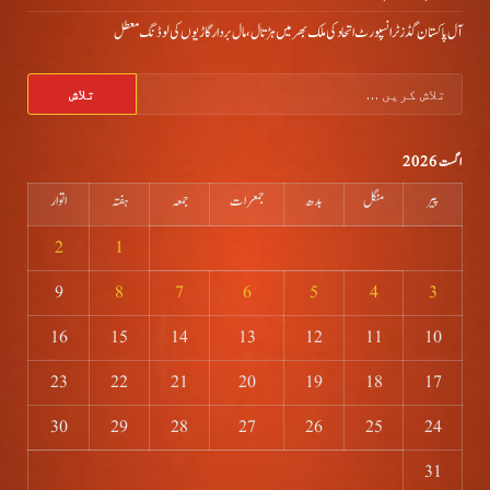
آل پاکستان گڈز ٹرانسپورٹ اتحاد کی ملک بھر میں ہڑتال،مال بردار گاڑیوں کی لوڈنگ معطل
تلاش
کریں
برائے:
اگست 2026
پیر
منگل
بدھ
جمعرات
جمعہ
ہفتہ
اتوار
2
1
9
8
7
6
5
4
3
16
15
14
13
12
11
10
23
22
21
20
19
18
17
30
29
28
27
26
25
24
31