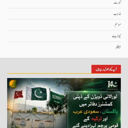
کورٹ
مذہب
موسم
نیوز بیٹ
ہیلتھ
آپ کچھ بھول رہے ہیں