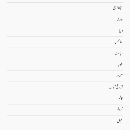
ٹیکنالوجی
حادثہ
دنیا
سائنس
سیاست
شوبز
صحت
قدرتی آفات
کالم
کرائم
کھیل