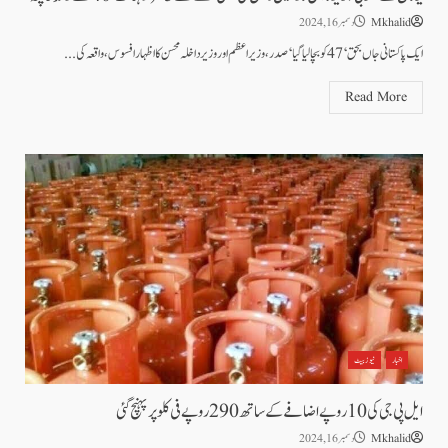
Mkhalid
دسمبر 16, 2024
ایک پاکستانی جاں بحق‘ 47 کوبچالیا گیا‘صدر، وزیر اعظم اوروزیر داخلہ محسن کا اظہار افسوس، واقعہ کی...
Read More
اخبار
نیوز بیٹ
ایل پی جی کی 10 روپے اضافے کے ساتھ 290 روپے فی کلو پر پہنچ گئی
Mkhalid
دسمبر 16, 2024