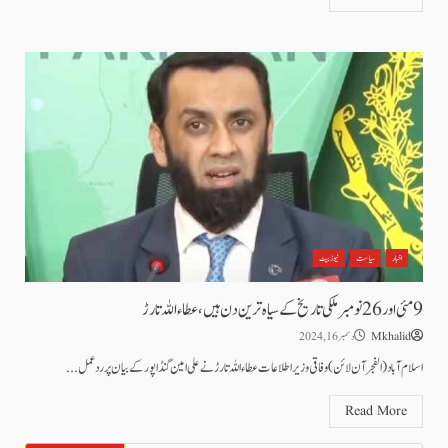
اخبار
سیاست
نیوز بیٹ
9 مئی اور 26 نومبر ملکی تاریخ کے سیاہ ترین دن ہیں، عطاء اللہ تارڑ
Mkhalid
دسمبر 16, 2024
اسلام آباد(الفجر آن لائن)وفاقی وزیر اطلاعات عطاء اللہ تارڑ نے علی امین گنڈاپور کے بیان پر ردعمل...
Read More