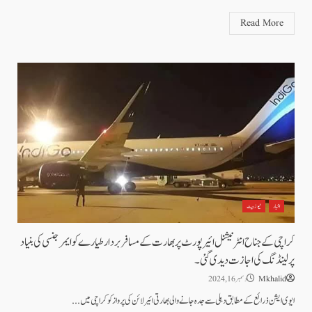
Read More
اخبار
نیوز بیٹ
کراچی کے جناح انٹرنیشنل ائیرپورٹ پر بھارت کے مسافر بردار طیارے کو ایمرجنسی کی بنیاد
پر لینڈنگ کی اجازت دیدی گئی۔
Mkhalid
دسمبر 16, 2024
ایوی ایشن ذرائع کے مطابق دہلی سے جدہ جانے والی بھارتی ائیرلائن کی پرواز کو کراچی میں...