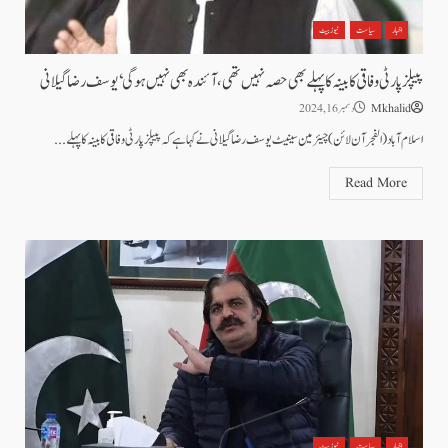
اخبار
سیاست
نیوز بیٹ
پیپلز پارٹی وفاقی کابینہ کا پہلے بھی حصہ نہیں تھی، آئندہ بھی نہیں ہوگی‘یوسف رضاگیلانی
Mkhalid
دسمبر 16, 2024
اسلام آباد(الفجرآن لائن)چیئرمین سینیٹ یوسف رضا گیلانی نے کہا ہے کہ پیپلز پارٹی وفاقی کابینہ کا پہلے...
Read More
اخبار
سیاست
نیوز بیٹ