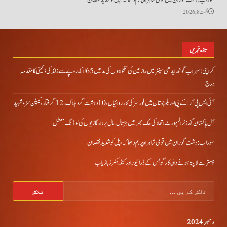
اگست 8, 2026
تازہ خبریں
کراچی: سہراب گوٹھ ایدھی سینٹر میں ملازمین کی تنخواہوں کی مد میں 65 لاکھ روپے سے زائد کی ڈکیتی کا مقدمہ
درج
آئی ایس پی آر: کے پی اور بلوچستان میں فورسز کی کارروائیاں، 10 دہشت گرد ہلاک، 12 گرفتار، کیپٹن حمزہ شہید
آل پاکستان گڈز ٹرانسپورٹ اتحاد کی ملک بھر میں ہڑتال،مال بردار گاڑیوں کی لوڈنگ معطل
سوراب: دشت گوران میں قومی شاہراہ پر بم دھماکہ، پل کو شدید نقصان
چہتر سے لاپتہ ہونے والی کارگو بس کے ڈرائیور اور کنڈیکٹرز بازیاب
تلاش
کریں
برائے:
دسمبر 2024