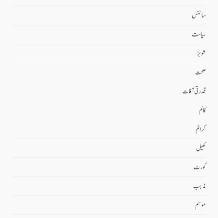
سائنس
سیاست
شوبز
صحت
قدرتی آفات
کالم
کرائم
کھیل
کورٹ
مذہب
موسم