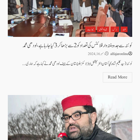
اخبار
بزنس
بین الاقوامی
نیوز بیٹ
کوئٹہ سے جدہ ہفتہ وار فلائٹس کی تعداد کو 2سے بڑھا کر3کیا جا رہا ہے،لودھی محمد
alfajaronline
دسمبر 16, 2024
کوئٹہ(سید کلیم شاہ)پاکستان انٹرنیشنل ایئر لائنز بلو چستان کے چیف لودھی محمد نے کہا ہے کہ ہماری...
Read More