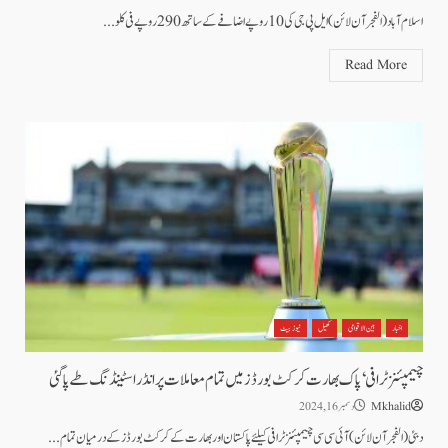
اسلام آباد(الفجر آن لائن) ایل پی جی کی 10 روپے اضافے کے ساتھ 290 روپے فی کلو...
Read More
اخبار
بین الاقوامی
کھیل
نیوز بیٹ
چیمپئنز ٹرافی‘ پاک بھارت کرکٹ بورڈز میں تمام معاملات پر انڈر اسٹینڈنگ طے پاگئی
Mkhalid
دسمبر 16, 2024
دبئی (الفجرآن لائن)آئی سی سی چیمپئنز ٹرافی کیلئے پاکستان اور بھارت کے کرکٹ بورڈز کے درمیان تمام...