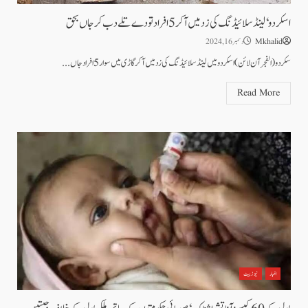
اسکردو‘ لینڈ سلائیڈنگ کی زد میں آ کر 5 افراد تودے تلے دب کر جاں بحق
Mkhalid
دسمبر 16, 2024
سکردو(الفجر آن لائن)اسکردو میں لینڈ سلائیڈنگ کی زد میں آ کر گاڑی میں سوار 5 افراد جاں...
Read More
اخبار
نیوز بیٹ