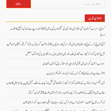
تلاش
کریں
برائے:
تازہ ترین خبریں
کراچی: سہراب گوٹھ ایدھی سینٹر میں ملازمین کی تنخواہوں کی مد میں 65 لاکھ روپے سے زائد کی ڈکیتی کا مقدمہ
درج
آئی ایس پی آر: کے پی اور بلوچستان میں فورسز کی کارروائیاں، 10 دہشت گرد ہلاک، 12 گرفتار، کیپٹن حمزہ شہید
آل پاکستان گڈز ٹرانسپورٹ اتحاد کی ملک بھر میں ہڑتال،مال بردار گاڑیوں کی لوڈنگ معطل
سوراب: دشت گوران میں قومی شاہراہ پر بم دھماکہ، پل کو شدید نقصان
چہتر سے لاپتہ ہونے والی کارگو بس کے ڈرائیور اور کنڈیکٹرز بازیاب
ٹول ٹیکس اور جرمانوں کے خلاف گڈز ٹرانسپورٹرز کا معاشی قتل بند کیا جائے، ملک جمیل کا پہیہ جام ہڑتال کا اعلان
پنجاب میں اوڈ گینگ کے خلاف بڑا کریک ڈاؤن، سائبر فراڈ میں ملوث 28 ملزمان گرفتار
مکہ مکرمہ میں پاکستان،، سعودی عرب اور ترکیہ کے درمیان تاریخی معاہدہ ہے، گورنر بلوچستان