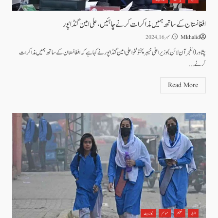
افغانستان کے ساتھ ہمیں مذاکرات کرنے چاہئیں، علی امین گنڈاپور
Mkhalid
دسمبر 16, 2024
پشاور(الفجر آن لائن)وزیراعلیٰ خیبرپختونخوا علی امین گنڈاپور نے کہا ہے کہ افغانستان کے ساتھ ہمیں مذاکرات
کرنے...
Read More
اخبار
تعلیم
موسم
نیوز بیٹ