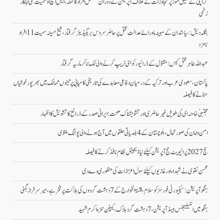
کراچی کے شفیق موڑ پر تجاوزات کے خلاف آپریشن کے دوران مشتعل افراد کا حملہ، ایس ایچ او سمیت کئی اہلکار
زخمی
بنگلہ دیش: سیاستدان کے مبینہ ماورائے عدالت قتل پر حاضر سروس بریگیڈیئر گرفتار، شیخ حسینہ سمیت 11 افراد
نامزد
عبداللہ طاہر قتل کیس: مقتول کے ڈرائیور کو ہنی ٹریپ کرنے والی ٹک ٹاکر ماریہ گرفتار
پاکستان، سعودی عرب اور ترکیہ کے درمیان دفاعی معاہدے کی تاریخی کامیابی پرتینوں ممالک میں بھرپورخوشیاں
منانے کا فیصلہ
مجتبیٰ خامنہ ای کی طویل غیرحاضری اور تشویشناک صحت: ایرانی صدر کے ذرائع کا تشویش کا اظہار
امن وامان کی صورتحال،بلوچستان کے 4 بلدیاتی حلقوں میں آج ہونے والی پولنگ ملتوی
حج 2027 پرائیویٹ حج آپریشن کیلئے نیا ڈیجیٹل نظام نافذ کرنے کا فیصلہ
محسن نقوی نے شہداء اور غازیوں کیلئے سول اعزازات کی منظوری دے دی
ہنگو آپریشن: سیکیورٹی فورسز کو سلام، فتنۃ الخوارج کے 7 دہشت گردوں کی ہلاکت پر فخر ہے، میر سرفراز بگٹی
ہنگو میں انٹیلیجنس بیسڈ آپریشن، 7 دہشت گرد ہلاک، کیپٹن حمزہ اکرم شہید