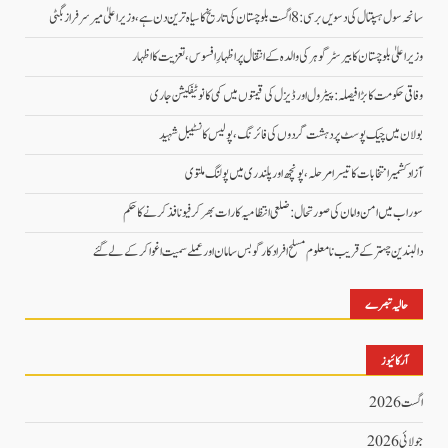
سانحہ سول ہسپتال کی دسویں برسی: 8 اگست بلوچستان کی تاریخ کا سیاہ ترین دن ہے، وزیر اعلیٰ میر سرفراز بگٹی
وزیر اعلیٰ بلوچستان کا بیرسٹر گوہر کی والدہ کے انتقال پر اظہارِ افسوس، تعزیت کا اظہار
وفاقی حکومت کا بڑا فیصلہ: پیٹرول اور ڈیزل کی قیمتوں میں کمی کا نوٹیفکیشن جاری
بولان میں چیک پوسٹ پر دہشت گردوں کی فائرنگ، پولیس کانسٹیبل شہید
آزاد کشمیر انتخابات کا تیسرا مرحلہ، پونچھ اور پلندری میں پولنگ ملتوی
سوراب میں امن و امان کی صورتحال: ضلعی انتظامیہ کا رات بھر کرفیو نافذ کرنے کا حکم
دالبندین چہتر کے قریب نامعلوم مسلح افراد کارگو بس سامان اور عملے سمیت اغوا کر کے لے گئے
حالیہ تبصرے
آرکائیوز
اگست 2026
جولائی 2026