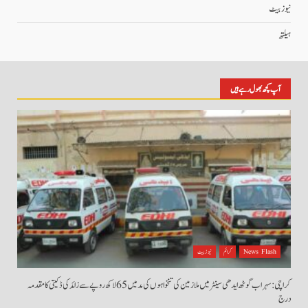
نیوز بیٹ
ہیلتھ
آپ کچھ بھول رہے ہیں
News Flash
کرائم
نیوز بیٹ
کراچی: سہراب گوٹھ ایدھی سینٹر میں ملازمین کی تنخواہوں کی مد میں 65 لاکھ روپے سے زائد کی ڈکیتی کا مقدمہ
درج