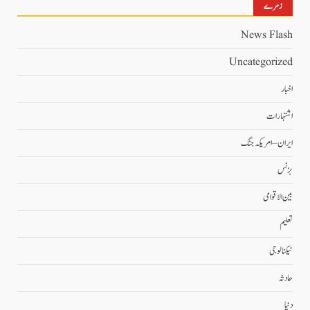
زمرے
News Flash
Uncategorized
اخبار
اشتہارات
ایران – امریکہ جنگ
بزنس
بین الاقوامی
تعلیم
ٹیکنالوجی
حادثہ
دنیا