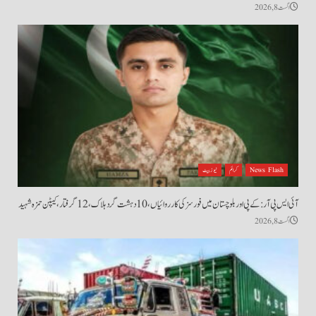
اگست 8, 2026
News Flash
کرائم
نیوز بیٹ
آئی ایس پی آر: کے پی اور بلوچستان میں فورسز کی کارروائیاں، 10 دہشت گرد ہلاک، 12 گرفتار، کیپٹن حمزہ شہید
اگست 8, 2026