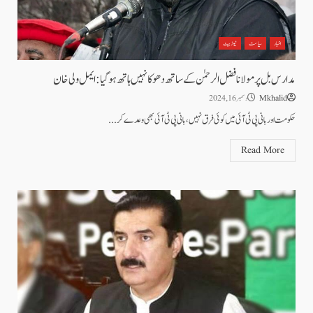
اخبار
سیاست
نیوز بیٹ
مدارس بل پر مولانا فضل الرحمٰن کے ساتھ دھوکا نہیں ہاتھ ہوگیا: ایمل ولی خان
Mkhalid
دسمبر 16, 2024
حکومت اور بانی پی ٹی آئی میں کوئی فرق نہیں، بانی پی ٹی آئی بھی وعدے کر...
Read More