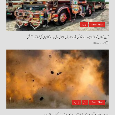
News Flash
نیوز بیٹ
آل پاکستان گڈز ٹرانسپورٹ اتحاد کی ملک بھر میں ہڑتال،مال بردار گاڑیوں کی لوڈنگ معطل
اگست 8, 2026
News Flash
کرائم
نیوز بیٹ
سوراب: دشت گوران میں قومی شاہراہ پر بم دھماکہ، پل کو شدید نقصان