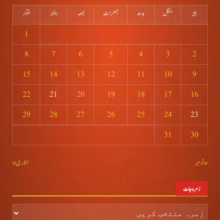
پیر
منگل
بدھ
جمعرات
جمعہ
ہفتہ
اتوار
1
8
7
6
5
4
3
2
15
14
13
12
11
10
9
22
21
20
19
18
17
16
29
28
27
26
25
24
23
31
30
« نومبر
جنوری »
زمرہ جات
زمرہ