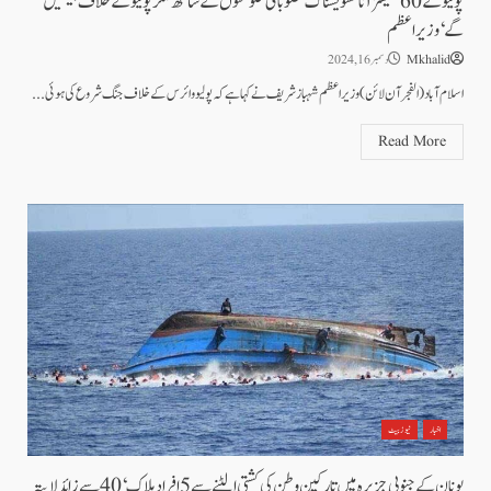
پولیو کے 60 کیسز آنا تشویشناک‘صوبائی حکومتوں کے ساتھ ملکر پولیو کے خلاف جیتیں
گے‘وزیراعظم
Mkhalid
دسمبر 16, 2024
اسلام آباد(الفجر آن لائن)وزیراعظم شہبازشریف نے کہا ہے کہ پولیو وائرس کے خلاف جنگ شروع کی ہوئی...
Read More
اخبار
نیوز بیٹ
یونان کے جنوبی جزیرہ میں تارکین وطن کی کشتی الٹنے سے 5 افراد ہلاک‘ 40 سے زائد لاپتہ