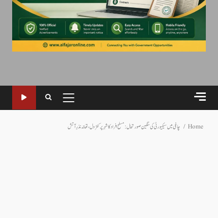
PRIMARY
MENU
Home
چاغی میں سیکیورٹی کی سنگین صورتحال: مسلح افراد کا شہر پر کنٹرول، تھانہ نذرِ آتش