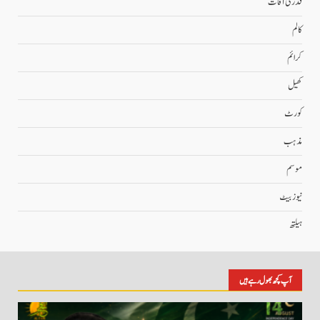
قدرتی آفات
کالم
کرائم
کھیل
کورٹ
مذہب
موسم
نیوز بیٹ
ہیلتھ
آپ کچھ بھول رہے ہیں