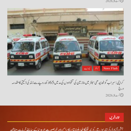
اگست 8, 2026
News Flash
کرائم
نیوز بیٹ
کراچی: سہراب گوٹھ ایدھی سینٹر میں ملازمین کی تنخواہوں کی مد میں 65 لاکھ روپے سے زائد کی ڈکیتی کا مقدمہ
درج
اگست 8, 2026
تازہ خبریں
جشن آزادی کی تیاریوں میں کوئٹہ جگمگا اٹھا، بلوچستان کا پرامن اور خوبصورت چہرہ دنیا کے سامنے آ رہا ہے، مینا مجید