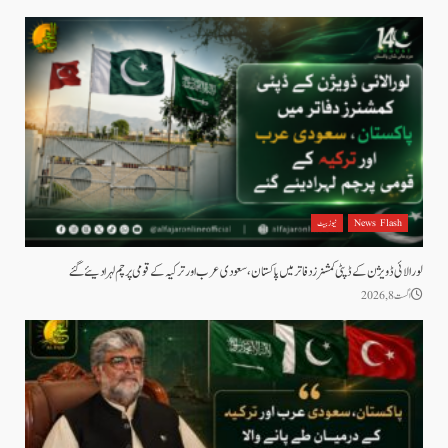
News Flash
نیوز بیٹ
لورالائی ڈویژن کے ڈپٹی کمشنرز دفاتر میں پاکستان، سعودی عرب اور ترکیہ کے قومی پرچم لہرا دیئے گئے
اگست 8, 2026