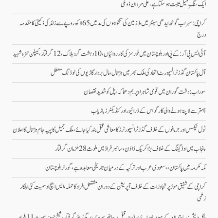
ایک سنگِ میل ثابت ہو سکتا ہے، علی مردان ڈومکی
کراچی: سہراب گوٹھ ایدھی سینٹر میں ملازمین کی تنخواہوں کی مد میں 65 لاکھ روپے سے زائد کی ڈکیتی کا مقدمہ
درج
آئی ایس پی آر: کے پی اور بلوچستان میں فورسز کی کارروائیاں، 10 دہشت گرد ہلاک، 12 گرفتار، کیپٹن حمزہ شہید
آل پاکستان گڈز ٹرانسپورٹ اتحاد کی ملک بھر میں ہڑتال،مال بردار گاڑیوں کی لوڈنگ معطل
سوراب: دشت گوران میں قومی شاہراہ پر بم دھماکہ، پل کو شدید نقصان
چہتر سے لاپتہ ہونے والی کارگو بس کے ڈرائیور اور کنڈیکٹرز بازیاب
ٹول ٹیکس اور جرمانوں کے خلاف گڈز ٹرانسپورٹرز کا معاشی قتل بند کیا جائے، ملک جمیل کا پہیہ جام ہڑتال کا اعلان
پنجاب میں اوڈ گینگ کے خلاف بڑا کریک ڈاؤن، سائبر فراڈ میں ملوث 28 ملزمان گرفتار
مکہ مکرمہ میں پاکستان،، سعودی عرب اور ترکیہ کے درمیان تاریخی معاہدہ ہے، گورنر بلوچستان
کراچی کے شفیق موڑ پر تجاوزات کے خلاف آپریشن کے دوران مشتعل افراد کا حملہ، ایس ایچ او سمیت کئی اہلکار
زخمی
بنگلہ دیش: سیاستدان کے مبینہ ماورائے عدالت قتل پر حاضر سروس بریگیڈیئر گرفتار، شیخ حسینہ سمیت 11 افراد