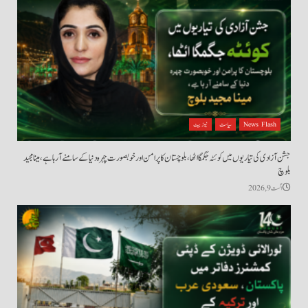
News Flash
سیاست
نیوز بیٹ
جشن آزادی کی تیاریوں میں کوئٹہ جگمگا اٹھا، بلوچستان کا پرامن اور خوبصورت چہرہ دنیا کے سامنے آ رہا ہے، مینا مجید
بلوچ
اگست 9, 2026