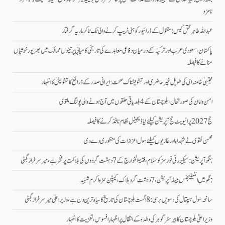
نامزد
عبداللہ طاہر قتل کیس: مقتول کے ڈرائیور کو ہنی ٹریپ کرنے والی ٹک ٹاکر ماریہ گرفتار
پاکستان، سعودی عرب اور ترکیہ کے درمیان دفاعی معاہدے کی تاریخی کامیابی پرتینوں ممالک میں بھرپورخوشیاں
منانے کا فیصلہ
مجتبیٰ خامنہ ای کی طویل غیرحاضری اور تشویشناک صحت: ایرانی صدر کے ذرائع کا تشویش کا اظہار
امن وامان کی صورتحال،بلوچستان کے 4 بلدیاتی حلقوں میں آج ہونے والی پولنگ ملتوی
حج 2027 پرائیویٹ حج آپریشن کیلئے نیا ڈیجیٹل نظام نافذ کرنے کا فیصلہ
محسن نقوی نے شہداء اور غازیوں کیلئے سول اعزازات کی منظوری دے دی
ہنگو آپریشن: سیکیورٹی فورسز کو سلام، فتنۃ الخوارج کے 7 دہشت گردوں کی ہلاکت پر فخر ہے، میر سرفراز بگٹی
ہنگو میں انٹیلیجنس بیسڈ آپریشن، 7 دہشت گرد ہلاک، کیپٹن حمزہ اکرم شہید
سانحہ سول ہسپتال کی دسویں برسی: 8 اگست بلوچستان کی تاریخ کا سیاہ ترین دن ہے، وزیر اعلیٰ میر سرفراز بگٹی
وزیر اعلیٰ بلوچستان کا بیرسٹر گوہر کی والدہ کے انتقال پر اظہارِ افسوس، تعزیت کا اظہار