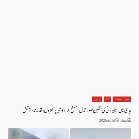
News Flash
کرائم
نیوز بیٹ
چاغی میں سیکیورٹی کی سنگین صورتحال: مسلح افراد کا شہر پر کنٹرول، تھانہ نذرِ آتش
khan
جولائی 9, 2026