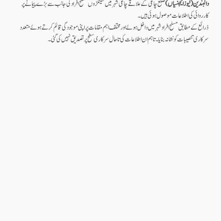
دالبندین(نیوز ایجنسیاں)
ضلع چاغی کے علاقے چاغی شہر میں سینکڑوں مسلح افراد کی جانب سے بڑے پیمانے پر
کارروائی کی اطلاعات موصول ہوئی ہیں۔
ذرائع کے مطابق مسلح افراد شہر میں داخل ہوئے اور مختلف اہم مقامات پر اپنی موجودگی قائم کرتے ہوئے متعدد
سرکاری تنصیبات کو نشانہ بنایا۔ تاہم ان اطلاعات کی تاحال سرکاری سطح پر تصدیق نہیں کی گئی۔