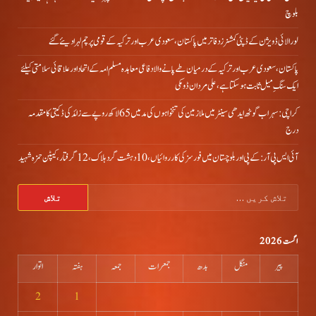
بلوچ
لورالائی ڈویژن کے ڈپٹی کمشنرز دفاتر میں پاکستان، سعودی عرب اور ترکیہ کے قومی پرچم لہرا دیئے گئے
پاکستان، سعودی عرب اور ترکیہ کے درمیان طے پانے والا دفاعی معاہدہ مسلم امہ کے اتحاد اور علاقائی سلامتی کیلئے
ایک سنگِ میل ثابت ہو سکتا ہے، علی مردان ڈومکی
کراچی: سہراب گوٹھ ایدھی سینٹر میں ملازمین کی تنخواہوں کی مد میں 65 لاکھ روپے سے زائد کی ڈکیتی کا مقدمہ
درج
آئی ایس پی آر: کے پی اور بلوچستان میں فورسز کی کارروائیاں، 10 دہشت گرد ہلاک، 12 گرفتار، کیپٹن حمزہ شہید
تلاش
کریں
برائے:
اگست 2026
پیر
منگل
بدھ
جمعرات
جمعہ
ہفتہ
اتوار
2
1