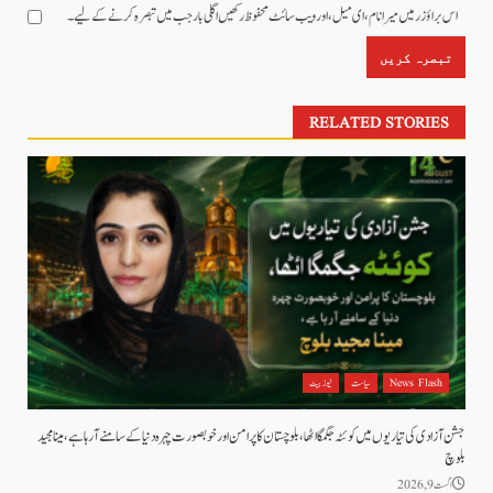
اس براؤزر میں میرا نام، ای میل، اور ویب سائٹ محفوظ رکھیں اگلی بار جب میں تبصرہ کرنے کےلیے۔
RELATED STORIES
News Flash
سیاست
نیوز بیٹ
جشن آزادی کی تیاریوں میں کوئٹہ جگمگا اٹھا، بلوچستان کا پرامن اور خوبصورت چہرہ دنیا کے سامنے آ رہا ہے، مینا مجید
بلوچ
اگست 9, 2026