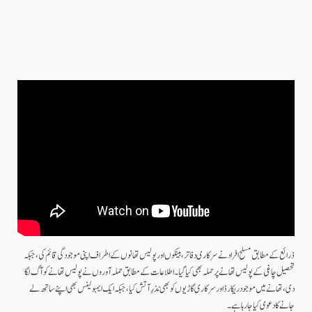
ذرائع کے مطابق مسلح افراد نے سرکاری دفاتر، بینکوں اور پولیس تھانوں کے اطراف اپنی موجودگی قائم کی، جبکہ
تحصیل چاغی کے پولیس تھانے پر حملہ بھی کیا گیا۔اطلاعات کے مطابق حملہ آوروں نے پولیس تھانے کو آگ لگا
دی، تھانے میں موجود ریکارڈ اور سرکاری گاڑیوں کو بھی نذرِ آتش کیا، جبکہ ایک ایمبولینس بھی اپنے ساتھ لے
جانے کا دعوی کیا جا رہا ہے۔