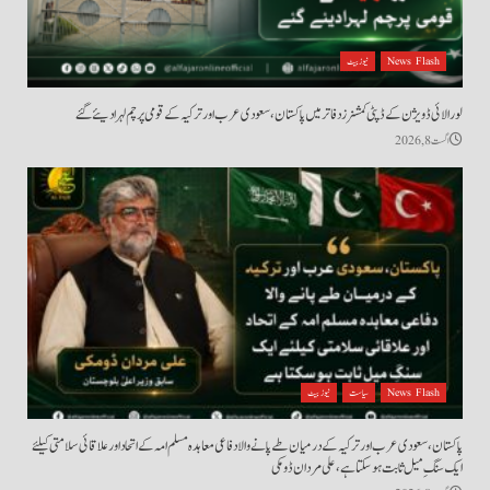
News Flash
نیوز بیٹ
لورالائی ڈویژن کے ڈپٹی کمشنرز دفاتر میں پاکستان، سعودی عرب اور ترکیہ کے قومی پرچم لہرا دیئے گئے
اگست 8, 2026
News Flash
سیاست
نیوز بیٹ
پاکستان، سعودی عرب اور ترکیہ کے درمیان طے پانے والا دفاعی معاہدہ مسلم امہ کے اتحاد اور علاقائی سلامتی کیلئے
ایک سنگِ میل ثابت ہو سکتا ہے، علی مردان ڈومکی