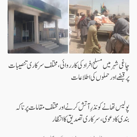
چاغی شہر میں مسلح افراد کی کارروائی، مختلف سرکاری تنصیبات
پر قبضے اور حملوں کی اطلاعات
پولیس تھانے کو نذرِ آتش کرنے اور مختلف مقامات پر ناکہ
بندی کا دعوی، سرکاری تصدیق کا انتظار