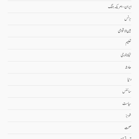
ایران – امریکہ جنگ
بزنس
بین الاقوامی
تعلیم
ٹیکنالوجی
حادثہ
دنیا
سائنس
سیاست
شوبز
صحت