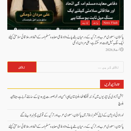
News Flash
سیاست
نیوز بیٹ
پاکستان، سعودی عرب اور ترکیہ کے درمیان طے پانے والا دفاعی معاہدہ مسلم امہ کے اتحاد اور علاقائی سلامتی کیلئے
ایک سنگِ میل ثابت ہو سکتا ہے، علی مردان ڈومکی
اگست 8, 2026
تلاش
کریں
برائے:
تازہ ترین خبریں
جشن آزادی کی تیاریوں میں کوئٹہ جگمگا اٹھا، بلوچستان کا پرامن اور خوبصورت چہرہ دنیا کے سامنے آ رہا ہے، مینا مجید
بلوچ
لورالائی ڈویژن کے ڈپٹی کمشنرز دفاتر میں پاکستان، سعودی عرب اور ترکیہ کے قومی پرچم لہرا دیئے گئے
پاکستان، سعودی عرب اور ترکیہ کے درمیان طے پانے والا دفاعی معاہدہ مسلم امہ کے اتحاد اور علاقائی سلامتی کیلئے