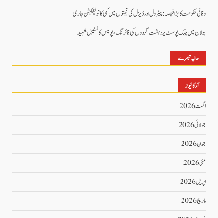
وفاقی حکومت کا بڑا فیصلہ: پیٹرول اور ڈیزل کی قیمتوں میں کمی کا نوٹیفکیشن جاری
بولان میں چیک پوسٹ پر دہشت گردوں کی فائرنگ، پولیس کانسٹیبل شہید
حالیہ تبصرے
آرکائیوز
اگست 2026
جولائی 2026
جون 2026
مئی 2026
اپریل 2026
مارچ 2026