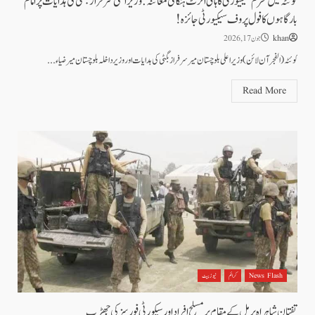
کوئٹہ میں محرم سیکیورٹی کا ہائی الرٹ ہنگامی معائنہ: وزیراعلیٰ سرفراز بگٹی کی ہدایات پر امام
بارگاہوں کا فول پروف سیکیورٹی جائزہ!
khan
جون 17, 2026
کوئٹہ( الفجرآن لائن) وزیر اعلی بلوچستان میر سرفراز بگٹی کی ہدایات اور وزیر داخلہ بلوچستان میر ضیاء...
Read More
News Flash
کرائم
نیوز بیٹ
تفتان شاہراہ پر مل کے مقام پر مسلح افراد اور سیکورٹی فورسز کی جھڑپ