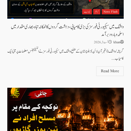
News Flash
کرائم
نیوز بیٹ
واشک میں سیکیورٹی فورسز کی بڑی کامیابی، دہشت گردوں کا ٹھکانہ تباہ، بھاری مقدار میں
اسلحہ و بارود برآمد
khan
اگست 3, 2026
گریشہ/واشک (الفجرآن لائن): بلوچستان کے ضلع واشک میں سیکیورٹی فورسز نے انٹیلیجنس معلومات پر مبنی ایک
کامیاب...
Read More