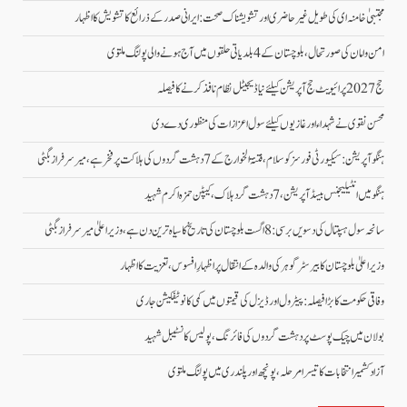
مجتبیٰ خامنہ ای کی طویل غیرحاضری اور تشویشناک صحت: ایرانی صدر کے ذرائع کا تشویش کا اظہار
امن وامان کی صورتحال،بلوچستان کے 4 بلدیاتی حلقوں میں آج ہونے والی پولنگ ملتوی
حج 2027 پرائیویٹ حج آپریشن کیلئے نیا ڈیجیٹل نظام نافذ کرنے کا فیصلہ
محسن نقوی نے شہداء اور غازیوں کیلئے سول اعزازات کی منظوری دے دی
ہنگو آپریشن: سیکیورٹی فورسز کو سلام، فتنۃ الخوارج کے 7 دہشت گردوں کی ہلاکت پر فخر ہے، میر سرفراز بگٹی
ہنگو میں انٹیلیجنس بیسڈ آپریشن، 7 دہشت گرد ہلاک، کیپٹن حمزہ اکرم شہید
سانحہ سول ہسپتال کی دسویں برسی: 8 اگست بلوچستان کی تاریخ کا سیاہ ترین دن ہے، وزیر اعلیٰ میر سرفراز بگٹی
وزیر اعلیٰ بلوچستان کا بیرسٹر گوہر کی والدہ کے انتقال پر اظہارِ افسوس، تعزیت کا اظہار
وفاقی حکومت کا بڑا فیصلہ: پیٹرول اور ڈیزل کی قیمتوں میں کمی کا نوٹیفکیشن جاری
بولان میں چیک پوسٹ پر دہشت گردوں کی فائرنگ، پولیس کانسٹیبل شہید
آزاد کشمیر انتخابات کا تیسرا مرحلہ، پونچھ اور پلندری میں پولنگ ملتوی