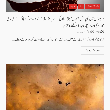
News Flash
کرائم
نیوز بیٹ
بلوچستان میں ‘آپریشن شعبان’: 5 جولائی سے اب تک 129 دہشت گرد ہلاک، سیکیورٹی
فورسز کا کارروائیاں جاری رکھنے کا عزم
khan
جولائی 21, 2026
​کوئٹہ ( الفجرآن لائن) بلوچستان کے مختلف اضلاع میں سیکیورٹی فورسز نے دہشت گرد عناصر کے خلاف...
Read More