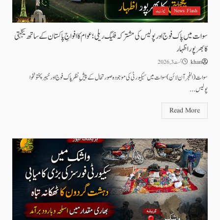
News Flash
نیوز بیٹ
سوات میں پاک فوج اور پولیس کی مشترکہ فلیگ ریلی؛ عوام کا افواجِ پاکستان کے ساتھ یکجہتی
کا بھرپور اظہار
khan
اگست 3, 2026
سوات (الفجرآن لائن) سوات میں سیکیورٹی کی موجودہ صورتحال کے پیشِ نظر پاک فوج اور خیبرپختونخوا
پولیس...
Read More