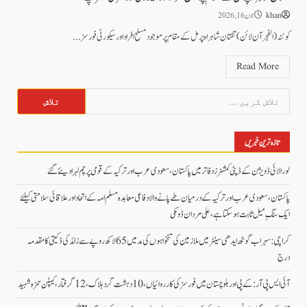
khan
جون 16, 2026
کوئٹہ ( الفجرآن لائن) تفتان شاہراہ پر مل کے مقام پر موجود مسلح افراد اور سیکورٹی فورسز...
Read More
تلاش
کریں
برائے:
تازہ ترین خبریں
لورالائی ڈویژن کے ڈپٹی کمشنرز دفاتر میں پاکستان، سعودی عرب اور ترکیہ کے قومی پرچم لہرا دیئے گئے
پاکستان، سعودی عرب اور ترکیہ کے درمیان طے پانے والا دفاعی معاہدہ مسلم امہ کے اتحاد اور علاقائی سلامتی کیلئے
ایک سنگِ میل ثابت ہو سکتا ہے، علی مردان ڈومکی
کراچی: سہراب گوٹھ ایدھی سینٹر میں ملازمین کی تنخواہوں کی مد میں 65 لاکھ روپے سے زائد کی ڈکیتی کا مقدمہ
درج
آئی ایس پی آر: کے پی اور بلوچستان میں فورسز کی کارروائیاں، 10 دہشت گرد ہلاک، 12 گرفتار، کیپٹن حمزہ شہید