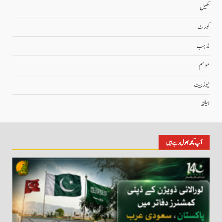
کھیل
کورٹ
مذہب
موسم
نیوز بیٹ
ہیلتھ
آپ کچھ بھول رہے ہیں