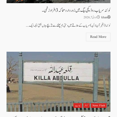
کوئٹہ سریاب روڈ کچی بیگ میں زوردار دھماکہ 3 افراد زخمی۔
khan
جولائی 7, 2026
کوئٹہ (الفجرآن لائن) سریاب کے علاقے میں دستی بم پھٹنے سے 2 بچے جاں بحق جبکہ ایک...
Read More
News Flash
کرائم
نیوز بیٹ