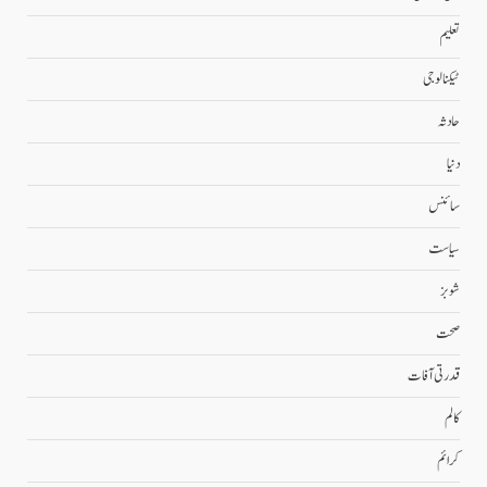
تعلیم
ٹیکنالوجی
حادثہ
دنیا
سائنس
سیاست
شوبز
صحت
قدرتی آفات
کالم
کرائم