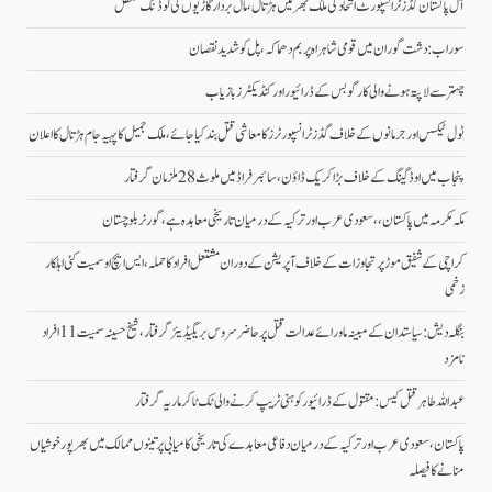
آل پاکستان گڈز ٹرانسپورٹ اتحاد کی ملک بھر میں ہڑتال،مال بردار گاڑیوں کی لوڈنگ معطل
سوراب: دشت گوران میں قومی شاہراہ پر بم دھماکہ، پل کو شدید نقصان
چہتر سے لاپتہ ہونے والی کارگو بس کے ڈرائیور اور کنڈیکٹرز بازیاب
ٹول ٹیکس اور جرمانوں کے خلاف گڈز ٹرانسپورٹرز کا معاشی قتل بند کیا جائے، ملک جمیل کا پہیہ جام ہڑتال کا اعلان
پنجاب میں اوڈ گینگ کے خلاف بڑا کریک ڈاؤن، سائبر فراڈ میں ملوث 28 ملزمان گرفتار
مکہ مکرمہ میں پاکستان،، سعودی عرب اور ترکیہ کے درمیان تاریخی معاہدہ ہے، گورنر بلوچستان
کراچی کے شفیق موڑ پر تجاوزات کے خلاف آپریشن کے دوران مشتعل افراد کا حملہ، ایس ایچ او سمیت کئی اہلکار
زخمی
بنگلہ دیش: سیاستدان کے مبینہ ماورائے عدالت قتل پر حاضر سروس بریگیڈیئر گرفتار، شیخ حسینہ سمیت 11 افراد
نامزد
عبداللہ طاہر قتل کیس: مقتول کے ڈرائیور کو ہنی ٹریپ کرنے والی ٹک ٹاکر ماریہ گرفتار
پاکستان، سعودی عرب اور ترکیہ کے درمیان دفاعی معاہدے کی تاریخی کامیابی پرتینوں ممالک میں بھرپورخوشیاں
منانے کا فیصلہ