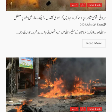
News Flash
کرائم
نیوز بیٹ
ہرنائی: قومی شاہراہ پر دھماکہ، رابطہ پل کو جزوی نقصان، ٹریفک عارضی طور پر معطل
khan
جولائی 8, 2026
ہرنائی (ویب ڈیسک) بلوچستان کے ضلع ہرنائی میں امن دشمنوں کی جانب سے تخریب کاری کی بڑی...
Read More
News Flash
کرائم
نیوز بیٹ