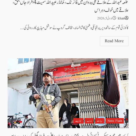
قلعہ عبداللہ کے علاقے کلی بدوان میں فائرنگ، کمانڈر عبیداللہ سمیت4 افراد جاں بحق،
علاقے میں خوف و ہراس
khan
جولائی 5, 2026
کاکوزئی قوم کے ساتھ دیرینہ قبائلی دشمنی کا شاخسانہ، مخالف گروپ نے سوشل میڈیا پر کارروائی کی...
Read More
News Flash
سیاست
مذہب
نیوز بیٹ