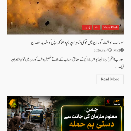
News Flash
کرائم
نیوز بیٹ
سوراب: دشت گوران میں قومی شاہراہ پر بم دھماکہ، پل کو شدید نقصان
Mk2
اگست 8, 2026
سوراب(الفجر آن لائن)پولیس ذرائع کے مطابق سوراب کے علاقے تحصیل دشت گوران میں قومی شاہراہ پر
ایک...
Read More