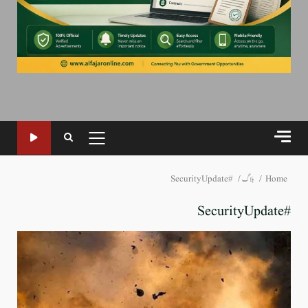
PRIMARY
MENU
Home
بلاگ
#SecurityUpdate
#SecurityUpdate