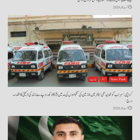
اگست 8, 2026
News Flash
کرائم
نیوز بیٹ
کراچی: سہراب گوٹھ ایدھی سینٹر میں ملازمین کی تنخواہوں کی مد میں 65 لاکھ روپے سے زائد کی ڈکیتی کا مقدمہ
درج
اگست 8, 2026