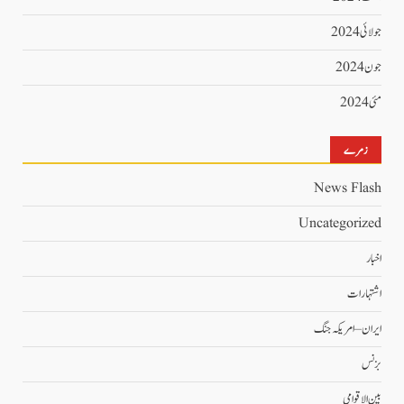
جولائی 2024
جون 2024
مئی 2024
زمرے
News Flash
Uncategorized
اخبار
اشتہارات
ایران – امریکہ جنگ
بزنس
بین الاقوامی