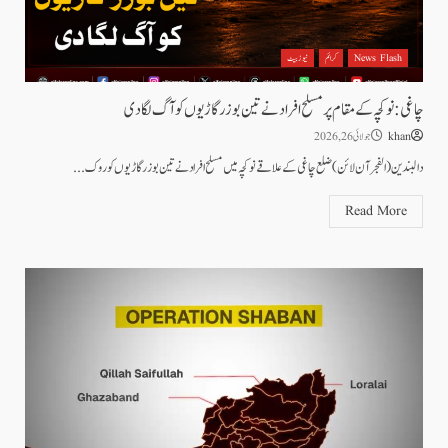
News Flash
کرائم
نیوز بیٹ
چاغی: نوکچہ کے مقام پر مسلح افراد نے تین بوزر گاڑیوں کو آگ لگا دی
khan
جولائی 26, 2026
دالبندین (الفجرآن لائن) ضلع چاغی کے علاقے نوکچہ میں مسلح افراد نے تین بوزر گاڑیوں کو روک...
Read More