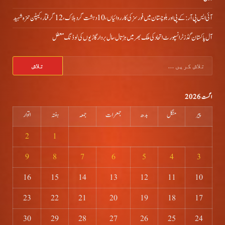
آئی ایس پی آر: کے پی اور بلوچستان میں فورسز کی کارروائیاں، 10 دہشت گرد ہلاک، 12 گرفتار، کیپٹن حمزہ شہید
آل پاکستان گڈز ٹرانسپورٹ اتحاد کی ملک بھر میں ہڑتال،مال بردار گاڑیوں کی لوڈنگ معطل
تلاش
کریں
برائے:
اگست 2026
پیر
منگل
بدھ
جمعرات
جمعہ
ہفتہ
اتوار
2
1
9
8
7
6
5
4
3
16
15
14
13
12
11
10
23
22
21
20
19
18
17
30
29
28
27
26
25
24