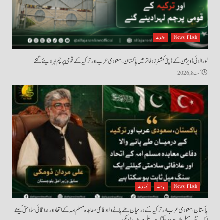
News Flash
نیوز بیٹ
لورالائی ڈویژن کے ڈپٹی کمشنرز دفاتر میں پاکستان، سعودی عرب اور ترکیہ کے قومی پرچم لہرا دیئے گئے
اگست 8, 2026
News Flash
سیاست
نیوز بیٹ
پاکستان، سعودی عرب اور ترکیہ کے درمیان طے پانے والا دفاعی معاہدہ مسلم امہ کے اتحاد اور علاقائی سلامتی کیلئے
ایک سنگِ میل ثابت ہو سکتا ہے، علی مردان ڈومکی