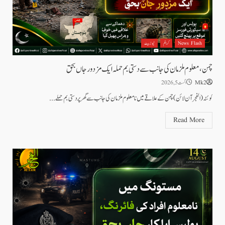
News Flash
کرائم
نیوز بیٹ
چمن،معلوم ملزمان کی جانب سے دستی بم حملہ ایک مزدور جاں بحق
Mk2
اگست 5, 2026
کوئٹہ (الفجرآن لائن) چمن کے علاقے میں نامعلوم ملزمان کی جانب سے گھر پر دستی بم حملے...
Read More