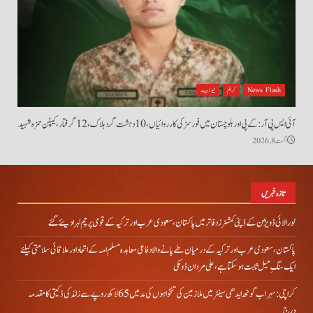
News Flash
کرائم
نیوز بیٹ
آئی ایس پی آر: کے پی اور بلوچستان میں فورسز کی کارروائیاں، 10 دہشت گرد ہلاک، 12 گرفتار، کیپٹن حمزہ شہید
اگست 8, 2026
تازہ خبریں
لورالائی ڈویژن کے ڈپٹی کمشنرز دفاتر میں پاکستان، سعودی عرب اور ترکیہ کے قومی پرچم لہرا دیئے گئے
پاکستان، سعودی عرب اور ترکیہ کے درمیان طے پانے والا دفاعی معاہدہ مسلم امہ کے اتحاد اور علاقائی سلامتی کیلئے
ایک سنگِ میل ثابت ہو سکتا ہے، علی مردان ڈومکی
کراچی: سہراب گوٹھ ایدھی سینٹر میں ملازمین کی تنخواہوں کی مد میں 65 لاکھ روپے سے زائد کی ڈکیتی کا مقدمہ
درج