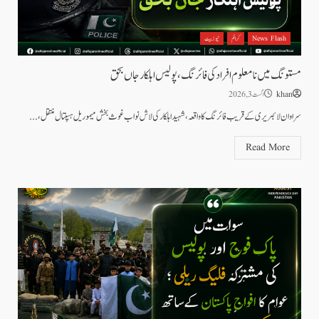
News Flash
کرائم
نیوز بیٹ
مستونگ میں نامعلوم افراد کی فائرنگ، پولیس اہلکار جاں بحق
khan
اگست 3, 2026
سراوان لائبریری کے قریب فائرنگ کا واقعہ، شہید اہلکار کی لاش نواب غوث بخش میموریل ہسپتال منتقل،...
Read More